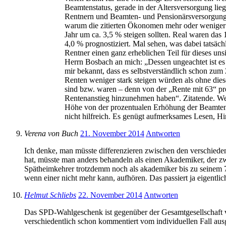
Beamtenstatus, gerade in der Altersversorgung lie
Rentnern und Beamten- und Pensionärsversorgung de
warum die zitierten Ökonomen mehr oder weniger 
Jahr um ca. 3,5 % steigen sollten. Real waren das
4,0 % prognostiziert. Mal sehen, was dabei tatsäc
Rentner einen ganz erheblichen Teil für dieses uns
Herrn Bosbach an mich: „Dessen ungeachtet ist es n
mir bekannt, dass es selbstverständlich schon zu
Renten weniger stark steigen würden als ohne die
sind bzw. waren – denn von der „Rente mit 63“ pro
Rentenanstieg hinzunehmen haben“. Zitatende. Welc
Höhe von der prozentualen Erhöhung der Beamtenbe
nicht hilfreich. Es genügt aufmerksames Lesen, H
Verena von Buch
21. November 2014
Antworten
Ich denke, man müsste differenzieren zwischen den verschieden
hat, müsste man anders behandeln als einen Akademiker, der zwar
Spätheimkehrer trotzdemm noch als akademiker bis zu seinem 76. 
wenn einer nicht mehr kann, aufhören. Das passiert ja eigentli
Helmut Schliebs
22. November 2014
Antworten
Das SPD-Wahlgeschenk ist gegenüber der Gesamtgesellschaft ver
verschiedentlich schon kommentiert vom individuellen Fall au