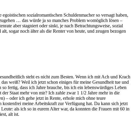
e egoistischen sozialromantischen Schuldenmacher so versagt haben,
berzugehen … das würde ja so manches Problem womöglich lösen –
enrate aber stagniert oder sinkt, je nach Betrachtungsweise, sozial
t, sogar noch älter als die Renter von heute, und zeugen bezogen
 Gesundheitlich steht es nicht zum Besten. Wenn ich mit Ach und Krach
 das weiß? Weil ich jetzt schon einiges für meine Gesundheit tue und
so fertig, dass ich Jahre brauche, bis ich ein lebenswürdiges Leben
 der Staat mehr von mir? Ich zahle zwar 1 1/2 Jahre mehr in die
 – oder ich gehe jetzt in Rente, erhole mich ohne teure
ostenfrei meine Arbeitskraft zur Verfügung hat. Da kann sich jetzt
eute: als ich so in eurem Alter war, da konnten die Frauen mit 60 in
t, alt ist.