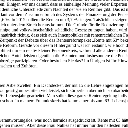
gen. Einigen wir uns darauf, dass es einhellige Meinung vieler Expert
utliche Unterschiede zum Nachteil der vielen Rentner gibt. Das ist nic
laut vor dem Zusammenbruch des Systems der Finanzierung der Pension
 1,6 %. In 2015 sollten die Renten um 3,7 % steigen. Tatsächlich stei
hlich unter dem Strich heraus kommt. Die Gründe für die Reduzierung l
innige und volkswirtschaftlich schädliche Gesetz zu tragen haben, wird
atürlich richtig, dass sich auch Innenpolitiker mit rentenrechtlichen 
m Zeitpunkt der Debatte über das Rentenreformpaket „Rente mit 63“ bek
se Reform. Gerade vor diesem Hintergrund war ich erstaunt, wie hoch d
fitiert nur ein relativ kleiner Personenkreis, während alle anderen Re
hen Anteil leisten eigentlich die Beamten und insbesondere die Pension
züge partizipieren. Oder bestreiten Sie das? Im Übrigen ist Ihr Hinwe
insehen und Zuhören.
en Arbeitswelten. Ein Dachdecker, der mit 15 die Lehre angefangen ha
 geistig unbestritten viel leistet, sich körperlich aber nicht so abarbe
Lebensjahr gearbeitet. Man sollte diese ganze Rentenregelung individuel
ch schon. In meinem Freundeskreis hat kaum einer bis zum 63. Lebensja
antwortungslos, was noch harmlos ausgedrückt ist. Rente mit 63 hätte
sgehen müssen. Aber diese Frau Nahles hat immer nur den härtesten Fal