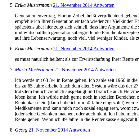
Erika Mustermann
21. November 2014
Antworten
Generationenvertrag, Florian Zobel, heißt verpflichtend gebe
empfehle ich Ihrer Generation einfach wieder zur Vielkinder
spätestens aber hier zeigt sich schnell, dass ihre Argumente die
und wirtschaftlich generationsübergreifende Familienkonzepte
auf ihre Lebenserwartung, noch viel, viel weniger Kinder, als 
Erika Mustermann
21. November 2014
Antworten
es muss natürlich heißen: als zur Erwirtschaftung Ihrer Rente 
Maria Mustermann
21. November 2014
Antworten
Ich werde mit 63 3/4 in Rente gehen. Ich zahle seit 1966 in di
bis zu 65 Jahre arbeite (nach dem alten System wäre das der 27
trotzdem bin ich ziemlich ausgelaugt und brauche auch Herzmedi
leben kann. Ich würde mich gerne noch in sozialen Bereichen ei
Rentenkasse ein (dann habe ich um 50 Jahre eingezahlt) werde 
Medikamente und kann mich noch sozial engagieren, womit zwar 
jeder seine Gedanken machen, oder auch nicht. Ich habe mich d
Rente gehen. Wenn ich 49 Jahre in die Rentenkasse eingezahlt hab
Georg
21. November 2014
Antworten