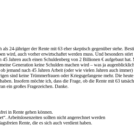
h als 24-jähriger der Rente mit 63 eher skeptisch gegenüber stehe. Besti
en wird, auch vorher erwirtschaftet werden muss. Und besonders stört
ten 45 Jahren auch einen Schuldenberg von 2 Billionen € aufgebaut hat.
eine Generation keine Schulden machen wird – was ja augenblicklich 
, ob jemand nach 45 Jahren Arbeit (oder wie vielen Jahren auch immer) s
ährigen sind keine Trümmerfrauen oder Kriegsgefangene mehr. Die heute
haben. Insofern möchte ich, dass die Frage, ob die Rente mit 63 tatsächli
ran ein großes Fragezeichen. Danke.
gsfrei in Rente gehen können.
et“. Arbeitslosenzeiten sollten nicht angerechnet werden
sfreien Rente, die es sich auch verdient haben.