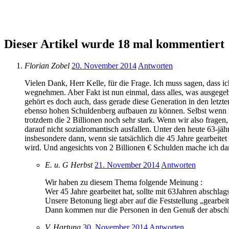
Dieser Artikel wurde 18 mal kommentiert
Florian Zobel
20. November 2014
Antworten
Vielen Dank, Herr Kelle, für die Frage. Ich muss sagen, dass ic
wegnehmen. Aber Fakt ist nun einmal, dass alles, was ausgegeb
gehört es doch auch, dass gerade diese Generation in den letz
ebenso hohen Schuldenberg aufbauen zu können. Selbst wenn m
trotzdem die 2 Billionen noch sehr stark. Wenn wir also fragen
darauf nicht sozialromantisch ausfallen. Unter den heute 63-j
insbesondere dann, wenn sie tatsächlich die 45 Jahre gearbeitet 
wird. Und angesichts von 2 Billionen € Schulden mache ich da
E. u. G Herbst
21. November 2014
Antworten
Wir haben zu diesem Thema folgende Meinung :
Wer 45 Jahre gearbeitet hat, sollte mit 63Jahren abschla
Unsere Betonung liegt aber auf die Feststellung „gearbeit
Dann kommen nur die Personen in den Genuß der abschlag
V. Hartung
30. November 2014
Antworten