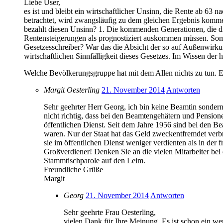
Liebe User,
es ist und bleibt ein wirtschaftlicher Unsinn, die Rente ab 63 
betrachtet, wird zwangsläufig zu dem gleichen Ergebnis komm
bezahlt diesen Unsinn? 1. Die kommenden Generationen, die die
Rentensteigerungen als prognostiziert auskommen müssen. Som
Gesetzesschreiber? War das die Absicht der so auf Außenwirkun
wirtschaftlichen Sinnfälligkeit dieses Gesetzes. Im Wissen d
Welche Bevölkerungsgruppe hat mit dem Allen nichts zu tun. Es
Margit Oesterling
21. November 2014
Antworten
Sehr geehrter Herr Georg, ich bin keine Beamtin sonder
nicht richtig, dass bei den Beamtengehätern und Pensi
öffentlichen Dienst. Seit dem Jahre 1956 sind bei den
waren. Nur der Staat hat das Geld zweckentfremdet verbr
sie im öffentlichen Dienst weniger verdienten als in der
Großverdiener! Denken Sie an die vielen Mitarbeiter bei 
Stammtischparole auf den Leim.
Freundliche Grüße
Margit
Georg
21. November 2014
Antworten
Sehr geehrte Frau Oesterling,
vielen Dank für Ihre Meinung. Es ist schon ein we