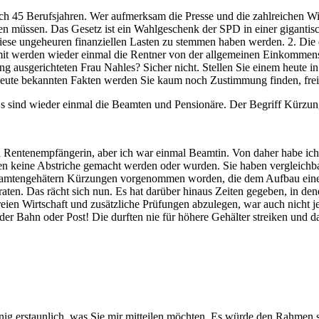
nach 45 Berufsjahren. Wer aufmerksam die Presse und die zahlreichen Wi
en müssen. Das Gesetz ist ein Wahlgeschenk der SPD in einer giganti
se ungeheuren finanziellen Lasten zu stemmen haben werden. 2. Die de
it werden wieder einmal die Rentner von der allgemeinen Einkommens
g ausgerichteten Frau Nahles? Sicher nicht. Stellen Sie einem heute in
er heute bekannten Fakten werden Sie kaum noch Zustimmung finden, fr
 sind wieder einmal die Beamten und Pensionäre. Der Begriff Kürzung 
n Rentenempfängerin, aber ich war einmal Beamtin. Von daher habe ich
onen keine Abstriche gemacht werden oder wurden. Sie haben vergleic
 Beamtengehätern Kürzungen vorgenommen worden, die dem Aufbau eines
aten. Das rächt sich nun. Es hat darüber hinaus Zeiten gegeben, in den
 freien Wirtschaft und zusätzliche Prüfungen abzulegen, war auch nicht 
der Bahn oder Post! Die durften nie für höhere Gehälter streiken und d
nig erstaunlich, was Sie mir mitteilen möchten. Es würde den Rahmen 