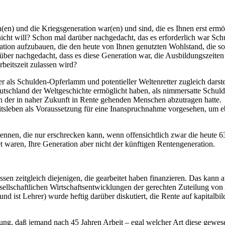
en) und die Kriegsgeneration war(en) und sind, die es Ihnen erst ermö
cht will? Schon mal darüber nachgedacht, das es erforderlich war Schu
ation aufzubauen, die den heute von Ihnen genutzten Wohlstand, die soz
rüber nachgedacht, dass es diese Generation war, die Ausbildungszeite
beitszeit zulassen wird?
r als Schulden-Opferlamm und potentieller Weltenretter zugleich darstel
eutschland der Weltgeschichte ermöglicht haben, als nimmersatte Schuld
ion der in naher Zukunft in Rente gehenden Menschen abzutragen hatte.
tsleben als Voraussetzung für eine Inanspruchnahme vorgesehen, um eb
kennen, die nur erschrecken kann, wenn offensichtlich zwar die heute 6
 waren, Ihre Generation aber nicht der künftigen Rentengeneration.
ssen zeitgleich diejenigen, die gearbeitet haben finanzieren. Das kann
sellschaftlichen Wirtschaftsentwicklungen der gerechten Zuteilung von 
 und ist Lehrer) wurde heftig darüber diskutiert, die Rente auf kapital
ung, daß jemand nach 45 Jahren Arbeit – egal welcher Art diese gewese