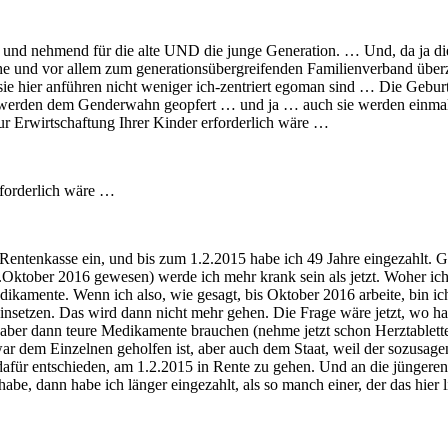
nd und nehmend für die alte UND die junge Generation. … Und, da ja di
-Ehe und vor allem zum generationsübergreifenden Familienverband ü
 sie hier anführen nicht weniger ich-zentriert egoman sind … Die Geburt
 werden dem Genderwahn geopfert … und ja … auch sie werden einmal al
zur Erwirtschaftung Ihrer Kinder erforderlich wäre …
erforderlich wäre …
e Rentenkasse ein, und bis zum 1.2.2015 habe ich 49 Jahre eingezahlt.
.Oktober 2016 gewesen) werde ich mehr krank sein als jetzt. Woher ich
kamente. Wenn ich also, wie gesagt, bis Oktober 2016 arbeite, bin ich 
nsetzen. Das wird dann nicht mehr gehen. Die Frage wäre jetzt, wo hat
aber dann teure Medikamente brauchen (nehme jetzt schon Herztabletten)
dem Einzelnen geholfen ist, aber auch dem Staat, weil der sozusagen k
afür entschieden, am 1.2.2015 in Rente zu gehen. Und an die jüngeren L
e, dann habe ich länger eingezahlt, als so manch einer, der das hier lies