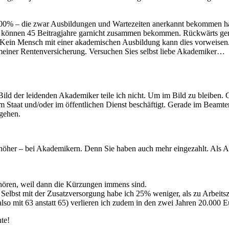
100% – die zwar Ausbildungen und Wartezeiten anerkannt bekommen hab
 Beitragjahre garnicht zusammen bekommen. Rückwärts gerechnet
Kein Mensch mit einer akademischen Ausbildung kann dies vorweisen. M
meiner Rentenversicherung. Versuchen Sies selbst liebe Akademiker…
Bild der leidenden Akademiker teile ich nicht. Um im Bild zu bleiben. 
beim Staat und/oder im öffentlichen Dienst beschäftigt. Gerade im Beam
 gehen.
 höher – bei Akademikern. Denn Sie haben auch mehr eingezahlt. Als Ang
hören, weil dann die Kürzungen immens sind.
bst mit der Zusatzversorgung habe ich 25% weniger, als zu Arbeitszei
 (also mit 63 anstatt 65) verlieren ich zudem in den zwei Jahren 20.000 E
nte!