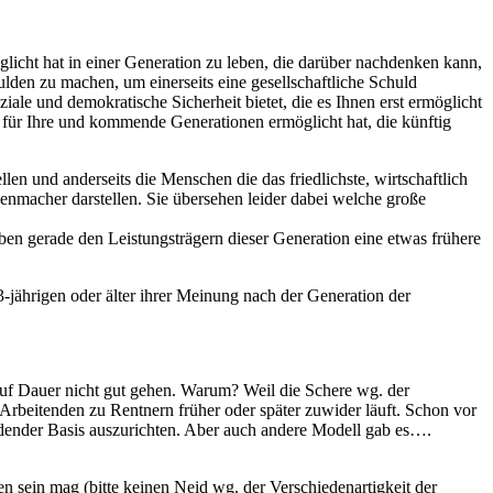
glicht hat in einer Generation zu leben, die darüber nachdenken kann,
lden zu machen, um einerseits eine gesellschaftliche Schuld
iale und demokratische Sicherheit bietet, die es Ihnen erst ermöglicht
n für Ihre und kommende Generationen ermöglicht hat, die künftig
len und anderseits die Menschen die das friedlichste, wirtschaftlich
enmacher darstellen. Sie übersehen leider dabei welche große
en gerade den Leistungsträgern dieser Generation eine etwas frühere
3-jährigen oder älter ihrer Meinung nach der Generation der
 auf Dauer nicht gut gehen. Warum? Weil die Schere wg. der
Arbeitenden zu Rentnern früher oder später zuwider läuft. Schon vor
bildender Basis auszurichten. Aber auch andere Modell gab es….
n sein mag (bitte keinen Neid wg. der Verschiedenartigkeit der