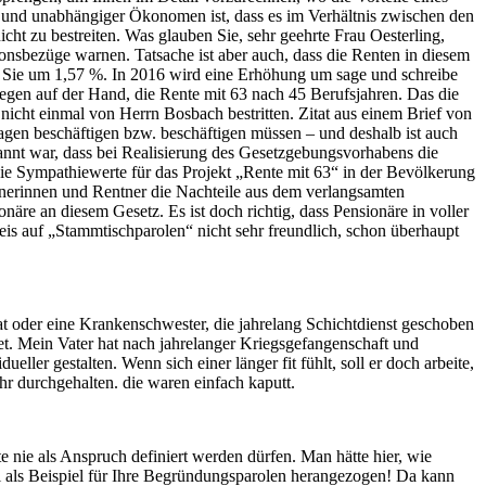
en und unabhängiger Ökonomen ist, dass es im Verhältnis zwischen den
ht zu bestreiten. Was glauben Sie, sehr geehrte Frau Oesterling,
sbezüge warnen. Tatsache ist aber auch, dass die Renten in diesem
gen Sie um 1,57 %. In 2016 wird eine Erhöhung um sage und schreibe
iegen auf der Hand, die Rente mit 63 nach 45 Berufsjahren. Das die
 nicht einmal von Herrn Bosbach bestritten. Zitat aus einem Brief von
Fragen beschäftigen bzw. beschäftigen müssen – und deshalb ist auch
annt war, dass bei Realisierung des Gesetzgebungsvorhabens die
ie Sympathiewerte für das Projekt „Rente mit 63“ in der Bevölkerung
ntnerinnen und Rentner die Nachteile aus dem verlangsamten
äre an diesem Gesetz. Es ist doch richtig, dass Pensionäre in voller
is auf „Stammtischparolen“ nicht sehr freundlich, schon überhaupt
t oder eine Krankenschwester, die jahrelang Schichtdienst geschoben
itet. Mein Vater hat nach jahrelanger Kriegsgefangenschaft und
ler gestalten. Wenn sich einer länger fit fühlt, soll er doch arbeite,
hr durchgehalten. die waren einfach kaputt.
 nie als Anspruch definiert werden dürfen. Man hätte hier, wie
l als Beispiel für Ihre Begründungsparolen herangezogen! Da kann