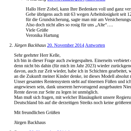
Hallo Herr Zobel, kann Ihre Bedenken voll und ganz ver
Gehe übrigens auch mit 63 wegen Arbeitslosigkeit seit 12
für die Grundsicherung, sagte man mir am Versicherungs
Also doch nicht alles so rosig für uns „Alte“….
Viele Grüße
Veronika Hartung
Jürgen Backhaus
20. November 2014
Antworten
Sehr geehrter Herr Kelle,
ich bin in dieser Frage auch zwiegespalten. Einerseits verbiet
denn nicht bis dahin (für mich im Jahr 2023) wieder zurückgeno
davon, auch zur Zeit wieder, habe ich in Schichten gearbeitet,
an die Zukunft meiner Kinder denke, ist dieses Modell absolut ni
Unser gesamtes Rentensystem steht auf tönernen Füßen und ich
angewiesen sein, dank unserem hervorragend ausgebauten Niedri
Rente davon zur Seite zu legen ist unmöglich.
Man muß sich fragen, mit welcher Blauäugikeit unsere Regieru
Deutschland bis auf die derzeitigen Streiks noch keine größer
Mit freundlichen Grüßen
Jürgen Backhaus