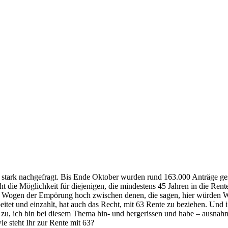
tark nachgefragt. Bis Ende Oktober wurden rund 163.000 Anträge gestel
beteht die Möglichkeit für diejenigen, die mindestens 45 Jahren in die R
ie Wogen der Empörung hoch zwischen denen, die sagen, hier würden W
eitet und einzahlt, hat auch das Recht, mit 63 Rente zu beziehen. Und 
gebe zu, ich bin bei diesem Thema hin- und hergerissen und habe – aus
e steht Ihr zur Rente mit 63?