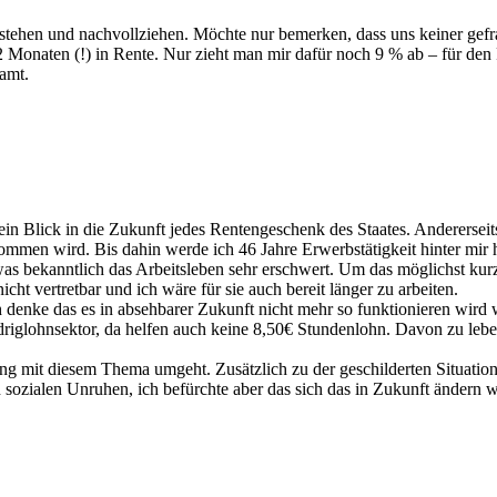
stehen und nachvollziehen. Möchte nur bemerken, dass uns keiner gefr
 Monaten (!) in Rente. Nur zieht man mir dafür noch 9 % ab – für den R
amt.
et ein Blick in die Zukunft jedes Rentengeschenk des Staates. Anderers
mmen wird. Bis dahin werde ich 46 Jahre Erwerbstätigkeit hinter mir hab
 was bekanntlich das Arbeitsleben sehr erschwert. Um das möglichst kurz
cht vertretbar und ich wäre für sie auch bereit länger zu arbeiten.
 denke das es in absehbarer Zukunft nicht mehr so funktionieren wird
glohnsektor, da helfen auch keine 8,50€ Stundenlohn. Davon zu leben 
ng mit diesem Thema umgeht. Zusätzlich zu der geschilderten Situatio
en sozialen Unruhen, ich befürchte aber das sich das in Zukunft änder