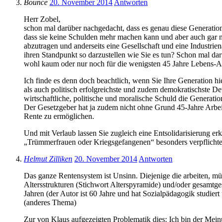
Bounce
20. November 2014
Antworten
Herr Zobel,
schon mal darüber nachgedacht, dass es genau diese Generation(
dass sie keine Schulden mehr machen kann und aber auch gar ni
abzutragen und anderseits eine Gesellschaft und eine Industrien
ihren Standpunkt so darzustellen wie Sie es tun? Schon mal da
wohl kaum oder nur noch für die wenigsten 45 Jahre Lebens-Ar
Ich finde es denn doch beachtlich, wenn Sie Ihre Generation hie
als auch politisch erfolgreichste und zudem demokratischste D
wirtschaftliche, politische und moralische Schuld die Generat
Der Gesetzgeber hat ja zudem nicht ohne Grund 45-Jahre Arbei
Rente zu ermöglichen.
Und mit Verlaub lassen Sie zugleich eine Entsolidarisierung er
„Trümmerfrauen oder Kriegsgefangenen“ besonders verpflichtet
Helmut Zilliken
20. November 2014
Antworten
Das ganze Rentensystem ist Unsinn. Diejenige die arbeiten, mü
Altersstrukturen (Stichwort Alterspyramide) und/oder gesamtge
Jahren (der Autor ist 60 Jahre und hat Sozialpädagogik studiert
(anderes Thema)
Zur von Klaus aufgezeigten Problematik dies: Ich bin der Mein