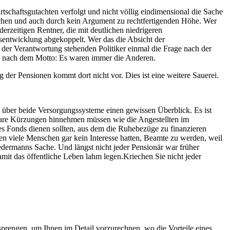
rtschaftsgutachten verfolgt und nicht völlig eindimensional die Sache
schen und auch durch kein Argument zu rechtfertigenden Höhe. Wer
rzeitigen Rentner, die mit deutlichen niedrigeren
entwicklung abgekoppelt. Wer das die Absicht der
 der Verantwortung stehenden Politiker einmal die Frage nach der
ei nach dem Motto: Es waren immer die Anderen.
der Pensionen kommt dort nicht vor. Dies ist eine weitere Sauerei.
 über beide Versorgungssysteme einen gewissen Überblick. Es ist
hbare Kürzungen hinnehmen müssen wie die Angestellten im
 Fonds dienen sollten, aus dem die Ruhebezüge zu finanzieren
en viele Menschen gar kein Interesse hatten, Beamte zu werden, weil
jedermanns Sache. Und längst nicht jeder Pensionär war früher
amit das öffentliche Leben lahm legen.Kriechen Sie nicht jeder
sprengen, um Ihnen im Detail vorzurechnen, wo die Vorteile eines