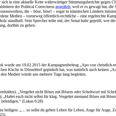
er sich in eine aktuelle Kette widerwärtiger Stimmungsberichte gegen 
shütern der Political Correctness
gegeißelt
, weil er es gewagt hat, di
ionswerken, die – böse, böse! – sogar in islamischen Ländern missioni
hiedene Medien – vorneweg öffentlich-rechtliche – eine regelrechte Ka
olz standhaft. Sein Sprecher teilte mit, der Senat habe geprüft, wer d
nung, dorthin zu gehen.
wurde am 19.02.2015 der Kampagnenbeitrag „Apo von christlich-recht
hen Kirche in Düsseldorf gepinkelt hat, was natürlich auch keinen „Auf
n den Medien würde uns mehrere Tage lang begleiten.
ten, erdulden). „Vergeltet nicht Böses mit Bösem oder Scheltwort mit Sch
:9); „Haltet euch nicht selbst für klug. Vergeltet niemand Böses mit Bö
h beleidigen.“ (Lukas 6:28)
lems heiligen: „… so sollst du geben Leben für Leben, Auge für Auge,
25)