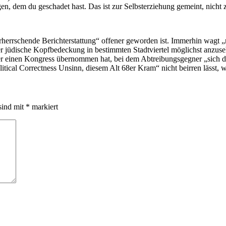
n, dem du geschadet hast. Das ist zur Selbsterziehung gemeint, nicht zu
rherrschende Berichterstattung“ offener geworden ist. Immerhin wagt 
r jüdische Kopfbedeckung in bestimmten Stadtviertel möglichst anzuse
r einen Kongress übernommen hat, bei dem Abtreibungsgegner „sich da
ical Correctness Unsinn, diesem Alt 68er Kram“ nicht beirren lässt, w
sind mit
*
markiert