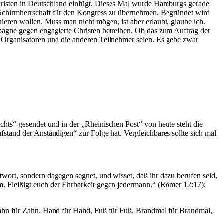
Christen in Deutschland einfügt. Dieses Mal wurde Hamburgs gerade
e Schirmherrschaft für den Kongress zu übernehmen. Begründet wird
eren wollen. Muss man nicht mögen, ist aber erlaubt, glaube ich.
mpagne gegen engagierte Christen betreiben. Ob das zum Auftrag der
ie Organisatoren und die anderen Teilnehmer seien. Es gebe zwar
s“ gesendet und in der „Rheinischen Post“ von heute steht die
stand der Anständigen“ zur Folge hat. Vergleichbares sollte sich mal
eltwort, sondern dagegen segnet, und wisset, daß ihr dazu berufen seid,
sem. Fleißigt euch der Ehrbarkeit gegen jedermann.“ (Römer 12:17);
 Zahn für Zahn, Hand für Hand, Fuß für Fuß, Brandmal für Brandmal,