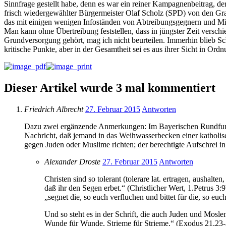
Sinnfrage gestellt habe, denn es war ein reiner Kampagnenbeitrag, d
frisch wiedergewählter Bürgermeister Olaf Scholz (SPD) von den Gral
das mit einigen wenigen Infoständen von Abtreibungsgegnern und Miss
Man kann ohne Übertreibung feststellen, dass in jüngster Zeit versc
Grundversorgung gehört, mag ich nicht beurteilen. Immerhin blieb Sch
kritische Punkte, aber in der Gesamtheit sei es aus ihrer Sicht in Ord
Dieser Artikel wurde 3 mal kommentiert
Friedrich Albrecht
27. Februar 2015
Antworten
Dazu zwei ergänzende Anmerkungen: Im Bayerischen Rundfunk 
Nachricht, daß jemand in das Weihwasserbecken einer katholisc
gegen Juden oder Muslime richten; der berechtigte Aufschrei i
Alexander Droste
27. Februar 2015
Antworten
Christen sind so tolerant (tolerare lat. ertragen, aushal
daß ihr den Segen erbet.“ (Christlicher Wert, 1.Petrus 3
„segnet die, so euch verfluchen und bittet für die, so euc
Und so steht es in der Schrift, die auch Juden und Mos
Wunde für Wunde, Strieme für Strieme.“ (Exodus 21,23-