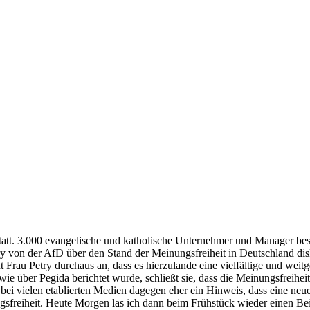
tatt. 3.000 evangelische und katholische Unternehmer und Manager beschä
y von der AfD über den Stand der Meinungsfreiheit in Deutschland di
nnt Frau Petry durchaus an, dass es hierzulande eine vielfältige und we
ie über Pegida berichtet wurde, schließt sie, dass die Meinungsfreihei
g bei vielen etablierten Medien dagegen eher ein Hinweis, dass eine neu
sfreiheit. Heute Morgen las ich dann beim Frühstück wieder einen Beit