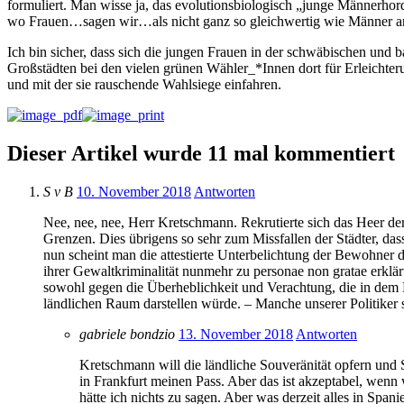
formuliert. Man wisse ja, das evolutionsbiologisch „junge Männerhor
wo Frauen…sagen wir…als nicht ganz so gleichwertig wie Männer 
Ich bin sicher, dass sich die jungen Frauen in der schwäbischen und ba
Großstädten bei den vielen grünen Wähler_*Innen dort für Erleichterun
und mit der sie rauschende Wahlsiege einfahren.
Dieser Artikel wurde 11 mal kommentiert
S v B
10. November 2018
Antworten
Nee, nee, nee, Herr Kretschmann. Rekrutierte sich das Heer d
Grenzen. Dies übrigens so sehr zum Missfallen der Städter, das
nun scheint man die attestierte Unterbelichtung der Bewohner
ihrer Gewaltkriminalität nunmehr zu personae non gratae erklä
sowohl gegen die Überheblichkeit und Verachtung, die in dem 
ländlichen Raum darstellen würde. – Manche unserer Politiker s
gabriele bondzio
13. November 2018
Antworten
Kretschmann will die ländliche Souveränität opfern und
in Frankfurt meinen Pass. Aber das ist akzeptabel, wen
hätte ich nichts zu sagen. Aber was derzeit alles in Spani