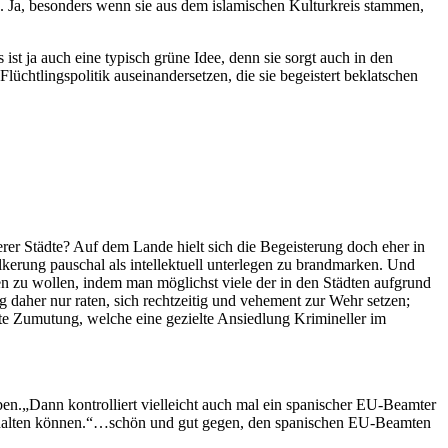
n. Ja, besonders wenn sie aus dem islamischen Kulturkreis stammen,
ist ja auch eine typisch grüne Idee, denn sie sorgt auch in den
lüchtlingspolitik auseinandersetzen, die sie begeistert beklatschen
er Städte? Auf dem Lande hielt sich die Begeisterung doch eher in
ölkerung pauschal als intellektuell unterlegen zu brandmarken. Und
n zu wollen, indem man möglichst viele der in den Städten aufgrund
daher nur raten, sich rechtzeitig und vehement zur Wehr setzen;
te Zumutung, welche eine gezielte Ansiedlung Krimineller im
en.„Dann kontrolliert vielleicht auch mal ein spanischer EU-Beamter
 erhalten können.“…schön und gut gegen, den spanischen EU-Beamten