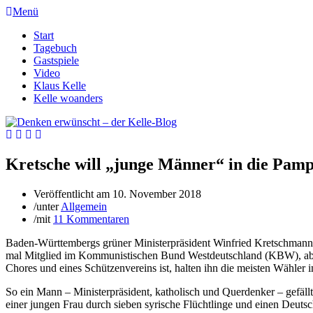
Menü
Start
Tagebuch
Gastspiele
Video
Klaus Kelle
Kelle woanders
Kretsche will „junge Männer“ in die Pamp
Veröffentlicht am
10. November 2018
/
unter
Allgemein
/
mit
11 Kommentaren
Baden-Württembergs grüner Ministerpräsident Winfried Kretschmann ko
mal Mitglied im Kommunistischen Bund Westdeutschland (KBW), aber d
Chores und eines Schützenvereins ist, halten ihn die meisten Wähler 
So ein Mann – Ministerpräsident, katholisch und Querdenker – gefäll
einer jungen Frau durch sieben syrische Flüchtlinge und einen Deuts