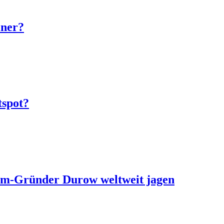
iner?
tspot?
ram-Gründer Durow weltweit jagen