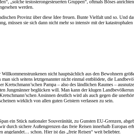
den“, „solche testosterongesteuerten Gruppen“, oftmals Böses anrichte
angesehen werden.
dischen Provinz über diese Idee freuen. Bunte Vielfalt und so. Und das 
g, müssen sie sich dann nicht mehr so intensiv mit der katastrophalen F
er Willkommenstrunkenen nicht hauptsächlich aus den Bewohnern größer
s man sich seitens letztgenannter nicht einmal entblödete, die Landbev
 der Kretschmann’schen Pampa – also des ländlichen Raumes – ausnutze
rten Jungmänner beglücken will. Man kann der klugen Landbevölkerung 
Kretschmann’schen Ansinnen deutlich wird als auch gegen die unerhör
cheinen wirklich von allen guten Geistern verlassen zu sein.
 Span ein Stück nationaler Souveränität, zu Gunsten EU-Grenzen, abgeb
n wir durch sichere Außengrenzen das freie Reisen innerhalb Europas
en angelandet… schon. Hier ist das „freie Reisen“ weit beliebter.