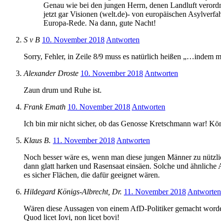
Genau wie bei den jungen Herrn, denen Landluft verordn
jetzt gar Visionen (welt.de)- von europäischen Asylver
Europa-Rede. Na dann, gute Nacht!
S v B
10. November 2018
Antworten
Sorry, Fehler, in Zeile 8/9 muss es natürlich heißen „…indem m
Alexander Droste
10. November 2018
Antworten
Zaun drum und Ruhe ist.
Frank Emath
10. November 2018
Antworten
Ich bin mir nicht sicher, ob das Genosse Kretschmann war! Kön
Klaus B.
11. November 2018
Antworten
Noch besser wäre es, wenn man diese jungen Männer zu nützlic
dann glatt harken und Rasensaat einsäen. Solche und ähnliche 
es sicher Flächen, die dafür geeignet wären.
Hildegard Königs-Albrecht, Dr.
11. November 2018
Antworten
Wären diese Aussagen von einem AfD-Politiker gemacht worden
Quod licet Iovi, non licet bovi!