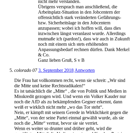
nicht mehr verstanden.
Übrigens versprach man anschließend, die
Arbeitsplatz-Situation in den Jobcentern der
offensichtlich stark veränderten Gefährungs-
bzw. Sicherheitslage in den Jobcentern
anzupassen; wobei ich hoffen will, dass dies
inzwischen längst veranlasst wurde. Allerdings
mutmaße ich (pardon!), dass wir auch in Zukunft
noch mit einem sich stets erhöhenden
Anpassungsbedarf rechnen dürfen. Dank Merkel
& Co.
Ganz lieben Gruß, S v B
colorado 07
3. September 2018
Antworten
Die Frau hat vollkommen recht, wenn sie schreit: „Wir sind
die Mitte und keine Rechtsradikalen!“
Es ist tatsächlich die „Mitte“ , die von Politik und Medien in
Misskredit gezogen wird. Und wenn ein Volker Kauder nur
noch die AfD als zu bekämpfenden Gegner erkennt, dann
weiß er wirklich nicht mehr „wo das Tor steht“.
Nein, er kämpft mit seinem Gerede in Wirklichkeit gegen die
„Mitte“, von der seine Partei einmal gewählt wurde, als sie
noch die „Mitte“ vertrat, bevor sie sie verriet.
Wenn es weiter so drunter und drüber geht, wird die