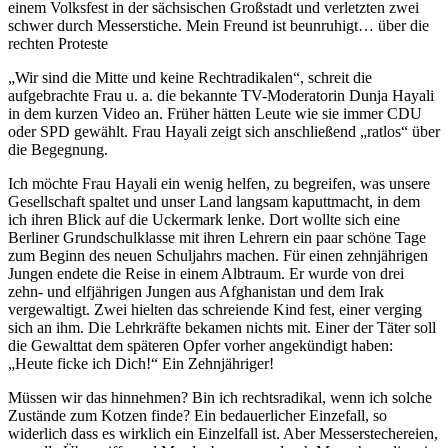
einem Volksfest in der sächsischen Großstadt und verletzten zwei
schwer durch Messerstiche. Mein Freund ist beunruhigt… über die
rechten Proteste
„Wir sind die Mitte und keine Rechtradikalen“, schreit die
aufgebrachte Frau u. a. die bekannte TV-Moderatorin Dunja Hayali
in dem kurzen Video an. Früher hätten Leute wie sie immer CDU
oder SPD gewählt. Frau Hayali zeigt sich anschließend „ratlos“ über
die Begegnung.
Ich möchte Frau Hayali ein wenig helfen, zu begreifen, was unsere
Gesellschaft spaltet und unser Land langsam kaputtmacht, in dem
ich ihren Blick auf die Uckermark lenke. Dort wollte sich eine
Berliner Grundschulklasse mit ihren Lehrern ein paar schöne Tage
zum Beginn des neuen Schuljahrs machen. Für einen zehnjährigen
Jungen endete die Reise in einem Albtraum. Er wurde von drei
zehn- und elfjährigen Jungen aus Afghanistan und dem Irak
vergewaltigt. Zwei hielten das schreiende Kind fest, einer verging
sich an ihm. Die Lehrkräfte bekamen nichts mit. Einer der Täter soll
die Gewalttat dem späteren Opfer vorher angekündigt haben:
„Heute ficke ich Dich!“ Ein Zehnjähriger!
Müssen wir das hinnehmen? Bin ich rechtsradikal, wenn ich solche
Zustände zum Kotzen finde? Ein bedauerlicher Einzefall, so
widerlich dass es wirklich ein Einzelfall ist. Aber Messerstechereien,