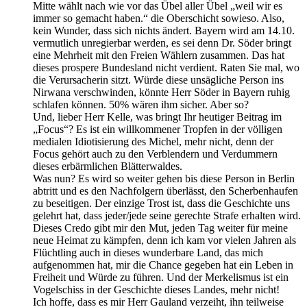
Mitte wählt nach wie vor das Übel aller Übel „weil wir es
immer so gemacht haben.“ die Oberschicht sowieso. Also,
kein Wunder, dass sich nichts ändert. Bayern wird am 14.10.
vermutlich unregierbar werden, es sei denn Dr. Söder bringt
eine Mehrheit mit den Freien Wählern zusammen. Das hat
dieses prospere Bundesland nicht verdient. Raten Sie mal, wo
die Verursacherin sitzt. Würde diese unsägliche Person ins
Nirwana verschwinden, könnte Herr Söder in Bayern ruhig
schlafen können. 50% wären ihm sicher. Aber so?
Und, lieber Herr Kelle, was bringt Ihr heutiger Beitrag im
„Focus“? Es ist ein willkommener Tropfen in der völligen
medialen Idiotisierung des Michel, mehr nicht, denn der
Focus gehört auch zu den Verblendern und Verdummern
dieses erbärmlichen Blätterwaldes.
Was nun? Es wird so weiter gehen bis diese Person in Berlin
abtritt und es den Nachfolgern überlässt, den Scherbenhaufen
zu beseitigen. Der einzige Trost ist, dass die Geschichte uns
gelehrt hat, dass jeder/jede seine gerechte Strafe erhalten wird.
Dieses Credo gibt mir den Mut, jeden Tag weiter für meine
neue Heimat zu kämpfen, denn ich kam vor vielen Jahren als
Flüchtling auch in dieses wunderbare Land, das mich
aufgenommen hat, mir die Chance gegeben hat ein Leben in
Freiheit und Würde zu führen. Und der Merkelismus ist ein
Vogelschiss in der Geschichte dieses Landes, mehr nicht!
Ich hoffe, dass es mir Herr Gauland verzeiht, ihn teilweise