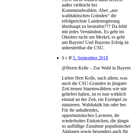
außer vielleicht bei
Kommunalwahlen. Aber „aus
wahltaktischen Gründen“ die
erfolgreichste Landesregierung
überhaupt zu bestrafen??? Da fehlt
mir jedes Verständnis. Es geht im
Oktober nicht um Merkel, es geht
um Bayern! Und Bayerns Erfolg ist
unbestreitbar die CSU.
S v B
5. September 2018
@Herrn Kelle – Zur Wahl in Bayern
Lieber Herr Kelle, nach allem, was
auch die CSU-Granden in jüngster
Zeit treuen Stammwählern wie mir
geliefert haben, ist es nun wirklich
einmal an der Zeit, ein Exempel zu
statuieren. Wahltaktik hin oder her.
Für ihr anhaltendes,
opportunistisches Lavieren, ihr
wiederholtes Einknicken, die jüngst
so auffällige Zunahme populistischer
Aktionen sowie besonders auch für