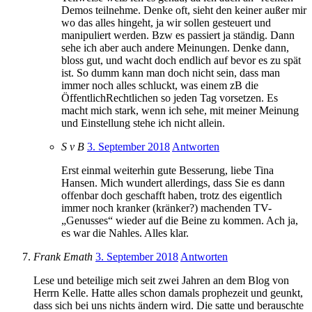
Demos teilnehme. Denke oft, sieht den keiner außer mir
wo das alles hingeht, ja wir sollen gesteuert und
manipuliert werden. Bzw es passiert ja ständig. Dann
sehe ich aber auch andere Meinungen. Denke dann,
bloss gut, und wacht doch endlich auf bevor es zu spät
ist. So dumm kann man doch nicht sein, dass man
immer noch alles schluckt, was einem zB die
ÖffentlichRechtlichen so jeden Tag vorsetzen. Es
macht mich stark, wenn ich sehe, mit meiner Meinung
und Einstellung stehe ich nicht allein.
S v B
3. September 2018
Antworten
Erst einmal weiterhin gute Besserung, liebe Tina
Hansen. Mich wundert allerdings, dass Sie es dann
offenbar doch geschafft haben, trotz des eigentlich
immer noch kranker (kränker?) machenden TV-
„Genusses“ wieder auf die Beine zu kommen. Ach ja,
es war die Nahles. Alles klar.
Frank Emath
3. September 2018
Antworten
Lese und beteilige mich seit zwei Jahren an dem Blog von
Herrn Kelle. Hatte alles schon damals prophezeit und geunkt,
dass sich bei uns nichts ändern wird. Die satte und berauschte