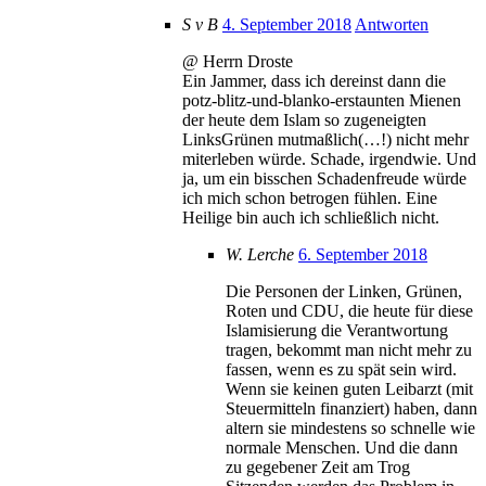
S v B
4. September 2018
Antworten
@ Herrn Droste
Ein Jammer, dass ich dereinst dann die
potz-blitz-und-blanko-erstaunten Mienen
der heute dem Islam so zugeneigten
LinksGrünen mutmaßlich(…!) nicht mehr
miterleben würde. Schade, irgendwie. Und
ja, um ein bisschen Schadenfreude würde
ich mich schon betrogen fühlen. Eine
Heilige bin auch ich schließlich nicht.
W. Lerche
6. September 2018
Die Personen der Linken, Grünen,
Roten und CDU, die heute für diese
Islamisierung die Verantwortung
tragen, bekommt man nicht mehr zu
fassen, wenn es zu spät sein wird.
Wenn sie keinen guten Leibarzt (mit
Steuermitteln finanziert) haben, dann
altern sie mindestens so schnelle wie
normale Menschen. Und die dann
zu gegebener Zeit am Trog