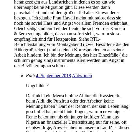
herangezogen aus Landstrichen in denen es so gut wie
überhaupt keine Migration gibt. Diese werden dann
pauschalisiert und auf den großen Teil aller Einwanderer
bezogen. Ich glaube Frau Hayali meint mit ratlos, dass sie
noch nie soviel Hass und Angst vor allem Fremden erlebt hat.
Gleichzeitig sind ein Teil der Leute die sich vor der Kamera
äußern so ungebildet, dass man sofort sieht, warum sie so
empfänglich sind für Hetzparolen. Siehe RTL-
Berichterstattung vom Montagabend ( zwei Besoffene die den
Hitlergruß zeigen) und so einen Korrespondenten an seiner
Arbeit hindern. Ich bin der Meinung das hier Einzelfälle ( die
schlimm genug sind) instrumentalisiert werden um Angst in
der Bevölkerung zu schüren.
Ruth
4. September 2018
Antworten
Ungebildet?
Darf nicht ein Mensch ohne Abitur, die Kassiererin
beim Aldi, die Putzfrau oder der Arbeiter, keine
Meinung haben? Darf der Rentner, der sein Leben lang
geschuftet hat, nicht hinterfragen, warum er weniger
Rente bekommt, als ein junger kräftiger Mann aus
Nigeria an finanzieller Unterstützung nur für seine, oft
rechtswidrige, Anwesenheit in unserem Land? Ist dieser