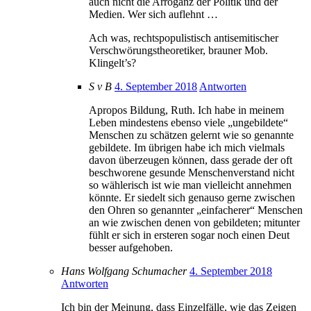
auch nicht die Arroganz der Politik und der
Medien. Wer sich auflehnt …
Ach was, rechtspopulistisch antisemitischer
Verschwörungstheoretiker, brauner Mob.
Klingelt’s?
S v B
4. September 2018
Antworten
Apropos Bildung, Ruth. Ich habe in meinem
Leben mindestens ebenso viele „ungebildete“
Menschen zu schätzen gelernt wie so genannte
gebildete. Im übrigen habe ich mich vielmals
davon überzeugen können, dass gerade der oft
beschworene gesunde Menschenverstand nicht
so wählerisch ist wie man vielleicht annehmen
könnte. Er siedelt sich genauso gerne zwischen
den Ohren so genannter „einfacherer“ Menschen
an wie zwischen denen von gebildeten; mitunter
fühlt er sich in ersteren sogar noch einen Deut
besser aufgehoben.
Hans Wolfgang Schumacher
4. September 2018
Antworten
Ich bin der Meinung, dass Einzelfälle, wie das Zeigen