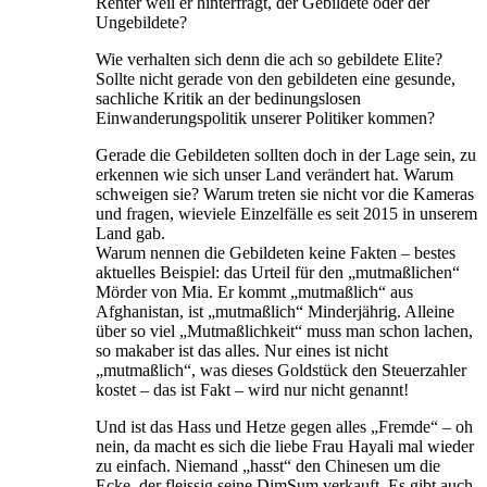
Renter weil er hinterfragt, der Gebildete oder der
Ungebildete?
Wie verhalten sich denn die ach so gebildete Elite?
Sollte nicht gerade von den gebildeten eine gesunde,
sachliche Kritik an der bedinungslosen
Einwanderungspolitik unserer Politiker kommen?
Gerade die Gebildeten sollten doch in der Lage sein, zu
erkennen wie sich unser Land verändert hat. Warum
schweigen sie? Warum treten sie nicht vor die Kameras
und fragen, wieviele Einzelfälle es seit 2015 in unserem
Land gab.
Warum nennen die Gebildeten keine Fakten – bestes
aktuelles Beispiel: das Urteil für den „mutmaßlichen“
Mörder von Mia. Er kommt „mutmaßlich“ aus
Afghanistan, ist „mutmaßlich“ Minderjährig. Alleine
über so viel „Mutmaßlichkeit“ muss man schon lachen,
so makaber ist das alles. Nur eines ist nicht
„mutmaßlich“, was dieses Goldstück den Steuerzahler
kostet – das ist Fakt – wird nur nicht genannt!
Und ist das Hass und Hetze gegen alles „Fremde“ – oh
nein, da macht es sich die liebe Frau Hayali mal wieder
zu einfach. Niemand „hasst“ den Chinesen um die
Ecke, der fleissig seine DimSum verkauft. Es gibt auch