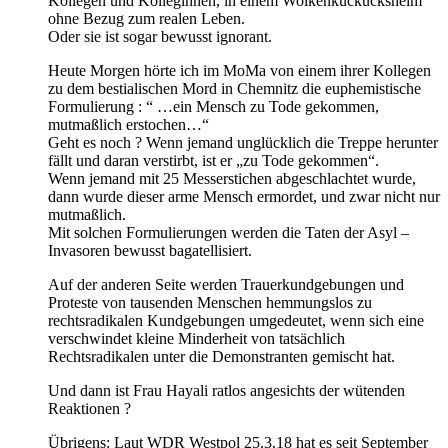
Kollegen und Kolleginnen, in einem Wolkenkuckucksheim
ohne Bezug zum realen Leben.
Oder sie ist sogar bewusst ignorant.
Heute Morgen hörte ich im MoMa von einem ihrer Kollegen
zu dem bestialischen Mord in Chemnitz die euphemistische
Formulierung : “ …ein Mensch zu Tode gekommen,
mutmaßlich erstochen…“
Geht es noch ? Wenn jemand unglücklich die Treppe herunter
fällt und daran verstirbt, ist er „zu Tode gekommen“.
Wenn jemand mit 25 Messerstichen abgeschlachtet wurde,
dann wurde dieser arme Mensch ermordet, und zwar nicht nur
mutmaßlich.
Mit solchen Formulierungen werden die Taten der Asyl –
Invasoren bewusst bagatellisiert.
Auf der anderen Seite werden Trauerkundgebungen und
Proteste von tausenden Menschen hemmungslos zu
rechtsradikalen Kundgebungen umgedeutet, wenn sich eine
verschwindet kleine Minderheit von tatsächlich
Rechtsradikalen unter die Demonstranten gemischt hat.
Und dann ist Frau Hayali ratlos angesichts der wütenden
Reaktionen ?
Übrigens: Laut WDR Westpol 25.3.18 hat es seit September