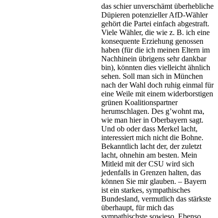
das schier unverschämt überhebliche
Düpieren potenzieller AfD-Wähler
gehört die Partei einfach abgestraft.
Viele Wähler, die wie z. B. ich eine
konsequente Erziehung genossen
haben (für die ich meinen Eltern im
Nachhinein übrigens sehr dankbar
bin), könnten dies vielleicht ähnlich
sehen. Soll man sich in München
nach der Wahl doch ruhig einmal für
eine Weile mit einem widerborstigen
grünen Koalitionspartner
herumschlagen. Des g’wohnt ma,
wie man hier in Oberbayern sagt.
Und ob oder dass Merkel lacht,
interessiert mich nicht die Bohne.
Bekanntlich lacht der, der zuletzt
lacht, ohnehin am besten. Mein
Mitleid mit der CSU wird sich
jedenfalls in Grenzen halten, das
können Sie mir glauben. – Bayern
ist ein starkes, sympathisches
Bundesland, vermutlich das stärkste
überhaupt, für mich das
sympathischste sowieso. Ebenso