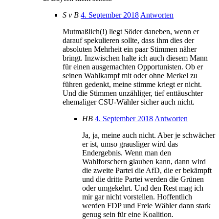
S v B
4. September 2018
Antworten
Mutmaßlich(!) liegt Söder daneben, wenn er
darauf spekulieren sollte, dass ihm dies der
absoluten Mehrheit ein paar Stimmen näher
bringt. Inzwischen halte ich auch diesem Mann
für einen ausgemachten Opportunisten. Ob er
seinen Wahlkampf mit oder ohne Merkel zu
führen gedenkt, meine stimme kriegt er nicht.
Und die Stimmen unzähliger, tief enttäuschter
ehemaliger CSU-Wähler sicher auch nicht.
HB
4. September 2018
Antworten
Ja, ja, meine auch nicht. Aber je schwächer
er ist, umso grausliger wird das
Endergebnis. Wenn man den
Wahlforschern glauben kann, dann wird
die zweite Partei die AfD, die er bekämpft
und die dritte Partei werden die Grünen
oder umgekehrt. Und den Rest mag ich
mir gar nicht vorstellen. Hoffentlich
werden FDP und Freie Wähler dann stark
genug sein für eine Koalition.