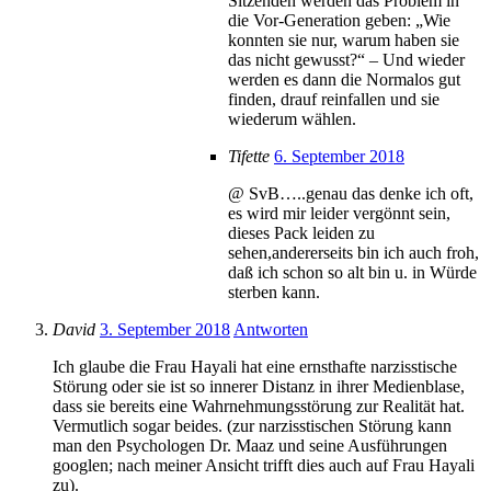
Sitzenden werden das Problem in
die Vor-Generation geben: „Wie
konnten sie nur, warum haben sie
das nicht gewusst?“ – Und wieder
werden es dann die Normalos gut
finden, drauf reinfallen und sie
wiederum wählen.
Tifette
6. September 2018
@ SvB…..genau das denke ich oft,
es wird mir leider vergönnt sein,
dieses Pack leiden zu
sehen,andererseits bin ich auch froh,
daß ich schon so alt bin u. in Würde
sterben kann.
David
3. September 2018
Antworten
Ich glaube die Frau Hayali hat eine ernsthafte narzisstische
Störung oder sie ist so innerer Distanz in ihrer Medienblase,
dass sie bereits eine Wahrnehmungsstörung zur Realität hat.
Vermutlich sogar beides. (zur narzisstischen Störung kann
man den Psychologen Dr. Maaz und seine Ausführungen
googlen; nach meiner Ansicht trifft dies auch auf Frau Hayali
zu).