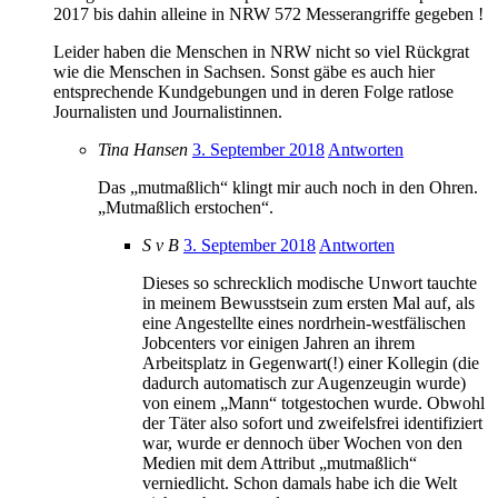
2017 bis dahin alleine in NRW 572 Messerangriffe gegeben !
Leider haben die Menschen in NRW nicht so viel Rückgrat
wie die Menschen in Sachsen. Sonst gäbe es auch hier
entsprechende Kundgebungen und in deren Folge ratlose
Journalisten und Journalistinnen.
Tina Hansen
3. September 2018
Antworten
Das „mutmaßlich“ klingt mir auch noch in den Ohren.
„Mutmaßlich erstochen“.
S v B
3. September 2018
Antworten
Dieses so schrecklich modische Unwort tauchte
in meinem Bewusstsein zum ersten Mal auf, als
eine Angestellte eines nordrhein-westfälischen
Jobcenters vor einigen Jahren an ihrem
Arbeitsplatz in Gegenwart(!) einer Kollegin (die
dadurch automatisch zur Augenzeugin wurde)
von einem „Mann“ totgestochen wurde. Obwohl
der Täter also sofort und zweifelsfrei identifiziert
war, wurde er dennoch über Wochen von den
Medien mit dem Attribut „mutmaßlich“
verniedlicht. Schon damals habe ich die Welt