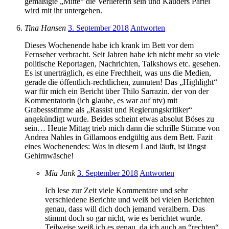
gemäßigte „Mitte“ die Verliererin sein und Kauders Partei
wird mit ihr untergehen.
Tina Hansen
3. September 2018
Antworten
Dieses Wochenende habe ich krank im Bett vor dem
Fernseher verbracht. Seit Jahren habe ich nicht mehr so viele
politische Reportagen, Nachrichten, Talkshows etc. gesehen.
Es ist unerträglich, es eine Frechheit, was uns die Medien,
gerade die öffentlich-rechtlichen, zumuten! Das „Highlight“
war für mich ein Bericht über Thilo Sarrazin. der von der
Kommentatorin (ich glaube, es war auf ntv) mit
Grabessstimme als „Rassist und Regierungskritiker“
angekündigt wurde. Beides scheint etwas absolut Böses zu
sein… Heute Mittag trieb mich dann die schrille Stimme von
Andrea Nahles in Gillamoos endgültig aus dem Bett. Fazit
eines Wochenendes: Was in diesem Land läuft, ist längst
Gehirnwäsche!
Mia Jank
3. September 2018
Antworten
Ich lese zur Zeit viele Kommentare und sehr
verschiedene Berichte und weiß bei vielen Berichten
genau, dass will dich doch jemand veralbern. Das
stimmt doch so gar nicht, wie es berichtet wurde.
Teilweise weiß ich es genau, da ich auch an “rechten“