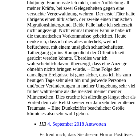
blutjunge Frau musste ich mich, unter Aufbietung all
meiner Kräfte, bei zwei Gelegenheiten gegen eine
versuchte Vergewaltigung wehren. Der erste Täter hatte
übrigens einen türkischen, der zweite einen iranischen
Migrationshintergrund. Beide Fälle habe ich seinerzeit
nicht angezeigt. Nicht einmal meiner Familie habe ich
die traumatischen Vorkommnisse gebeichtet. Heute
denke ich, dass ich dies alles unterließ, weil ich
befürchtete, mit einem unsäglich schambehafteten
Tathergang gar ins Rampenlicht der Öffentlichkeit
gerückt werden könnte. Überdies war ich
wahrscheinlich davon überzeugt, dass eine Anzeige
ohnehin nichts bringen würde. – Eine Folge der
damaligen Ereignisse ist ganz sicher, dass ich bis zum
heutigen Tage sehr alert bin und jedwede Personen
und/oder Veränderungen in meiner Umgebung sehr viel
früher wahrnehme als die meisten meiner meiner
Mitmenschen. Dies erachte ich allerdings längst eher als
Vorteil denn als Relikt zweier vor Jahrzehnten erlittenen
Traumata. – Eine Dunkelziffer beachtlicher Größe
könnte es also sehr wohl geben.
HB
4. September 2018
Antworten
Es freut mich, dass Sie diesem Horror Postitives