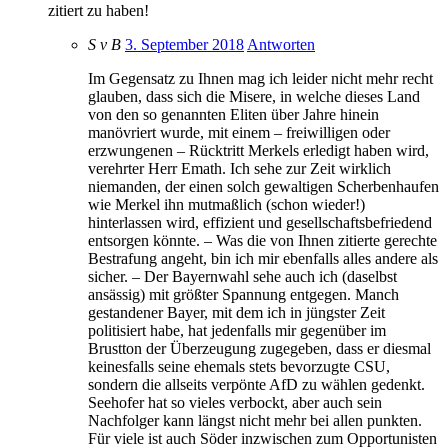
zitiert zu haben!
S v B
3. September 2018
Antworten
Im Gegensatz zu Ihnen mag ich leider nicht mehr recht
glauben, dass sich die Misere, in welche dieses Land
von den so genannten Eliten über Jahre hinein
manövriert wurde, mit einem – freiwilligen oder
erzwungenen – Rücktritt Merkels erledigt haben wird,
verehrter Herr Emath. Ich sehe zur Zeit wirklich
niemanden, der einen solch gewaltigen Scherbenhaufen
wie Merkel ihn mutmaßlich (schon wieder!)
hinterlassen wird, effizient und gesellschaftsbefriedend
entsorgen könnte. – Was die von Ihnen zitierte gerechte
Bestrafung angeht, bin ich mir ebenfalls alles andere als
sicher. – Der Bayernwahl sehe auch ich (daselbst
ansässig) mit größter Spannung entgegen. Manch
gestandener Bayer, mit dem ich in jüngster Zeit
politisiert habe, hat jedenfalls mir gegenüber im
Brustton der Überzeugung zugegeben, dass er diesmal
keinesfalls seine ehemals stets bevorzugte CSU,
sondern die allseits verpönte AfD zu wählen gedenkt.
Seehofer hat so vieles verbockt, aber auch sein
Nachfolger kann längst nicht mehr bei allen punkten.
Für viele ist auch Söder inzwischen zum Opportunisten