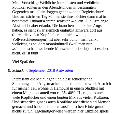
Mein Vorschlag: Weibliche Journalisten und weibliche
Politiker sollten in den Abendstunden in bestimmten
Gegenden mal allein Joggen gehen – ohne Begleitschutz!
Und am nächsten Tag können sie ihre Töchter dann mal in
bestimmte Einkaufszentren schicken – allein! Die Armlänge
Abstand ist aber erlaubt. Die brauchen auch keine Angst
haben, es sieht zwar ziemlich einfarbig schwarz dort aus
(durch die vielen Kopftücher und nicht wenige
Vollverschleierungen), ist aber sehr bunt – man denkt
vielleicht, es sei dort monokulturell (weil man nur
„südländisch“ aussehende Menschen dort sieht) – ist es aber
nicht, es ist bunt!
Viel Spaß dort!
Schuck
4. September 2018
Antworten
Interessant die Meinungen und diese schleichende
Stimmungs-und Angstmache die hier betrieben wird. Also ich
für meinen Teil wohne in Hamburg in einem Stadtteil mit
einem Migrationsanteil von ca.35- 40%. Hier gibt es auch
viele Kopftücher und einen bunten Mix aus vielen Kulturen.
Und sicherlich gibt es auch Konflikte aber diese sind Mensch
gemacht und haben mit einem ausländischen Hintergrund
nichts zu tun. Eigenartigerweise werden hier Einzelbeispiele