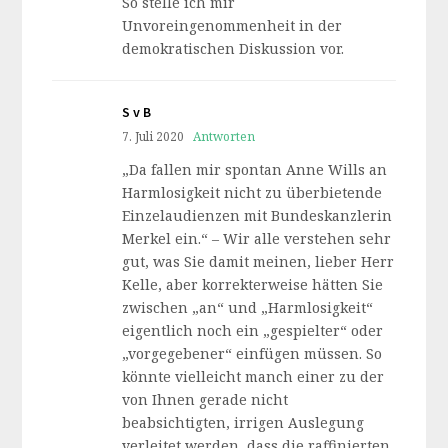
So stelle ich mir
Unvoreingenommenheit in der
demokratischen Diskussion vor.
S v B
7. Juli 2020
Antworten
„Da fallen mir spontan Anne Wills an
Harmlosigkeit nicht zu überbietende
Einzelaudienzen mit Bundeskanzlerin
Merkel ein.“ – Wir alle verstehen sehr
gut, was Sie damit meinen, lieber Herr
Kelle, aber korrekterweise hätten Sie
zwischen „an“ und „Harmlosigkeit“
eigentlich noch ein „gespielter“ oder
„vorgegebener“ einfügen müssen. So
könnte vielleicht manch einer zu der
von Ihnen gerade nicht
beabsichtigten, irrigen Auslegung
verleitet werden, dass die raffinierten