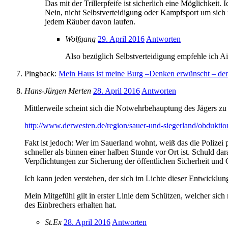
Das mit der Trillerpfeife ist sicherlich eine Möglichkeit
Nein, nicht Selbstverteidigung oder Kampfsport um sich 
jedem Räuber davon laufen.
Wolfgang
29. April 2016
Antworten
Also bezüglich Selbstverteidigung empfehle ich A
Pingback:
Mein Haus ist meine Burg –Denken erwünscht – der
Hans-Jürgen Merten
28. April 2016
Antworten
Mittlerweile scheint sich die Notwehrbehauptung des Jägers zu 
http://www.derwesten.de/region/sauer-und-siegerland/obduktio
Fakt ist jedoch: Wer im Sauerland wohnt, weiß das die Polizei 
schneller als binnen einer halben Stunde vor Ort ist. Schuld dara
Verpflichtungen zur Sicherung der öffentlichen Sicherheit und
Ich kann jeden verstehen, der sich im Lichte dieser Entwicklun
Mein Mitgefühl gilt in erster Linie dem Schützen, welcher sich
des Einbrechers erhalten hat.
St.Ex
28. April 2016
Antworten