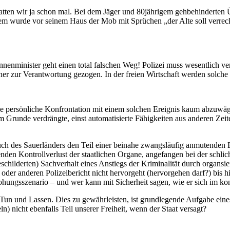
ten wir ja schon mal. Bei dem Jäger und 80jährigem gehbehinderten Übe
i dem wurde vor seinem Haus der Mob mit Sprüchen „der Alte soll verrec
Innenminister geht einen total falschen Weg! Polizei muss wesentlich 
iner zur Verantwortung gezogen. In der freien Wirtschaft werden solche
ne persönliche Konfrontation mit einem solchen Ereignis kaum abzuwäge
im Grunde verdrängte, einst automatisierte Fähigkeiten aus anderen Zei
h des Sauerländers den Teil einer beinahe zwangsläufig anmutenden E
nden Kontrollverlust der staatlichen Organe, angefangen bei der schlich
eschilderten) Sachverhalt eines Anstiegs der Kriminalität durch organsi
er anderen Polizeibericht nicht hervorgeht (hervorgehen darf?) bis h
rohungsszenario – und wer kann mit Sicherheit sagen, wie er sich im ko
r Tun und Lassen. Dies zu gewährleisten, ist grundlegende Aufgabe eines
n) nicht ebenfalls Teil unserer Freiheit, wenn der Staat versagt?