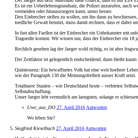
Der Jaeger aus dem Sauerland hatte Glueck, dass es nur EIN E
Es ist ein Ueberlebensgrundsatz, die Polizei anzurufen, auch w
vermeiden oder hinauszoegern kann, umso besser.
Den Einbrecher stellen zu wollen, um ihn dann zu beschiessen,
toedliche Gewalt benutzt, muss damit rechnen, dass er dabei
In fast allen Faellen ist der Einbrecher ein Unbekannter mit 
Tragoedie kommt. Wir wissen nur, dass der Einbrecher ein 18 j
Rechlich gesehen lag der Jaeger wohl richtig, es ist aber fra
Der Zeitfaktor ist gelegentlich endscheidend; dann bleibt ka
Quintessenz: Ein bewaffnetes Volk hat eine weit hoehere Leben
wie der Paragraph 130 die Meinungsfreiheit ausser Kraft setzt.
Totalitaere Staaten – wie Deutschland heute – verbieten Selbst
Selbstabschaffung.
Unser Jaeger lebt vermutlich am laengsten, solange er schiesse
Uwe_aus_DO
27. April 2016
Antworten
Wo leben Sie?
Siegfried Kieselbach
27. April 2016
Antworten