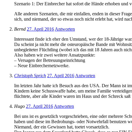
Szenario 1: Der Einbrecher hat sofort die Hände erhoben und ve
Alle anderen Szenarien, die mir einfallen, enden in dieser Fra
sich, und niemand, der so etwas noch nicht erlebt hat, wird na
Bernd
27. April 2016
Antworten
Interessant finde ich eher den Umstand, wer der 18-Jährige war
Da scheint ja nicht mehr die osteuropäische Bande mit Wohnsit
unbegleiteter Flüchtling (wobei ich das mit 18 Jahren auch nich
Also haben wir zwei weitere Ansatzpunkte:
– Versagen der Betreuungseinrichtung
– Neue Einbrechernetzwerke.
Christoph Sprich
27. April 2016
Antworten
Im letzten Jahr hatte ich Besuch aus den USA. Der Mann ist im 
Kindern keine Schusswaffe habe, um meine Familie verteidigen z
flüchtete, aber alle Kinder waren im Haus und der Schreck saß 
Hugo
27. April 2016
Antworten
Bei uns ist es gesetzlich vorgeschrieben, eine oder mehrere S
haben und diese im Bedrohungs- oder Notwehrfall benutzen w
Niemand, der ein Gewissen hat, toetet vorsaetzlich.