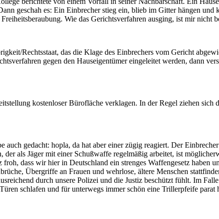
ollege berichtete von einem Vorfall in seiner Nachbarschaft. Ein Haus
Dann geschah es: Ein Einbrecher stieg ein, blieb im Gitter hängen und k
reiheitsberaubung. Wie das Gerichtsverfahren ausging, ist mir nicht b
rigkeit/Rechtsstaat, das die Klage des Einbrechers vom Gericht abgewi
richtsverfahren gegen den Hauseigentümer eingeleitet werden, dann verst
stellung kostenloser Bürofläche verklagen. In der Regel ziehen sich d
e auch gedacht: hopla, da hat aber einer zügig reagiert. Der Einbrecher
der als Jäger mit einer Schußwaffe regelmäßig arbeitet, ist möglicherwe
 froh, dass wir hier in Deutschland ein strenges Waffengesetz haben un
nbrüche, Übergriffe an Frauen und wehrlose, ältere Menschen stattfin
sreichend durch unsere Polizei und die Justiz beschützt fühlt. Im Falle e
üren schlafen und für unterwegs immer schön eine Trillerpfeife parat h