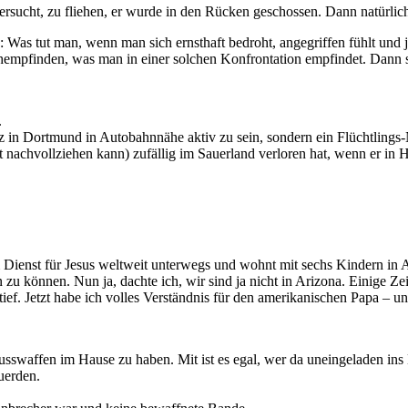
rsucht, zu fliehen, er wurde in den Rücken geschossen. Dann natürlich 
ge: Was tut man, wenn man sich ernsthaft bedroht, angegriffen fühlt u
chempfinden, was man in einer solchen Konfrontation empfindet. Dann so
.
z in Dortmund in Autobahnnähe aktiv zu sein, sondern ein Flüchtlings-N
t nachvollziehen kann) zufällig im Sauerland verloren hat, wenn er in H
Dienst für Jesus weltweit unterwegs und wohnt mit sechs Kindern in Ar
u können. Nun ja, dachte ich, wir sind ja nicht in Arizona. Einige Ze
tief. Jetzt habe ich volles Verständnis für den amerikanischen Papa – 
chusswaffen im Hause zu haben. Mit ist es egal, wer da uneingeladen i
uerden.