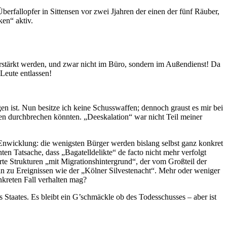
rfallopfer in Sittensen vor zwei Jjahren der einen der fünf Räuber,
ken“ aktiv.
verstärkt werden, und zwar nicht im Büro, sondern im Außendienst! Da
 Leute entlassen!
n ist. Nun besitze ich keine Schusswaffen; dennoch graust es mir bei
ten durchbrechen könnten. „Deeskalation“ war nicht Teil meiner
nwicklung: die wenigsten Bürger werden bislang selbst ganz konkret
ten Tatsache, dass „Bagatelldelikte“ de facto nicht mehr verfolgt
erte Strukturen „mit Migrationshintergrund“, der vom Großteil der
in zu Ereignissen wie der „Kölner Silvestenacht“. Mehr oder weniger
nkreten Fall verhalten mag?
 Staates. Es bleibt ein G’schmäckle ob des Todesschusses – aber ist