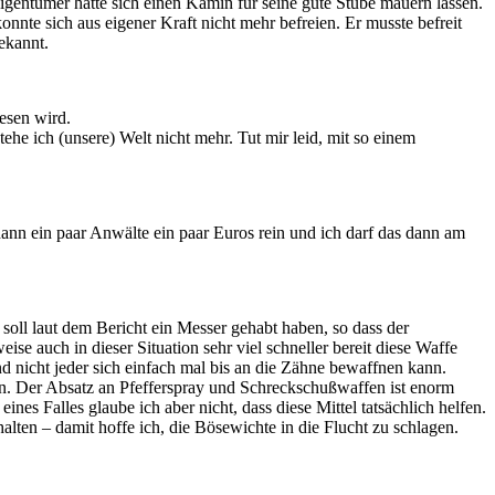
eigentümer hatte sich einen Kamin für seine gute Stube mauern lassen.
onnte sich aus eigener Kraft nicht mehr befreien. Er musste befreit
ekannt.
esen wird.
ehe ich (unsere) Welt nicht mehr. Tut mir leid, mit so einem
ann ein paar Anwälte ein paar Euros rein und ich darf das dann am
 soll laut dem Bericht ein Messer gehabt haben, so dass der
ise auch in dieser Situation sehr viel schneller bereit diese Waffe
d nicht jeder sich einfach mal bis an die Zähne bewaffnen kann.
den. Der Absatz an Pfefferspray und Schreckschußwaffen ist enorm
ines Falles glaube ich aber nicht, dass diese Mittel tatsächlich helfen.
alten – damit hoffe ich, die Bösewichte in die Flucht zu schlagen.