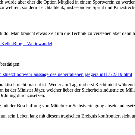
. Ich würde aber eher die Option Mitglied in einem Sportverein zu werde
zu wehren, sondern Leichtathletik, insbesondere Sprint und Kurzstreck
ikido. Man braucht etwas Zeit um die Technik zu verstehen aber dann
 Kelle-Blog – Wertewandel
bestätigen:
n-stuetzt-notwehr-aussage-des-ueberfallenen-jaegers-id11772319.html
praktisch nicht präsent ist. Weder am Tag, und erst Recht nicht währen
n ist der Minister Jäger, welcher lieber der Sicherheitsindustrie zu Milli
 Ordnung durchzusetzen.
g mit der Beschaffung von Mitteln zur Selbstverteigung auseinandersetz
 nun sein Leben lang mit diesem tragischen Ereignis konfrontiert sieht