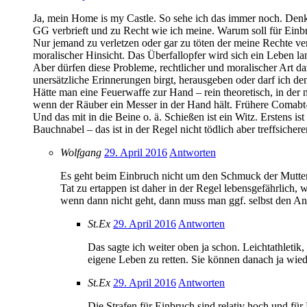
Ja, mein Home is my Castle. So sehe ich das immer noch. Denk
GG verbrieft und zu Recht wie ich meine. Warum soll für Einbr
Nur jemand zu verletzen oder gar zu töten der meine Rechte verl
moralischer Hinsicht. Das Überfallopfer wird sich ein Leben la
Aber dürfen diese Probleme, rechtlicher und moralischer Art da
unersätzliche Erinnerungen birgt, herausgeben oder darf ich 
Hätte man eine Feuerwaffe zur Hand – rein theoretisch, in der
wenn der Räuber ein Messer in der Hand hält. Frühere Comabt-T
Und das mit in die Beine o. ä. Schießen ist ein Witz. Erstens i
Bauchnabel – das ist in der Regel nicht tödlich aber treffsicher
Wolfgang
29. April 2016
Antworten
Es geht beim Einbruch nicht um den Schmuck der Mutter. 
Tat zu ertappen ist daher in der Regel lebensgefährlich,
wenn dann nicht geht, dann muss man ggf. selbst den Angr
St.Ex
29. April 2016
Antworten
Das sagte ich weiter oben ja schon. Leichtathleti
eigene Leben zu retten. Sie können danach ja wie
St.Ex
29. April 2016
Antworten
Die Strafen für Einbruch sind relativ hoch und f