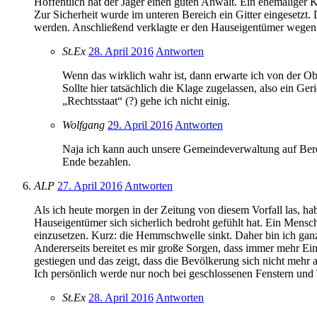
Hoffentlich hat der Jäger einen guten Anwalt. Ein ehemaliger K
Zur Sicherheit wurde im unteren Bereich ein Gitter eingesetzt. 
werden. Anschließend verklagte er den Hauseigentümer wegen F
St.Ex
28. April 2016
Antworten
Wenn das wirklich wahr ist, dann erwarte ich von der Ob
Sollte hier tatsächlich die Klage zugelassen, also ein Ge
„Rechtsstaat“ (?) gehe ich nicht einig.
Wolfgang
29. April 2016
Antworten
Naja ich kann auch unsere Gemeindeverwaltung auf Bereit
Ende bezahlen.
ALP
27. April 2016
Antworten
Als ich heute morgen in der Zeitung von diesem Vorfall las, hab
Hauseigentümer sich sicherlich bedroht gefühlt hat. Ein Mensch, 
einzusetzen. Kurz: die Hemmschwelle sinkt. Daher bin ich ganz
Andererseits bereitet es mir große Sorgen, dass immer mehr Ei
gestiegen und das zeigt, dass die Bevölkerung sich nicht mehr au
Ich persönlich werde nur noch bei geschlossenen Fenstern und T
St.Ex
28. April 2016
Antworten