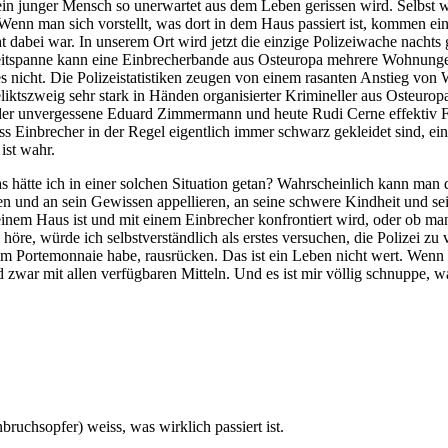
 ein junger Mensch so unerwartet aus dem Leben gerissen wird. Selbst 
t. Wenn man sich vorstellt, was dort in dem Haus passiert ist, kommen ei
cht dabei war. In unserem Ort wird jetzt die einzige Polizeiwache nachts
Zeitspanne kann eine Einbrecherbande aus Osteuropa mehrere Wohnung
es nicht. Die Polizeistatistiken zeugen von einem rasanten Anstieg v
liktszweig sehr stark in Händen organisierter Krimineller aus Osteuropa
r unvergessene Eduard Zimmermann und heute Rudi Cerne effektiv Fah
ss Einbrecher in der Regel eigentlich immer schwarz gekleidet sind, e
ist wahr.
hätte ich in einer solchen Situation getan? Wahrscheinlich kann man d
den und an sein Gewissen appellieren, an seine schwere Kindheit und s
n einem Haus ist und mit einem Einbrecher konfrontiert wird, oder ob 
öre, würde ich selbstverständlich als erstes versuchen, die Polizei z
 im Portemonnaie habe, rausrücken. Das ist ein Leben nicht wert. Wen
und zwar mit allen verfügbaren Mitteln. Und es ist mir völlig schnuppe, w
ruchsopfer) weiss, was wirklich passiert ist.