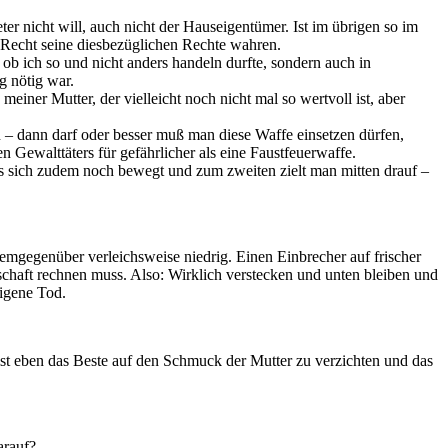
 nicht will, auch nicht der Hauseigentümer. Ist im übrigen so im
u Recht seine diesbezüglichen Rechte wahren.
 ob ich so und nicht anders handeln durfte, sondern auch in
g nötig war.
iner Mutter, der vielleicht noch nicht mal so wertvoll ist, aber
n – dann darf oder besser muß man diese Waffe einsetzen dürfen,
Gewalttäters für gefährlicher als eine Faustfeuerwaffe.
nn es sich zudem noch bewegt und zum zweiten zielt man mitten drauf –
emgegenüber verleichsweise niedrig. Einen Einbrecher auf frischer
tschaft rechnen muss. Also: Wirklich verstecken und unten bleiben und
eigene Tod.
 ist eben das Beste auf den Schmuck der Mutter zu verzichten und das
arauf?