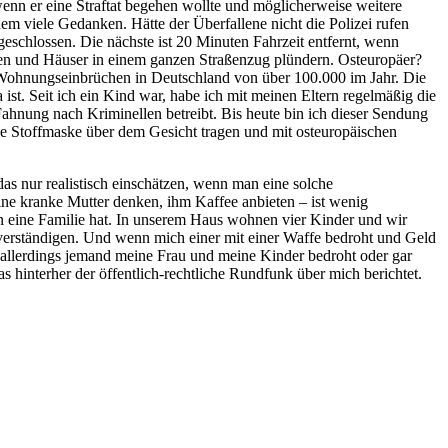
wenn er eine Straftat begehen wollte und möglicherweise weitere
nem viele Gedanken. Hätte der Überfallene nicht die Polizei rufen
 geschlossen. Die nächste ist 20 Minuten Fahrzeit entfernt, wenn
en und Häuser in einem ganzen Straßenzug plündern. Osteuropäer?
on Wohnungseinbrüchen in Deutschland von über 100.000 im Jahr. Die
 ist. Seit ich ein Kind war, habe ich mit meinen Eltern regelmäßig die
nung nach Kriminellen betreibt. Bis heute bin ich dieser Sendung
ine Stoffmaske über dem Gesicht tragen und mit osteuropäischen
as nur realistisch einschätzen, wenn man eine solche
eine kranke Mutter denken, ihm Kaffee anbieten – ist wenig
man eine Familie hat. In unserem Haus wohnen vier Kinder und wir
u verständigen. Und wenn mich einer mit einer Waffe bedroht und Geld
n allerdings jemand meine Frau und meine Kinder bedroht oder gar
as hinterher der öffentlich-rechtliche Rundfunk über mich berichtet.