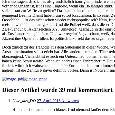
Ich muss sagen, dass ich es als grundsätzlich traurig empfinde, wenn
vorher begangen ist, ist es eine Tragödie, wenn ein 18-Jähriger stirb
sollen, statt zur Waffe zu greifen? Das kann keiner beurteilen, der ni
genügend Beamte Dienst haben, um sofort loszufahren. In so einer 
Oooohhhh… ist das nicht schon wieder rechtspopulistisch? Nein, ist 
meisten werden nicht aufgeklärt. Und die Polizei weiß, dass dieser De
ZDF-Sendung „Aktenzeichen XY…ungelöst“ geschaut, in der einst de
als Zuschauer treu geblieben. Und wer regelmäßig zuschaut, weiß, da
Akzent ihre Opfer anbrüllen. Ist politisch inkorrekt das zu sagen, aber 
Doch zurück zu der Tragödie aus dem Sauerland in dieser Woche. Was 
Ausnahmesituation selbst erlebt hat. Alles andere – mit dem Täter re
überzeugend. Vielleicht ist es auch ein Unterschied, ob man allein i
haben keine Schusswaffe. Wenn ich nachts einen Einbrecher im Haus h
fordert, würde ich wahrscheinlich die 20 Euro, die ich normal immer
angreift, ist die Zeit für Palaver definitiv vorbei. Dann ist Notwehr 
Dieser Artikel wurde 39 mal kommentiert
Uwe_aus_DO
27. April 2016
Antworten
Hinterher ist man immer schlauer. Und niemand (außer dem Einb