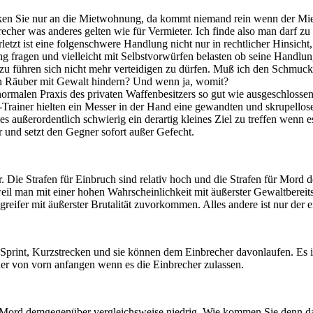
en Sie nur an die Mietwohnung, da kommt niemand rein wenn der Mieter
echer was anderes gelten wie für Vermieter. Ich finde also man darf z
etzt ist eine folgenschwere Handlung nicht nur in rechtlicher Hinsicht,
ng fragen und vielleicht mit Selbstvorwürfen belasten ob seine Handlun
zu führen sich nicht mehr verteidigen zu dürfen. Muß ich den Schmuck me
den Räuber mit Gewalt hindern? Und wenn ja, womit?
 normalen Praxis des privaten Waffenbesitzers so gut wie ausgeschlosse
rainer hielten ein Messer in der Hand eine gewandten und skrupellosen 
st es außerordentlich schwierig ein derartig kleines Ziel zu treffen we
er und setzt den Gegner sofort außer Gefecht.
Die Strafen für Einbruch sind relativ hoch und die Strafen für Mord d
 weil man mit einer hohen Wahrscheinlichkeit mit äußerster Gewaltberei
eifer mit äußerster Brutalität zuvorkommen. Alles andere ist nur der 
k, Sprint, Kurzstrecken und sie können dem Einbrecher davonlaufen. Es
der von vorn anfangen wenn es die Einbrecher zulassen.
ür Mord demgegenüber vergleichsweise niedrig. Wie kommen Sie denn d