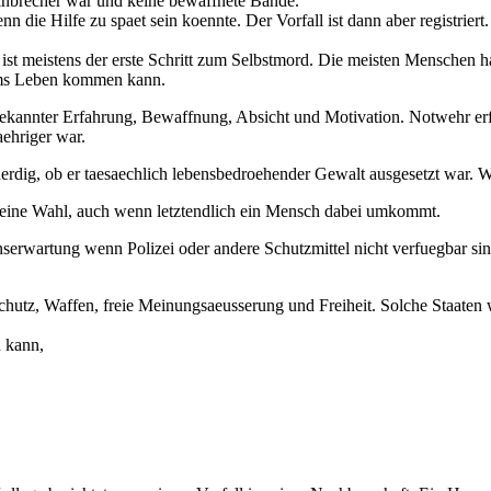
inbrecher war und keine bewaffnete Bande.
enn die Hilfe zu spaet sein koennte. Der Vorfall ist dann aber registr
 ist meistens der erste Schritt zum Selbstmord. Die meisten Menschen 
 ums Leben kommen kann.
unbekannter Erfahrung, Bewaffnung, Absicht und Motivation. Notwehr er
aehriger war.
gwuerdig, ob er taesaechlich lebensbedroehender Gewalt ausgesetzt war
um eine Wahl, auch wenn letztendlich ein Mensch dabei umkommt.
serwartung wenn Polizei oder andere Schutzmittel nicht verfuegbar si
schutz, Waffen, freie Meinungsaeusserung und Freiheit. Solche Staaten 
n kann,