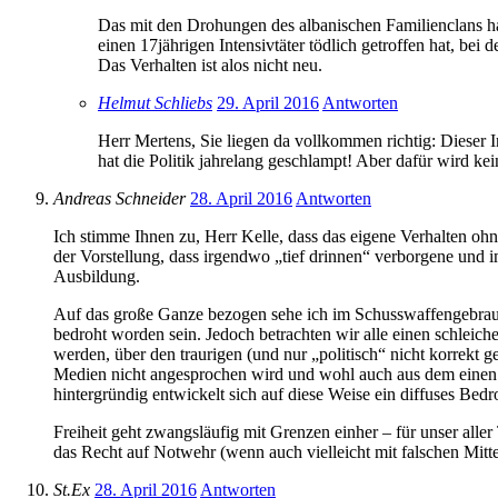
Das mit den Drohungen des albanischen Familienclans hat
einen 17jährigen Intensivtäter tödlich getroffen hat, be
Das Verhalten ist alos nicht neu.
Helmut Schliebs
29. April 2016
Antworten
Herr Mertens, Sie liegen da vollkommen richtig: Dieser 
hat die Politik jahrelang geschlampt! Aber dafür wird ke
Andreas Schneider
28. April 2016
Antworten
Ich stimme Ihnen zu, Herr Kelle, dass das eigene Verhalten oh
der Vorstellung, dass irgendwo „tief drinnen“ verborgene und 
Ausbildung.
Auf das große Ganze bezogen sehe ich im Schusswaffengebrauc
bedroht worden sein. Jedoch betrachten wir alle einen schleiche
werden, über den traurigen (und nur „politisch“ nicht korrekt g
Medien nicht angesprochen wird und wohl auch aus dem einen od
hintergründig entwickelt sich auf diese Weise ein diffuses Bed
Freiheit geht zwangsläufig mit Grenzen einher – für unser alle
das Recht auf Notwehr (wenn auch vielleicht mit falschen Mittel
St.Ex
28. April 2016
Antworten