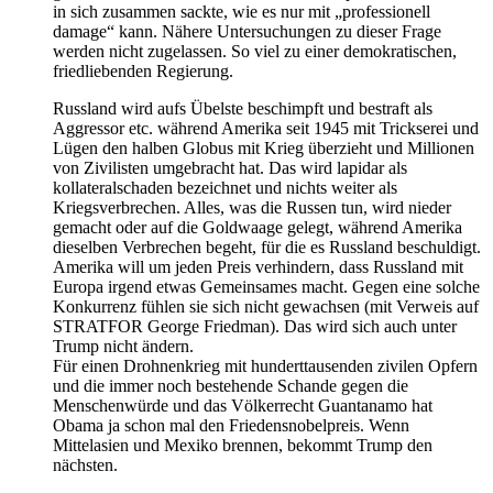
in sich zusammen sackte, wie es nur mit „professionell
damage“ kann. Nähere Untersuchungen zu dieser Frage
werden nicht zugelassen. So viel zu einer demokratischen,
friedliebenden Regierung.
Russland wird aufs Übelste beschimpft und bestraft als
Aggressor etc. während Amerika seit 1945 mit Trickserei und
Lügen den halben Globus mit Krieg überzieht und Millionen
von Zivilisten umgebracht hat. Das wird lapidar als
kollateralschaden bezeichnet und nichts weiter als
Kriegsverbrechen. Alles, was die Russen tun, wird nieder
gemacht oder auf die Goldwaage gelegt, während Amerika
dieselben Verbrechen begeht, für die es Russland beschuldigt.
Amerika will um jeden Preis verhindern, dass Russland mit
Europa irgend etwas Gemeinsames macht. Gegen eine solche
Konkurrenz fühlen sie sich nicht gewachsen (mit Verweis auf
STRATFOR George Friedman). Das wird sich auch unter
Trump nicht ändern.
Für einen Drohnenkrieg mit hunderttausenden zivilen Opfern
und die immer noch bestehende Schande gegen die
Menschenwürde und das Völkerrecht Guantanamo hat
Obama ja schon mal den Friedensnobelpreis. Wenn
Mittelasien und Mexiko brennen, bekommt Trump den
nächsten.