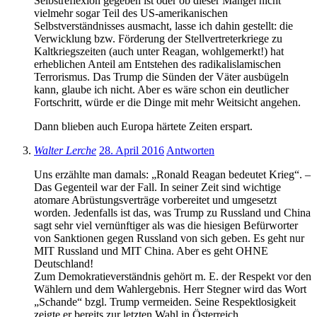
Selbstreflexion gegeben ist oder ob dieser Mangel nicht
vielmehr sogar Teil des US-amerikanischen
Selbstverständnisses ausmacht, lasse ich dahin gestellt: die
Verwicklung bzw. Förderung der Stellvertreterkriege zu
Kaltkriegszeiten (auch unter Reagan, wohlgemerkt!) hat
erheblichen Anteil am Entstehen des radikalislamischen
Terrorismus. Das Trump die Sünden der Väter ausbügeln
kann, glaube ich nicht. Aber es wäre schon ein deutlicher
Fortschritt, würde er die Dinge mit mehr Weitsicht angehen.
Dann blieben auch Europa härtete Zeiten erspart.
Walter Lerche
28. April 2016
Antworten
Uns erzählte man damals: „Ronald Reagan bedeutet Krieg“. –
Das Gegenteil war der Fall. In seiner Zeit sind wichtige
atomare Abrüstungsverträge vorbereitet und umgesetzt
worden. Jedenfalls ist das, was Trump zu Russland und China
sagt sehr viel vernünftiger als was die hiesigen Befürworter
von Sanktionen gegen Russland von sich geben. Es geht nur
MIT Russland und MIT China. Aber es geht OHNE
Deutschland!
Zum Demokratieverständnis gehört m. E. der Respekt vor den
Wählern und dem Wahlergebnis. Herr Stegner wird das Wort
„Schande“ bzgl. Trump vermeiden. Seine Respektlosigkeit
zeigte er bereits zur letzten Wahl in Österreich.