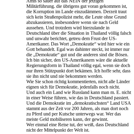
Amis so sauer auf das NEIN der jetzigen
Militärführung. die übrigens gut voran gekommen ist,
die Korruption im Lande einzudämmen. Derzeit traut
sich kein Straßenpolizist mehr, die Leute ohne Grund
abzukassieren, insbesondere wenn sie nach Geld
aussehen. Und trotzdem wird hierzulande in
Deutschland über die Situation in Thailand völlig falsch
und unwahr berichtet, getreu dem Frust der US-
Amerikaner. Das Wort „Demokratie“ wird hier wie ein
Gott behandelt. Egal was dahinter steckt, ist immer nur
die „Demokratie“ gut und die anderen sind die Bösen.
Ich bin sicher, den US-Amerikanern wäre die aktuelle
Regierungsform in Thailand völlig egal, wenn sie doch
nur ihren Stützpunkt dort bekämen. Ich hoffe sehr, dass
sie ihn nicht und nie bekommen werden.
Wie Sie schon richtig kommentierten, nicht alle Länder
eignen sich für Demokratie, jedenfalls noch nicht.
Und auch ein Land wie Russland kann man m. E. nicht
in einer Weise führen, wie das in Deutschland passiert.
Und die Demokratie im „demokratischsten“ Land USA
stammt aus der Zeit vor 200 Jahren, als man dort noch
zu Pferd und per Kutsche unterwegs war. Wer das
meiste Geld mobiliseren kann, der gewinnt.
Wer einmal eine Reise tut, der weiß, dass Deutschland
nicht der Mittelpunkt der Welt ist.