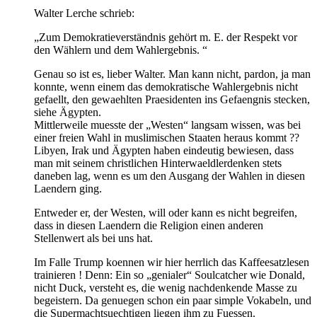
Walter Lerche schrieb:
„Zum Demokratieverständnis gehört m. E. der Respekt vor
den Wählern und dem Wahlergebnis. “
Genau so ist es, lieber Walter. Man kann nicht, pardon, ja man
konnte, wenn einem das demokratische Wahlergebnis nicht
gefaellt, den gewaehlten Praesidenten ins Gefaengnis stecken,
siehe Ägypten.
Mittlerweile muesste der „Westen“ langsam wissen, was bei
einer freien Wahl in muslimischen Staaten heraus kommt ??
Libyen, Irak und Ägypten haben eindeutig bewiesen, dass
man mit seinem christlichen Hinterwaeldlerdenken stets
daneben lag, wenn es um den Ausgang der Wahlen in diesen
Laendern ging.
Entweder er, der Westen, will oder kann es nicht begreifen,
dass in diesen Laendern die Religion einen anderen
Stellenwert als bei uns hat.
Im Falle Trump koennen wir hier herrlich das Kaffeesatzlesen
trainieren ! Denn: Ein so „genialer“ Soulcatcher wie Donald,
nicht Duck, versteht es, die wenig nachdenkende Masse zu
begeistern. Da genuegen schon ein paar simple Vokabeln, und
die Supermachtsuechtigen liegen ihm zu Fuessen.