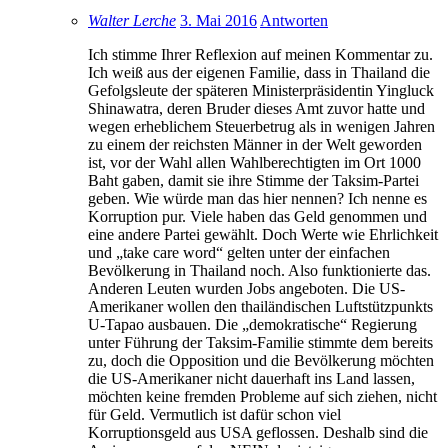
Walter Lerche
3. Mai 2016
Antworten
Ich stimme Ihrer Reflexion auf meinen Kommentar zu.
Ich weiß aus der eigenen Familie, dass in Thailand die
Gefolgsleute der späteren Ministerpräsidentin Yingluck
Shinawatra, deren Bruder dieses Amt zuvor hatte und
wegen erheblichem Steuerbetrug als in wenigen Jahren
zu einem der reichsten Männer in der Welt geworden
ist, vor der Wahl allen Wahlberechtigten im Ort 1000
Baht gaben, damit sie ihre Stimme der Taksim-Partei
geben. Wie würde man das hier nennen? Ich nenne es
Korruption pur. Viele haben das Geld genommen und
eine andere Partei gewählt. Doch Werte wie Ehrlichkeit
und „take care word“ gelten unter der einfachen
Bevölkerung in Thailand noch. Also funktionierte das.
Anderen Leuten wurden Jobs angeboten. Die US-
Amerikaner wollen den thailändischen Luftstützpunkts
U-Tapao ausbauen. Die „demokratische“ Regierung
unter Führung der Taksim-Familie stimmte dem bereits
zu, doch die Opposition und die Bevölkerung möchten
die US-Amerikaner nicht dauerhaft ins Land lassen,
möchten keine fremden Probleme auf sich ziehen, nicht
für Geld. Vermutlich ist dafür schon viel
Korruptionsgeld aus USA geflossen. Deshalb sind die