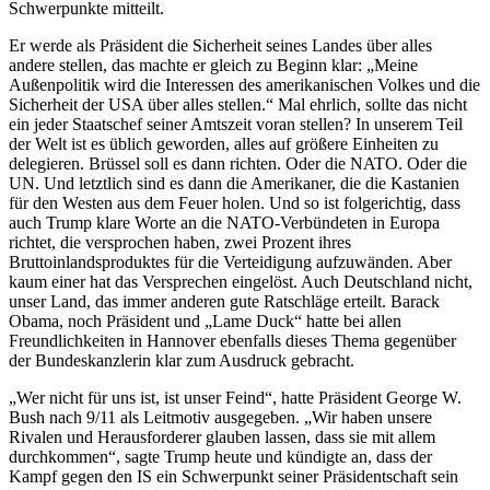
Schwerpunkte mitteilt.
Er werde als Präsident die Sicherheit seines Landes über alles
andere stellen, das machte er gleich zu Beginn klar: „Meine
Außenpolitik wird die Interessen des amerikanischen Volkes und die
Sicherheit der USA über alles stellen.“ Mal ehrlich, sollte das nicht
ein jeder Staatschef seiner Amtszeit voran stellen? In unserem Teil
der Welt ist es üblich geworden, alles auf größere Einheiten zu
delegieren. Brüssel soll es dann richten. Oder die NATO. Oder die
UN. Und letztlich sind es dann die Amerikaner, die die Kastanien
für den Westen aus dem Feuer holen. Und so ist folgerichtig, dass
auch Trump klare Worte an die NATO-Verbündeten in Europa
richtet, die versprochen haben, zwei Prozent ihres
Bruttoinlandsproduktes für die Verteidigung aufzuwänden. Aber
kaum einer hat das Versprechen eingelöst. Auch Deutschland nicht,
unser Land, das immer anderen gute Ratschläge erteilt. Barack
Obama, noch Präsident und „Lame Duck“ hatte bei allen
Freundlichkeiten in Hannover ebenfalls dieses Thema gegenüber
der Bundeskanzlerin klar zum Ausdruck gebracht.
„Wer nicht für uns ist, ist unser Feind“, hatte Präsident George W.
Bush nach 9/11 als Leitmotiv ausgegeben. „Wir haben unsere
Rivalen und Herausforderer glauben lassen, dass sie mit allem
durchkommen“, sagte Trump heute und kündigte an, dass der
Kampf gegen den IS ein Schwerpunkt seiner Präsidentschaft sein