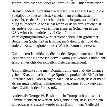
Jahren Ihres Mannes, oder an ihrer Zeit als Außenministerin?
Bernie Sanders? Von ihm erwarte ich, dass er viel Geld in die
Sozialpolitik fliessen lässt, vielleicht am ernsthaftesten
versucht, es den Superreichen nicht mehr ganz so einfach und
billig zu machen. Aber selbst wenn er darin erfolgreicher ist
als andere vor ihm, was ich den ärmeren Schichten in den
USA wünschen würde – viel Geld für den
Verteidigungshaushalt wird er nicht haben. Ein (größerer)
Beitrag zur Sicherheit in Europa, im Nahen Osten und den
anderen Krisenregionen dieser Welt ist kaum zu erwarten.
Die anderen Kandidaten, die bei den Republikanern noch im
Rennen sind? Nehme ich derzeit kaum zur Kenntnis und nicht
ernst (angesichts der aktuellen Delegiertenzahlen).
Also vielleicht sollte man Donald trump ernsthaft die Chance
geben. Klar, er macht heftige Sprüche, punktet als Elefant im
Porzellanladen. Aber Reagan hat auch bewiesen, dass er mehr
als ein mittelmäßiger Schauspieler war, seine Politik gab dem
alten Ostblock den Todesstoß.
Anders als George W. Bush braucht Trump sich und seiner
Familie nichts zu beweisen. Ich glaube nicht, dass Trump ein
schlechterer Präsident würde als es Bush jr. war. Vielleicht