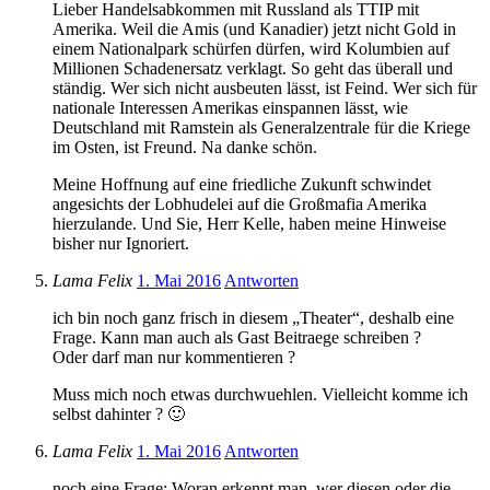
Lieber Handelsabkommen mit Russland als TTIP mit
Amerika. Weil die Amis (und Kanadier) jetzt nicht Gold in
einem Nationalpark schürfen dürfen, wird Kolumbien auf
Millionen Schadenersatz verklagt. So geht das überall und
ständig. Wer sich nicht ausbeuten lässt, ist Feind. Wer sich für
nationale Interessen Amerikas einspannen lässt, wie
Deutschland mit Ramstein als Generalzentrale für die Kriege
im Osten, ist Freund. Na danke schön.
Meine Hoffnung auf eine friedliche Zukunft schwindet
angesichts der Lobhudelei auf die Großmafia Amerika
hierzulande. Und Sie, Herr Kelle, haben meine Hinweise
bisher nur Ignoriert.
Lama Felix
1. Mai 2016
Antworten
ich bin noch ganz frisch in diesem „Theater“, deshalb eine
Frage. Kann man auch als Gast Beitraege schreiben ?
Oder darf man nur kommentieren ?
Muss mich noch etwas durchwuehlen. Vielleicht komme ich
selbst dahinter ? 🙂
Lama Felix
1. Mai 2016
Antworten
noch eine Frage: Woran erkennt man, wer diesen oder die