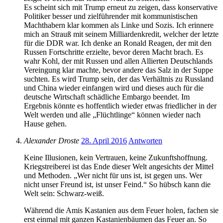
Es scheint sich mit Trump erneut zu zeigen, dass konservative
Politiker besser und zielführender mit kommunistischen
Machthabern klar kommen als Linke und Sozis. Ich erinnere
mich an Strauß mit seinem Milliardenkredit, welcher der letzte
für die DDR war. Ich denke an Ronald Reagen, der mit den
Russen Fortschritte erzielte, bevor deren Macht brach. Es
wahr Kohl, der mit Russen und allen Allierten Deutschlands
Vereingung klar machte, bevor andere das Salz in der Suppe
suchten. Es wird Trump sein, der das Verhältnis zu Russland
und China wieder einfangen wird und dieses auch für die
deutsche Wirtschaft schädliche Embargo beendet. Im
Ergebnis könnte es hoffentlich wieder etwas friedlicher in der
Welt werden und alle „Flüchtlinge“ können wieder nach
Hause gehen.
Alexander Droste
28. April 2016
Antworten
Keine Illusionen, kein Vertrauen, keine Zukunftshoffnung.
Kriegstreiberei ist das Ende dieser Welt angesichts der Mittel
und Methoden. „Wer nicht für uns ist, ist gegen uns. Wer
nicht unser Freund ist, ist unser Feind.“ So hübsch kann die
Welt sein: Schwarz-weiß.
Während die Amis Kastanien aus dem Feuer holen, fachen sie
erst einmal mit ganzen Kastanienbäumen das Feuer an. So