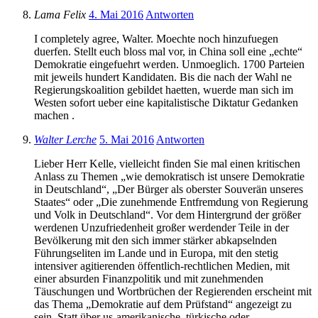
Lama Felix
4. Mai 2016
Antworten
I completely agree, Walter. Moechte noch hinzufuegen
duerfen. Stellt euch bloss mal vor, in China soll eine „echte“
Demokratie eingefuehrt werden. Unmoeglich. 1700 Parteien
mit jeweils hundert Kandidaten. Bis die nach der Wahl ne
Regierungskoalition gebildet haetten, wuerde man sich im
Westen sofort ueber eine kapitalistische Diktatur Gedanken
machen .
Walter Lerche
5. Mai 2016
Antworten
Lieber Herr Kelle, vielleicht finden Sie mal einen kritischen
Anlass zu Themen „wie demokratisch ist unsere Demokratie
in Deutschland“, „Der Bürger als oberster Souverän unseres
Staates“ oder „Die zunehmende Entfremdung von Regierung
und Volk in Deutschland“. Vor dem Hintergrund der größer
werdenen Unzufriedenheit großer werdender Teile in der
Bevölkerung mit den sich immer stärker abkapselnden
Führungseliten im Lande und in Europa, mit den stetig
intensiver agitierenden öffentlich-rechtlichen Medien, mit
einer absurden Finanzpolitik und mit zunehmenden
Täuschungen und Wortbrüchen der Regierenden erscheint mit
das Thema „Demokratie auf dem Prüfstand“ angezeigt zu
sein. Statt über us-amerikanische, türkische oder