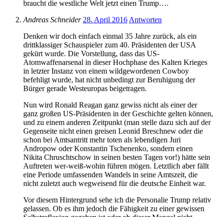
braucht die westliche Welt jetzt einen Trump….
Andreas Schneider
28. April 2016
Antworten
Denken wir doch einfach einmal 35 Jahre zurück, als ein
drittklassiger Schauspieler zum 40. Präsidenten der USA
gekürt wurde. Die Vorstellung, dass das US-
Atomwaffenarsenal in dieser Hochphase des Kalten Krieges
in letzter Instanz von einem wildgewordenen Cowboy
befehligt wurde, hat nicht unbedingt zur Beruhigung der
Bürger gerade Westeuropas beigetragen.
Nun wird Ronald Reagan ganz gewiss nicht als einer der
ganz großen US-Präsidenten in der Geschichte gelten können,
und zu einem anderen Zeitpunkt (man stelle dazu sich auf der
Gegenseite nicht einen greisen Leonid Breschnew oder die
schon bei Amtsantritt mehr toten als lebendigen Juri
Andropow oder Konstantin Tschenenko, sondern einen
Nikita Chruschtschow in seinen besten Tagen vor!) hätte sein
Auftreten wer-weiß-wohin führen mögen. Letztlich aber fällt
eine Periode umfassenden Wandels in seine Amtszeit, die
nicht zuletzt auch wegweisend für die deutsche Einheit war.
Vor diesem Hintergrund sehe ich die Personalie Trump relativ
gelassen. Ob es ihm jedoch die Fähigkeit zu einer gewissen