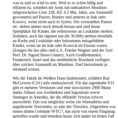
war es und so wird es sein. Weil es so schön billig und
effizient ist, schießen die Amis mit radioaktiver Munition
(abgereichertes Uran 238, HZ 4,3 Mia. Jahre, aus Atommüll
gewonnen) auf Panzer, Bunker und anderes in Irak oder
Kosovo, wenn nicht auch in Syrien. Die verstrahlten Panzer
etc. stehen immer noch überall herum und sind heute
Spielplätze für Kinder, die reihenweise an Leukämie sterben.
Soldaten, auch die eigenen (an die 30.000) sterben ebenfalls
an Krebs und Leukämie oder bekommen missgebildete
Kinder, wenn sie im Irak oder Kosoval im Einsatz waren.
(Zeugen für das alles sind u.A. Frieder Wagner und der Arzt
Prof. Dr. Sigurd Horst Günter). Auch Großbritannien,
Frankreich, Israel und das unrühmliche Russland verfügen
über solchen Atommüll als Munition. Darf hierzulande ja
niemand wissen.
Wie die Taktik im Weißen Haus funktioniert, schildert Ray
McGovern (CIA) sehr eindrucksvoll. Für das sagenhafte 9/11
gibt es mehrere Versionen und eine inzwischen 2000 Mann
starke Allianz von Architekten und Ingenieure sowie
Strategen in Amerika, die die offizielle Version schwer
anzweifeln. Das war möglicher weise ein Warmabriss und
angeheuerte Terroristen, so eine der Theorien. Abgesehen von
einem dritten Gebäude WTC7, das nicht von einem Flugzeug
getroffen wurde und trotzdem kurze Zeit später im freien Fall