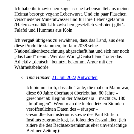
Ich habe ihr inzwischen zugelassene Lebensmittel aus meiner
Heimat besorgt: vegane Leberwurst. Und ein paar Flaschen
verschiedener Mineralwässer und für ihre Lebensgefährtin
(Heterosexualität ist inzwischen gesetzlich verboten) gibt’s
Falafel und Hummus aus Köln.
Ich vergaß übrigens zu erwähnen, dass das Land, aus dem
diese Produkte stammen, im Jahr 2038 seine
Nationalitätenbezeichnung abgeschafft hat und sich nur noch
„das Land“ nennt. Wer das Wort „Deutschland“ oder das
Adjektiv „deutsch“ benutzt, bekommt Ärger mit der
Wahrheitsbehörde.
Tina Hansen
21. Juli 2022
Antworten
Ich bin nur froh, dass die Tante, die mal ein Mann war,
diese 60 Jahre überhaupt überlebt hat. 60 Jahre –
gerechnet ab Beginn der Maskenära – macht ca. 180
„Impfungen“. Wenn man die in den letzten Stunden
veröffentlichten Daten des – räusper –
Gesundheitsministeriums sowie des Paul Ehrlich-
Instituts zugrunde legt, ist folgendes festzuhalten (ich
zitiere die des Rechtsextremismus eher unverdächtige
Berliner Zeitung):