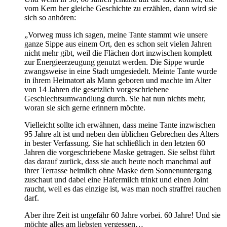
vom Kern her gleiche Geschichte zu erzählen, dann wird sie
sich so anhören:
„Vorweg muss ich sagen, meine Tante stammt wie unsere
ganze Sippe aus einem Ort, den es schon seit vielen Jahren
nicht mehr gibt, weil die Flächen dort inzwischen komplett
zur Energieerzeugung genutzt werden. Die Sippe wurde
zwangsweise in eine Stadt umgesiedelt. Meinte Tante wurde
in ihrem Heimatort als Mann geboren und machte im Alter
von 14 Jahren die gesetzlich vorgeschriebene
Geschlechtsumwandlung durch. Sie hat nun nichts mehr,
woran sie sich gerne erinnern möchte.
Vielleicht sollte ich erwähnen, dass meine Tante inzwischen
95 Jahre alt ist und neben den üblichen Gebrechen des Alters
in bester Verfassung. Sie hat schließlich in den letzten 60
Jahren die vorgeschriebene Maske getragen. Sie selbst führt
das darauf zurück, dass sie auch heute noch manchmal auf
ihrer Terrasse heimlich ohne Maske dem Sonnenuntergang
zuschaut und dabei eine Hafermilch trinkt und einen Joint
raucht, weil es das einzige ist, was man noch straffrei rauchen
darf.
Aber ihre Zeit ist ungefähr 60 Jahre vorbei. 60 Jahre! Und sie
möchte alles am liebsten vergessen…