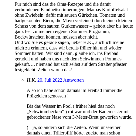
Für mich sind das die Oma-Rezepte und die damit
verbundenen Kindheitserinnerungen. Mamas Kartoffelsalat –
ohne Zwiebeln, dafür mit sauren Gürkchen, Tomaten und
hartgekochten Eiern, die Mayo verfeinert durch einen kleinen
Schuss von dem sauren Gurkenwasser – gehört aber bis heute
ganz fest zu meinem eigenen Sommer-Programm,
Bockwürstchen können, müssen aber nicht.
Und wo Sie es gerade sagen, lieber H.K., auch ich meine
mich zu erinnern, dass wir bereits früher hin und wieder
Sommer hatten. Wir sind dann, glaube ich, ins Freibad
geradelt und haben uns nach dem Schwimmen Pommes
gekauft…. niemand hat sich selbst auf dem Straßenpflaster
festgeklebt. Zeiten waren das!
H.K.
20. Juli 2022
Antworten
Also ich habe schon damals im Freibad immer die
Prügeleien genossen !
Bis das Wasser im Pool ( früher hieß das noch
„Schwimmbecken“ ) rot war und der Bademeister mit
gebrochener Nase vom 3-Meter-Brett geworfen wurde.
( Tja, so ändern sich die Zeiten. Wenn unsereiner
damals einen Trillerpfiff hörte, zuckte man schon