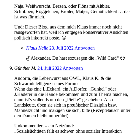
Naja, Weißwurscht, Brezen, oder Flöns mit Altbier,
Schribben, Röggelchen, Broiler, Matjes, Gemütlichkeit … das
ist was für mich.
Und: Dieser Blog, aus dem mich Klaus immer noch nicht
rausgeworfen hat, weil ich entgegen konservativer Ansichten
politisch inkorrekt poste. 😀
Klaus Kelle
23. Juli 2022
Antworten
@Alexander, Du hast sozusagen die „Wild Card“ 🙂
Günther M.
24. Juli 2022
Antworten
Andorra, die Leberwurst aus OWL, Klaus K. & die
Schwarmintelligenz seines Forums.
Wenn das eine L.Eckard, ein A.Dorfer, „Gunkel“ oder
J.Haderer in die Hände bekommen und zum Thema machen,
dann ist’s vollends um den „Piefke“ geschehen. Also
Landsleute, üben sie sich in preußischer Disziplin bzw.
Manneszucht und mäßigen sie sich, bitte (Rezeptetausch unter
den Damen bleibt unberührt).
Unkommentiert – ein Netzfund:
„Sozialsüchtigen fällt es schwer, ohne sozialer Interaktion