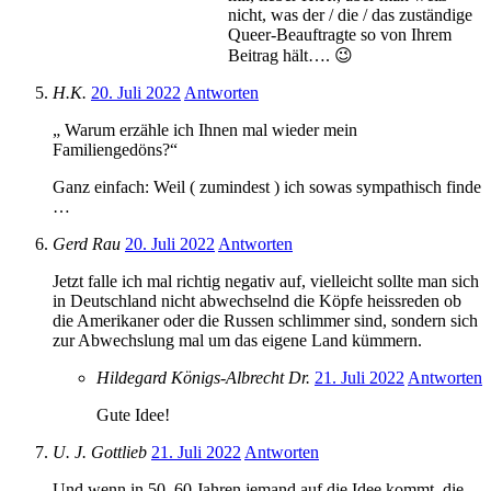
nicht, was der / die / das zuständige
Queer-Beauftragte so von Ihrem
Beitrag hält…. 😉
H.K.
20. Juli 2022
Antworten
„ Warum erzähle ich Ihnen mal wieder mein
Familiengedöns?“
Ganz einfach: Weil ( zumindest ) ich sowas sympathisch finde
…
Gerd Rau
20. Juli 2022
Antworten
Jetzt falle ich mal richtig negativ auf, vielleicht sollte man sich
in Deutschland nicht abwechselnd die Köpfe heissreden ob
die Amerikaner oder die Russen schlimmer sind, sondern sich
zur Abwechslung mal um das eigene Land kümmern.
Hildegard Königs-Albrecht Dr.
21. Juli 2022
Antworten
Gute Idee!
U. J. Gottlieb
21. Juli 2022
Antworten
Und wenn in 50, 60 Jahren jemand auf die Idee kommt, die