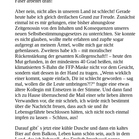
Faser arbeitet dran!
Aber nein, nicht alles in unserem Land ist schlecht! Gerade
heute habe ich gleich dreifachen Grund zur Freude. Zunächst
einmal ist es mir gelungen, eine bisher ahnungslose
Zeitgenossin von den Inhalten und Konsequenzen unseres
neuen Selbstbestimmungsgesetzes zu unterrichten. Sie konnte
es nicht glauben, wollte mehr erfahren und zupfte sogar
aufgeregt an meinem Ärmel, wollte mich gar nicht
gehenlassen. Zweitens habe ich – mit moralischer
Rückenstärkung der gesamten Kollegenschaft!! – heute den
Mut gefunden, in der mindestens 40 Grad heißen, nicht
klimatisierten S-Bahn die FFP-Maske nicht vor dem Gesicht,
sondern statt dessen in der Hand zu tragen. „Wenn wirklich
einer kommt, sagste einfach, Dir ist schlecht geworden – sag
mal, wollen die die Leute umbringen?!?“ fragte eine etwas
ältere Kollegin mit Entsetzen in der Stimme. Und dann fand
ich zu Hause überraschend die Mail einer sehr lieben älteren
Verwandten vor, die mir schrieb, ich würde mich bestimmt
über die Nachricht freuen, dass auch sie und ihr
Lebensgefährte beschlossen hätten, sich nicht noch einmal
impfen zu lassen – Schluss, aus!
Darauf gibt` s jetzt eine kühle Dusche und dann ein kaltes
Bier auf dem Balkon, Leben kann schön sein, auch in dem