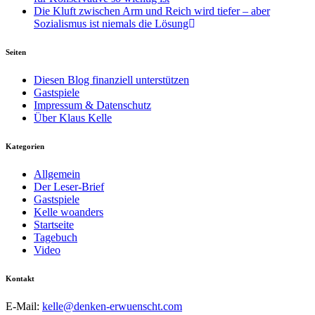
Die Kluft zwischen Arm und Reich wird tiefer – aber
Sozialismus ist niemals die Lösung
Seiten
Diesen Blog finanziell unterstützen
Gastspiele
Impressum & Datenschutz
Über Klaus Kelle
Kategorien
Allgemein
Der Leser-Brief
Gastspiele
Kelle woanders
Startseite
Tagebuch
Video
Kontakt
E-Mail:
kelle@denken-erwuenscht.com