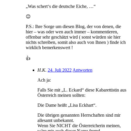
„Was schert‘s die deutsche Eiche, …“
😉
P.S.: Ihre Sorge um diesen Blog, der von denen, die
hier – was oder wen auch immer – kommentieren,
offenbar sehr geschätzt wird ( sonst würden sie hier
nichts schreiben, somit also auch von Ihnen ) finde ich
wirklich bemerkenswert !
👍
H.K.
24. Juli 2022
Antworten
Ach ja:
Falls Sie mit „L. Eckard“ diese Kabarettistin aus
Österreich meinen sollten:
Die Dame heißt „Lisa Eckhart“.
Die übrigen genannten Herrschaften sind mir
allesamt unbekannt.
Wenn Sie NICHT die Österreicherin meinen,
wäre mir auch dieser Name fremd.