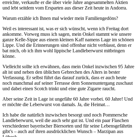
erreichte, verkaufte er die über viele Jahre angesammelten Aktien
und lebt seitdem vom Ersparten aus dieser Zeit heute in Andorra.
Warum erzähle ich Ihnen mal wieder mein Familiengedöns?
Weil es interessant ist, was er sich wünscht, wenn ich Freitag dort
ankomme. Vorweg muss ich sagen, mein Onkel stammt wie unsere
ganze Kelle-Sippe aus einem kleinen Kaff namens Lage im schönen
Lippe. Und die Erinnerungen sind offenbar nicht verblasst, denn er
bat mich, ob ich ihm wohl lippische Landleberwurst mitbringen
könne.
Vielleicht sollte ich erwähnen, dass mein Onkel inzwischen 95 Jahre
alt ist und neben den üblichen Gebrechen des Alters in bester
Verfassung. Er selbst führt das darauf zurück, dass er auch heute
noch manchmal auf seiner Terrasse dem Sonnenuntergang zuschaut
und dabei einen Scotch trinkt und eine gute Zigarre raucht.
Aber seine Zeit in Lage ist ungefähr 60 Jahre vorbei. 60 Jahre! Und
er möchte die Leberwurst von damals. Ja, die Heimat…
Ich habe die natürlich inzwischen besorgt und noch Pommersche
Landleberwurst, weil die auch sehr gut ist. Und ein paar Flaschen
verschiedener bayerischer Biersorten und für seine Lebensgefährtin
gibt’s – auch auf ihren ausdrücklichen Wunsch – Marzipan aus
Lübeck.