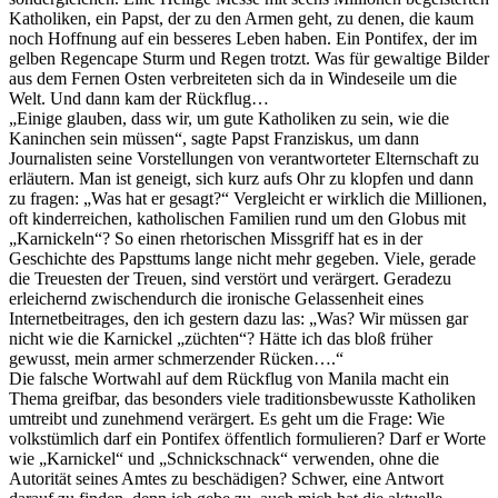
Katholiken, ein Papst, der zu den Armen geht, zu denen, die kaum
noch Hoffnung auf ein besseres Leben haben. Ein Pontifex, der im
gelben Regencape Sturm und Regen trotzt. Was für gewaltige Bilder
aus dem Fernen Osten verbreiteten sich da in Windeseile um die
Welt. Und dann kam der Rückflug…
„Einige glauben, dass wir, um gute Katholiken zu sein, wie die
Kaninchen sein müssen“, sagte Papst Franziskus, um dann
Journalisten seine Vorstellungen von verantworteter Elternschaft zu
erläutern. Man ist geneigt, sich kurz aufs Ohr zu klopfen und dann
zu fragen: „Was hat er gesagt?“ Vergleicht er wirklich die Millionen,
oft kinderreichen, katholischen Familien rund um den Globus mit
„Karnickeln“? So einen rhetorischen Missgriff hat es in der
Geschichte des Papsttums lange nicht mehr gegeben. Viele, gerade
die Treuesten der Treuen, sind verstört und verärgert. Geradezu
erleichernd zwischendurch die ironische Gelassenheit eines
Internetbeitrages, den ich gestern dazu las: „Was? Wir müssen gar
nicht wie die Karnickel „züchten“? Hätte ich das bloß früher
gewusst, mein armer schmerzender Rücken….“
Die falsche Wortwahl auf dem Rückflug von Manila macht ein
Thema greifbar, das besonders viele traditionsbewusste Katholiken
umtreibt und zunehmend verärgert. Es geht um die Frage: Wie
volkstümlich darf ein Pontifex öffentlich formulieren? Darf er Worte
wie „Karnickel“ und „Schnickschnack“ verwenden, ohne die
Autorität seines Amtes zu beschädigen? Schwer, eine Antwort