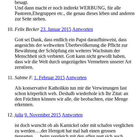
besagt.
Und dann macht er noch indirekt WERBUNG, für alle
Pastoren,Ehegruppen etc., die genau dieses leben und anderen
zur Seite stehen.
Felix Becker
23. Januar 2015
Antworten
Gott sei Dank, dass endlich ein Papst daraufhinweist, dass
angesichts der weltweiten Überbevölkerung die Pflicht zur
Bewährung der Schöpfung ein weiteres Wachstum der
Menschheit sich verbietet. Gott kann nicht gewollt haben,
dass wir die Welt durch ungezügeltes Vermehren unserer Art
zerstören.
Sabine F.
1. Februar 2015
Antworten
Als konservative Katholikin tun mir die Verwirrungen fast
schon körperlich weh. Deshalb wiederhole ich Ihr Zitat: an
den Früchten können wir alle, die beobachten, eine Menge
erkennen.
julia
9. November 2015
Antworten
ist doch wurscht ob als Karnickel oder mit schafen verglichen
zu werden….der Herrgott hat mal halt einen grossen
tiergarten…..beim vergleich mit den affen regt sich auch