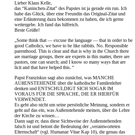
Lieber Klaus Kelle,
das “Kaninchen-Zitat” des Papstes ist ja gerade ein run. Ich
habe das Glück, über eine Freundin das Original-Zitat und
eine Erläuterung dazu bekommen zu haben, die ich gerne
weitergebe. Ich fand das hilfreich.
Beste Grüße!
„Some think that — excuse the language — that in order to be
good Catholics, we have to be like rabbits. No. Responsible
parenthood. This is clear and that is why in the Church there
are marriage groups, there are experts in this matter, there are
pastors, one can search; and I know so many ways that are
licit and that have helped this. “
Papst Franziskus sagt also zunächst, was MANCHE
AUßENSTEHENDE über die katholische Familenlehre
denken und ENTSCHULDIGT SICH SOGAR IM
VORAUS FÜR DIE SPRACHE, DIE ER HIERFÜR
VERWENDET.
Es geht also nicht um seine persönliche Meinung, sondern er
geht auf das ein, was Außenstehende meinen, über die Lehre
der Kirche zu wissen…
Dann sagt er, dass diese Sichtweise der Außenstehenden
falsch ist und betont die Bedeutung der „verantworteten
Elternschaft“ (vgl. Humanae Vitae Kap 10), die genau das