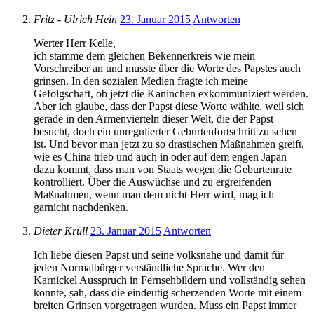
Fritz - Ulrich Hein
23. Januar 2015
Antworten
Werter Herr Kelle,
ich stamme dem gleichen Bekennerkreis wie mein
Vorschreiber an und musste über die Worte des Papstes auch
grinsen. In den sozialen Medien fragte ich meine
Gefolgschaft, ob jetzt die Kaninchen exkommuniziert werden.
Aber ich glaube, dass der Papst diese Worte wählte, weil sich
gerade in den Armenvierteln dieser Welt, die der Papst
besucht, doch ein unregulierter Geburtenfortschritt zu sehen
ist. Und bevor man jetzt zu so drastischen Maßnahmen greift,
wie es China trieb und auch in oder auf dem engen Japan
dazu kommt, dass man von Staats wegen die Geburtenrate
kontrolliert. Über die Auswüchse und zu ergreifenden
Maßnahmen, wenn man dem nicht Herr wird, mag ich
garnicht nachdenken.
Dieter Krüll
23. Januar 2015
Antworten
Ich liebe diesen Papst und seine volksnahe und damit für
jeden Normalbürger verständliche Sprache. Wer den
Karnickel Ausspruch in Fernsehbildern und vollständig sehen
konnte, sah, dass die eindeutig scherzenden Worte mit einem
breiten Grinsen vorgetragen wurden. Muss ein Papst immer