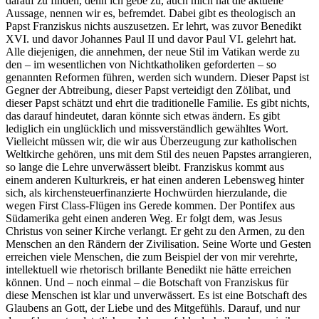
darauf zu finden, denn ich gebe zu, auch mich hat die aktuelle
Aussage, nennen wir es, befremdet. Dabei gibt es theologisch an
Papst Franziskus nichts auszusetzen. Er lehrt, was zuvor Benedikt
XVI. und davor Johannes Paul II und davor Paul VI. gelehrt hat.
Alle diejenigen, die annehmen, der neue Stil im Vatikan werde zu
den – im wesentlichen von Nichtkatholiken geforderten – so
genannten Reformen führen, werden sich wundern. Dieser Papst ist
Gegner der Abtreibung, dieser Papst verteidigt den Zölibat, und
dieser Papst schätzt und ehrt die traditionelle Familie. Es gibt nichts,
das darauf hindeutet, daran könnte sich etwas ändern. Es gibt
lediglich ein unglücklich und missverständlich gewähltes Wort.
Vielleicht müssen wir, die wir aus Überzeugung zur katholischen
Weltkirche gehören, uns mit dem Stil des neuen Papstes arrangieren,
so lange die Lehre unverwässert bleibt. Franziskus kommt aus
einem anderen Kulturkreis, er hat einen anderen Lebensweg hinter
sich, als kirchensteuerfinanzierte Hochwürden hierzulande, die
wegen First Class-Flügen ins Gerede kommen. Der Pontifex aus
Südamerika geht einen anderen Weg. Er folgt dem, was Jesus
Christus von seiner Kirche verlangt. Er geht zu den Armen, zu den
Menschen an den Rändern der Zivilisation. Seine Worte und Gesten
erreichen viele Menschen, die zum Beispiel der von mir verehrte,
intellektuell wie rhetorisch brillante Benedikt nie hätte erreichen
können. Und – noch einmal – die Botschaft von Franziskus für
diese Menschen ist klar und unverwässert. Es ist eine Botschaft des
Glaubens an Gott, der Liebe und des Mitgefühls. Darauf, und nur