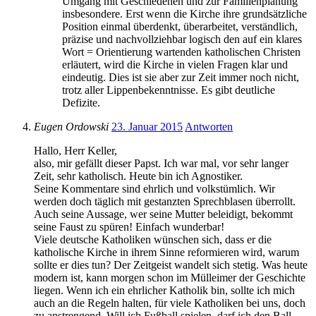
Umgang mit Geschiedenen und zur Familienplanung
insbesondere. Erst wenn die Kirche ihre grundsätzliche
Position einmal überdenkt, überarbeitet, verständlich,
präzise und nachvollziehbar logisch den auf ein klares
Wort = Orientierung wartenden katholischen Christen
erläutert, wird die Kirche in vielen Fragen klar und
eindeutig. Dies ist sie aber zur Zeit immer noch nicht,
trotz aller Lippenbekenntnisse. Es gibt deutliche
Defizite.
Eugen Ordowski
23. Januar 2015
Antworten
Hallo, Herr Keller,
also, mir gefällt dieser Papst. Ich war mal, vor sehr langer
Zeit, sehr katholisch. Heute bin ich Agnostiker.
Seine Kommentare sind ehrlich und volkstümlich. Wir
werden doch täglich mit gestanzten Sprechblasen überrollt.
Auch seine Aussage, wer seine Mutter beleidigt, bekommt
seine Faust zu spüren! Einfach wunderbar!
Viele deutsche Katholiken wünschen sich, dass er die
katholische Kirche in ihrem Sinne reformieren wird, warum
sollte er dies tun? Der Zeitgeist wandelt sich stetig. Was heute
modern ist, kann morgen schon im Mülleimer der Geschichte
liegen. Wenn ich ein ehrlicher Katholik bin, sollte ich mich
auch an die Regeln halten, für viele Katholiken bei uns, doch
zu anstrengend. Will ich Fußball spielen, darf ich den Ball