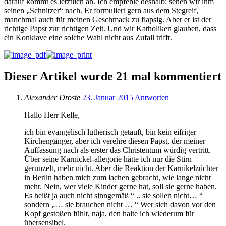
darauf kommt es letztlich an. Ich empfehle deshalb: sehen wir ihm
seinen „Schnitzer“ nach. Er formuliert gern aus dem Stegreif,
manchmal auch für meinen Geschmack zu flapsig. Aber er ist der
richtige Papst zur richtigen Zeit. Und wir Katholiken glauben, dass
ein Konklave eine solche Wahl nicht aus Zufall trifft.
Dieser Artikel wurde 21 mal kommentiert
Alexander Droste
23. Januar 2015
Antworten
Hallo Herr Kelle,
ich bin evangelisch lutherisch getauft, bin kein eifriger
Kirchengänger, aber ich verehre diesen Papst, der meiner
Auffassung nach als erster das Christentum würdig vertritt.
Über seine Karnickel-allegorie hätte ich nur die Stirn
gerunzelt, mehr nicht. Aber die Reaktion der Karnikelzüchter
in Berlin haben mich zum lachen gebracht, wie lange nicht
mehr. Nein, wer viele Kinder gerne hat, soll sie gerne haben.
Es heißt ja auch nicht sinngemäß “ .. sie sollen nicht… “
sondern „… sie brauchen nicht … “ Wer sich davon vor den
Kopf gestoßen fühlt, naja, den halte ich wiederum für
übersensibel.