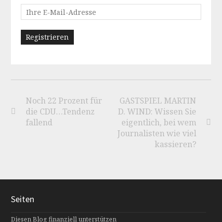
Noch 22 Prozent für
GASTSPIEL MARTIN
die CDU…Tendenz
D. WIND: Wissen Sie
fallend
eigentlich, bei wem
Journalisten wie viel
kassieren?
Seiten
Diesen Blog finanziell unterstützen