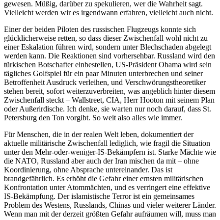
gewesen. Müßig, darüber zu spekulieren, wer die Wahrheit sagt.
Vielleicht werden wir es irgendwann erfahren, vielleicht auch nicht.
Einer der beiden Piloten des russischen Flugzeugs konnte sich
glücklicherweise retten, so dass dieser Zwischenfall wohl nicht zu
einer Eskalation führen wird, sondern unter Blechschaden abgelegt
werden kann. Die Reaktionen sind vorhersehbar. Russland wird den
türkischen Botschafter einbestellen, US-Präsident Obama wird sein
tägliches Golfspiel für ein paar Minuten unterbrechen und seiner
Betroffenheit Ausdruck verleihen, und Verschwörungstheoretiker
stehen bereit, sofort weiterzuverbreiten, was angeblich hinter diesem
Zwischenfall steckt – Wallstreet, CIA, Herr Hooton mit seinem Plan
oder Außerirdische. Ich denke, sie warten nur noch darauf, dass St.
Petersburg den Ton vorgibt. So weit also alles wie immer.
Für Menschen, die in der realen Welt leben, dokumentiert der
aktuelle militärische Zwischenfall lediglich, wie fragil die Situation
unter den Mehr-oder-weniger-IS-Bekämpfern ist. Starke Mächte wie
die NATO, Russland aber auch der Iran mischen da mit – ohne
Koordinierung, ohne Absprache untereinander. Das ist
brandgefährlich. Es erhöht die Gefahr einer ernsten militärischen
Konfrontation unter Atommächten, und es verringert eine effektive
IS-Bekämpfung. Der islamistische Terror ist ein gemeinsames
Problem des Westens, Russlands, Chinas und vieler weiterer Länder.
Wenn man mit der derzeit größten Gefahr aufräumen will, muss man