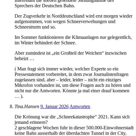
Interessant die soeben gesendete Stellungnahme des
Sprechers der Deutschen Bahn.
Der Zugverkehr in Norddeutschland wird erst morgen wieder
aufgenommen, von wegen Schneeverwehungen und
Schneestrurm und so.
Im Sommer funktionieren die Klimaanlagen nur gelegentlich,
im Winter behindert der Schnee.
Aber zumindest ist „ein Großteil der Weichen“ inzwischen
beheizt …
( Man fragt sich immer wieder, welcher Experte so ein
Pressestatement vorbereitet, in dem zwar Journalistenfragen
zugelassen sind, aber – leider, leider – nicht ein einziges
Mikrofon vorhanden ist, um diese Fragen auch zu hören und
nicht nur die Antworten. Könnte ja mal einer drauf kommen
… ).
Tina.Hansen
9. Januar 2026
Antworten
Die Krönung war die „Schneekatastrophe“ 2021. Kann sich
jemand erinnern?
2 geschlagene Wochen fuhr in dieser 500.000-Einwohnerstadt
keine Bahn ausserhalb der überdachten Tunnel in der City,