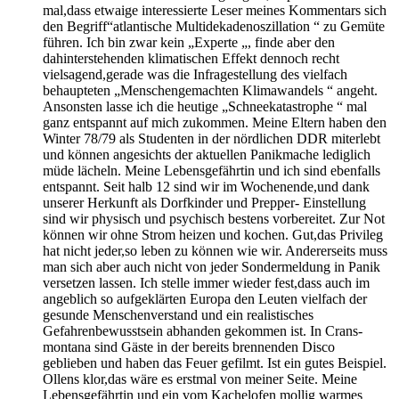
mal,dass etwaige interessierte Leser meines Kommentars sich
den Begriff“atlantische Multidekadenoszillation “ zu Gemüte
führen. Ich bin zwar kein „Experte „, finde aber den
dahinterstehenden klimatischen Effekt dennoch recht
vielsagend,gerade was die Infragestellung des vielfach
behaupteten „Menschengemachten Klimawandels “ angeht.
Ansonsten lasse ich die heutige „Schneekatastrophe “ mal
ganz entspannt auf mich zukommen. Meine Eltern haben den
Winter 78/79 als Studenten in der nördlichen DDR miterlebt
und können angesichts der aktuellen Panikmache lediglich
müde lächeln. Meine Lebensgefährtin und ich sind ebenfalls
entspannt. Seit halb 12 sind wir im Wochenende,und dank
unserer Herkunft als Dorfkinder und Prepper- Einstellung
sind wir physisch und psychisch bestens vorbereitet. Zur Not
können wir ohne Strom heizen und kochen. Gut,das Privileg
hat nicht jeder,so leben zu können wie wir. Andererseits muss
man sich aber auch nicht von jeder Sondermeldung in Panik
versetzen lassen. Ich stelle immer wieder fest,dass auch im
angeblich so aufgeklärten Europa den Leuten vielfach der
gesunde Menschenverstand und ein realistisches
Gefahrenbewusstsein abhanden gekommen ist. In Crans-
montana sind Gäste in der bereits brennenden Disco
geblieben und haben das Feuer gefilmt. Ist ein gutes Beispiel.
Ollens klor,das wäre es erstmal von meiner Seite. Meine
Lebensgefährtin und ein vom Kachelofen mollig warmes