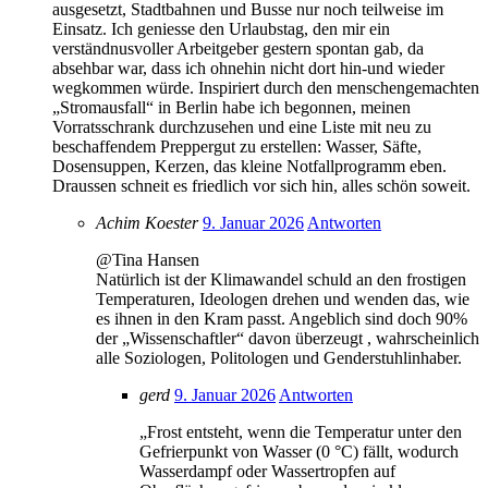
ausgesetzt, Stadtbahnen und Busse nur noch teilweise im
Einsatz. Ich geniesse den Urlaubstag, den mir ein
verständnusvoller Arbeitgeber gestern spontan gab, da
absehbar war, dass ich ohnehin nicht dort hin-und wieder
wegkommen würde. Inspiriert durch den menschengemachten
„Stromausfall“ in Berlin habe ich begonnen, meinen
Vorratsschrank durchzusehen und eine Liste mit neu zu
beschaffendem Preppergut zu erstellen: Wasser, Säfte,
Dosensuppen, Kerzen, das kleine Notfallprogramm eben.
Draussen schneit es friedlich vor sich hin, alles schön soweit.
Achim Koester
9. Januar 2026
Antworten
@Tina Hansen
Natürlich ist der Klimawandel schuld an den frostigen
Temperaturen, Ideologen drehen und wenden das, wie
es ihnen in den Kram passt. Angeblich sind doch 90%
der „Wissenschaftler“ davon überzeugt , wahrscheinlich
alle Soziologen, Politologen und Genderstuhlinhaber.
gerd
9. Januar 2026
Antworten
„Frost entsteht, wenn die Temperatur unter den
Gefrierpunkt von Wasser (0 °C) fällt, wodurch
Wasserdampf oder Wassertropfen auf