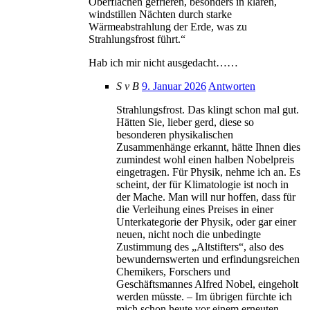
Oberflächen gefrieren, besonders in klaren,
windstillen Nächten durch starke
Wärmeabstrahlung der Erde, was zu
Strahlungsfrost führt.“
Hab ich mir nicht ausgedacht……
S v B
9. Januar 2026
Antworten
Strahlungsfrost. Das klingt schon mal gut.
Hätten Sie, lieber gerd, diese so
besonderen physikalischen
Zusammenhänge erkannt, hätte Ihnen dies
zumindest wohl einen halben Nobelpreis
eingetragen. Für Physik, nehme ich an. Es
scheint, der für Klimatologie ist noch in
der Mache. Man will nur hoffen, dass für
die Verleihung eines Preises in einer
Unterkategorie der Physik, oder gar einer
neuen, nicht noch die unbedingte
Zustimmung des „Altstifters“, also des
bewundernswerten und erfindungsreichen
Chemikers, Forschers und
Geschäftsmannes Alfred Nobel, eingeholt
werden müsste. – Im übrigen fürchte ich
mich schon heute vor einem erneuten