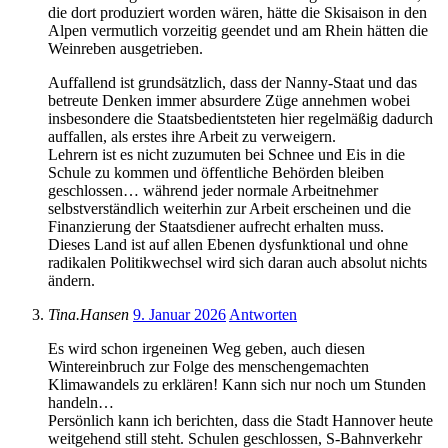
die dort produziert worden wären, hätte die Skisaison in den
Alpen vermutlich vorzeitig geendet und am Rhein hätten die
Weinreben ausgetrieben.
Auffallend ist grundsätzlich, dass der Nanny-Staat und das
betreute Denken immer absurdere Züge annehmen wobei
insbesondere die Staatsbedientsteten hier regelmäßig dadurch
auffallen, als erstes ihre Arbeit zu verweigern.
Lehrern ist es nicht zuzumuten bei Schnee und Eis in die
Schule zu kommen und öffentliche Behörden bleiben
geschlossen… während jeder normale Arbeitnehmer
selbstverständlich weiterhin zur Arbeit erscheinen und die
Finanzierung der Staatsdiener aufrecht erhalten muss.
Dieses Land ist auf allen Ebenen dysfunktional und ohne
radikalen Politikwechsel wird sich daran auch absolut nichts
ändern.
Tina.Hansen
9. Januar 2026
Antworten
Es wird schon irgeneinen Weg geben, auch diesen
Wintereinbruch zur Folge des menschengemachten
Klimawandels zu erklären! Kann sich nur noch um Stunden
handeln…
Persönlich kann ich berichten, dass die Stadt Hannover heute
weitgehend still steht. Schulen geschlossen, S-Bahnverkehr