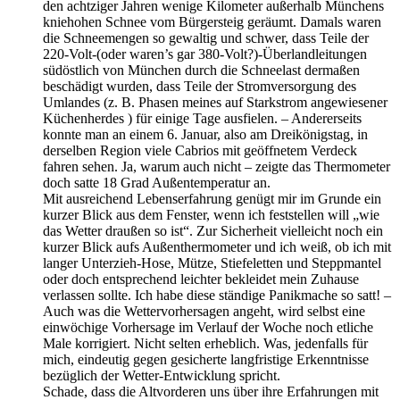
den achtziger Jahren wenige Kilometer außerhalb Münchens
kniehohen Schnee vom Bürgersteig geräumt. Damals waren
die Schneemengen so gewaltig und schwer, dass Teile der
220-Volt-(oder waren’s gar 380-Volt?)-Überlandleitungen
südöstlich von München durch die Schneelast dermaßen
beschädigt wurden, dass Teile der Stromversorgung des
Umlandes (z. B. Phasen meines auf Starkstrom angewiesener
Küchenherdes ) für einige Tage ausfielen. – Andererseits
konnte man an einem 6. Januar, also am Dreikönigstag, in
derselben Region viele Cabrios mit geöffnetem Verdeck
fahren sehen. Ja, warum auch nicht – zeigte das Thermometer
doch satte 18 Grad Außentemperatur an.
Mit ausreichend Lebenserfahrung genügt mir im Grunde ein
kurzer Blick aus dem Fenster, wenn ich feststellen will „wie
das Wetter draußen so ist“. Zur Sicherheit vielleicht noch ein
kurzer Blick aufs Außenthermometer und ich weiß, ob ich mit
langer Unterzieh-Hose, Mütze, Stiefeletten und Steppmantel
oder doch entsprechend leichter bekleidet mein Zuhause
verlassen sollte. Ich habe diese ständige Panikmache so satt! –
Auch was die Wettervorhersagen angeht, wird selbst eine
einwöchige Vorhersage im Verlauf der Woche noch etliche
Male korrigiert. Nicht selten erheblich. Was, jedenfalls für
mich, eindeutig gegen gesicherte langfristige Erkenntnisse
bezüglich der Wetter-Entwicklung spricht.
Schade, dass die Altvorderen uns über ihre Erfahrungen mit