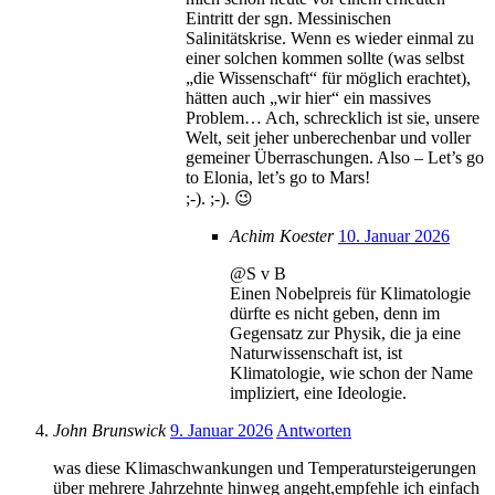
Eintritt der sgn. Messinischen
Salinitätskrise. Wenn es wieder einmal zu
einer solchen kommen sollte (was selbst
„die Wissenschaft“ für möglich erachtet),
hätten auch „wir hier“ ein massives
Problem… Ach, schrecklich ist sie, unsere
Welt, seit jeher unberechenbar und voller
gemeiner Überraschungen. Also – Let’s go
to Elonia, let’s go to Mars!
;-). ;-). 😉
Achim Koester
10. Januar 2026
@S v B
Einen Nobelpreis für Klimatologie
dürfte es nicht geben, denn im
Gegensatz zur Physik, die ja eine
Naturwissenschaft ist, ist
Klimatologie, wie schon der Name
impliziert, eine Ideologie.
John Brunswick
9. Januar 2026
Antworten
was diese Klimaschwankungen und Temperatursteigerungen
über mehrere Jahrzehnte hinweg angeht,empfehle ich einfach