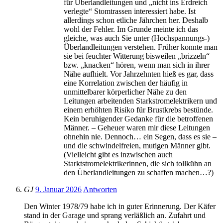
für Überlandleitungen und „nicht ins Erdreich
verlegte“ Stomtrassen interessiert habe. Ist
allerdings schon etliche Jährchen her. Deshalb
wohl der Fehler. Im Grunde meinte ich das
gleiche, was auch Sie unter (Hochspannungs-)
Überlandleitungen verstehen. Früher konnte man
sie bei feuchter Witterung bisweilen „brizzeln“
bzw. „knacken“ hören, wenn man sich in ihrer
Nähe aufhielt. Vor Jahrzehnten hieß es gar, dass
eine Korrelation zwischen der häufig in
unmittelbarer körperlicher Nähe zu den
Leitungen arbeitenden Starkstromelektrikern und
einem erhöhten Risiko für Brustkrebs bestünde.
Kein beruhigender Gedanke für die betroffenen
Männer. – Geheuer waren mir diese Leitungen
ohnehin nie. Dennoch… ein Segen, dass es sie –
und die schwindelfreien, mutigen Männer gibt.
(Vielleicht gibt es inzwischen auch
Starktstromelektrikerinnen, die sich tollkühn an
den Überlandleitungen zu schaffen machen…?)
GJ
9. Januar 2026
Antworten
Den Winter 1978/79 habe ich in guter Erinnerung. Der Käfer
stand in der Garage und sprang verläßlich an. Zufahrt und