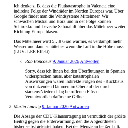
Ich denke z. B. dass die Flutkatastrophe in Valencia eine
indirekte Folge der Windräder im Norden Europas war. Über
Google findet man die Windsysteme Mittelmeer. Wir
schwächen Mistral und Bora und in der Folge können
Schirokko und Leveche Saharaluft über das Mittelmeer weiter
Richtung Europa blasen.
Das Mittelmeer wird 5…8 Grad wärmer, es verdampft mehr
Wasser und dann schüttet es wenn die Luft in die Höhe muss
(LUV- LEE Effekt).
Rob Boncoeur
9. Januar 2026
Antworten
Sorry, dass ich Ihnen bei den Überflutungen in Spanien
widersprechen muss, aber katastrophalen
Auswirkungen waren indirekte Folgen des »Rückbaus
von dutzenden Dämmen im Oberlauf der durch
starkenvNiederschlag betroffenen Flüsse.
Verantwortlich dafür eine Grüne.
Martin Ludwig
9. Januar 2026
Antworten
Die Absage der CDU-Klausurtagung ist vermutlich der größte
Beitrag gegen die Erderwärmung, den die Abgeordneten
bisher selbst geleistet haben. Bei der Menge an heißer Luft,