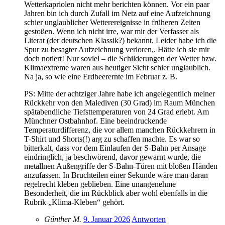
Wetterkapriolen nicht mehr berichten können. Vor ein paar
Jahren bin ich durch Zufall im Netz auf eine Aufzeichnung
schier unglaublicher Wetterereignisse in früheren Zeiten
gestoßen. Wenn ich nicht irre, war mir der Verfasser als
Literat (der deutschen Klassik?) bekannt. Leider habe ich die
Spur zu besagter Aufzeichnung verloren,. Hätte ich sie mir
doch notiert! Nur soviel – die Schilderungen der Wetter bzw.
Klimaextreme waren aus heutiger Sicht schier unglaublich.
Na ja, so wie eine Erdbeerernte im Februar z. B.
PS: Mitte der achtziger Jahre habe ich angelegentlich meiner
Rückkehr von den Malediven (30 Grad) im Raum München
spätabendliche Tiefsttemperaturen von 24 Grad erlebt. Am
Münchner Ostbahnhof. Eine beeindruckende
Temperaturdifferenz, die vor allem manchen Rückkehrern in
T-Shirt und Shorts(!) arg zu schaffen machte. Es war so
bitterkalt, dass vor dem Einlaufen der S-Bahn per Ansage
eindringlich, ja beschwörend, davor gewarnt wurde, die
metallnen Außengriffe der S-Bahn-Türen mit bloßen Händen
anzufassen. In Bruchteilen einer Sekunde wäre man daran
regelrecht kleben geblieben. Eine unangenehme
Besonderheit, die im Rückblick aber wohl ebenfalls in die
Rubrik „Klima-Kleben“ gehört.
Günther M.
9. Januar 2026
Antworten