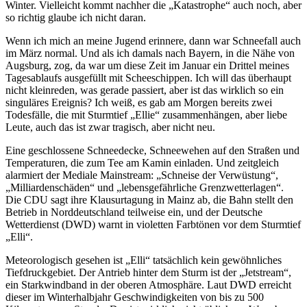
Winter. Vielleicht kommt nachher die „Katastrophe“ auch noch, aber
so richtig glaube ich nicht daran.
Wenn ich mich an meine Jugend erinnere, dann war Schneefall auch
im März normal. Und als ich damals nach Bayern, in die Nähe von
Augsburg, zog, da war um diese Zeit im Januar ein Drittel meines
Tagesablaufs ausgefüllt mit Scheeschippen. Ich will das überhaupt
nicht kleinreden, was gerade passiert, aber ist das wirklich so ein
singuläres Ereignis? Ich weiß, es gab am Morgen bereits zwei
Todesfälle, die mit Sturmtief „Ellie“ zusammenhängen, aber liebe
Leute, auch das ist zwar tragisch, aber nicht neu.
Eine geschlossene Schneedecke, Schneewehen auf den Straßen und
Temperaturen, die zum Tee am Kamin einladen. Und zeitgleich
alarmiert der Mediale Mainstream: „Schneise der Verwüstung“,
„Milliardenschäden“ und „lebensgefährliche Grenzwetterlagen“.
Die CDU sagt ihre Klausurtagung in Mainz ab, die Bahn stellt den
Betrieb in Norddeutschland teilweise ein, und der Deutsche
Wetterdienst (DWD) warnt in violetten Farbtönen vor dem Sturmtief
„Elli“.
Meteorologisch gesehen ist „Elli“ tatsächlich kein gewöhnliches
Tiefdruckgebiet. Der Antrieb hinter dem Sturm ist der „Jetstream“,
ein Starkwindband in der oberen Atmosphäre. Laut DWD erreicht
dieser im Winterhalbjahr Geschwindigkeiten von bis zu 500