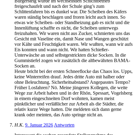
Bürgersteig wurde im wechselnden Schichtbetrieb
freigeschaufelt und nach der Schule ging’s zum
Schlittenfahren bis es dunkel war. Die Scheiben des Käfers
waren ständig beschlagen und froren leicht auch innen. So
etwas wie Scheiben- oder Standheizung gab es nicht und die
Innenlüftung schaffte es nicht, die Scheiben unterwegs
freizuhalten. Wir waren nicht aus Zucker, schmierten uns das
Gesicht mit Vaseline ein, damit Nase und Wangen geschützt
vor Kälte und Feuchtigkeit waren. Wir wußten, wann wir aufs
Eis konnten und wann nicht. Wir hatten Schießer-
Unterwäsche an und selbstgestrickten dicke Socken. In die
Gummistiefel zogen wir zusätzlich die altbewährten BAMA-
Socken an.
Heute bricht bei der ersten Schneeflocke das Chaos los. Upps,
keine Winterreifen drauf. Jedes dritte Auto mit halber oder
ohne Beleuchtung. Sicherheitsabstand? Angepasstes Tempo?
Früher Losfahren? Nö. Meine jüngeren Kollegen, die weite
Wege zur Arbeit haben und in der Rhön, Spessart, Vogelsberg
in einem eingeschneiten Dorf wohnten, kamen meist
pünktlicher und verläßlicher zur Arbeit als die Städter, die
relativ kurze Wege hatten. Die meldeten sich dann gerne
krank oder meinten, das Auto springe nicht an.
H.K.
9. Januar 2026
Antworten