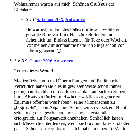
Wohnzimmer warten auf mich. Schönen Gruß aus der
Elbtalaue.
S v B
9. Januar 2026
Antworten
Be warned, im Fall des Falles dürfte sich wohl der
gesamte Blog vor Ihrer Haustüre einfinden und
flehentlich um Einlass bitten… für Tage oder Wochen.
Vor meiner Zufluchtnahme hatte ich Sie ja schon vor
Jahren gewarnt. 😉
S v B
9. Januar 2026
Antworten
Immer dieses Wetter!
Medien lieben nun mal Übertreibungen und Panikmache..
Vermutlich haben sie dies in gewisser Weise schon immer
getan, hauptsächlich um Aufmerksamkeit auf sich zu ziehen,
ihren Absatz zu fördern und – heute – Klicks zu generieren.
Es „muss offenbar was haben“, seine Mitmenschen zu
„begruseln“, sie in Angst und Schrecken zu versetzen. Nicht
selten mag dies geschehen, um sie, meist erstaunlich
erfolgreich, zur Folgsamkeit anzuhalten, Schließlich lassen
sich Massen leichter lenken, wenn sie brav und kirre sind oder
gar in Schockstarre verharren. – Ich habe an einem 5. Mai in