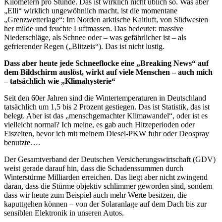
Kilometern pro Stunde. Das ist wirklich nicht üblich so. Was aber
„Elli“ wirklich ungewöhnlich macht, ist die momentane
„Grenzwetterlage“: Im Norden arktische Kaltluft, von Südwesten
her milde und feuchte Luftmassen. Das bedeutet: massive
Niederschläge, als Schnee oder – was gefährlicher ist – als
gefrierender Regen („Blitzeis“). Das ist nicht lustig.
Dass aber heute jede Schneeflocke eine „Breaking News“ auf
dem Bildschirm auslöst, wirkt auf viele Menschen – auch mich
– tatsächlich wie „Klimahysterie“
Seit den 60er Jahren sind die Wintertemperaturen in Deutschland
tatsächlich um 1,5 bis 2 Prozent gestiegen. Das ist Statistik, das ist
belegt. Aber ist das „menschgemachter Klimawandel“, oder ist es
vielleicht normal? Ich meine, es gab auch Hitzeperioden oder
Eiszeiten, bevor ich mit meinem Diesel-PKW fuhr oder Deospray
benutzte….
Der Gesamtverband der Deutschen Versicherungswirtschaft (GDV)
weist gerade darauf hin, dass die Schadenssummen durch
Winterstürme Milliarden erreichen. Das liegt aber nicht zwingend
daran, dass die Stürme objektiv schlimmer geworden sind, sondern
dass wir heute zum Beispiel auch mehr Werte besitzen, die
kaputtgehen können – von der Solaranlage auf dem Dach bis zur
sensiblen Elektronik in unseren Autos.