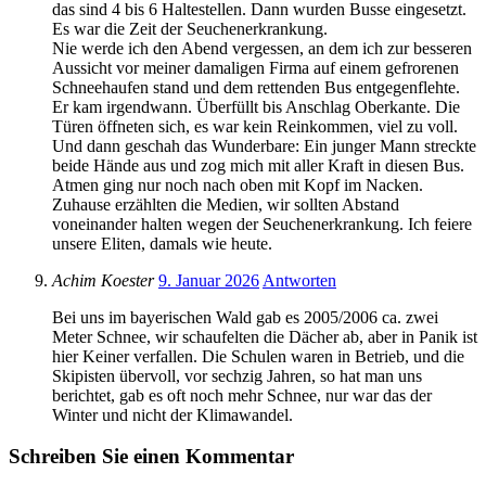
das sind 4 bis 6 Haltestellen. Dann wurden Busse eingesetzt.
Es war die Zeit der Seuchenerkrankung.
Nie werde ich den Abend vergessen, an dem ich zur besseren
Aussicht vor meiner damaligen Firma auf einem gefrorenen
Schneehaufen stand und dem rettenden Bus entgegenflehte.
Er kam irgendwann. Überfüllt bis Anschlag Oberkante. Die
Türen öffneten sich, es war kein Reinkommen, viel zu voll.
Und dann geschah das Wunderbare: Ein junger Mann streckte
beide Hände aus und zog mich mit aller Kraft in diesen Bus.
Atmen ging nur noch nach oben mit Kopf im Nacken.
Zuhause erzählten die Medien, wir sollten Abstand
voneinander halten wegen der Seuchenerkrankung. Ich feiere
unsere Eliten, damals wie heute.
Achim Koester
9. Januar 2026
Antworten
Bei uns im bayerischen Wald gab es 2005/2006 ca. zwei
Meter Schnee, wir schaufelten die Dächer ab, aber in Panik ist
hier Keiner verfallen. Die Schulen waren in Betrieb, und die
Skipisten übervoll, vor sechzig Jahren, so hat man uns
berichtet, gab es oft noch mehr Schnee, nur war das der
Winter und nicht der Klimawandel.
Schreiben Sie einen Kommentar