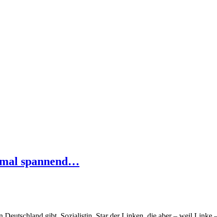
e mal spannend…
ein Deutschland gibt. Sozialistin, Star der Linken, die aber – weil Link