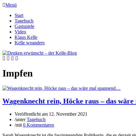
Menü
Start
Tagebuch
Gastspiele
Video
Klaus Kelle
Kelle woanders
Impfen
Wagenknecht rein, Höcke raus – das wär
Veröffentlicht am
12. November 2021
/
unter
Tagebuch
/
mit
6 Kommentaren
Sarah Wagenknecht ist die faszinierendste Politikerin, die es derzeit 