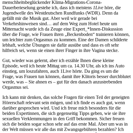
menschheitsbeglückender Klima-Migrations-Corona-
Dauerberieselung gestehe ich, dass ich meistens
1Live
höre, die
Jugendwelle des Westdeutschen Rundfunks (WDR). Denn da
gefällt mir die Musik gut. Aber weil wir gerade bei
Verkehrshinweisen sind… auf dem Weg zum Hotel heute um
Mitternacht wurde ich da Zeuge eine Expert_*Innen-Diskussion
über die Frage, wie Frauen ihren „Beckenboden“ trainieren können,
um leichter zum Orgasmus zu kommen. Eine der Damen schilderte
lebhaft, welche Übungen sie dafür ausübe und dass es oft sehr
hilfreich sei, wenn sie einen ihrer Finger in ihre Vagina stecke.
Gut, wieder was gelernt, aber ich erzähle Ihnen diese kleine
Episode, weil ich heute Mittag um ca. 14.30 Uhr, als ich ins Auto
einstieg, um loszufahren, auch 1Live hörte. Da ging es um die
Frage, was Frauen tun können, damit ihre Klitoris besser durchblutet
werde, was – Sie ahnen es – gut für den danach anzustrebenden
Orgasmus sei.
Ich kann mir denken, das solche Fragen für einen Teil der geneigten
Hörerschaft relevant sein mögen, und ich finde es auch gut, wenn
darüber gesprochen wird. Und ich freue mich besonders für die
beiden Expertinnen, die sich gegenseitig Tipps geben, wie sie ihre
sexuellen Verklemmungen in den Griff bekommen. Sicher freuen
sich die beiden sogar schon sehr auf das erste Mal. Aber um was in
der Welt müssen wir alle das mit Zwangsgebühren bezahlen? Ich