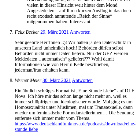
vielen in dieser Hinsicht weit hinter dem Mond
Angesiedelten – auf Ihren kurzen Ausflug in das doch
recht exotisch anmutende „Reich der Sinne“
mitgenommen haben. Interessant.
Felix Becker
29. März 2021
Antworten
Sehr geehrte HerrInnen -:)! Wir halten ja den Datenschutz in
unserem Land unheimlich hoch! Behörden dürfen selbst
Behörden nicht immer Daten liefern. Nur der GEZ werden
Meldedaten „ automatisch“ geliefert??? Wohl damit
Informationen wie von Herr n Kelle beschrieben,
jederman/frau erhalten kann.
Werner Meier
30. März 2021
Antworten
Ein ähnlich schräges Format ist „Eine Stunde Liebe“ auf DLF
Nova. Ich höre mir das schon lange nicht mehr an, weil es
immer schlüpfriger und ideologischer wurde. Mal ging es um
Homosexualität unter Muslimen, mal um Transsexuelle, dann
wieder um feministische Pornodarstellerinnen… Die Sendung
entfernte sich immer mehr vom Thema.
https://www.deutschlandfunknova.de/podcasts/download/eine-
stunde-liebe