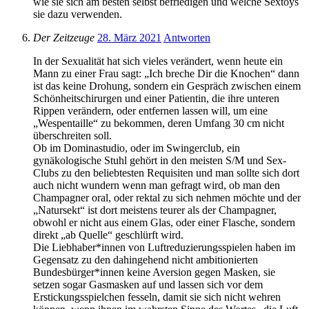
wie sie sich am besten selbst befriedigen und welche Sextoys
sie dazu verwenden.
Der Zeitzeuge
28. März 2021
Antworten
In der Sexualität hat sich vieles verändert, wenn heute ein
Mann zu einer Frau sagt: „Ich breche Dir die Knochen“ dann
ist das keine Drohung, sondern ein Gespräch zwischen einem
Schönheitschirurgen und einer Patientin, die ihre unteren
Rippen verändern, oder entfernen lassen will, um eine
„Wespentaille“ zu bekommen, deren Umfang 30 cm nicht
überschreiten soll.
Ob im Dominastudio, oder im Swingerclub, ein
gynäkologische Stuhl gehört in den meisten S/M und Sex-
Clubs zu den beliebtesten Requisiten und man sollte sich dort
auch nicht wundern wenn man gefragt wird, ob man den
Champagner oral, oder rektal zu sich nehmen möchte und der
„Natursekt“ ist dort meistens teurer als der Champagner,
obwohl er nicht aus einem Glas, oder einer Flasche, sondern
direkt „ab Quelle“ geschlürft wird.
Die Liebhaber*innen von Luftreduzierungsspielen haben im
Gegensatz zu den dahingehend nicht ambitionierten
Bundesbürger*innen keine Aversion gegen Masken, sie
setzen sogar Gasmasken auf und lassen sich vor dem
Erstickungsspielchen fesseln, damit sie sich nicht wehren