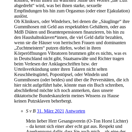
können, wenn ihnen im wahrsten Sinne des Wortes „die Luft
abgedreht“ wird, was bei ihnen starke, sexuelle
Empfindungen bis hin zum Orgasmus (oder einer Ejakulation)
auslöst.
Ob Kliniksex, oder Windelsex, bei denen die „Säuglinge“ ihre
Gummihosen mit Geld aus respektablen Gehältern, oder aus
MdB Diäten und Beamtenpensionen finanzieren, bis hin zu
den Haushaltssklaven*innen, die viel Geld dafür bezahlen,
wenn sie die Häuser von herrischen Frauen und dominanten
„Zuchtmeistern“ putzen dürfen, wobei in ihren
Körperöffnungen Vibratoren brummen gibt es nichts, was es
in Deutschland nicht gibt, Staatsanwälte und Richter tragen
beim Verlesen der Anklageschriften bzw. der
Urteilsverkündung unter ihren Talaren nicht selten
Keuschheitsgürtel, Popostöpsel, oder Windeln und
Gummihosen (oder beides) und über die Perversitäten, die ich
hier nicht aufgeführt habe, könnte man ein Buch schreiben,
abschließend möchte ich noch anmerken, dass unsere
diktatorische Bundeskanzlerin meines Wissens zu Hause
keinen Putzsklaven beherbergt.
S v B
31. März 2021
Antworten
Mein lieber Herr Gesangsverein (O-Ton Horst Lichter)
– da kennt sich einer aber echt gut aus. Respekt und
Anerkennung dafür, dass Sie auch mich – als eine der