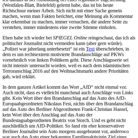
(Westfalen-Blatt, Bielefeld) gelernt habe, das ist bis heute
Richtschnur meiner Arbeit. Sich nicht mit einer Sache gemein
machen, wenn man Fakten berichtet, eine Meinung als Kommentar
klar erkennbar zu machen, immer versuchen, die andere Seite zu
verstehen, immer mindestens eine zweite Stimme einholen.
Eben habe ich wieder bei
SPIEGEL Online
reingeschaut, das ich als
politischer Journalist nicht vermeiden kann (aber gern würde).
„Polizei war jahrelang unterbesetzt“ ist ein
Text
überschrieben, in
dem es um rechtsextrem motivierte Brandanschläge auf PKWs
vornehmlich von linken Politikern geht. Diese Anschlagsserie sei
nicht intensiv untersucht worden, weil es nach dem islamistischen
Terroranschlag 2016 auf den Weihnachtsmarkt andere Prioritäten
gab, wird erklärt.
In dem ganzen Artikel kommt das Wort „AfD“ nicht einmal vor.
Auch nicht, dass es vielleicht manchmal auch Anschläge von Links
gibt. Kein Wort über den Brandanschlag auf das Auto des AfD-
Europaabgeordneten Nikolaus Fest, nichts über den Brandanschlag
auf das Auto des Berliner Abgeordneten Frank-Christian Hansel,
kein Wort über den Anschlag auf das Auto der
Bundestagsabgeordneten Beatrix von Storch. Und es geht nicht
auschließlich um AfD-Politiker. So fand ein eher konservativer
Berliner Journalist sein Auto morgens ausgebrannt vor, anderswo
war auch das Auto einer bekannten Familienaktivistin Ziel eines