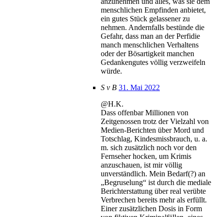
anzunehmen und alles, was sie dem
menschlichen Empfinden anbietet,
ein gutes Stück gelassener zu
nehmen. Andernfalls bestünde die
Gefahr, dass man an der Perfidie
manch menschlichen Verhaltens
oder der Bösartigkeit manchen
Gedankengutes völlig verzweifeln
würde.
S v B
31. Mai 2022
@H.K.
Dass offenbar Millionen von
Zeitgenossen trotz der Vielzahl von
Medien-Berichten über Mord und
Totschlag, Kindesmissbrauch, u. a.
m. sich zusätzlich noch vor den
Fernseher hocken, um Krimis
anzuschauen, ist mir völlig
unverständlich. Mein Bedarf(?) an
„Begruselung“ ist durch die mediale
Berichterstattung über real verübte
Verbrechen bereits mehr als erfüllt.
Einer zusätzlichen Dosis in Form