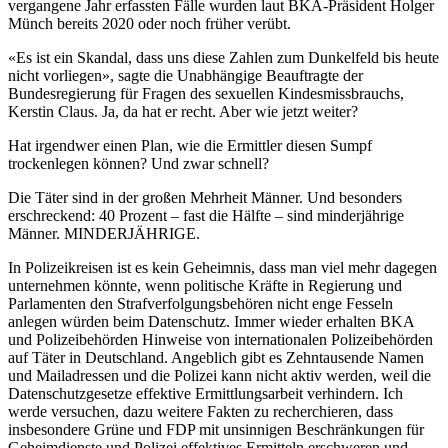
vergangene Jahr erfassten Fälle wurden laut BKA-Präsident Holger
Münch bereits 2020 oder noch früher verübt.
«Es ist ein Skandal, dass uns diese Zahlen zum Dunkelfeld bis heute
nicht vorliegen», sagte die Unabhängige Beauftragte der
Bundesregierung für Fragen des sexuellen Kindesmissbrauchs,
Kerstin Claus. Ja, da hat er recht. Aber wie jetzt weiter?
Hat irgendwer einen Plan, wie die Ermittler diesen Sumpf
trockenlegen können? Und zwar schnell?
Die Täter sind in der großen Mehrheit Männer. Und besonders
erschreckend: 40 Prozent – fast die Hälfte – sind minderjährige
Männer. MINDERJÄHRIGE.
In Polizeikreisen ist es kein Geheimnis, dass man viel mehr dagegen
unternehmen könnte, wenn politische Kräfte in Regierung und
Parlamenten den Strafverfolgungsbehören nicht enge Fesseln
anlegen würden beim Datenschutz. Immer wieder erhalten BKA
und Polizeibehörden Hinweise von internationalen Polizeibehörden
auf Täter in Deutschland. Angeblich gibt es Zehntausende Namen
und Mailadressen und die Polizei kann nicht aktiv werden, weil die
Datenschutzgesetze effektive Ermittlungsarbeit verhindern. Ich
werde versuchen, dazu weitere Fakten zu recherchieren, dass
insbesondere Grüne und FDP mit unsinnigen Beschränkungen für
Geheimdienste und Polizei effektives Ermitteln erschweren und