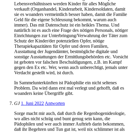
Lebensverhältnissen werden Kinder für alles Mögliche
verkauft (Organhandel, Kinderarbeit, Kindersoldaten, damit
sie es woanders vermeintlich besser haben, damit die Familie
Geld für die eigene Schleusung bekommt, warum auch
immer). Das mit Datenschutz ist ein heikles Thema. Und
natürlich ist es auch eine Frage des nötigen Personals, nötiger
Einrichtungen zur Unterbringung/Verwahrung der Täter zum
Schutz der Kinder/der potenziellen Opfer, nötige
Therapiekapazitäten für Opfer und deren Familien,
Ausstattung der Jugendämter, bestmögliche digitale und
sonstige Ausstattungen der Ermittlungsbehörden etc. Vorsicht
ist geboten vor falschen Beschuldigungen, z.B. im Kampf
gegen den Ex etc. Wer, wenn auch unberechtigt, jemals unter
Verdacht gestellt wird, ist durch.
In Sammelunterkünften ist Pädophilie ein nicht seltenes
Problem. Da wird dann erst mal verlegt und gehofft, daß es
woanders keine Übergriffe gibt.
GJ
1. Juni 2022
Antworten
Sorge macht mir auch, daß durch die Regenbogenideologie,
wo alles nicht schräg und bunt genug sein kann, die
Pädophilen und wer auch immer Auftrieb darin bekommen,
daß ihr Begehren und Tun gut ist, weil nix schlimmer ist als