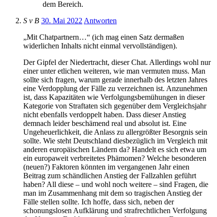
dem Bereich.
S v B
30. Mai 2022
Antworten
„Mit Chatpartnern…“ (ich mag einen Satz dermaßen
widerlichen Inhalts nicht einmal vervollständigen).
Der Gipfel der Niedertracht, dieser Chat. Allerdings wohl nur
einer unter etlichen weiteren, wie man vermuten muss. Man
sollte sich fragen, warum gerade innerhalb des letzten Jahres
eine Verdopplung der Fälle zu verzeichnen ist. Anzunehmen
ist, dass Kapazitäten wie Verfolgungsbemühungen in dieser
Kategorie von Straftaten sich gegenüber dem Vergleichsjahr
nicht ebenfalls verdoppelt haben. Dass dieser Anstieg
demnach leider beschämend real und absolut ist. Eine
Ungeheuerlichkeit, die Anlass zu allergrößter Besorgnis sein
sollte. Wie steht Deutschland diesbezüglich im Vergleich mit
anderen europäischen Ländern da? Handelt es sich etwa um
ein europaweit verbreitetes Phämomen? Welche besonderen
(neuen?) Faktoren könnten im vergangenen Jahr einen
Beitrag zum schändlichen Anstieg der Fallzahlen geführt
haben? All diese – und wohl noch weitere – sind Fragen, die
man im Zusammenhang mit dem so tragischen Anstieg der
Fälle stellen sollte. Ich hoffe, dass sich, neben der
schonungslosen Aufklärung und strafrechtlichen Verfolgung