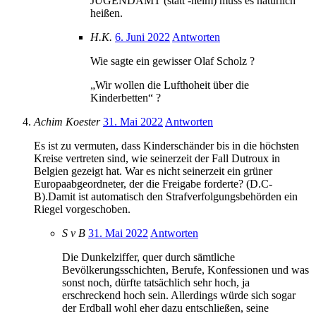
JUGENDAMT (statt -heim) muss es natürlich
heißen.
H.K.
6. Juni 2022
Antworten
Wie sagte ein gewisser Olaf Scholz ?
„Wir wollen die Lufthoheit über die
Kinderbetten“ ?
Achim Koester
31. Mai 2022
Antworten
Es ist zu vermuten, dass Kinderschänder bis in die höchsten
Kreise vertreten sind, wie seinerzeit der Fall Dutroux in
Belgien gezeigt hat. War es nicht seinerzeit ein grüner
Europaabgeordneter, der die Freigabe forderte? (D.C-
B).Damit ist automatisch den Strafverfolgungsbehörden ein
Riegel vorgeschoben.
S v B
31. Mai 2022
Antworten
Die Dunkelziffer, quer durch sämtliche
Bevölkerungsschichten, Berufe, Konfessionen und was
sonst noch, dürfte tatsächlich sehr hoch, ja
erschreckend hoch sein. Allerdings würde sich sogar
der Erdball wohl eher dazu entschließen, seine