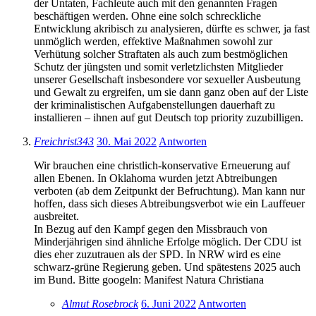
der Untaten, Fachleute auch mit den genannten Fragen
beschäftigen werden. Ohne eine solch schreckliche
Entwicklung akribisch zu analysieren, dürfte es schwer, ja fast
unmöglich werden, effektive Maßnahmen sowohl zur
Verhütung solcher Straftaten als auch zum bestmöglichen
Schutz der jüngsten und somit verletzlichsten Mitglieder
unserer Gesellschaft insbesondere vor sexueller Ausbeutung
und Gewalt zu ergreifen, um sie dann ganz oben auf der Liste
der kriminalistischen Aufgabenstellungen dauerhaft zu
installieren – ihnen auf gut Deutsch top priority zuzubilligen.
Freichrist343
30. Mai 2022
Antworten
Wir brauchen eine christlich-konservative Erneuerung auf
allen Ebenen. In Oklahoma wurden jetzt Abtreibungen
verboten (ab dem Zeitpunkt der Befruchtung). Man kann nur
hoffen, dass sich dieses Abtreibungsverbot wie ein Lauffeuer
ausbreitet.
In Bezug auf den Kampf gegen den Missbrauch von
Minderjährigen sind ähnliche Erfolge möglich. Der CDU ist
dies eher zuzutrauen als der SPD. In NRW wird es eine
schwarz-grüne Regierung geben. Und spätestens 2025 auch
im Bund. Bitte googeln: Manifest Natura Christiana
Almut Rosebrock
6. Juni 2022
Antworten