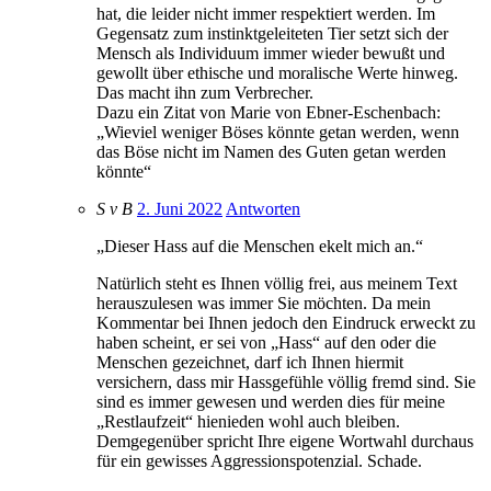
hat, die leider nicht immer respektiert werden. Im
Gegensatz zum instinktgeleiteten Tier setzt sich der
Mensch als Individuum immer wieder bewußt und
gewollt über ethische und moralische Werte hinweg.
Das macht ihn zum Verbrecher.
Dazu ein Zitat von Marie von Ebner-Eschenbach:
„Wieviel weniger Böses könnte getan werden, wenn
das Böse nicht im Namen des Guten getan werden
könnte“
S v B
2. Juni 2022
Antworten
„Dieser Hass auf die Menschen ekelt mich an.“
Natürlich steht es Ihnen völlig frei, aus meinem Text
herauszulesen was immer Sie möchten. Da mein
Kommentar bei Ihnen jedoch den Eindruck erweckt zu
haben scheint, er sei von „Hass“ auf den oder die
Menschen gezeichnet, darf ich Ihnen hiermit
versichern, dass mir Hassgefühle völlig fremd sind. Sie
sind es immer gewesen und werden dies für meine
„Restlaufzeit“ hienieden wohl auch bleiben.
Demgegenüber spricht Ihre eigene Wortwahl durchaus
für ein gewisses Aggressionspotenzial. Schade.