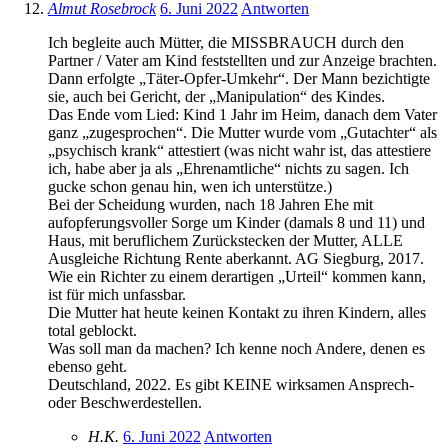
Almut Rosebrock
6. Juni 2022
Antworten
Ich begleite auch Mütter, die MISSBRAUCH durch den
Partner / Vater am Kind feststellten und zur Anzeige brachten.
Dann erfolgte „Täter-Opfer-Umkehr“. Der Mann bezichtigte
sie, auch bei Gericht, der „Manipulation“ des Kindes.
Das Ende vom Lied: Kind 1 Jahr im Heim, danach dem Vater
ganz „zugesprochen“. Die Mutter wurde vom „Gutachter“ als
„psychisch krank“ attestiert (was nicht wahr ist, das attestiere
ich, habe aber ja als „Ehrenamtliche“ nichts zu sagen. Ich
gucke schon genau hin, wen ich unterstütze.)
Bei der Scheidung wurden, nach 18 Jahren Ehe mit
aufopferungsvoller Sorge um Kinder (damals 8 und 11) und
Haus, mit beruflichem Zurückstecken der Mutter, ALLE
Ausgleiche Richtung Rente aberkannt. AG Siegburg, 2017.
Wie ein Richter zu einem derartigen „Urteil“ kommen kann,
ist für mich unfassbar.
Die Mutter hat heute keinen Kontakt zu ihren Kindern, alles
total geblockt.
Was soll man da machen? Ich kenne noch Andere, denen es
ebenso geht.
Deutschland, 2022. Es gibt KEINE wirksamen Ansprech-
oder Beschwerdestellen.
H.K.
6. Juni 2022
Antworten