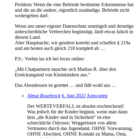
Problem: Wenn die eine Behörde bestimmte Erkenntnisse hat
und die an die andere, eigentlich zuständige, Behörde nicht
weitergeben darf.
Wenn uns unser eigener Datenschutz umzingelt und derartige
unbeschreibliche Verbrechen begünstigt, läuft etwas falsch in
diesem Land.
Aber Hauptsache, wir gendern korrekt und schaffen § 219a
und am besten auch gleich 218 komplett ab …
P.S.: Vorhin las ich bei focus online:
„Mit Chatpartnern tauschte sich Markus R. über den
Erstickungstod von Kleinkindern aus.“
Das Abendessen ist gerettet … und fällt wohl aus …
Almut Rosebrock
6. Juni 2022
Antworten
Der WERTEVERFALL ist absolut erschreckend!
Was jedoch für die Kinder beginnt, wenn man dann
liest „die Kinder sind in Sicherheit“ ist eine
schreckliche Odyssee; Weggerissen von allem
Vertrauten durch das Jugendamt. OHNE Vorwarnung,
OHNE Abschied, OHNE Kontakt zu Mama, Oma,