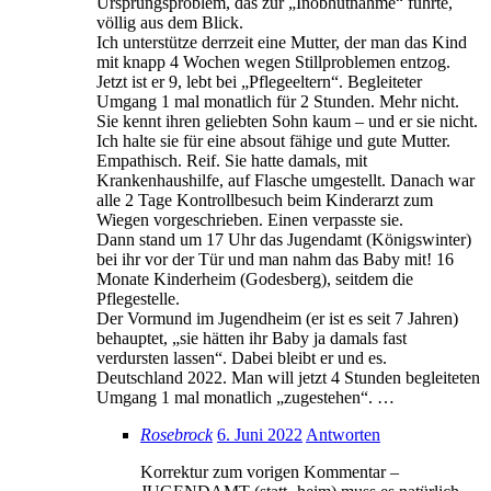
Ursprungsproblem, das zur „Inobhutnahme“ führte,
völlig aus dem Blick.
Ich unterstütze derrzeit eine Mutter, der man das Kind
mit knapp 4 Wochen wegen Stillproblemen entzog.
Jetzt ist er 9, lebt bei „Pflegeeltern“. Begleiteter
Umgang 1 mal monatlich für 2 Stunden. Mehr nicht.
Sie kennt ihren geliebten Sohn kaum – und er sie nicht.
Ich halte sie für eine absout fähige und gute Mutter.
Empathisch. Reif. Sie hatte damals, mit
Krankenhaushilfe, auf Flasche umgestellt. Danach war
alle 2 Tage Kontrollbesuch beim Kinderarzt zum
Wiegen vorgeschrieben. Einen verpasste sie.
Dann stand um 17 Uhr das Jugendamt (Königswinter)
bei ihr vor der Tür und man nahm das Baby mit! 16
Monate Kinderheim (Godesberg), seitdem die
Pflegestelle.
Der Vormund im Jugendheim (er ist es seit 7 Jahren)
behauptet, „sie hätten ihr Baby ja damals fast
verdursten lassen“. Dabei bleibt er und es.
Deutschland 2022. Man will jetzt 4 Stunden begleiteten
Umgang 1 mal monatlich „zugestehen“. …
Rosebrock
6. Juni 2022
Antworten
Korrektur zum vorigen Kommentar –