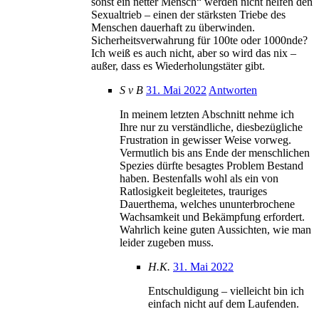
sonst ein netter Mensch“ werden nicht helfen den
Sexualtrieb – einen der stärksten Triebe des
Menschen dauerhaft zu überwinden.
Sicherheitsverwahrung für 100te oder 1000nde?
Ich weiß es auch nicht, aber so wird das nix –
außer, dass es Wiederholungstäter gibt.
S v B
31. Mai 2022
Antworten
In meinem letzten Abschnitt nehme ich
Ihre nur zu verständliche, diesbezügliche
Frustration in gewisser Weise vorweg.
Vermutlich bis ans Ende der menschlichen
Spezies dürfte besagtes Problem Bestand
haben. Bestenfalls wohl als ein von
Ratlosigkeit begleitetes, trauriges
Dauerthema, welches ununterbrochene
Wachsamkeit und Bekämpfung erfordert.
Wahrlich keine guten Aussichten, wie man
leider zugeben muss.
H.K.
31. Mai 2022
Entschuldigung – vielleicht bin ich
einfach nicht auf dem Laufenden.