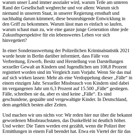
warum unser Land immer asozialer wird, warum Teile am unteren
Rand der Gesellschaft wegbreche und vor allem: Warum sich
niemand in unserem Staat, in unserer Regierung ernsthaft und
nachhaltig darum kümmert, diese beunruhigende Entwicklung in
den Griff zu bekommen. Warum lässt man es einfach so laufen,
warum schaut man zu, wie eine ganze junge Generation ohne jede
Zukunftsperspektive für ein lebenswertes Leben vor sich
hinvegetiert?
In einer Sonderauswertung der Polizeilichen Kriminalstatistik 2021
wurde heute in Berlin darüber informiert, dass Fälle von
Verbreitung, Erwerb, Besitz und Herstellung von Darstellungen
sexueller Gewalt an Kindern und Jugendlichen um 108,8 Prozent
registriert worden sind im Vergleich zum Vorjahr. Wenn Sie das mal
auf sich wirken lassen: Mehr als eine Verdoppelung dieser „Fälle“ in
einem einzigen Jahr. Sexueller Missbrauch von Kindern sind dabei
im vergangenen Jahr um 6,3 Prozent auf 15.500 „Fälle“ gestiegen.
Fälle, schreiben sie da, aber es sind keine „Fälle“. Es sind
geschundene, gequälte und vergewaltigte Kinder. In Deutschland,
dem angeblich besten aller Zeiten.
Und machen wir uns nichts vor: Wir reden hier nur über die bekannt
gewordenen Missbrauchstaten, das Dunkelfeld ist deutlich höher.
Und weiter: Die Taten werden erst gezählt, wenn die Polizei ihre
Ermittlungen in einem Fall beendet hat. Etwa ein Viertel der für das