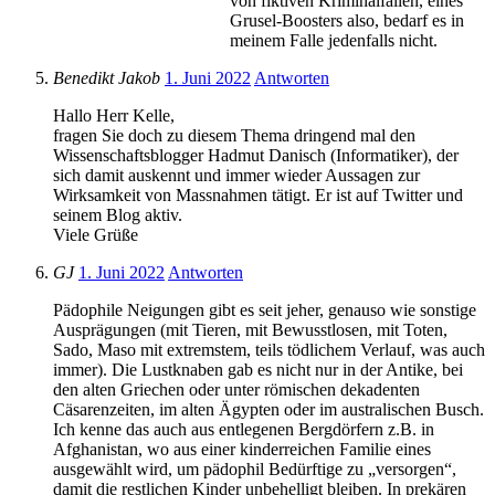
von fiktiven Kriminalfällen, eines
Grusel-Boosters also, bedarf es in
meinem Falle jedenfalls nicht.
Benedikt Jakob
1. Juni 2022
Antworten
Hallo Herr Kelle,
fragen Sie doch zu diesem Thema dringend mal den
Wissenschaftsblogger Hadmut Danisch (Informatiker), der
sich damit auskennt und immer wieder Aussagen zur
Wirksamkeit von Massnahmen tätigt. Er ist auf Twitter und
seinem Blog aktiv.
Viele Grüße
GJ
1. Juni 2022
Antworten
Pädophile Neigungen gibt es seit jeher, genauso wie sonstige
Ausprägungen (mit Tieren, mit Bewusstlosen, mit Toten,
Sado, Maso mit extremstem, teils tödlichem Verlauf, was auch
immer). Die Lustknaben gab es nicht nur in der Antike, bei
den alten Griechen oder unter römischen dekadenten
Cäsarenzeiten, im alten Ägypten oder im australischen Busch.
Ich kenne das auch aus entlegenen Bergdörfern z.B. in
Afghanistan, wo aus einer kinderreichen Familie eines
ausgewählt wird, um pädophil Bedürftige zu „versorgen“,
damit die restlichen Kinder unbehelligt bleiben. In prekären