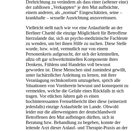
Drehrichtung zu verändern als dass einer (seltener eine)
der zahllosen „Verkappten“ je den Mut aufbrächte,
einem anderen, als „normal“ Eingeschätzten, seine –
krankhafte – sexuelle Ausrichtung anzuvertrauen.
Vielleicht stellt nach wie vor eine Anlaufstelle an der
Berliner Charité die einzige Möglichkeit für Betroffene
hierzulande dar, sich an psycho-medizinische Fachleute
zu wenden, um bei ihnen Hilfe zu suchen. Diese Stelle
wurde, bzw. wird, vermutlich nur von einem
Personenkreis aufgesucht, der sich der kriminellen,
allzu oft gar schwerkriminellen Komponente ihres
Denkens, Fühlens und Handelns voll bewusst
geworden ist. Diese Menschen sind zumindest gewillt,
unter fachärztlicher Anleitung zu lernen, mit ihrer
Veranlagung rechtskonform umzugehen, sprich alle
Situationen von Vornherein bewusst und konsequent zu
vermeiden, welche die Gefahr eines Rückfalls in sich
tragen. Vor etlichen Jahren gab es einen
hochinteressanten Fernsehbericht über diese (seinerzeit
jedenfalls) einzige Anlaufstelle im Lande. Obwohl
leider nur die allerwenigsten der deutschlandweit
Betroffenen den Mut aufbringen dürften, sich in
Beratung bzw. Behandlung zu begeben, konnte der
leitende Arzt dieser Anlauf- und Therapie-Praxis an der