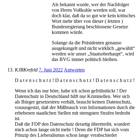
Als bekannt wurde, wer der Nachfolger
von Herrn Voßkuhle werden soll, war
doch klar, daß da so gut wie kein kritisches
Wort mehr über von dieser ( letzten )
Bundesregierung beschlossene Gesetze
kommen würde.
Solange da die Präsidenten genauso
ausgekungelt und nicht wirklich „gewählt“
werden wie unser „Staatsoberhaupt“, wird
das BVG immer politisch bleiben.
KJBKrefeld
7. Juni 2022
Antworten
D a t e n s c h u t z ! D a t e n s c h u t z ! D a t e n s c h u t z !
Wenn ich das nur höre, habe ich schon gefrühstückt ! Der
Datenschutz in Deutschland hilft nur Kriminellen. Wer sich
als Bürger gesetzestreu verhält, braucht keinen Datenschutz,
vorausgestzt, daß der Mißbrauch von Informationen durch die
erhebenen staatlichen Stellen mit strengsten Strafen bedroht
ist.
Daß die FDP den Datenschutz derartig überrtreibt, wundert
mich achon lange nicht mehr ! Denn die FDP hat sich vom
Prinzip des Lieberalismus schon lange verabschiedet