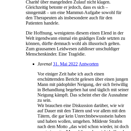
Charité über mangelnden Zulauf nicht klagen.
Gleichzeitig betonte er jedoch, dass es sich –
sinngemäß – um eine Mammut-Aufgabe sowohl für
den Therapeuten als insbesondere auch für den
Patienten handele.
Die Hoffnung, wenigstens diesem einen Elend in der
Welt irgendwann einmal ein gnädiges Ende setzten zu
können, dürfte demnach wohl als illusorisch gelten.
Zum grausamen Leidwesen zahlloser unschuldiger
Menschenkinder. Eine Tragödie.
Juvenal
31. Mai 2022
Antworten
Vor einiger Zeit habe ich auch einen
erschütternden Bericht gelesen über einen jungen
Mann mit pädophiler Neigung, der sich freiwillig
in Behandlung begeben hat und täglich mit seiner
Neigung kämpft. Das scheint eher die Ausnahme
zu sein.
Wir brauchen eine Diskussion darüber, wie wir
auf Dauer mit den Tätern und vor allem mit den
Tätern, die gar kein Unrechtsbewusstsein haben
und haben wollen, umgehen. Mildeste Strafen
nach dem Motto „das wird schon wieder, ist doch