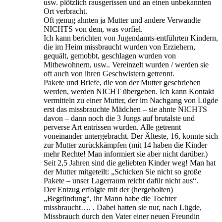
usw. plötzlich rausgerissen und an einen unbekannten
Ort verbracht.
Oft genug ahnten ja Mutter und andere Verwandte
NICHTS von dem, was vorfiel.
Ich kann berichten von Jugendamts-entführten Kindern,
die im Heim missbraucht wurden von Erziehern,
gequält, gemobbt, geschlagen wurden von
Mitbewohnern, usw.. Vereinzelt wurden / werden sie
oft auch von ihren Geschwistern getrennt.
Pakete und Briefe, die von der Mutter geschrieben
werden, werden NICHT übergeben. Ich kann Kontakt
vermitteln zu einer Mutter, der im Nachgang von Lügde
erst das missbrauchte Mädchen – sie ahnte NICHTS
davon – dann noch die 3 Jungs auf brutalste und
perverse Art entrissen wurden. Alle getrennt
voneinander untergebracht. Der Älteste, 16, konnte sich
zur Mutter zurückkämpfen (mit 14 haben die Kinder
mehr Rechte! Man informiert sie aber nicht darüber.)
Seit 2,5 Jahren sind die geliebten Kinder weg! Man hat
der Mutter mitgeteilt: „Schicken Sie nicht so große
Pakete – unser Lagerraum reicht dafür nicht aus“.
Der Entzug erfolgte mit der (hergeholten)
„Begründung“, ihr Mann habe die Tochter
missbraucht…. . Dabei hatten sie nur, nach Lügde,
Missbrauch durch den Vater einer neuen Freundin