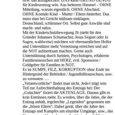
bzw. das abzugleichen. DAS kann GRUND GENUG
für Kindesentzug sein. Aus heiterem Himmel – OHNE
Mitteilung, warum eigentlich. OHNE Abschied.
OHNE Kontakt Kind – Mutter / Eltern hinterher. Das
muss man bei Gericht mühsam einklagen.
Deutschland, schlimmer Ort. Selbst gute Anwälte sind
macht- und ratlos.
Mit der Kinderschutzbewegung JS (steht für den
Gründer Johannes Schumacher, Jesus Segnet oder Ja
Sagen, wahlweise) möchten wir ehrenamtlichen Helfer
und Unterstützer mehr Vernetzung erreichen und auf
die NOT aufmerksam machen. Gerne auch
Unterstützung durch Juristen, Psychologen, erfahrene
Familienmenschen mit HERZ, evtl. Sponsoren /
Geldgeber für Familien in NOT.
Es ist SUMPF, FILZ, KORRUPTION ohne Ende im
Hintergrund der Behörden / Jugendhilfeausschuss, usw.
zu vermuten. …
„Verantwortliche“ findet man nicht. Jede/r trägt sein
Teil zur Aufrechterhaltung des Entzugs bei: Der
„Gutachter“ fixiert die AKTENLAGE. Daraus gibt es
kein Entrinnen mehr. Es werden, über die Jahre, die der
Entzug anhält, regelrechte „Legenden“ gesponnen um
die „bösen Eltern“. Dabei gerät, über die Jahre des
Entzugs und Kampfes um einzelne Umgänge, usw., das