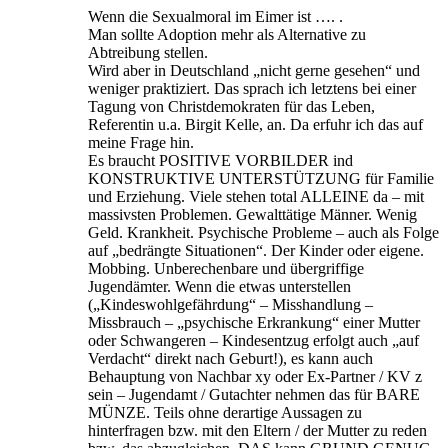
Wenn die Sexualmoral im Eimer ist …. .
Man sollte Adoption mehr als Alternative zu
Abtreibung stellen.
Wird aber in Deutschland „nicht gerne gesehen“ und
weniger praktiziert. Das sprach ich letztens bei einer
Tagung von Christdemokraten für das Leben,
Referentin u.a. Birgit Kelle, an. Da erfuhr ich das auf
meine Frage hin.
Es braucht POSITIVE VORBILDER ind
KONSTRUKTIVE UNTERSTÜTZUNG für Familie
und Erziehung. Viele stehen total ALLEINE da – mit
massivsten Problemen. Gewalttätige Männer. Wenig
Geld. Krankheit. Psychische Probleme – auch als Folge
auf „bedrängte Situationen“. Der Kinder oder eigene.
Mobbing. Unberechenbare und übergriffige
Jugendämter. Wenn die etwas unterstellen
(„Kindeswohlgefährdung“ – Misshandlung –
Missbrauch – „psychische Erkrankung“ einer Mutter
oder Schwangeren – Kindesentzug erfolgt auch „auf
Verdacht“ direkt nach Geburt!), es kann auch
Behauptung von Nachbar xy oder Ex-Partner / KV z
sein – Jugendamt / Gutachter nehmen das für BARE
MÜNZE. Teils ohne derartige Aussagen zu
hinterfragen bzw. mit den Eltern / der Mutter zu reden