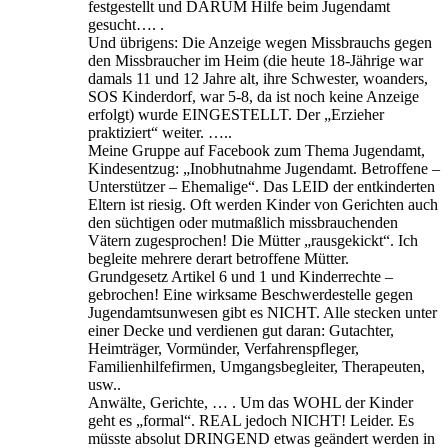
festgestellt und DARUM Hilfe beim Jugendamt
gesucht…. .
Und übrigens: Die Anzeige wegen Missbrauchs gegen
den Missbraucher im Heim (die heute 18-Jährige war
damals 11 und 12 Jahre alt, ihre Schwester, woanders,
SOS Kinderdorf, war 5-8, da ist noch keine Anzeige
erfolgt) wurde EINGESTELLT. Der „Erzieher
praktiziert“ weiter. …..
Meine Gruppe auf Facebook zum Thema Jugendamt,
Kindesentzug: „Inobhutnahme Jugendamt. Betroffene –
Unterstützer – Ehemalige“. Das LEID der entkinderten
Eltern ist riesig. Oft werden Kinder von Gerichten auch
den süchtigen oder mutmaßlich missbrauchenden
Vätern zugesprochen! Die Mütter „rausgekickt“. Ich
begleite mehrere derart betroffene Mütter.
Grundgesetz Artikel 6 und 1 und Kinderrechte –
gebrochen! Eine wirksame Beschwerdestelle gegen
Jugendamtsunwesen gibt es NICHT. Alle stecken unter
einer Decke und verdienen gut daran: Gutachter,
Heimträger, Vormünder, Verfahrenspfleger,
Familienhilfefirmen, Umgangsbegleiter, Therapeuten,
usw..
Anwälte, Gerichte, … . Um das WOHL der Kinder
geht es „formal“. REAL jedoch NICHT! Leider. Es
müsste absolut DRINGEND etwas geändert werden in