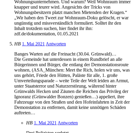
Wohnungsunternehmen. Und warum? Weil Wohnraum immer
knapper und teurer wird. Angesichts der Tricks von
Wohnungsbesitzern platzt manchen Mietenden der Kragen.“
„Wir haben den Tweet zur Wohnraum-Doku gelöscht, er war
ungünstig und missverständlich formuliert. Solltet ihr den
Inhalt trotzdem suchen, hier findet ihr ihn:
zdf.de/dokumentation, 01.05.2021
HB
1. Mai 2021
Antworten
Banges Warten auf die Freinacht (30.04. Grünwald)…
Die Gemeinde hat unterdessen in einem Rundbrief an alle
Bürgerinnen und Bürger, die entlang der Demonstationsroute
wohnen, (ASA_München: Meet the Rich, holen wir uns, was
uns gehört, Friede den Hütten, Paläste für alle, 1. große
Umverteilungsparade – weite Teile der Welt leiden an Armut,
unter Staatsterror und Naturzerstörung, während hinter
Grünwalds Hecken und Zäunen die Reichen das Privileg der
Ignoranz (Grünwalder Bonzen) genießen…) appeliert, ihre
Fahrzeuge von den Straßen und den Hofeinfahrten in Zeit der
Demonstation zu entfernen, damit keine unnötigen Schäden
auftreten…
HB
1. Mai 2021
Antworten
Drei Polizisten verletzt…