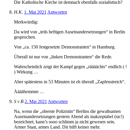
Die Katholische Kirche ist demnach ebenfalls sozialistisch?
H.K.
1. Mai 2021
Antworten
Merkwürdig:
Da wird von „teils heftigen Auseinandersetzungen“ in Berlin
gesprochen.
Von „ca. 150 festgesetzte Demonstranten“ in Hamburg.
Überall ist nur von „linken Demonstranten“ die Rede.
Wahrscheinlich zeigt der Kampf gegen „räääächts“ endlich ( !
) Wirkung …
Aber spätestens in 53 Minuten ist eh überall „Zapfenstreich“.
Äääähemmm …
S v B
2. Mai 2021
Antworten
Na, wenn die „oberste Polizistin“ Berlins die gewaltsamen
Auseinandersetzungen gestern Abend als inakzeptabel (sic!)
bezeichnet, kann’s sooo schlimm ja nicht gewesen sein.
Armer Staat, armes Land. Dir hilft keiner mehr.