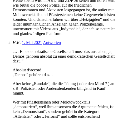
Heute abend wird in ARD und ZDF zu sehen und hören sein,
wie brutal die böööse Polizei auf die friedlichen
Demonstranten und Aktivisten losgegangen ist, die außer mit
Moltowcocktails und Pflastersteinen keine Gegenwehr leisten
konnten. Und danach erfahren wir über „Hetzjagden“ und die
leider unumgänglichen Anzeigen gegen Polizeibeamte,
untermauert mit Videos aus „Indymedia“, der ach so neutralen
und glaubwürdigen Plattform.
H.K.
1. Mai 2021
Antworten
„… Eine demokratische Gesellschaft muss das aushalten, ja,
Demos gehören absolut zu einer demokratischen Gesellschaft
dazu.“
Absolut d‘accord.
„Demos“ gehören dazu.
Aber keine „Randale“, die die Tötung ( oder den Mord ? ) an
z.B. Polizisten oder Andersdenkenden billigend in Kauf
nimmt.
Wer mit Pflastersteinen oder Molotowcocktails
„demonstriert“, weil ihm ansonsten die Argumente fehlen, ist
kein „Demonstrant“, sondern gehört in die Kategorie
„Attentäter“ oder „Terrorist“ und sollte entsprechend