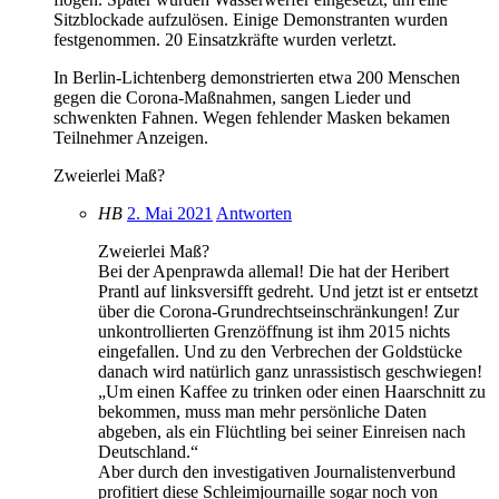
Sitzblockade aufzulösen. Einige Demonstranten wurden
festgenommen. 20 Einsatzkräfte wurden verletzt.
In Berlin-Lichtenberg demonstrierten etwa 200 Menschen
gegen die Corona-Maßnahmen, sangen Lieder und
schwenkten Fahnen. Wegen fehlender Masken bekamen
Teilnehmer Anzeigen.
Zweierlei Maß?
HB
2. Mai 2021
Antworten
Zweierlei Maß?
Bei der Apenprawda allemal! Die hat der Heribert
Prantl auf linksversifft gedreht. Und jetzt ist er entsetzt
über die Corona-Grundrechtseinschränkungen! Zur
unkontrollierten Grenzöffnung ist ihm 2015 nichts
eingefallen. Und zu den Verbrechen der Goldstücke
danach wird natürlich ganz unrassistisch geschwiegen!
„Um einen Kaffee zu trinken oder einen Haarschnitt zu
bekommen, muss man mehr persönliche Daten
abgeben, als ein Flüchtling bei seiner Einreisen nach
Deutschland.“
Aber durch den investigativen Journalistenverbund
profitiert diese Schleimjournaille sogar noch von