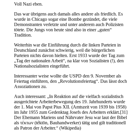
Voll Nazi eben.
Das war übrigens auch damals alles andere als friedlich. Es
wurde in Chicago sogar eine Bombe gezündet, die viele
Demonstranten verletzte und unter anderem auch Polizisten
tötete. Die Jungs von heute sind also in einer „guten“
Tradition.
Weiterhin war die Einführung durch die linken Parteien in
Deutschland zunächst schwierig, weil die bürgerlichen
Parteien nichts davon hielten. Erst 1933 wurde der Tag zum
„Tag der nationalen Arbeit“, na klar von Sozialisten (!), den
Nationalsozialisten eingeführt.
Interessanter weise wollte die USPD den 9. November als
Feiertag einführen, den „Revolutionsfeiertag“. Das lässt doch
Assoziationen zu.
Auch interessant: „In Reaktion auf die vielfach sozialistisch
ausgerichtete Arbeiterbewegung des 19. Jahrhunderts wurde
der 1. Mai von Papst Pius XII. (Amtszeit von 1939 bis 1958)
im Jahr 1955 zum Gedenktag Josefs des Arbeiters erklärt.[31]
Der Ehemann Mariens und Nährvater Jesu war laut der Bibel
als τέκτων (téktōn, Bauhandwerker) tätig und gilt traditionell
als Patron der Arbeiter.“ (Wikipedia)