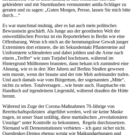
gekleideter und mit Sturmhauben vermummter antifa-Schläger zu
geraten und zu sagen: „Guten Morgen, Presse, lassen Sie mich bitte
durch…“
Es war manchmal mulmig, aber es hat auch mein politisches
Bewusstsein geschärft. Als Junge aus der geordneten Welt der
ostwestfälischen Provinz ist ein Reporterleben in Berlin wie eine
Offenbarung. Wenn ich mich an die hemmungslose Gewalt junger
Extremisten dort erinnere, die im Sekundentakt Pflastersteine auf
Uniformierte schleuderten und dabei johlten und die Arme nach
einem „Treffer“ wie zum Torjubel hochrissen, während im
Hintergrund Mülltonnen brannten, dann bekam ich zumindest eine
Ahnung, wie es in den 30er Jahren auf Berlins Straßen gewesen
sein musste, wenn der braune und der rote Mob aufeinander trafen.
Und auch damals war vom Bürgertum, der sogenannten „Mitte“,
nichts zu sehen. Totalversagen…wie heute auch. Hauptsache ein
Handtuch auf irgendeinem Liegestuhl, während draußen die Hütte
brennt.
Während im Zuge der Corona-Maßnahmen 70-Jährige von
Bereitschaftspolizisten abgeführt werden, weil sie keine Maske
tragen, ist unser Staat unfähig, diese martialischen „revolutionären
Umzüge“ unter Kontrolle zu bekommen, Regeln durchzusetzen.
Niemand will Demonstrationen verbieten – ich ganz sicher nicht.
Querdenker-Demos ebenso wenig wie Maikundgebungen und