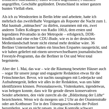
angegriffen, Geschäfte geplündert. Deutschland in seiner ganzen
bunten Vielfalt eben.
Als ich zu Wendezeiten in Berlin lebte und arbeitete, hatte ich
mehrfach das zweifelhafte Vergnügen als Reporter die Nacht zum 1.
Mai hautnah „mitmachen“ zu dürfen, zusammen mit ein, zwei
anderen Tollen Kollegen von Radio 100,6, dem ersten und
legendären Privatradio in der Metropole – erfolgreich, DDR-
feindlich und eine echte CDU-Bude, wie es in der deutschen
Medienlandschaft heute nicht einmal mehr denkbar wäre. 36
Berliner Unternehmer hatten ein bisschen Erspartes rausgerückt, und
wir haben geliefert mit einem unverwechselbaren journalistischen
Freestyle-Programm, das die Berliner in Ost und West total
begeisterte.
Aber der 1. Mai, das war – wie die Räumung besetzter Häuser auch
– sogar für unsere junge und engagierte Redaktion etwas für die
Feinschmecker. Bevor, wir nachts rausgingen mit Lederjacke und
Aufnahmegerät, ließen wir alles in der Redaktion, was uns hätte
identifizieren können. Personalausweis, Visitenkarten, irgendetwas,
was belegen konnte, dass wir für gerade diesen konservativen
Sender arbeiteten, den viele zurecht als die „Bildzeitung der Lüfte“
bezeichneten. Wenn wir da morgens um 2 Uhr an der Oranienstraße
oder am Kottbusser Tor in den Tränengasschwaden der Polizei
herumliefen, war es nicht ratsam, in eine Kontrolle schwarz