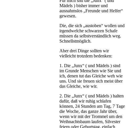
Für mich snd die „Junx“ ( und
Mädels ) bisher immer und
ausnahmslos „Freunde und Helfer“
gewesen.
Die, die sich „austoben“ wollen und
irgendwelche schwarzen Schafe
müssen da selbstverständlich weg.
Schnellstmöglich.
Aber drei Dinge sollten wir
vielleicht trotzdem bedenken:
1. Die „Junx“ ( und Mädels ) sind
im Grunde Menschen wie Sie und
ich, denen tut das Gleiche weh wie
uns. Und sie freuen sich meist über
das Gleiche, wie wir.
2. Die „Junx“ ( und Mädels ) halten
dafür, daß wir ruhig schlafen
können, 24 Stunden am Tag, 7 Tage
die Woche, das ganze Jahr über,
wenn wir mit der Trommel um den
Weihnachtsbaum laufen, Silvester
feiern oder Geburtstag, einfach