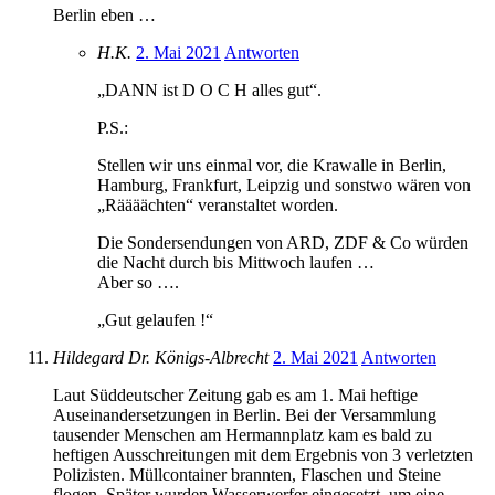
Berlin eben …
H.K.
2. Mai 2021
Antworten
„DANN ist D O C H alles gut“.
P.S.:
Stellen wir uns einmal vor, die Krawalle in Berlin,
Hamburg, Frankfurt, Leipzig und sonstwo wären von
„Räääächten“ veranstaltet worden.
Die Sondersendungen von ARD, ZDF & Co würden
die Nacht durch bis Mittwoch laufen …
Aber so ….
„Gut gelaufen !“
Hildegard Dr. Königs-Albrecht
2. Mai 2021
Antworten
Laut Süddeutscher Zeitung gab es am 1. Mai heftige
Auseinandersetzungen in Berlin. Bei der Versammlung
tausender Menschen am Hermannplatz kam es bald zu
heftigen Ausschreitungen mit dem Ergebnis von 3 verletzten
Polizisten. Müllcontainer brannten, Flaschen und Steine
flogen. Später wurden Wasserwerfer eingesetzt, um eine