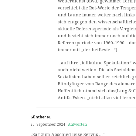
Wetterdienst (dwd) gewidmet: Terli 
verschiebt die Rot-Werte der Temper
und Laune immer weiter nach links
sich entgegen den wissenschaftliche
aktuelle Referenzperiode als Vergl
und bezieht sich immer noch auf di
Referenzperiode von 1960-1990… dan
immer mit „der heißeste…“]
…auf ihre „tollkühne Spekulation“ w
auch nicht wetten. Die als Sozialde
Sozialisten haben selber reichlich g
Blindgänger vom Range des atomare
Hoffentlich nimmt sich das(Lang & Co.
Antifa-Esken-„nicht allzu viel lern
Günther M.
25. September 2024
Antworten
„Sag zum Abschied leise Servus …“