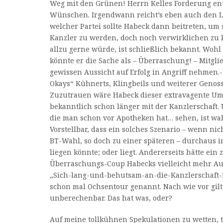
Weg mit den Grünen! Herrn Kelles Forderung en
Wünschen. Irgendwann reicht’s eben auch den Le
welcher Partei sollte Habeck dann beitreten, um
Kanzler zu werden, doch noch verwirklichen zu 
allzu gerne würde, ist schließlich bekannt. Woh
könnte er die Sache als – Überraschung! – Mitgli
gewissen Aussicht auf Erfolg in Angriff nehmen.-
Okays“ Kühnerts, Klingbeils und weiterer Genoss
Zuzutrauen wäre Habeck dieser extravagente Um
bekanntlich schon länger mit der Kanzlerschaft. 
die man schon vor Apotheken hat… sehen, ist wah
Vorstellbar, dass ein solches Szenario – wenn ni
BT-Wahl, so doch zu einer späteren – durchaus 
liegen könnte; oder liegt. Andererseits hätte ein 
Überraschungs-Coup Habecks vielleicht mehr Auss
„Sich-lang-und-behutsam-an-die-Kanzlerschaft-
schon mal Ochsentour genannt. Nach wie vor gilt –
unberechenbar. Das hat was, oder?
Auf meine tollkühnen Spekulationen zu wetten, 