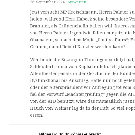
26. September 2024
Antworten
Jetzt versucht MP Kretschmann, Herrn Palmer z
holen, während Herr Habeck seine besondere Vert
Brantner, als Grünenchefin haben will. Interessant
von Herrn Palmer. Irgendwie fallen mir jetzt di
Obama ein, so nach dem Motto „family affairs“; Fa
Grünen, damit Robert Kanzler werden kann?
Wer heute die Sitzung in Thüringen verfolgt hat, 
Schleudertrauma vom Kopfschütteln. Ich glaube n
Affentheater jemals in der Geschichte der Bunde
Dysfunktional bis Anschlag. Hätte nur noch gefehl
oder der Alterspräsident vor Aufregung tot vom S
fiel der Vorwurf „Machtergreifung“ gegen die AFD
von der AFD benutzt, wäre das mutmaßlich justiz
Hauch von Weimar lag da in der Luft. So viel Pop
essen….
Hildegard Dr. Dr. Königs-Albrecht