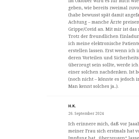
im Oktober wird es für mich wi
geben, wie bereits zweimal zuv
(habe bewusst spät damit angefa
Achtung – manche Ärzte preise
Grippe/Covid an. Mit mir ist das
Trotz der freundlichen Einladu
ich meine elektronische Patient
erstellen lassen. Erst wenn ich
deren Vorteilen und Sicherheits
überzeugt sein sollte, werde ich
einer solchen nachdenken. Ist b
(noch nicht – könnte es jedoch
Man kennt solches ja..).
H.K.
26. September 2024
Ich erinnere mich, daß vor Jaa
meiner Frau sich erstmals hat v
Impfung hat „überzeugen“ lasse