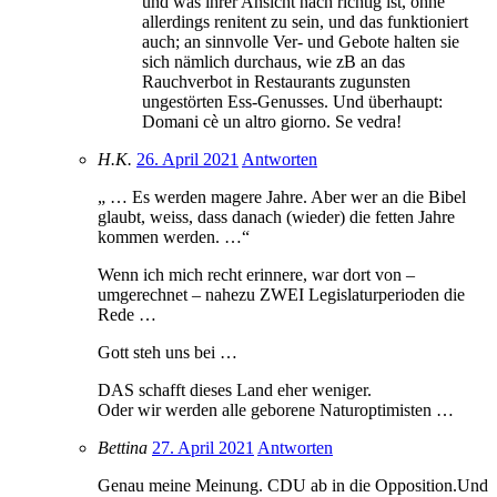
und was ihrer Ansicht nach richtig ist, ohne
allerdings renitent zu sein, und das funktioniert
auch; an sinnvolle Ver- und Gebote halten sie
sich nämlich durchaus, wie zB an das
Rauchverbot in Restaurants zugunsten
ungestörten Ess-Genusses. Und überhaupt:
Domani cè un altro giorno. Se vedra!
H.K.
26. April 2021
Antworten
„ … Es werden magere Jahre. Aber wer an die Bibel
glaubt, weiss, dass danach (wieder) die fetten Jahre
kommen werden. …“
Wenn ich mich recht erinnere, war dort von –
umgerechnet – nahezu ZWEI Legislaturperioden die
Rede …
Gott steh uns bei …
DAS schafft dieses Land eher weniger.
Oder wir werden alle geborene Naturoptimisten …
Bettina
27. April 2021
Antworten
Genau meine Meinung. CDU ab in die Opposition.Und