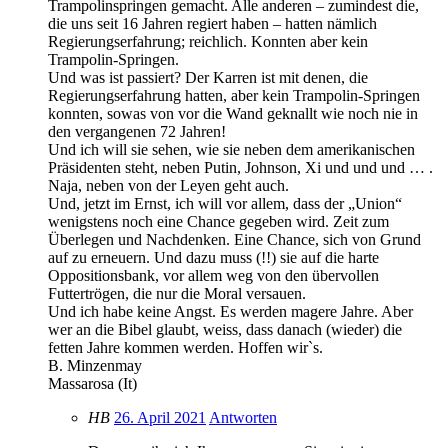
Trampolinspringen gemacht. Alle anderen – zumindest die,
die uns seit 16 Jahren regiert haben – hatten nämlich
Regierungserfahrung; reichlich. Konnten aber kein
Trampolin-Springen.
Und was ist passiert? Der Karren ist mit denen, die
Regierungserfahrung hatten, aber kein Trampolin-Springen
konnten, sowas von vor die Wand geknallt wie noch nie in
den vergangenen 72 Jahren!
Und ich will sie sehen, wie sie neben dem amerikanischen
Präsidenten steht, neben Putin, Johnson, Xi und und und … .
Naja, neben von der Leyen geht auch.
Und, jetzt im Ernst, ich will vor allem, dass der „Union“
wenigstens noch eine Chance gegeben wird. Zeit zum
Überlegen und Nachdenken. Eine Chance, sich von Grund
auf zu erneuern. Und dazu muss (!!) sie auf die harte
Oppositionsbank, vor allem weg von den übervollen
Futtertrögen, die nur die Moral versauen.
Und ich habe keine Angst. Es werden magere Jahre. Aber
wer an die Bibel glaubt, weiss, dass danach (wieder) die
fetten Jahre kommen werden. Hoffen wir`s.
B. Minzenmay
Massarosa (It)
HB
26. April 2021
Antworten