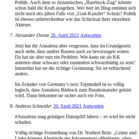
Politik. Auch dem so dynamischen „Baerbock-Zug“ könnte
schon bald die Kraft ausgehen. Wer hier im Blog entsinnt sich
nicht noch des jähen Falls von „Gott-Kanzler“ Schulz? Politik
ist ebenso unberechenbar wie das Schicksal ihrer einzelnen
Akteure.
Alexander Droste
26. April 2021
Antworten
Jetzt hat die Annalena aber vergessen, dass im Grundgesetz
auch steht, dass andere Rassen auch zu bevorzugen wären.
Da hat sie aber nun ein Problem. Wie kann sie als KK
antreten ohne schwarz oder zumindest schwarzbärtig zu sein?
Immerhin hat sie die richtige Gesinnung: Sie ist erfrischend
anders.
Im Zeitalter von Germany’s next Topmodell ist es völlig
logisch, dass Annalena Bärbock zum Bundeskanzler gekürt
wird. Dann bekommt sie sicher auch ein Foto.
Andreas Schneider
26. April 2021
Antworten
#Annalena mag geistigen Dünnpfiff labern – es wird ihr nicht
schaden.
Völlig richtige Feststellung von Dr. Norbert Bolz: „Grüne und
Linke können Abgründe der Inkompetenz offenbaren, ohne