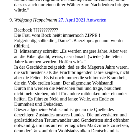
dass es auch nur einen ihrer Wähler zum Nachdenken bringen
würde.“
Wolfgang Heppelmann
27. April 2021
Antworten
Baerbock ????????????
Die Frau vom Bock heißt immernoch ZIPPE !
Folgerichtig sollte die „Dame“ -Baerzippe- genannt werden
(dürfen).
B. Minzenmay schreibt: „Es werden magere Jahre. Aber wer
an die Bibel glaubt, weiss, dass danach (wieder) die fetten
Jahre kommen werden. Hoffen wir`s.“
In der Geschichte zeigt sich, daß es die Mageren Jahre waren,
die sich meistens als die Fruchtbringenden Jahre zeigten, nicht
aber die Fetten. Es ist noch immer die schlimmste Krankheit,
die ein Volk ereilen kann: Der allgemeine Wohlstand!
Durch ihn werden die Menschen faul und träge, brauchen
nicht mehr streben, nicht für andere mitdenken oder einander
helfen. Es führt zu Neid und lange Weile, am Ende zu
Dummheit und Dekadenz.
Dieser allgemeine Wohlstand ist genau die Quelle des
derzeitigen Zustandes unseres Landes. Die universitären und
großstädtischen Traumwandler und Genderisten sind offenbar
notwändig, um uns auf ein erträgliches Maß zurück zu setzen,
denn der Tanz auf dem Wohlstadsvulkan Deutschland ist