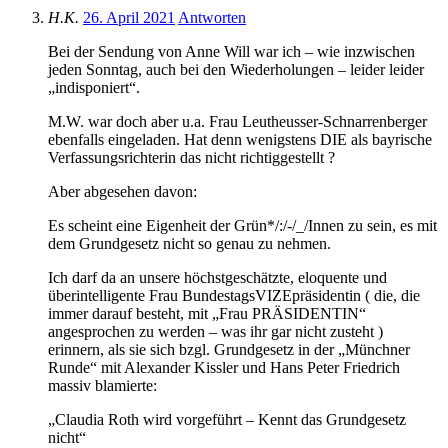
H.K.
26. April 2021
Antworten
Bei der Sendung von Anne Will war ich – wie inzwischen
jeden Sonntag, auch bei den Wiederholungen – leider leider
„indisponiert“.
M.W. war doch aber u.a. Frau Leutheusser-Schnarrenberger
ebenfalls eingeladen. Hat denn wenigstens DIE als bayrische
Verfassungsrichterin das nicht richtiggestellt ?
Aber abgesehen davon:
Es scheint eine Eigenheit der Grün*/:/-/_/Innen zu sein, es mit
dem Grundgesetz nicht so genau zu nehmen.
Ich darf da an unsere höchstgeschätzte, eloquente und
überintelligente Frau BundestagsVIZEpräsidentin ( die, die
immer darauf besteht, mit „Frau PRÄSIDENTIN“
angesprochen zu werden – was ihr gar nicht zusteht )
erinnern, als sie sich bzgl. Grundgesetz in der „Münchner
Runde“ mit Alexander Kissler und Hans Peter Friedrich
massiv blamierte:
„Claudia Roth wird vorgeführt – Kennt das Grundgesetz
nicht“