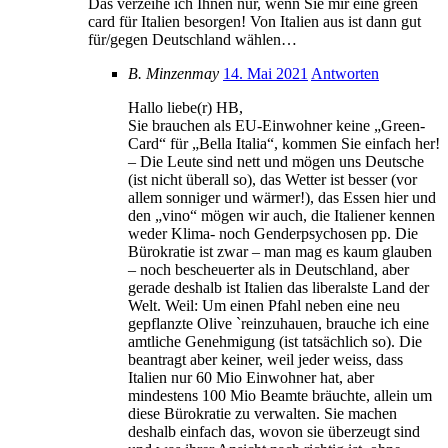
Das verzeihe ich Ihnen nur, wenn Sie mir eine green
card für Italien besorgen! Von Italien aus ist dann gut
für/gegen Deutschland wählen…
B. Minzenmay
14. Mai 2021
Antworten
Hallo liebe(r) HB,
Sie brauchen als EU-Einwohner keine „Green-
Card“ für „Bella Italia“, kommen Sie einfach her!
– Die Leute sind nett und mögen uns Deutsche
(ist nicht überall so), das Wetter ist besser (vor
allem sonniger und wärmer!), das Essen hier und
den „vino“ mögen wir auch, die Italiener kennen
weder Klima- noch Genderpsychosen pp. Die
Bürokratie ist zwar – man mag es kaum glauben
– noch bescheuerter als in Deutschland, aber
gerade deshalb ist Italien das liberalste Land der
Welt. Weil: Um einen Pfahl neben eine neu
gepflanzte Olive `reinzuhauen, brauche ich eine
amtliche Genehmigung (ist tatsächlich so). Die
beantragt aber keiner, weil jeder weiss, dass
Italien nur 60 Mio Einwohner hat, aber
mindestens 100 Mio Beamte bräuchte, allein um
diese Bürokratie zu verwalten. Sie machen
deshalb einfach das, wovon sie überzeugt sind