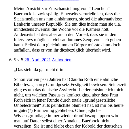
Meine Ansicht zur Zurschaustellung von “ Lenchen“
Baerbock ist zwiespältig. Einerseits verurteile ich, dass die
Staatsmedien uns nun einhämmern, sie sei die alternativlose
Lenkerin unserer Republik. Sie tun dies indem man sie u.a.
mindestens zweimal die Woche vor die Kamera holt.
Anderseits hat dies aber auch den Vorteil, dass sie in den
Interviews möglichst viel saudummes Zeug von sich geben
kann. Selbst dem gleichdummen Bürger müsste dann doch
auffallen, dass er von ihr diesbezüglich überholt wird.
S v B
26. April 2021
Antworten
„Das steht da gar nicht drin.“
Schon vor ein paar Jahren hat Claudia Roth eine ähnliche
Bibelfes…, sorry Grundgesetz-Festigkeit bewiesen. Seinerzeit
ging es um das deutsche Asylrecht. Leider entsinne ich mich
nicht, um welchen Passus es konkret ging, aber dass Frau
Roth sich in jener Runde durch totale „grundgesetzliche
Unbelecktheit“ aufs peinlichste blamiert hat, ist mir bis heute
in guter(?) Erinnerung geblieben. Ohne jegliche
Wissensgrundlage immer wieder drauf loszuplappern wird
man auf Dauer selbst einer Annalena Baerbock nicht
verzeihen. Sie ist und bleibt eben der Kobold der deutschen