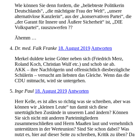
Wie können Sie denn fordern, die „beliebteste Politikerin
Deutschlands“, „die mächtigste Frau der Welt“, „unsere
alternativlose Kanzlerin“, aus der „konservativen Partei“, die
„der Garant für Innere und Äußere Sicherheit“ ist, „DIE
Volkspartei“, rauszuwerfen ??
Ähemm …
Dr. med. Falk Franke
18. August 2019
Antworten
Merkel duldete keine Götter neben sich (Friedrich Merz,
Roland Koch, Christian Wulf etc.) und schob sie ab.
AKK – ihre Nachfolgerin und offensichtlich diesbezügliche
Schülerin – versucht am liebsten das Gleiche. Wenn das die
CDU mitmacht, wird sie untergehen.
Inge Paul
18. August 2019
Antworten
Herr Kelle, es ist alles so richtig was sie schreiben, aber was
können wir „kleinen Leute“ tun damit sich diese
unerträglichen Zustände in unserem Land ändern? Können
Sie sich nicht mit anderen Parteimitgliedern
zusammenschließen und Herrn Maaßen laut und vernehmlich
unterstützen in der Werteunion? Sind Sie schon dabei? Was
nutzt es, hier auf dieser Seite zu schreiben, Kritik zu üben? Da