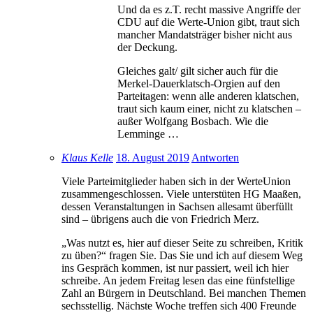
Und da es z.T. recht massive Angriffe der
CDU auf die Werte-Union gibt, traut sich
mancher Mandatsträger bisher nicht aus
der Deckung.
Gleiches galt/ gilt sicher auch für die
Merkel-Dauerklatsch-Orgien auf den
Parteitagen: wenn alle anderen klatschen,
traut sich kaum einer, nicht zu klatschen –
außer Wolfgang Bosbach. Wie die
Lemminge …
Klaus Kelle
18. August 2019
Antworten
Viele Parteimitglieder haben sich in der WerteUnion
zusammengeschlossen. Viele unterstüten HG Maaßen,
dessen Veranstaltungen in Sachsen allesamt überfüllt
sind – übrigens auch die von Friedrich Merz.
„Was nutzt es, hier auf dieser Seite zu schreiben, Kritik
zu üben?“ fragen Sie. Das Sie und ich auf diesem Weg
ins Gespräch kommen, ist nur passiert, weil ich hier
schreibe. An jedem Freitag lesen das eine fünfstellige
Zahl an Bürgern in Deutschland. Bei manchen Themen
sechsstellig. Nächste Woche treffen sich 400 Freunde