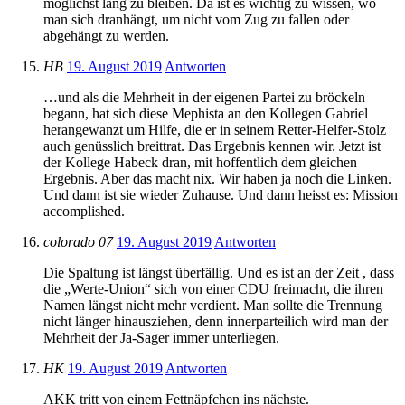
möglichst lang zu bleiben. Da ist es wichtig zu wissen, wo
man sich dranhängt, um nicht vom Zug zu fallen oder
abgehängt zu werden.
HB
19. August 2019
Antworten
…und als die Mehrheit in der eigenen Partei zu bröckeln
begann, hat sich diese Mephista an den Kollegen Gabriel
herangewanzt um Hilfe, die er in seinem Retter-Helfer-Stolz
auch genüsslich breittrat. Das Ergebnis kennen wir. Jetzt ist
der Kollege Habeck dran, mit hoffentlich dem gleichen
Ergebnis. Aber das macht nix. Wir haben ja noch die Linken.
Und dann ist sie wieder Zuhause. Und dann heisst es: Mission
accomplished.
colorado 07
19. August 2019
Antworten
Die Spaltung ist längst überfällig. Und es ist an der Zeit , dass
die „Werte-Union“ sich von einer CDU freimacht, die ihren
Namen längst nicht mehr verdient. Man sollte die Trennung
nicht länger hinausziehen, denn innerparteilich wird man der
Mehrheit der Ja-Sager immer unterliegen.
HK
19. August 2019
Antworten
AKK tritt von einem Fettnäpfchen ins nächste.