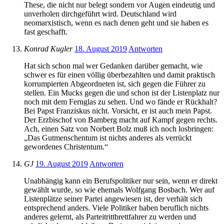
These, die nicht nur belegt sondern vor Augen eindeutig und
unverholen dirchgeführt wird. Deutschland wird
neomarxistisch, wenn es nach denen geht und sie haben es
fast geschafft.
Konrad Kugler
18. August 2019
Antworten
Hat sich schon mal wer Gedanken darüber gemacht, wie
schwer es für einen völlig überbezahlten und damit praktisch
korrumpierten Abgeordneten ist, sich gegen die Führer zu
stellen. Ein Mucks gegen die und schon ist der Listenplatz nur
noch mit dem Fernglas zu sehen. Und wo fände er Rückhalt?
Bei Papst Franziskus nicht. Vorsicht, er ist auch mein Papst.
Der Erzbischof von Bamberg macht auf Kampf gegen rechts.
Ach, einen Satz von Norbert Bolz muß ich noch losbringen:
„Das Gutmenschentum ist nichts anderes als verrückt
gewordenes Christentum.“
GJ
19. August 2019
Antworten
Unabhängig kann ein Berufspolitiker nur sein, wenn er direkt
gewählt wurde, so wie ehemals Wolfgang Bosbach. Wer auf
Listenplätze seiner Partei angewiesen ist, der verhält sich
entsprechend anders. Viele Politiker haben beruflich nichts
anderes gelernt, als Parteitrittbrettfahrer zu werden und