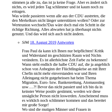
stimmen ja alle zu, das ist ja keine Frage. Aber es ändert sich
nichts, es wird jeden Tag schlimmer und ist kaum noch zu
ertragen.
Was würde passieren wenn alle aus der CDU austreten, die
den Merkelkurs nicht länger unterstützen wollen? Oder zur
Werteunion wechseln?Das wäre doch mal ein Schritt in die
richtige Richtung. Alles abwarten hat ja überhaupt nichts
genutzt. Und das wird sich auch nicht ändern.
SiWi
18. August 2019
Antworten
Frau Paul da kann ich Ihnen nur beipflichten! Kritik
und Widerstand im geschützten Raum wird Nichts
verändern. Es ist allerhöchste Zeit Farbe zu bekennen!
Wann steht endlich die halbe CDU auf, die ja angeblich
schon von Anbeginn der Flüchtlingskrise an mit Ihrer
Chefin nicht mehr einverstanden war und Ihren
Alleingang nicht gutgeheissen hat beim Thema
Migration, Euro- bzw. Bankenrettung, Atomausstieg
usw….?! Bevor das nicht passiert und ich bin da in
keinster Weise positiv gestimmt, werden wir diese
unsägliche Person nicht loswerden. Anscheinend muss
es wirklich noch schlimmer kommen und das bereitet
mir große Sorge!
Wo sind die mutigen Männer und Frauen in