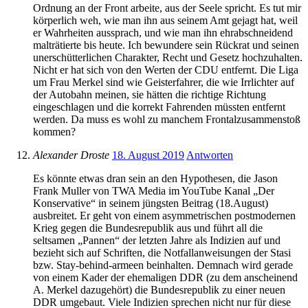
Ordnung an der Front arbeite, aus der Seele spricht. Es tut mir
körperlich weh, wie man ihn aus seinem Amt gejagt hat, weil
er Wahrheiten aussprach, und wie man ihn ehrabschneidend
malträtierte bis heute. Ich bewundere sein Rückrat und seinen
unerschütterlichen Charakter, Recht und Gesetz hochzuhalten.
Nicht er hat sich von den Werten der CDU entfernt. Die Liga
um Frau Merkel sind wie Geisterfahrer, die wie Irrlichter auf
der Autobahn meinen, sie hätten die richtige Richtung
eingeschlagen und die korrekt Fahrenden müssten entfernt
werden. Da muss es wohl zu manchem Frontalzusammenstoß
kommen?
Alexander Droste
18. August 2019
Antworten
Es könnte etwas dran sein an den Hypothesen, die Jason
Frank Muller von TWA Media im YouTube Kanal „Der
Konservative“ in seinem jüngsten Beitrag (18.August)
ausbreitet. Er geht von einem asymmetrischen postmodernen
Krieg gegen die Bundesrepublik aus und führt all die
seltsamen „Pannen“ der letzten Jahre als Indizien auf und
bezieht sich auf Schriften, die Notfallanweisungen der Stasi
bzw. Stay-behind-armeen beinhalten. Demnach wird gerade
von einem Kader der ehemaligen DDR (zu dem anscheinend
A. Merkel dazugehört) die Bundesrepublik zu einer neuen
DDR umgebaut. Viele Indizien sprechen nicht nur für diese