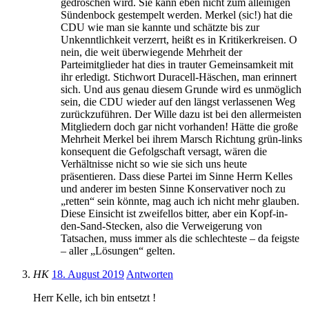
gedroschen wird. Sie kann eben nicht zum alleinigen
Sündenbock gestempelt werden. Merkel (sic!) hat die
CDU wie man sie kannte und schätzte bis zur
Unkenntlichkeit verzerrt, heißt es in Kritikerkreisen. O
nein, die weit überwiegende Mehrheit der
Parteimitglieder hat dies in trauter Gemeinsamkeit mit
ihr erledigt. Stichwort Duracell-Häschen, man erinnert
sich. Und aus genau diesem Grunde wird es unmöglich
sein, die CDU wieder auf den längst verlassenen Weg
zurückzuführen. Der Wille dazu ist bei den allermeisten
Mitgliedern doch gar nicht vorhanden! Hätte die große
Mehrheit Merkel bei ihrem Marsch Richtung grün-links
konsequent die Gefolgschaft versagt, wären die
Verhältnisse nicht so wie sie sich uns heute
präsentieren. Dass diese Partei im Sinne Herrn Kelles
und anderer im besten Sinne Konservativer noch zu
„retten“ sein könnte, mag auch ich nicht mehr glauben.
Diese Einsicht ist zweifellos bitter, aber ein Kopf-in-
den-Sand-Stecken, also die Verweigerung von
Tatsachen, muss immer als die schlechteste – da feigste
– aller „Lösungen“ gelten.
HK
18. August 2019
Antworten
Herr Kelle, ich bin entsetzt !