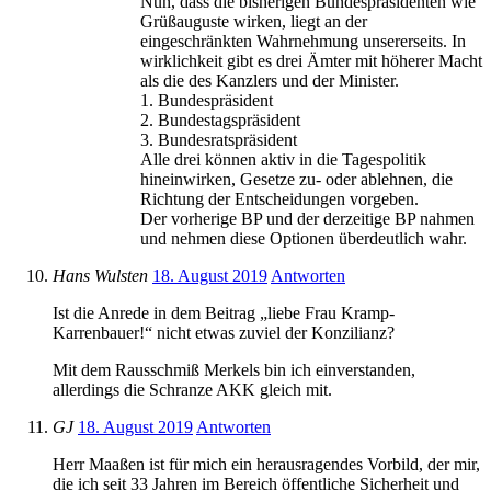
Nun, dass die bisherigen Bundespräsidenten wie
Grüßauguste wirken, liegt an der
eingeschränkten Wahrnehmung unsererseits. In
wirklichkeit gibt es drei Ämter mit höherer Macht
als die des Kanzlers und der Minister.
1. Bundespräsident
2. Bundestagspräsident
3. Bundesratspräsident
Alle drei können aktiv in die Tagespolitik
hineinwirken, Gesetze zu- oder ablehnen, die
Richtung der Entscheidungen vorgeben.
Der vorherige BP und der derzeitige BP nahmen
und nehmen diese Optionen überdeutlich wahr.
Hans Wulsten
18. August 2019
Antworten
Ist die Anrede in dem Beitrag „liebe Frau Kramp-
Karrenbauer!“ nicht etwas zuviel der Konzilianz?
Mit dem Rausschmiß Merkels bin ich einverstanden,
allerdings die Schranze AKK gleich mit.
GJ
18. August 2019
Antworten
Herr Maaßen ist für mich ein herausragendes Vorbild, der mir,
die ich seit 33 Jahren im Bereich öffentliche Sicherheit und