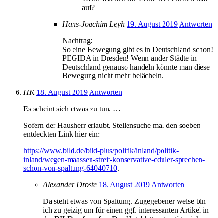
auf?
Hans-Joachim Leyh
19. August 2019
Antworten
Nachtrag:
So eine Bewegung gibt es in Deutschland schon!
PEGIDA in Dresden! Wenn ander Städte in
Deutschland genauso handeln könnte man diese
Bewegung nicht mehr belächeln.
HK
18. August 2019
Antworten
Es scheint sich etwas zu tun. …
Sofern der Hausherr erlaubt, Stellensuche mal den soeben
entdeckten Link hier ein:
https://www.bild.de/bild-plus/politik/inland/politik-
inland/wegen-maassen-streit-konservative-cduler-sprechen-
schon-von-spaltung-64040710
.
Alexander Droste
18. August 2019
Antworten
Da steht etwas von Spaltung. Zugegebener weise bin
ich zu geizig um für einen ggf. interessanten Artikel in