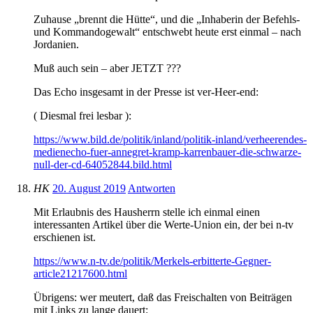
Zuhause „brennt die Hütte“, und die „Inhaberin der Befehls-
und Kommandogewalt“ entschwebt heute erst einmal – nach
Jordanien.
Muß auch sein – aber JETZT ???
Das Echo insgesamt in der Presse ist ver-Heer-end:
( Diesmal frei lesbar ):
https://www.bild.de/politik/inland/politik-inland/verheerendes-
medienecho-fuer-annegret-kramp-karrenbauer-die-schwarze-
null-der-cd-64052844.bild.html
HK
20. August 2019
Antworten
Mit Erlaubnis des Hausherrn stelle ich einmal einen
interessanten Artikel über die Werte-Union ein, der bei n-tv
erschienen ist.
https://www.n-tv.de/politik/Merkels-erbitterte-Gegner-
article21217600.html
Übrigens: wer meutert, daß das Freischalten von Beiträgen
mit Links zu lange dauert: