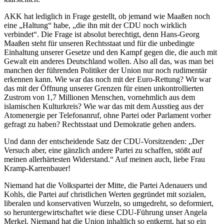
AKK hat lediglich in Frage gestellt, ob jemand wie Maaßen noch
eine „Haltung“ habe, „die ihn mit der CDU noch wirklich
verbindet“. Die Frage ist absolut berechtigt, denn Hans-Georg
Maaßen steht für unseren Rechtsstaat und für die unbedingte
Einhaltung unserer Gesetze und den Kampf gegen die, die auch mit
Gewalt ein anderes Deutschland wollen. Also all das, was man bei
manchen der führenden Politiker der Union nur noch rudimentär
erkennen kann. Wie war das noch mit der Euro-Rettung? Wir war
das mit der Öffnung unserer Grenzen für einen unkontrollierten
Zustrom von 1,7 Millionen Menschen, vornehmlich aus dem
islamischen Kulturkreis? Wie war das mit dem Ausstieg aus der
Atomenergie per Telefonanruf, ohne Partei oder Parlament vorher
gefragt zu haben? Rechtsstaat und Demokratie gehen anders.
Und dann der entscheidende Satz der CDU-Vorsitzenden: „Der
Versuch aber, eine gänzlich andere Partei zu schaffen, stößt auf
meinen allerhärtesten Widerstand.“ Auf meinen auch, liebe Frau
Kramp-Karrenbauer!
Niemand hat die Volkspartei der Mitte, die Partei Adenauers und
Kohls, die Partei auf christlichen Werten gegründet mit sozialen,
liberalen und konservativen Wurzeln, so umgedreht, so deformiert,
so heruntergewirtschaftet wie diese CDU-Führung unser Angela
Merkel. Niemand hat die Union inhaltlich so entkernt, hat so ein