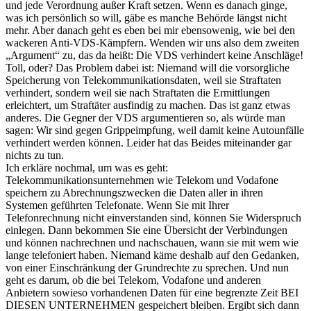
und jede Verordnung außer Kraft setzen. Wenn es danach ginge,
was ich persönlich so will, gäbe es manche Behörde längst nicht
mehr. Aber danach geht es eben bei mir ebensowenig, wie bei den
wackeren Anti-VDS-Kämpfern. Wenden wir uns also dem zweiten
„Argument“ zu, das da heißt: Die VDS verhindert keine Anschläge!
Toll, oder? Das Problem dabei ist: Niemand will die vorsorgliche
Speicherung von Telekommunikationsdaten, weil sie Straftaten
verhindert, sondern weil sie nach Straftaten die Ermittlungen
erleichtert, um Straftäter ausfindig zu machen. Das ist ganz etwas
anderes. Die Gegner der VDS argumentieren so, als würde man
sagen: Wir sind gegen Grippeimpfung, weil damit keine Autounfälle
verhindert werden können. Leider hat das Beides miteinander gar
nichts zu tun.
Ich erkläre nochmal, um was es geht:
Telekommunikationsunternehmen wie Telekom und Vodafone
speichern zu Abrechnungszwecken die Daten aller in ihren
Systemen geführten Telefonate. Wenn Sie mit Ihrer
Telefonrechnung nicht einverstanden sind, können Sie Widerspruch
einlegen. Dann bekommen Sie eine Übersicht der Verbindungen
und können nachrechnen und nachschauen, wann sie mit wem wie
lange telefoniert haben. Niemand käme deshalb auf den Gedanken,
von einer Einschränkung der Grundrechte zu sprechen. Und nun
geht es darum, ob die bei Telekom, Vodafone und anderen
Anbietern sowieso vorhandenen Daten für eine begrenzte Zeit BEI
DIESEN UNTERNEHMEN gespeichert bleiben. Ergibt sich dann