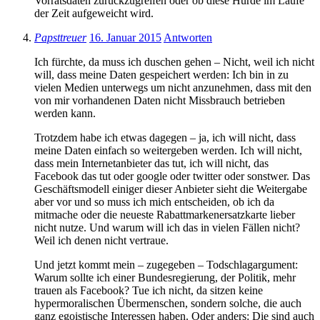
Vorratsdaten zurückzugreifen oder ob diese Hürde im Laufe
der Zeit aufgeweicht wird.
Papsttreuer
16. Januar 2015
Antworten
Ich fürchte, da muss ich duschen gehen – Nicht, weil ich nicht
will, dass meine Daten gespeichert werden: Ich bin in zu
vielen Medien unterwegs um nicht anzunehmen, dass mit den
von mir vorhandenen Daten nicht Missbrauch betrieben
werden kann.
Trotzdem habe ich etwas dagegen – ja, ich will nicht, dass
meine Daten einfach so weitergeben werden. Ich will nicht,
dass mein Internetanbieter das tut, ich will nicht, das
Facebook das tut oder google oder twitter oder sonstwer. Das
Geschäftsmodell einiger dieser Anbieter sieht die Weitergabe
aber vor und so muss ich mich entscheiden, ob ich da
mitmache oder die neueste Rabattmarkenersatzkarte lieber
nicht nutze. Und warum will ich das in vielen Fällen nicht?
Weil ich denen nicht vertraue.
Und jetzt kommt mein – zugegeben – Todschlagargument:
Warum sollte ich einer Bundesregierung, der Politik, mehr
trauen als Facebook? Tue ich nicht, da sitzen keine
hypermoralischen Übermenschen, sondern solche, die auch
ganz egoistische Interessen haben. Oder anders: Die sind auch