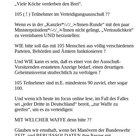
„Viele Köche verderben den Brei“.
105 ( ! ) Teilnehmer im Verteidigungsausschuß ??
Wenn es in der „Kanzler*/-/:/_/•/Innen-Runde“ mit den paar
Ministerpräsident*/-/:/_/•/Innen nicht gelingt, „Vertraulichkeit“
zu vereinbaren UND herzustellen:
WIE bitte soll das mit 105 Menschen aus völlig verschiedenen
Parteien, Behörden und Ämtern funktionieren ?
Und WIE kann es sein, daß es einer von der Ausschuß-
Vorsitzenden erstatteten Anzeige bedarf, einen derartigen
Geheimnisverrat strafrechtlich zu verfolgen ?
105 Teilnehmer sind m.E. mindestens 90 zuviel, eher sogar
100.
Und wenn ich heute im focus online lese, im Fall des Falles
sei „jeder Dritte in Deutschland“ bereit, „zur Waffe zu
greifen“, um es zu verteidigen:
MIT WELCHER WAFFE denn bitte ??
Glauben wir ernsthaft, wenn bei Manövern der Bundeswehr
ZEIT- und BERUFSSOLDATEN ihre Panzer mit