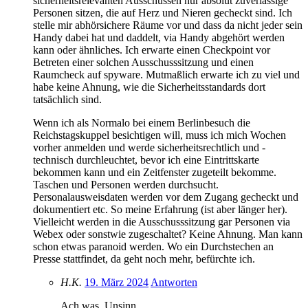
sicherheitsrelevanten Ausschüssen nur absolut zuverlässige
Personen sitzen, die auf Herz und Nieren gecheckt sind. Ich
stelle mir abhörsichere Räume vor und dass da nicht jeder sein
Handy dabei hat und daddelt, via Handy abgehört werden
kann oder ähnliches. Ich erwarte einen Checkpoint vor
Betreten einer solchen Ausschusssitzung und einen
Raumcheck auf spyware. Mutmaßlich erwarte ich zu viel und
habe keine Ahnung, wie die Sicherheitsstandards dort
tatsächlich sind.
Wenn ich als Normalo bei einem Berlinbesuch die
Reichstagskuppel besichtigen will, muss ich mich Wochen
vorher anmelden und werde sicherheitsrechtlich und -
technisch durchleuchtet, bevor ich eine Eintrittskarte
bekommen kann und ein Zeitfenster zugeteilt bekomme.
Taschen und Personen werden durchsucht.
Personalausweisdaten werden vor dem Zugang gecheckt und
dokumentiert etc. So meine Erfahrung (ist aber länger her).
Vielleicht werden in die Ausschusssitzung gar Personen via
Webex oder sonstwie zugeschaltet? Keine Ahnung. Man kann
schon etwas paranoid werden. Wo ein Durchstechen an
Presse stattfindet, da geht noch mehr, befürchte ich.
H.K.
19. März 2024
Antworten
Ach was, Unsinn.