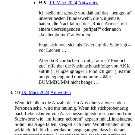
H.K.
19. März 2024
Antworten
Ich stelle mir gerade vor, daß auf das „pengpeng“
unserer besten Bundeswehr, die wir jemals
hatten, die Nachfahren der „Roten Armee“ mit
einem überzeugenden „puffpaff“ oder auch
„knatterabumm“ antworten.
Fragt sich, wer sich als Erster auf die Seite legt –
vor Lachen …
Aber da Ricardachen I. mit „Taurus ? Find ich
gut“ offenbar die Nachnachnachfolge von AKK
antritt ( „Flugzeugträger ? Find ich gut“ ), ist mir
um pengpeng und dummdumm – ääh:
BUMMBUMM nicht bange …
GJ
19. März 2024
Antworten
Wenn ich allein die Anzahl der im Ausschuss anwesenden
Personen sehe, wird mir mulmig. Wenn ich stichprobenartig
nach Lebensläufen von Ausschussmitgliedern schaue und mir
Stichworte wie „im Jemen geboren“ gepaart mit „Linksjugend
Solid“ ins Auge fallen, steigert sich mein Wohlbefinden nicht
wirklich. Ich bin bisher davon ausgegangen, dass in derart