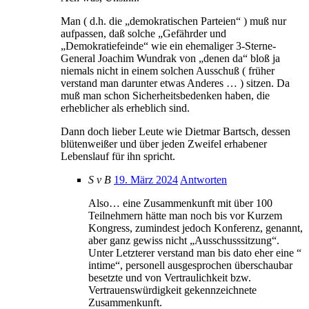
Man ( d.h. die „demokratischen Parteien“ ) muß nur
aufpassen, daß solche „Gefährder und
„Demokratiefeinde“ wie ein ehemaliger 3-Sterne-
General Joachim Wundrak von „denen da“ bloß ja
niemals nicht in einem solchen Ausschuß ( früher
verstand man darunter etwas Anderes … ) sitzen. Da
muß man schon Sicherheitsbedenken haben, die
erheblicher als erheblich sind.
Dann doch lieber Leute wie Dietmar Bartsch, dessen
blütenweißer und über jeden Zweifel erhabener
Lebenslauf für ihn spricht.
S v B
19. März 2024
Antworten
Also… eine Zusammenkunft mit über 100
Teilnehmern hätte man noch bis vor Kurzem
Kongress, zumindest jedoch Konferenz, genannt,
aber ganz gewiss nicht „Ausschusssitzung“.
Unter Letzterer verstand man bis dato eher eine “
intime“, personell ausgesprochen überschaubar
besetzte und von Vertraulichkeit bzw.
Vertrauenswürdigkeit gekennzeichnete
Zusammenkunft.