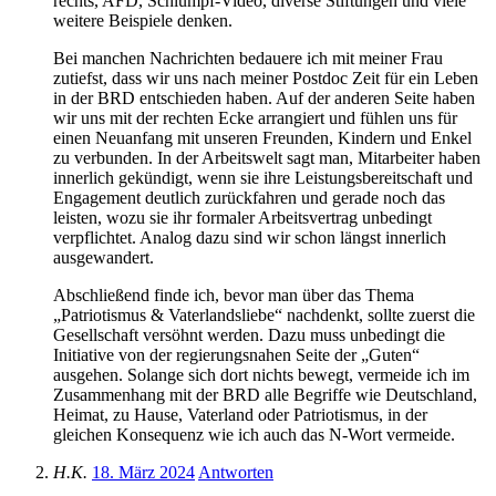
rechts, AFD, Schlumpf-Video, diverse Stiftungen und viele
weitere Beispiele denken.
Bei manchen Nachrichten bedauere ich mit meiner Frau
zutiefst, dass wir uns nach meiner Postdoc Zeit für ein Leben
in der BRD entschieden haben. Auf der anderen Seite haben
wir uns mit der rechten Ecke arrangiert und fühlen uns für
einen Neuanfang mit unseren Freunden, Kindern und Enkel
zu verbunden. In der Arbeitswelt sagt man, Mitarbeiter haben
innerlich gekündigt, wenn sie ihre Leistungsbereitschaft und
Engagement deutlich zurückfahren und gerade noch das
leisten, wozu sie ihr formaler Arbeitsvertrag unbedingt
verpflichtet. Analog dazu sind wir schon längst innerlich
ausgewandert.
Abschließend finde ich, bevor man über das Thema
„Patriotismus & Vaterlandsliebe“ nachdenkt, sollte zuerst die
Gesellschaft versöhnt werden. Dazu muss unbedingt die
Initiative von der regierungsnahen Seite der „Guten“
ausgehen. Solange sich dort nichts bewegt, vermeide ich im
Zusammenhang mit der BRD alle Begriffe wie Deutschland,
Heimat, zu Hause, Vaterland oder Patriotismus, in der
gleichen Konsequenz wie ich auch das N-Wort vermeide.
H.K.
18. März 2024
Antworten