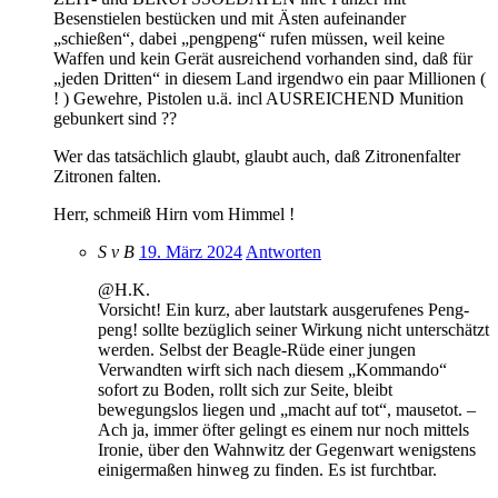
Besenstielen bestücken und mit Ästen aufeinander
„schießen“, dabei „pengpeng“ rufen müssen, weil keine
Waffen und kein Gerät ausreichend vorhanden sind, daß für
„jeden Dritten“ in diesem Land irgendwo ein paar Millionen (
! ) Gewehre, Pistolen u.ä. incl AUSREICHEND Munition
gebunkert sind ??
Wer das tatsächlich glaubt, glaubt auch, daß Zitronenfalter
Zitronen falten.
Herr, schmeiß Hirn vom Himmel !
S v B
19. März 2024
Antworten
@H.K.
Vorsicht! Ein kurz, aber lautstark ausgerufenes Peng-
peng! sollte bezüglich seiner Wirkung nicht unterschätzt
werden. Selbst der Beagle-Rüde einer jungen
Verwandten wirft sich nach diesem „Kommando“
sofort zu Boden, rollt sich zur Seite, bleibt
bewegungslos liegen und „macht auf tot“, mausetot. –
Ach ja, immer öfter gelingt es einem nur noch mittels
Ironie, über den Wahnwitz der Gegenwart wenigstens
einigermaßen hinweg zu finden. Es ist furchtbar.