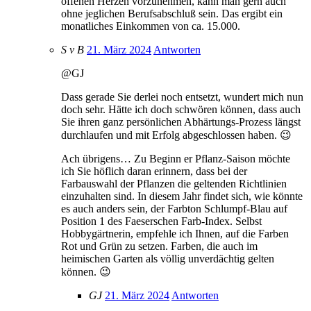
offenen Herzen vorzunehmen, kann man gern auch
ohne jeglichen Berufsabschluß sein. Das ergibt ein
monatliches Einkommen von ca. 15.000.
S v B
21. März 2024
Antworten
@GJ
Dass gerade Sie derlei noch entsetzt, wundert mich nun
doch sehr. Hätte ich doch schwören können, dass auch
Sie ihren ganz persönlichen Abhärtungs-Prozess längst
durchlaufen und mit Erfolg abgeschlossen haben. 😉
Ach übrigens… Zu Beginn er Pflanz-Saison möchte
ich Sie höflich daran erinnern, dass bei der
Farbauswahl der Pflanzen die geltenden Richtlinien
einzuhalten sind. In diesem Jahr findet sich, wie könnte
es auch anders sein, der Farbton Schlumpf-Blau auf
Position 1 des Faeserschen Farb-Index. Selbst
Hobbygärtnerin, empfehle ich Ihnen, auf die Farben
Rot und Grün zu setzen. Farben, die auch im
heimischen Garten als völlig unverdächtig gelten
können. 😉
GJ
21. März 2024
Antworten