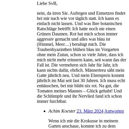
Liebe SvB,
nein, da irren Sie. Aufregen und Entsetzen findet
bei mir nach wie vor täglich statt. Ich kann es
einfach nicht lassen. Und was Ihre botanischen
Ratschläge betrifft: Ich hatte noch nie einen
Grünen Daumen. Rot hat mich schon immer
aggressiv gemacht und alles was blau ist
(Himmel, Meer…) beruhigt mich. Die
Traubenhyazinthen blühen blau im Vorgarten
ohne mein Zutun, schon so viele Jahre, dass ich
mich nicht mehr erinnern kann, seit wann das der
Fall ist. Die vermehren sich Jahr für Jahr, ich
kann nichts dafür, ehrlich. Männertreu säht mein
Gatte jährlich neu. Und mein Ehrenpreis kommt
jährlich im Mai seit fast 30 Jahren. Ich muss echt
enttäuschen, bei mir blüht nix rot. Na gut, die
Tomaten meines Mannes – Glück gehabt! Und
die Schlümpfe und ihr Nervlied fand ich schon
immer furchtbar.
Achim Koester
23. März 2024
Antworten
Wenn ich mir die Krokusse in meinem
Garten anschaue, komme ich zu dem