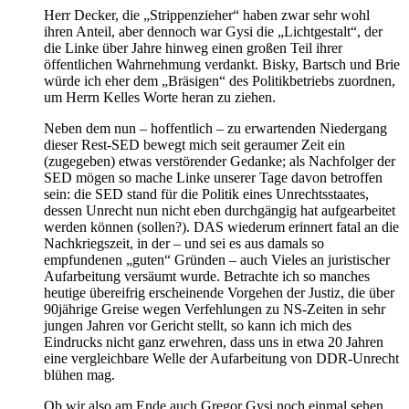
Herr Decker, die „Strippenzieher“ haben zwar sehr wohl
ihren Anteil, aber dennoch war Gysi die „Lichtgestalt“, der
die Linke über Jahre hinweg einen großen Teil ihrer
öffentlichen Wahrnehmung verdankt. Bisky, Bartsch und Brie
würde ich eher dem „Bräsigen“ des Politikbetriebs zuordnen,
um Herrn Kelles Worte heran zu ziehen.
Neben dem nun – hoffentlich – zu erwartenden Niedergang
dieser Rest-SED bewegt mich seit geraumer Zeit ein
(zugegeben) etwas verstörender Gedanke; als Nachfolger der
SED mögen so mache Linke unserer Tage davon betroffen
sein: die SED stand für die Politik eines Unrechtsstaates,
dessen Unrecht nun nicht eben durchgängig hat aufgearbeitet
werden können (sollen?). DAS wiederum erinnert fatal an die
Nachkriegszeit, in der – und sei es aus damals so
empfundenen „guten“ Gründen – auch Vieles an juristischer
Aufarbeitung versäumt wurde. Betrachte ich so manches
heutige übereifrig erscheinende Vorgehen der Justiz, die über
90jährige Greise wegen Verfehlungen zu NS-Zeiten in sehr
jungen Jahren vor Gericht stellt, so kann ich mich des
Eindrucks nicht ganz erwehren, dass uns in etwa 20 Jahren
eine vergleichbare Welle der Aufarbeitung von DDR-Unrecht
blühen mag.
Ob wir also am Ende auch Gregor Gysi noch einmal sehen