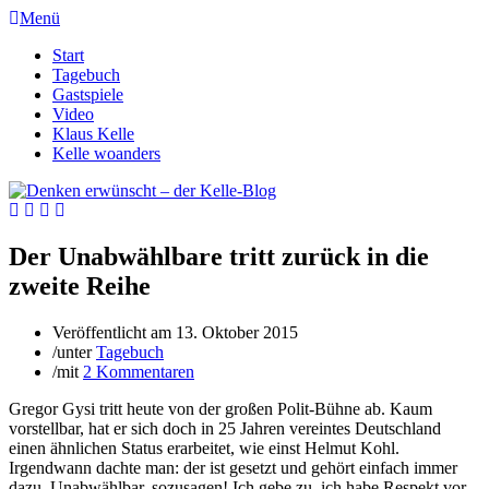
Menü
Start
Tagebuch
Gastspiele
Video
Klaus Kelle
Kelle woanders
Der Unabwählbare tritt zurück in die
zweite Reihe
Veröffentlicht am
13. Oktober 2015
/
unter
Tagebuch
/
mit
2 Kommentaren
Gregor Gysi tritt heute von der großen Polit-Bühne ab. Kaum
vorstellbar, hat er sich doch in 25 Jahren vereintes Deutschland
einen ähnlichen Status erarbeitet, wie einst Helmut Kohl.
Irgendwann dachte man: der ist gesetzt und gehört einfach immer
dazu. Unabwählbar, sozusagen! Ich gebe zu, ich habe Respekt vor