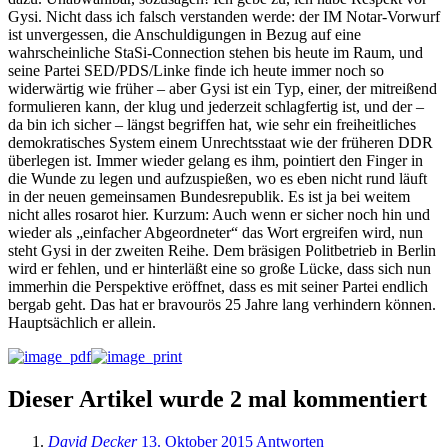
Gysi. Nicht dass ich falsch verstanden werde: der IM Notar-Vorwurf
ist unvergessen, die Anschuldigungen in Bezug auf eine
wahrscheinliche StaSi-Connection stehen bis heute im Raum, und
seine Partei SED/PDS/Linke finde ich heute immer noch so
widerwärtig wie früher – aber Gysi ist ein Typ, einer, der mitreißend
formulieren kann, der klug und jederzeit schlagfertig ist, und der –
da bin ich sicher – längst begriffen hat, wie sehr ein freiheitliches
demokratisches System einem Unrechtsstaat wie der früheren DDR
überlegen ist. Immer wieder gelang es ihm, pointiert den Finger in
die Wunde zu legen und aufzuspießen, wo es eben nicht rund läuft
in der neuen gemeinsamen Bundesrepublik. Es ist ja bei weitem
nicht alles rosarot hier. Kurzum: Auch wenn er sicher noch hin und
wieder als „einfacher Abgeordneter“ das Wort ergreifen wird, nun
steht Gysi in der zweiten Reihe. Dem bräsigen Politbetrieb in Berlin
wird er fehlen, und er hinterläßt eine so große Lücke, dass sich nun
immerhin die Perspektive eröffnet, dass es mit seiner Partei endlich
bergab geht. Das hat er bravourös 25 Jahre lang verhindern können.
Hauptsächlich er allein.
Dieser Artikel wurde 2 mal kommentiert
David Decker
13. Oktober 2015
Antworten