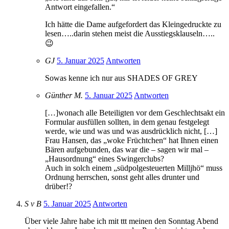
Antwort eingefallen.“
Ich hätte die Dame aufgefordert das Kleingedruckte zu
lesen…..darin stehen meist die Ausstiegsklauseln…..
😉
GJ
5. Januar 2025
Antworten
Sowas kenne ich nur aus SHADES OF GREY
Günther M.
5. Januar 2025
Antworten
[…]wonach alle Beteiligten vor dem Geschlechtsakt ein
Formular ausfüllen sollten, in dem genau festgelegt
werde, wie und was und was ausdrücklich nicht, […]
Frau Hansen, das „woke Früchtchen“ hat Ihnen einen
Bären aufgebunden, das war die – sagen wir mal –
„Hausordnung“ eines Swingerclubs?
Auch in solch einem „südpolgesteuerten Milljhö“ muss
Ordnung herrschen, sonst geht alles drunter und
drüber!?
S v B
5. Januar 2025
Antworten
Über viele Jahre habe ich mit ttt meinen den Sonntag Abend