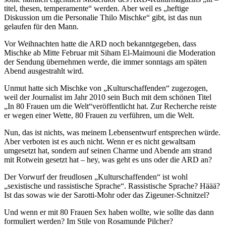
titel, thesen, temperamente“ werden. Aber weil es „heftige
Diskussion um die Personalie Thilo Mischke“ gibt, ist das nun
gelaufen für den Mann.
Vor Weihnachten hatte die ARD noch bekanntgegeben, dass
Mischke ab Mitte Februar mit Siham El-Maimouni die Moderation
der Sendung übernehmen werde, die immer sonntags am späten
Abend ausgestrahlt wird.
Unmut hatte sich Mischke von „Kulturschaffenden“ zugezogen,
weil der Journalist im Jahr 2010 sein Buch mit dem schönen Titel
„In 80 Frauen um die Welt“veröffentlicht hat. Zur Recherche reiste
er wegen einer Wette, 80 Frauen zu verführen, um die Welt.
Nun, das ist nichts, was meinem Lebensentwurf entsprechen würde.
Aber verboten ist es auch nicht. Wenn er es nicht gewaltsam
umgesetzt hat, sondern auf seinen Charme und Abende am strand
mit Rotwein gesetzt hat – hey, was geht es uns oder die ARD an?
Der Vorwurf der freudlosen „Kulturschaffenden“ ist wohl
„sexistische und rassistische Sprache“. Rassistische Sprache? Häää?
Ist das sowas wie der Sarotti-Mohr oder das Zigeuner-Schnitzel?
Und wenn er mit 80 Frauen Sex haben wollte, wie sollte das dann
formuliert werden? Im Stile von Rosamunde Pilcher?