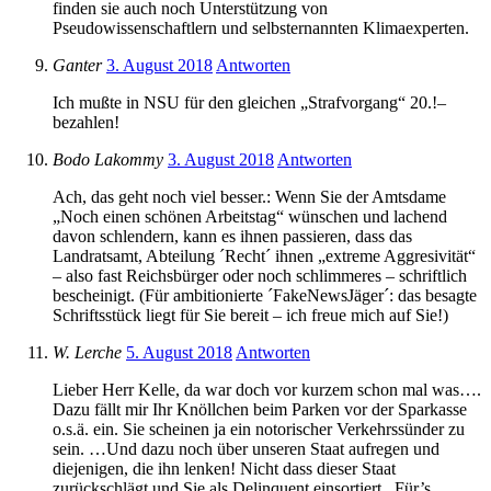
finden sie auch noch Unterstützung von
Pseudowissenschaftlern und selbsternannten Klimaexperten.
Ganter
3. August 2018
Antworten
Ich mußte in NSU für den gleichen „Strafvorgang“ 20.!–
bezahlen!
Bodo Lakommy
3. August 2018
Antworten
Ach, das geht noch viel besser.: Wenn Sie der Amtsdame
„Noch einen schönen Arbeitstag“ wünschen und lachend
davon schlendern, kann es ihnen passieren, dass das
Landratsamt, Abteilung ´Recht´ ihnen „extreme Aggresivität“
– also fast Reichsbürger oder noch schlimmeres – schriftlich
bescheinigt. (Für ambitionierte ´FakeNewsJäger´: das besagte
Schriftsstück liegt für Sie bereit – ich freue mich auf Sie!)
W. Lerche
5. August 2018
Antworten
Lieber Herr Kelle, da war doch vor kurzem schon mal was….
Dazu fällt mir Ihr Knöllchen beim Parken vor der Sparkasse
o.s.ä. ein. Sie scheinen ja ein notorischer Verkehrssünder zu
sein. …Und dazu noch über unseren Staat aufregen und
diejenigen, die ihn lenken! Nicht dass dieser Staat
zurückschlägt und Sie als Delinquent einsortiert.. Für’s