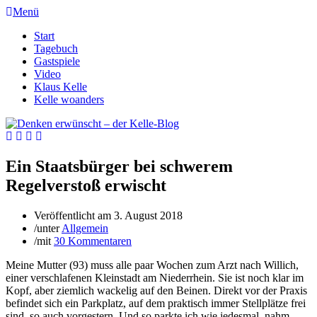
Menü
Start
Tagebuch
Gastspiele
Video
Klaus Kelle
Kelle woanders
Ein Staatsbürger bei schwerem
Regelverstoß erwischt
Veröffentlicht am
3. August 2018
/
unter
Allgemein
/
mit
30 Kommentaren
Meine Mutter (93) muss alle paar Wochen zum Arzt nach Willich,
einer verschlafenen Kleinstadt am Niederrhein. Sie ist noch klar im
Kopf, aber ziemlich wackelig auf den Beinen. Direkt vor der Praxis
befindet sich ein Parkplatz, auf dem praktisch immer Stellplätze frei
sind, so auch vorgestern. Und so parkte ich wie jedesmal, nahm