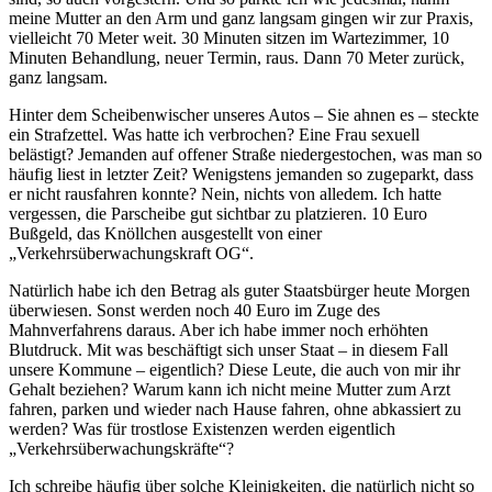
meine Mutter an den Arm und ganz langsam gingen wir zur Praxis,
vielleicht 70 Meter weit. 30 Minuten sitzen im Wartezimmer, 10
Minuten Behandlung, neuer Termin, raus. Dann 70 Meter zurück,
ganz langsam.
Hinter dem Scheibenwischer unseres Autos – Sie ahnen es – steckte
ein Strafzettel. Was hatte ich verbrochen? Eine Frau sexuell
belästigt? Jemanden auf offener Straße niedergestochen, was man so
häufig liest in letzter Zeit? Wenigstens jemanden so zugeparkt, dass
er nicht rausfahren konnte? Nein, nichts von alledem. Ich hatte
vergessen, die Parscheibe gut sichtbar zu platzieren. 10 Euro
Bußgeld, das Knöllchen ausgestellt von einer
„Verkehrsüberwachungskraft OG“.
Natürlich habe ich den Betrag als guter Staatsbürger heute Morgen
überwiesen. Sonst werden noch 40 Euro im Zuge des
Mahnverfahrens daraus. Aber ich habe immer noch erhöhten
Blutdruck. Mit was beschäftigt sich unser Staat – in diesem Fall
unsere Kommune – eigentlich? Diese Leute, die auch von mir ihr
Gehalt beziehen? Warum kann ich nicht meine Mutter zum Arzt
fahren, parken und wieder nach Hause fahren, ohne abkassiert zu
werden? Was für trostlose Existenzen werden eigentlich
„Verkehrsüberwachungskräfte“?
Ich schreibe häufig über solche Kleinigkeiten, die natürlich nicht so