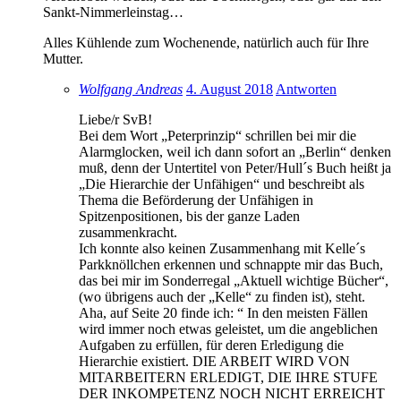
Sankt-Nimmerleinstag…
Alles Kühlende zum Wochenende, natürlich auch für Ihre
Mutter.
Wolfgang Andreas
4. August 2018
Antworten
Liebe/r SvB!
Bei dem Wort „Peterprinzip“ schrillen bei mir die
Alarmglocken, weil ich dann sofort an „Berlin“ denken
muß, denn der Untertitel von Peter/Hull´s Buch heißt ja
„Die Hierarchie der Unfähigen“ und beschreibt als
Thema die Beförderung der Unfähigen in
Spitzenpositionen, bis der ganze Laden
zusammenkracht.
Ich konnte also keinen Zusammenhang mit Kelle´s
Parkknöllchen erkennen und schnappte mir das Buch,
das bei mir im Sonderregal „Aktuell wichtige Bücher“,
(wo übrigens auch der „Kelle“ zu finden ist), steht.
Aha, auf Seite 20 finde ich: “ In den meisten Fällen
wird immer noch etwas geleistet, um die angeblichen
Aufgaben zu erfüllen, für deren Erledigung die
Hierarchie existiert. DIE ARBEIT WIRD VON
MITARBEITERN ERLEDIGT, DIE IHRE STUFE
DER INKOMPETENZ NOCH NICHT ERREICHT