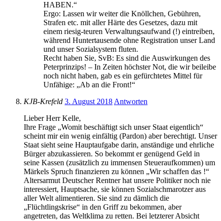
HABEN.“
Ergo: Lassen wir weiter die Knöllchen, Gebühren,
Strafen etc. mit aller Härte des Gesetzes, dazu mit
einem riesig-teuren Verwaltungsaufwand (!) eintreiben,
während Huntertausende ohne Registration unser Land
und unser Sozialsystem fluten.
Recht haben Sie, SvB: Es sind die Auswirkungen des
Peterprinzips! – In Zeiten höchster Not, die wir beileibe
noch nicht haben, gab es ein gefürchtetes Mittel für
Unfähige: „Ab an die Front!“
KJB-Krefeld
3. August 2018
Antworten
Lieber Herr Kelle,
Ihre Frage „Womit beschäftigt sich unser Staat eigentlich“
scheint mir ein wenig einfältig (Pardon) aber berechtigt. Unser
Staat sieht seine Hauptaufgabe darin, anständige und ehrliche
Bürger abzukassieren. So bekommt er genügend Geld in
seine Kassen (zusätzlich zu immensen Steueraufkommen) um
Märkels Spruch finanzieren zu können „Wir schaffen das !“
Altersarmut Deutscher Rentner hat unsere Politiker noch nie
interessiert, Hauptsache, sie können Sozialschmarotzer aus
aller Welt alimentieren. Sie sind zu dämlich die
„Flüchtlingskrise“ in den Griff zu bekommen, aber
angetreten, das Weltklima zu retten. Bei letzterer Absicht