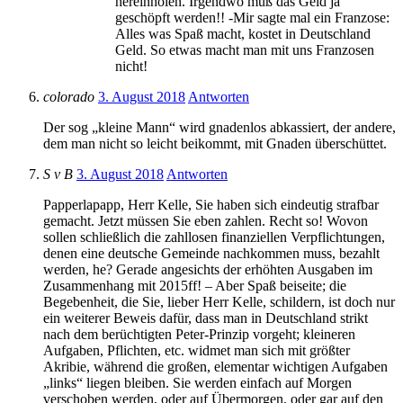
hereinholen. Irgendwo muß das Geld ja
geschöpft werden!! -Mir sagte mal ein Franzose:
Alles was Spaß macht, kostet in Deutschland
Geld. So etwas macht man mit uns Franzosen
nicht!
colorado
3. August 2018
Antworten
Der sog „kleine Mann“ wird gnadenlos abkassiert, der andere,
dem man nicht so leicht beikommt, mit Gnaden überschüttet.
S v B
3. August 2018
Antworten
Papperlapapp, Herr Kelle, Sie haben sich eindeutig strafbar
gemacht. Jetzt müssen Sie eben zahlen. Recht so! Wovon
sollen schließlich die zahllosen finanziellen Verpflichtungen,
denen eine deutsche Gemeinde nachkommen muss, bezahlt
werden, he? Gerade angesichts der erhöhten Ausgaben im
Zusammenhang mit 2015ff! – Aber Spaß beiseite; die
Begebenheit, die Sie, lieber Herr Kelle, schildern, ist doch nur
ein weiterer Beweis dafür, dass man in Deutschland strikt
nach dem berüchtigten Peter-Prinzip vorgeht; kleineren
Aufgaben, Pflichten, etc. widmet man sich mit größter
Akribie, während die großen, elementar wichtigen Aufgaben
„links“ liegen bleiben. Sie werden einfach auf Morgen
verschoben werden, oder auf Übermorgen, oder gar auf den