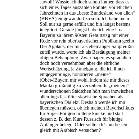
Jawoll! Wusste ich doch schon immer, dass es
sich eines Tages auszahlen könnte, vor etlichen
Jahrzehnten in das „beste Bundesland von allen“
(BBVA) eingewandert zu sein. Ich habe mein
Soll nur zu gerne erfüllt und bin längst bestens
integriert. Gerade jüngst habe ich eine Ur-
Bayerin zu ihrem 90sten Geburtstag mit einer
Rede vor rein oberbayerischem Publikum geehrt.
Der Applaus, der mir als ehemaliger Saupreußin
zuteil wurde, werte ich als Bestätigung meiner
obigen Behauptung. Zwar hapert es sprachlich
doch noch vernehmbar, aber die ehrliche
Wertschätzung, ja Zuneigung, die ich ihnen
entgegenbringe, honorieren „meine“
(Ober-)Bayern mir wohl, indem sie mir dieses
Manko großmütig zu verzeihen. In „meinem“
wunderschönen Städtchen hört man inzwischen
allerdings fast öfter slawische Sprachen als
bayerischen Dialekt. Deshalb werde ich mir
überlegen müssen, ob ich meinen Bayerischkurs
für Super-Fortgeschrittene knicke und statt
dessen z. B. den Kurs Russisch für blutige
Anfänger belege. Oder sollte ich’s am besten
gleich mit Arabisch versuchen?