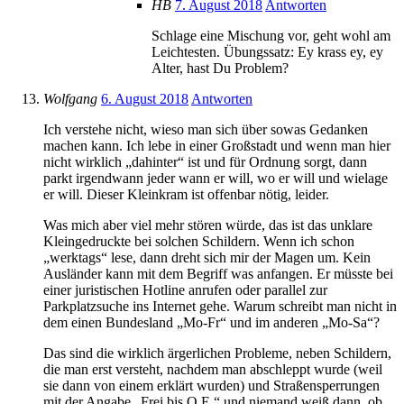
HB
7. August 2018
Antworten
Schlage eine Mischung vor, geht wohl am
Leichtesten. Übungssatz: Ey krass ey, ey
Alter, hast Du Problem?
Wolfgang
6. August 2018
Antworten
Ich verstehe nicht, wieso man sich über sowas Gedanken
machen kann. Ich lebe in einer Großstadt und wenn man hier
nicht wirklich „dahinter“ ist und für Ordnung sorgt, dann
parkt irgendwann jeder wann er will, wo er will und wielage
er will. Dieser Kleinkram ist offenbar nötig, leider.
Was mich aber viel mehr stören würde, das ist das unklare
Kleingedruckte bei solchen Schildern. Wenn ich schon
„werktags“ lese, dann dreht sich mir der Magen um. Kein
Ausländer kann mit dem Begriff was anfangen. Er müsste bei
einer juristischen Hotline anrufen oder parallel zur
Parkplatzsuche ins Internet gehe. Warum schreibt man nicht in
dem einen Bundesland „Mo-Fr“ und im anderen „Mo-Sa“?
Das sind die wirklich ärgerlichen Probleme, neben Schildern,
die man erst versteht, nachdem man abschleppt wurde (weil
sie dann von einem erklärt wurden) und Straßensperrungen
mit der Angabe „Frei bis O.E.“ und niemand weiß dann, ob