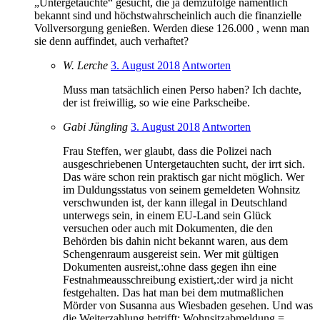
„Untergetauchte“ gesucht, die ja demzufolge namentlich
bekannt sind und höchstwahrscheinlich auch die finanzielle
Vollversorgung genießen. Werden diese 126.000 , wenn man
sie denn auffindet, auch verhaftet?
W. Lerche
3. August 2018
Antworten
Muss man tatsächlich einen Perso haben? Ich dachte,
der ist freiwillig, so wie eine Parkscheibe.
Gabi Jüngling
3. August 2018
Antworten
Frau Steffen, wer glaubt, dass die Polizei nach
ausgeschriebenen Untergetauchten sucht, der irrt sich.
Das wäre schon rein praktisch gar nicht möglich. Wer
im Duldungsstatus von seinem gemeldeten Wohnsitz
verschwunden ist, der kann illegal in Deutschland
unterwegs sein, in einem EU-Land sein Glück
versuchen oder auch mit Dokumenten, die den
Behörden bis dahin nicht bekannt waren, aus dem
Schengenraum ausgereist sein. Wer mit gültigen
Dokumenten ausreist,:ohne dass gegen ihn eine
Festnahmeausschreibung existiert,:der wird ja nicht
festgehalten. Das hat man bei dem mutmaßlichen
Mörder von Susanna aus Wiesbaden gesehen. Und was
die Weiterzahlung betrifft: Wohnsitzabmeldung =