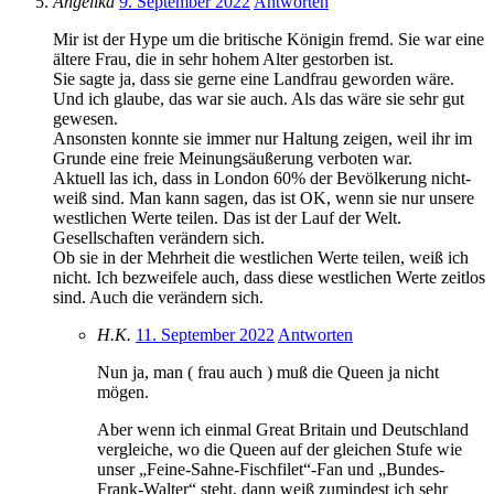
Angelika
9. September 2022
Antworten
Mir ist der Hype um die britische Königin fremd. Sie war eine
ältere Frau, die in sehr hohem Alter gestorben ist.
Sie sagte ja, dass sie gerne eine Landfrau geworden wäre.
Und ich glaube, das war sie auch. Als das wäre sie sehr gut
gewesen.
Ansonsten konnte sie immer nur Haltung zeigen, weil ihr im
Grunde eine freie Meinungsäußerung verboten war.
Aktuell las ich, dass in London 60% der Bevölkerung nicht-
weiß sind. Man kann sagen, das ist OK, wenn sie nur unsere
westlichen Werte teilen. Das ist der Lauf der Welt.
Gesellschaften verändern sich.
Ob sie in der Mehrheit die westlichen Werte teilen, weiß ich
nicht. Ich bezweifele auch, dass diese westlichen Werte zeitlos
sind. Auch die verändern sich.
H.K.
11. September 2022
Antworten
Nun ja, man ( frau auch ) muß die Queen ja nicht
mögen.
Aber wenn ich einmal Great Britain und Deutschland
vergleiche, wo die Queen auf der gleichen Stufe wie
unser „Feine-Sahne-Fischfilet“-Fan und „Bundes-
Frank-Walter“ steht, dann weiß zumindest ich sehr