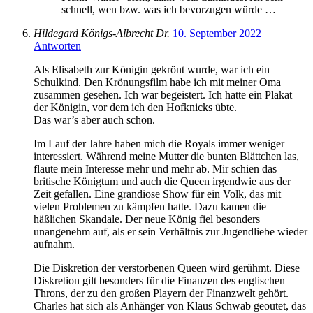
schnell, wen bzw. was ich bevorzugen würde …
Hildegard Königs-Albrecht Dr.
10. September 2022
Antworten
Als Elisabeth zur Königin gekrönt wurde, war ich ein
Schulkind. Den Krönungsfilm habe ich mit meiner Oma
zusammen gesehen. Ich war begeistert. Ich hatte ein Plakat
der Königin, vor dem ich den Hofknicks übte.
Das war’s aber auch schon.
Im Lauf der Jahre haben mich die Royals immer weniger
interessiert. Während meine Mutter die bunten Blättchen las,
flaute mein Interesse mehr und mehr ab. Mir schien das
britische Königtum und auch die Queen irgendwie aus der
Zeit gefallen. Eine grandiose Show für ein Volk, das mit
vielen Problemen zu kämpfen hatte. Dazu kamen die
häßlichen Skandale. Der neue König fiel besonders
unangenehm auf, als er sein Verhältnis zur Jugendliebe wieder
aufnahm.
Die Diskretion der verstorbenen Queen wird gerühmt. Diese
Diskretion gilt besonders für die Finanzen des englischen
Throns, der zu den großen Playern der Finanzwelt gehört.
Charles hat sich als Anhänger von Klaus Schwab geoutet, das