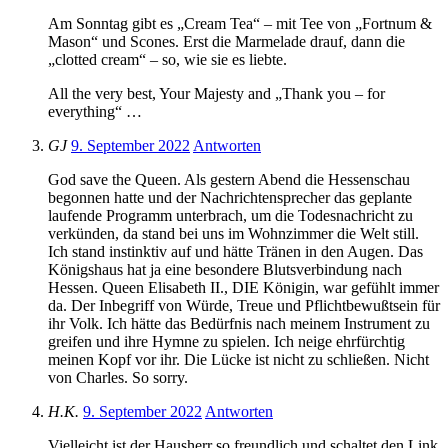
Am Sonntag gibt es „Cream Tea“ – mit Tee von „Fortnum &
Mason“ und Scones. Erst die Marmelade drauf, dann die
„clotted cream“ – so, wie sie es liebte.
All the very best, Your Majesty and „Thank you – for
everything“ …
GJ
9. September 2022
Antworten
God save the Queen. Als gestern Abend die Hessenschau
begonnen hatte und der Nachrichtensprecher das geplante
laufende Programm unterbrach, um die Todesnachricht zu
verkünden, da stand bei uns im Wohnzimmer die Welt still.
Ich stand instinktiv auf und hätte Tränen in den Augen. Das
Königshaus hat ja eine besondere Blutsverbindung nach
Hessen. Queen Elisabeth II., DIE Königin, war gefühlt immer
da. Der Inbegriff von Würde, Treue und Pflichtbewußtsein für
ihr Volk. Ich hätte das Bedürfnis nach meinem Instrument zu
greifen und ihre Hymne zu spielen. Ich neige ehrfürchtig
meinen Kopf vor ihr. Die Lücke ist nicht zu schließen. Nicht
von Charles. So sorry.
H.K.
9. September 2022
Antworten
Vielleicht ist der Hausherr so freundlich und schaltet den Link