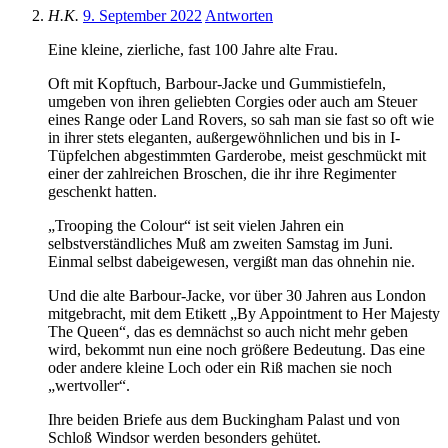
H.K.
9. September 2022
Antworten
Eine kleine, zierliche, fast 100 Jahre alte Frau.
Oft mit Kopftuch, Barbour-Jacke und Gummistiefeln,
umgeben von ihren geliebten Corgies oder auch am Steuer
eines Range oder Land Rovers, so sah man sie fast so oft wie
in ihrer stets eleganten, außergewöhnlichen und bis in I-
Tüpfelchen abgestimmten Garderobe, meist geschmückt mit
einer der zahlreichen Broschen, die ihr ihre Regimenter
geschenkt hatten.
„Trooping the Colour“ ist seit vielen Jahren ein
selbstverständliches Muß am zweiten Samstag im Juni.
Einmal selbst dabeigewesen, vergißt man das ohnehin nie.
Und die alte Barbour-Jacke, vor über 30 Jahren aus London
mitgebracht, mit dem Etikett „By Appointment to Her Majesty
The Queen“, das es demnächst so auch nicht mehr geben
wird, bekommt nun eine noch größere Bedeutung. Das eine
oder andere kleine Loch oder ein Riß machen sie noch
„wertvoller“.
Ihre beiden Briefe aus dem Buckingham Palast und von
Schloß Windsor werden besonders gehütet.