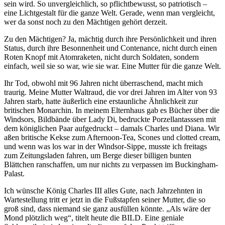
sein wird. So unvergleichlich, so pflichtbewusst, so patriotisch –
eine Lichtgestalt für die ganze Welt. Gerade, wenn man vergleicht,
wer da sonst noch zu den Mächtigen gehört derzeit.
Zu den Mächtigen? Ja, mächtig durch ihre Persönlichkeit und ihren
Status, durch ihre Besonnenheit und Contenance, nicht durch einen
Roten Knopf mit Atomraketen, nicht durch Soldaten, sondern
einfach, weil sie so war, wie sie war. Eine Mutter für die ganze Welt.
Ihr Tod, obwohl mit 96 Jahren nicht überraschend, macht mich
traurig. Meine Mutter Waltraud, die vor drei Jahren im Alter von 93
Jahren starb, hatte äußerlich eine erstaunliche Ähnlichkeit zur
britischen Monarchin. In meinem Elternhaus gab es Bücher über die
Windsors, Bildbände über Lady Di, bedruckte Porzellantasssen mit
dem königlichen Paar aufgedruckt – damals Charles und Diana. Wir
aßen britische Kekse zum Afternoon-Tea, Scones und clotted cream,
und wenn was los war in der Windsor-Sippe, musste ich freitags
zum Zeitungsladen fahren, um Berge dieser billigen bunten
Blättchen ranschaffen, um nur nichts zu verpassen im Buckingham-
Palast.
Ich wünsche König Charles III alles Gute, nach Jahrzehnten in
Wartestellung tritt er jetzt in die Fußstapfen seiner Mutter, die so
groß sind, dass niemand sie ganz ausfüllen könnte. „Als wäre der
Mond plötzlich weg“, titelt heute die BILD. Eine geniale