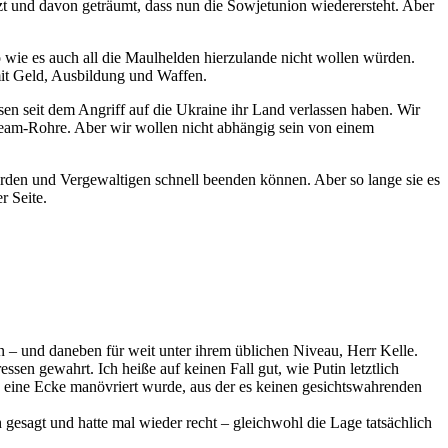
tzt und davon geträumt, dass nun die Sowjetunion wiederersteht. Aber
o wie es auch all die Maulhelden hierzulande nicht wollen würden.
mit Geld, Ausbildung und Waffen.
sen seit dem Angriff auf die Ukraine ihr Land verlassen haben. Wir
ream-Rohre. Aber wir wollen nicht abhängig sein von einem
Morden und Vergewaltigen schnell beenden können. Aber so lange sie es
r Seite.
en – und daneben für weit unter ihrem üblichen Niveau, Herr Kelle.
sen gewahrt. Ich heiße auf keinen Fall gut, wie Putin letztlich
in eine Ecke manövriert wurde, aus der es keinen gesichtswahrenden
h gesagt und hatte mal wieder recht – gleichwohl die Lage tatsächlich