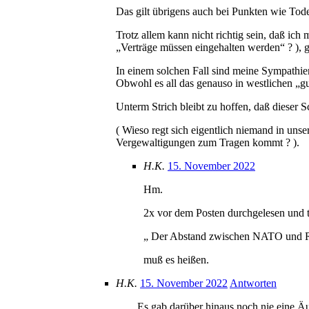
Das gilt übrigens auch bei Punkten wie Tode
Trotz allem kann nicht richtig sein, daß ic
„Verträge müssen eingehalten werden“ ? ), 
In einem solchen Fall sind meine Sympathie
Obwohl es all das genauso in westlichen „gu
Unterm Strich bleibt zu hoffen, daß dieser
( Wieso regt sich eigentlich niemand in un
Vergewaltigungen zum Tragen kommt ? ).
H.K.
15. November 2022
Hm.
2x vor dem Posten durchgelesen und t
„ Der Abstand zwischen NATO und Ru
muß es heißen.
H.K.
15. November 2022
Antworten
„ … Es gab darüber hinaus noch nie eine Äu