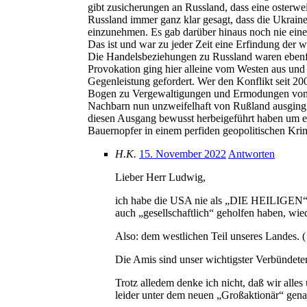
gibt zusicherungen an Russland, dass eine osterwe
Russland immer ganz klar gesagt, dass die Ukraine 
einzunehmen. Es gab darüber hinaus noch nie eine
Das ist und war zu jeder Zeit eine Erfindung der 
Die Handelsbeziehungen zu Russland waren ebenfalls
Provokation ging hier alleine vom Westen aus und
Gegenleistung gefordert. Wer den Konflikt seit 2
Bogen zu Vergewaltigungen und Ermodungen von Ziv
Nachbarn nun unzweifelhaft von Rußland ausging 
diesen Ausgang bewusst herbeigeführt haben um e
Bauernopfer in einem perfiden geopolitischen Kri
H.K.
15. November 2022
Antworten
Lieber Herr Ludwig,
ich habe die USA nie als „DIE HEILIGEN“ di
auch „gesellschaftlich“ geholfen haben, wi
Also: dem westlichen Teil unseres Landes. ( W
Die Amis sind unser wichtigster Verbündeter
Trotz alledem denke ich nicht, daß wir alle
leider unter dem neuen „Großaktionär“ gena