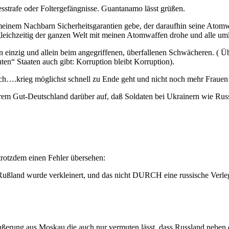
sstrafe oder Foltergefängnisse. Guantanamo lässt grüßen.
h meinem Nachbarn Sicherheitsgarantien gebe, der daraufhin seine Atomwa
gleichzeitig der ganzen Welt mit meinen Atomwaffen drohe und alle u
n einzig und allein beim angegriffenen, überfallenen Schwächeren. ( Ü
ten“ Staaten auch gibt: Korruption bleibt Korruption).
 Sch….krieg möglichst schnell zu Ende geht und nicht noch mehr Frau
serem Gut-Deutschland darüber auf, daß Soldaten bei Ukrainern wie Ru
rotzdem einen Fehler übersehen:
ßland wurde verkleinert, und das nicht DURCH eine russische Verle
ßerung aus Moskau die auch nur vermuten lässt, dass Russland neben 