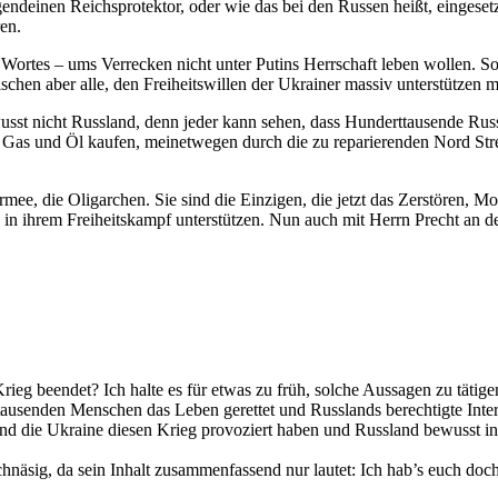
gendeinen Reichsprotektor, oder wie das bei den Russen heißt, eingese
ren.
s Wortes – ums Verrecken nicht unter Putins Herrschaft leben wollen. S
chen aber alle, den Freiheitswillen der Ukrainer massiv unterstützen 
bewusst nicht Russland, denn jeder kann sehen, dass Hunderttausende Rus
en, Gas und Öl kaufen, meinetwegen durch die zu reparierenden Nord St
rmee, die Oligarchen. Sie sind die Einzigen, die jetzt das Zerstören, 
in ihrem Freiheitskampf unterstützen. Nun auch mit Herrn Precht an de
ieg beendet? Ich halte es für etwas zu früh, solche Aussagen zu tätig
usenden Menschen das Leben gerettet und Russlands berechtigte Interes
A und die Ukraine diesen Krieg provoziert haben und Russland bewusst 
chnäsig, da sein Inhalt zusammenfassend nur lautet: Ich hab’s euch doc