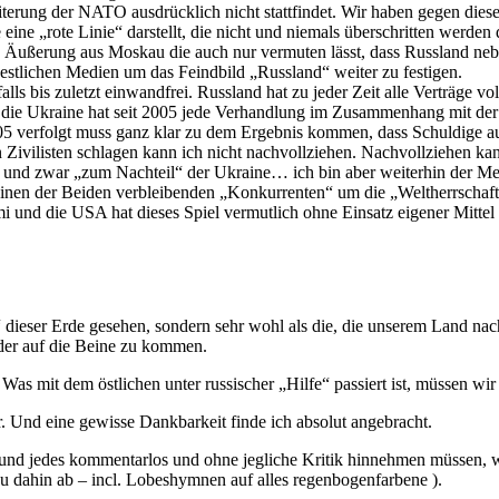
iterung der NATO ausdrücklich nicht stattfindet. Wir haben gegen dies
eine „rote Linie“ darstellt, die nicht und niemals überschritten werde
 Äußerung aus Moskau die auch nur vermuten lässt, dass Russland neb
westlichen Medien um das Feindbild „Russland“ weiter zu festigen.
 bis zuletzt einwandfrei. Russland hat zu jeder Zeit alle Verträge voll
 die Ukraine hat seit 2005 jede Verhandlung im Zusammenhang mit der
005 verfolgt muss ganz klar zu dem Ergebnis kommen, dass Schuldige au
ilisten schlagen kann ich nicht nachvollziehen. Nachvollziehen kann 
und zwar „zum Nachteil“ der Ukraine… ich bin aber weiterhin der Me
inen der Beiden verbleibenden „Konkurrenten“ um die „Weltherrschaft“
mi und die USA hat dieses Spiel vermutlich ohne Einsatz eigener Mitte
eser Erde gesehen, sondern sehr wohl als die, die unserem Land nach d
eder auf die Beine zu kommen.
as mit dem östlichen unter russischer „Hilfe“ passiert ist, müssen wir s
. Und eine gewisse Dankbarkeit finde ich absolut angebracht.
s und jedes kommentarlos und ohne jegliche Kritik hinnehmen müssen, w
u dahin ab – incl. Lobeshymnen auf alles regenbogenfarbene ).