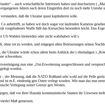
under“ – auch wirtschaftliche Interessen haben und durchsetzen ( „Make
 vergangenen Jahren nach deren Eingreifen dort zu noch mehr Unruhe 
verstanden, daß die Ukraine quasi kapitulieren solle.
o anbetrifft, so haben wir doch sogar vor laufenden Kameras gesehen
it vorgehaltener Waffe fällt das Kreuzchen besonders leicht. Das Erg
bei US-Wahlen kleinreden oder nicht wahrhaben will ).
kalt, ohne rot zu werden, und entgegen allen Beteuerungen seinen Nach
ng, die Ukraine würde schon allein beim Anblick der ( ehemaligen ) „Rot
ahne schwenken.
reinigung nun eine „Ost-Erweiterung ausgeschlossen und versprochen h
stgelegt worden.
rr – der Meinung, daß die NATO Rußland sehr wohl auf die Pelle gerück
 ist m.E. eindeutig gen Osten verlegt worden. Wie man das nun nenn
ussische Verlegung seiner Grenze gen Westen.
gegen, daß vor ihrer Haustür kommunistische Staaten ihr Unwesen trei
weierlei Maß gemessen.