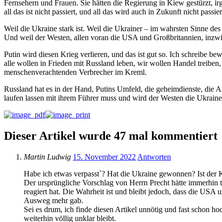
Fernsehern und Frauen. Sie hätten die Regierung in Kiew gestürzt, ir
all das ist nicht passiert, und all das wird auch in Zukunft nicht passie
Weil die Ukraine stark ist. Weil die Ukrainer – im wahrsten Sinne de
Und weil der Westen, allen voran die USA und Großbritannien, inzwis
Putin wird diesen Krieg verlieren, und das ist gut so. Ich schreibe 
alle wollen in Frieden mit Russland leben, wir wollen Handel treib
menschenverachtenden Verbrecher im Kreml.
Russland hat es in der Hand, Putins Umfeld, die geheimdienste, die A
laufen lassen mit ihrem Führer muss und wird der Westen die Ukraine 
Dieser Artikel wurde 47 mal kommentiert
Martin Ludwig
15. November 2022
Antworten
Habe ich etwas verpasst`? Hat die Ukraine gewonnen? Ist der Kr
Der ursprüngliche Vorschlag von Herrn Precht hätte immerhin ta
reagiert hat. Die Wahrheit ist und bleibt jedoch, dass die US
Ausweg mehr gab.
Sei es drum, ich finde diesen Artikel unnötig und fast schon ho
weiterhin völlig unklar bleibt.