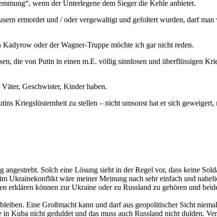
hemmung“, wenn der Unterlegene dem Sieger die Kehle anbietet.
äusern ermordet und / oder vergewaltigt und gefoltert wurden, darf m
 Kadyrow oder der Wagner-Truppe möchte ich gar nicht reden.
en, die von Putin in einen m.E. völlig sinnlosen und überflüssigen Kr
, Väter, Geschwister, Kinder haben.
ins Kriegslüsternheit zu stellen – nicht umsonst hat er sich geweiger
ng angestrebt. Solch eine Lösung sieht in der Regel vor, dass keine So
 im Ukrainekonflikt wäre meiner Meinung nach sehr einfach und nahel
en erklären können zur Ukraine oder zu Russland zu gehören und beide 
bleiben. Eine Großmacht kann und darf aus geopolitischer Sicht niem
e in Kuba nicht geduldet und das muss auch Russland nicht dulden. Vert