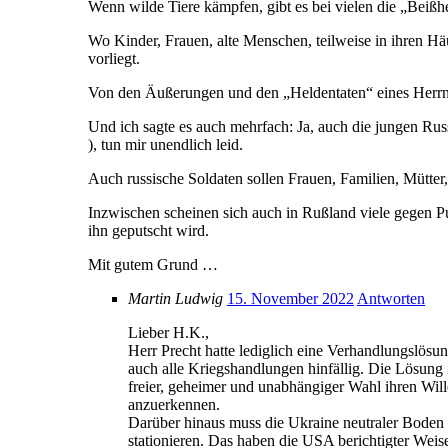
Wenn wilde Tiere kämpfen, gibt es bei vielen die „Beiß
Wo Kinder, Frauen, alte Menschen, teilweise in ihren H
vorliegt.
Von den Äußerungen und den „Heldentaten“ eines Herrn
Und ich sagte es auch mehrfach: Ja, auch die jungen Russ
), tun mir unendlich leid.
Auch russische Soldaten sollen Frauen, Familien, Mütter
Inzwischen scheinen sich auch in Rußland viele gegen Put
ihn geputscht wird.
Mit gutem Grund …
Martin Ludwig
15. November 2022
Antworten
Lieber H.K.,
Herr Precht hatte lediglich eine Verhandlungslösu
auch alle Kriegshandlungen hinfällig. Die Lösung
freier, geheimer und unabhängiger Wahl ihren Will
anzuerkennen.
Darüber hinaus muss die Ukraine neutraler Boden 
stationieren. Das haben die USA berichtigter Weis