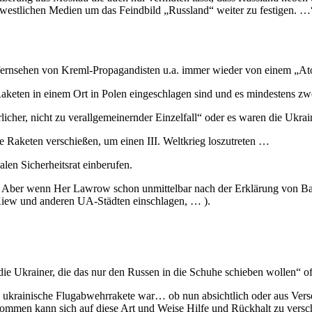
r westlichen Medien um das Feindbild „Russland“ weiter zu festigen. …
fernsehen von Kreml-Propagandisten u.a. immer wieder von einem „Ato
aketen in einem Ort in Polen eingeschlagen sind und es mindestens zw
licher, nicht zu verallgemeinernder Einzelfall“ oder es waren die Ukrai
he Raketen verschießen, um einen III. Weltkrieg loszutreten …
len Sicherheitsrat einberufen.
… Aber wenn Her Lawrow schon unmittelbar nach der Erklärung von Bali, 
 Kiew und anderen UA-Städten einschlagen, … ).
die Ukrainer, die das nur den Russen in die Schuhe schieben wollen“ off
 ukrainische Flugabwehrrakete war… ob nun absichtlich oder aus Verse
men kann sich auf diese Art und Weise Hilfe und Rückhalt zu verschaff