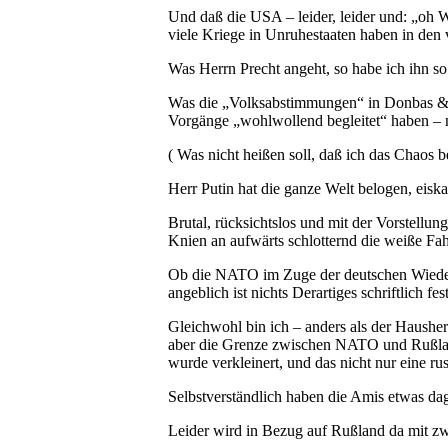
Und daß die USA – leider, leider und: „oh W
viele Kriege in Unruhestaaten haben in den
Was Herrn Precht angeht, so habe ich ihn so 
Was die „Volksabstimmungen“ in Donbas & C
Vorgänge „wohlwollend begleitet“ haben – m
( Was nicht heißen soll, daß ich das Chaos 
Herr Putin hat die ganze Welt belogen, eis
Brutal, rücksichtslos und mit der Vorstellu
Knien an aufwärts schlotternd die weiße F
Ob die NATO im Zuge der deutschen Wiederve
angeblich ist nichts Derartiges schriftlich fe
Gleichwohl bin ich – anders als der Haushe
aber die Grenze zwischen NATO und Rußland
wurde verkleinert, und das nicht nur eine r
Selbstverständlich haben die Amis etwas da
Leider wird in Bezug auf Rußland da mit z