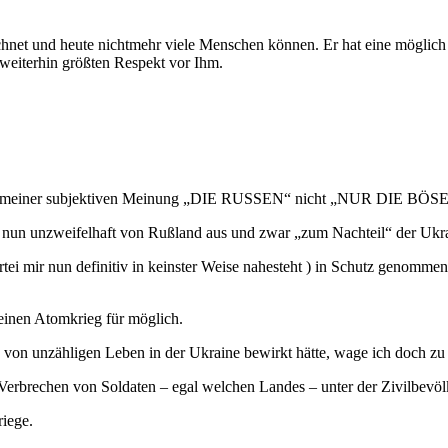
hnet und heute nichtmehr viele Menschen können. Er hat eine möglich F
 weiterhin größten Respekt vor Ihm.
daß nach meiner subjektiven Meinung „DIE RUSSEN“ nicht „NUR DI
g nun unzweifelhaft von Rußland aus und zwar „zum Nachteil“ der Ukr
ei mir nun definitiv in keinster Weise nahesteht ) in Schutz genommen
 einen Atomkrieg für möglich.
 von unzähligen Leben in der Ukraine bewirkt hätte, wage ich doch zu
e Verbrechen von Soldaten – egal welchen Landes – unter der Zivilbevö
riege.