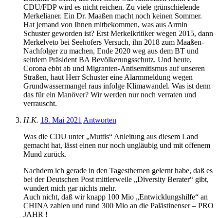
CDU/FDP wird es nicht reichen. Zu viele grünschielende
Merkelianer. Ein Dr. Maaßen macht noch keinen Sommer.
Hat jemand von Ihnen mitbekommen, was aus Armin
Schuster geworden ist? Erst Merkelkritiker wegen 2015, dann
Merkelveto bei Seehofers Versuch, ihn 2018 zum Maaßen-
Nachfolger zu machen, Ende 2020 weg aus dem BT und
seitdem Präsident BA Bevölkerungsschutz. Und heute,
Corona ebbt ab und Migranten-Antisemitismus auf unseren
Straßen, haut Herr Schuster eine Alarmmeldung wegen
Grundwassermangel raus infolge Klimawandel. Was ist denn
das für ein Manöver? Wir werden nur noch verraten und
verrauscht.
H.K.
18. Mai 2021
Antworten
Was die CDU unter „Muttis“ Anleitung aus diesem Land
gemacht hat, lässt einen nur noch ungläubig und mit offenem
Mund zurück.
Nachdem ich gerade in den Tagesthemen gelernt habe, daß es
bei der Deutschen Post mittlerweile „Diversity Berater“ gibt,
wundert mich gar nichts mehr.
Auch nicht, daß wir knapp 100 Mio „Entwicklungshilfe“ an
CHINA zahlen und rund 300 Mio an die Palästinenser – PRO
JAHR !