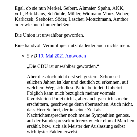
Egal, ob sie nun Merkel, Seibert, Altmaier, Spahn, AKK,
vdL, Brinkhaus, Schäuble, Müller, Widmann Mauz, Weber,
Karliczek, Seehofer, Söder, Laschet, Motschmann, Amthor
oder wie auch immer heißen:
Die Union ist unwählbar geworden.
Eine handvoll Vernünftiger nützt da leider auch nichts mehr.
S v B
19. Mai 2021
Antworten
„Die CDU ist unwählbar geworden.“ –
Aber dies doch nicht erst seit gestern. Schon seit
etlichen Jahren ist klar und deutlich zu erkennen, auf
welchem Weg sich diese Partei befindet. Unbeirrt.
Folglich kann mich bezüglich meiner vormals
favorisierten Partei nichts, aber auch gar nichts mehr
erschüttern, geschweige denn überraschen. Auch nicht,
dass Herr Seibert, der in seiner Zeit als
Nachrichtensprecher noch meine Sympathien genoss,
auf der Bundespressekonferenz wieder einmal Märchen
erzählt, bzw. sich als Meister der Auslassung selbst
wichtigster Fakten erweist.