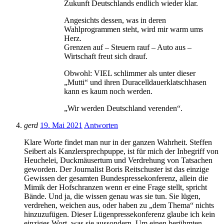
Zukunft Deutschlands endlich wieder klar.
Angesichts dessen, was in deren
Wahlprogrammen steht, wird mir warm ums
Herz.
Grenzen auf – Steuern rauf – Auto aus –
Wirtschaft freut sich drauf.
Obwohl: VIEL schlimmer als unter dieser
„Mutti“ und ihren Duracelldauerklatschhasen
kann es kaum noch werden.
„Wir werden Deutschland verenden“.
gerd
19. Mai 2021
Antworten
Klare Worte findet man nur in der ganzen Wahrheit. Steffen
Seibert als Kanzlersprechpuppe, ist für mich der Inbegriff von
Heuchelei, Duckmäusertum und Verdrehung von Tatsachen
geworden. Der Journalist Boris Reitschuster ist das einzige
Gewissen der gesamten Bundespressekonferenz, allein die
Mimik der Hofschranzen wenn er eine Frage stellt, spricht
Bände. Und ja, die wissen genau was sie tun. Sie lügen,
verdrehen, weichen aus, oder haben zu „dem Thema“ nichts
hinzuzufügen. Dieser Lügenpressekonferenz glaube ich kein
einziges Wort, was sie aussondern. Um einen berühmten