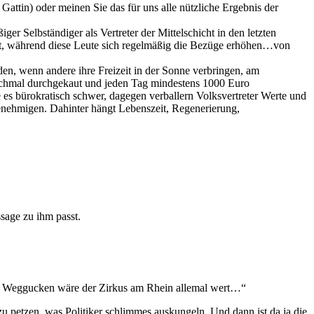
ttin) oder meinen Sie das für uns alle nützliche Ergebnis der
iger Selbständiger als Vertreter der Mittelschicht in den letzten
 ist, während diese Leute sich regelmäßig die Bezüge erhöhen…von
en, wenn andere ihre Freizeit in der Sonne verbringen, am
nochmal durchgekaut und jeden Tag mindestens 1000 Euro
 es bürokratisch schwer, dagegen verballern Volksvertreter Werte und
t genehmigen. Dahinter hängt Lebenszeit, Regenerierung,
ssage zu ihm passt.
nell Weggucken wäre der Zirkus am Rhein allemal wert…“
u petzen, was Politiker schlimmes auskungeln. Und dann ist da ja die