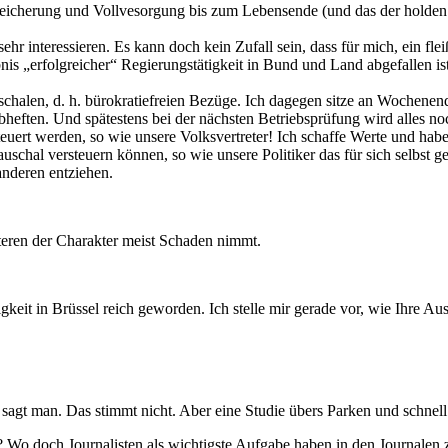
eicherung und Vollvesorgung bis zum Lebensende (und das der holden Ga
hr interessieren. Es kann doch kein Zufall sein, dass für mich, ein fleiß
bnis „erfolgreicher“ Regierungstätigkeit in Bund und Land abgefallen
chalen, d. h. bürokratiefreien Bezüge. Ich dagegen sitze an Wochenend
bheften. Und spätestens bei der nächsten Betriebsprüfung wird alles 
euert werden, so wie unsere Volksvertreter! Ich schaffe Werte und habe
 pauschal versteuern können, so wie unsere Politiker das für sich selbs
anderen entziehen.
steren der Charakter meist Schaden nimmt.
gkeit in Brüssel reich geworden. Ich stelle mir gerade vor, wie Ihre Au
in, sagt man. Das stimmt nicht. Aber eine Studie übers Parken und sch
? Wo doch Journalisten als wichtigste Aufgabe haben in den Journalen z