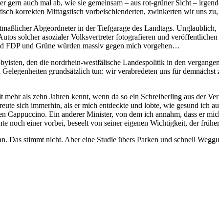
ller gern auch mal ab, wie sie gemeinsam – aus rot-grüner Sicht – irge
itisch korrekten Mittagstisch vorbeischlenderten, zwinkerten wir uns 
tmaßlicher Abgeordneter in der Tiefgarage des Landtags. Unglaublich, 
e Autos solcher asozialer Volksvertreter fotografieren und veröffentlic
, und FDP und Grüne würden massiv gegen mich vorgehen…
byisten, den die nordrhein-westfälische Landespolitik in den vergangene
en Gelegenheiten grundsätzlich tun: wir verabredeten uns für demnächst
eit mehr als zehn Jahren kennt, wenn da so ein Schreiberling aus der Ver
reute sich immerhin, als er mich entdeckte und lobte, wie gesund ich au
 Cappuccino. Ein anderer Minister, von dem ich annahm, dass er mich ne
te noch einer vorbei, beseelt von seiner eigenen Wichtigkeit, der früher
t man. Das stimmt nicht. Aber eine Studie übers Parken und schnell We