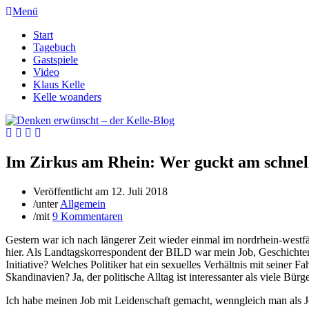
Menü
Start
Tagebuch
Gastspiele
Video
Klaus Kelle
Kelle woanders
Im Zirkus am Rhein: Wer guckt am schnell
Veröffentlicht am
12. Juli 2018
/
unter
Allgemein
/
mit
9 Kommentaren
Gestern war ich nach längerer Zeit wieder einmal im nordrhein-westf
hier. Als Landtagskorrespondent der BILD war mein Job, Geschichten 
Initiative? Welches Politiker hat ein sexuelles Verhältnis mit seiner 
Skandinavien? Ja, der politische Alltag ist interessanter als viele Bürg
Ich habe meinen Job mit Leidenschaft gemacht, wenngleich man als Jo