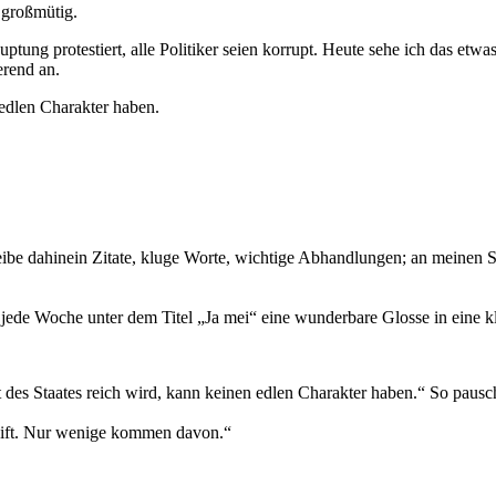
h großmütig.
ung protestiert, alle Politiker seien korrupt. Heute sehe ich das etw
erend an.
 edlen Charakter haben.
eibe dahinein Zitate, kluge Worte, wichtige Abhandlungen; an meinen
jede Woche unter dem Titel „Ja mei“ eine wunderbare Glosse in eine kle
 des Staates reich wird, kann keinen edlen Charakter haben.“ So pausch
ngift. Nur wenige kommen davon.“