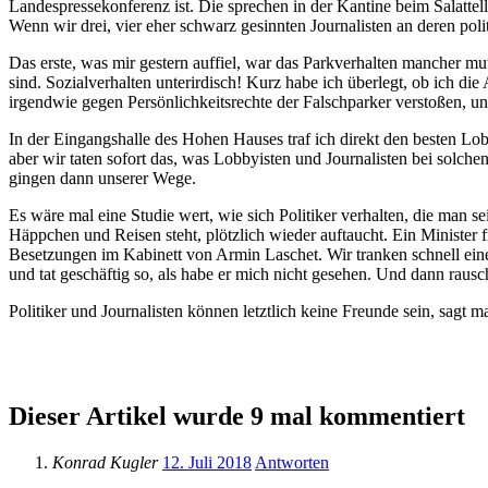
Landespressekonferenz ist. Die sprechen in der Kantine beim Salatte
Wenn wir drei, vier eher schwarz gesinnten Journalisten an deren pol
Das erste, was mir gestern auffiel, war das Parkverhalten mancher mu
sind. Sozialverhalten unterirdisch! Kurz habe ich überlegt, ob ich di
irgendwie gegen Persönlichkeitsrechte der Falschparker verstoßen
In der Eingangshalle des Hohen Hauses traf ich direkt den besten Lob
aber wir taten sofort das, was Lobbyisten und Journalisten bei solch
gingen dann unserer Wege.
Es wäre mal eine Studie wert, wie sich Politiker verhalten, die man s
Häppchen und Reisen steht, plötzlich wieder auftaucht. Ein Minister f
Besetzungen im Kabinett von Armin Laschet. Wir tranken schnell einen
und tat geschäftig so, als habe er mich nicht gesehen. Und dann rausch
Politiker und Journalisten können letztlich keine Freunde sein, sag
Dieser Artikel wurde 9 mal kommentiert
Konrad Kugler
12. Juli 2018
Antworten