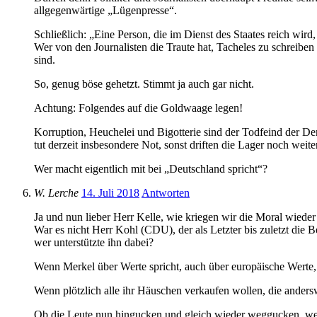
allgegenwärtige „Lügenpresse“.
Schließlich: „Eine Person, die im Dienst des Staates reich wird,
Wer von den Journalisten die Traute hat, Tacheles zu schreiben 
sind.
So, genug böse gehetzt. Stimmt ja auch gar nicht.
Achtung: Folgendes auf die Goldwaage legen!
Korruption, Heuchelei und Bigotterie sind der Todfeind der 
tut derzeit insbesondere Not, sonst driften die Lager noch weite
Wer macht eigentlich mit bei „Deutschland spricht“?
W. Lerche
14. Juli 2018
Antworten
Ja und nun lieber Herr Kelle, wie kriegen wir die Moral wieder
War es nicht Herr Kohl (CDU), der als Letzter bis zuletzt di
wer unterstützte ihn dabei?
Wenn Merkel über Werte spricht, auch über europäische Werte, 
Wenn plötzlich alle ihr Häuschen verkaufen wollen, die ander
Ob die Leute nun hingucken und gleich wieder weggucken, weil si