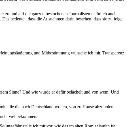
iker zu und auf die ganzen bestochenen Journalisten natürlich auch.
h. Das bedeutet, dass die Ausnahmen darin bestehen, dass sie zu feige
t, Meinungsäußerung und Mitbestimmung wünsche ich mir. Transparenz
 diesem Sinne? Und wie wurde er dafür belächelt und von wem! Und
amit, alle die nach Deutschland wollen, von zu Hause abzuholen.
nicht viel bekommen.
o ungefähr stelle ich mir vor, wie das im alten Rom gelaufen ist.