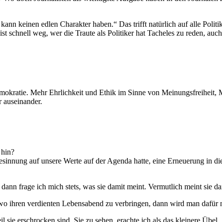
 kann keinen edlen Charakter haben.“ Das trifft natürlich auf alle Polit
ist schnell weg, wer die Traute als Politiker hat Tacheles zu reden, auc
Demokratie. Mehr Ehrlichkeit und Ethik im Sinne von Meinungsfreihei
r auseinander.
 hin?
e Besinnung auf unsere Werte auf der Agenda hatte, eine Erneuerung in
dann frage ich mich stets, was sie damit meint. Vermutlich meint sie d
swo ihren verdienten Lebensabend zu verbringen, dann wird man dafür 
e erschrocken sind, Sie zu sehen, erachte ich als das kleinere Übel. S