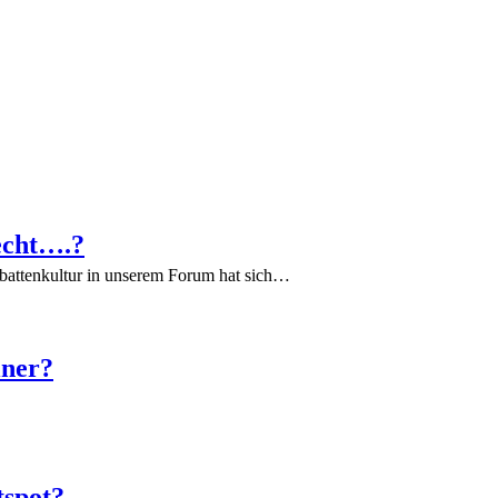
echt….?
battenkultur in unserem Forum hat sich…
iner?
tspot?