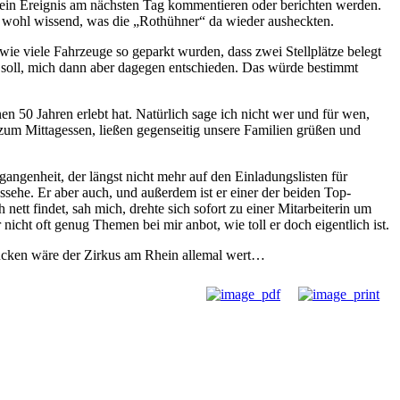
ndein Ereignis am nächsten Tag kommentieren oder berichten werden.
zu, wohl wissend, was die „Rothühner“ da wieder ausheckten.
wie viele Fahrzeuge so geparkt wurden, dass zwei Stellplätze belegt
hen soll, mich dann aber dagegen entschieden. Das würde bestimmt
n 50 Jahren erlebt hat. Natürlich sage ich nicht wer und für wen,
 zum Mittagessen, ließen gegenseitig unsere Familien grüßen und
gangenheit, der längst nicht mehr auf den Einladungslisten für
ssehe. Er aber auch, und außerdem ist er einer der beiden Top-
tt findet, sah mich, drehte sich sofort zu einer Mitarbeiterin um
 nicht oft genug Themen bei mir anbot, wie toll er doch eigentlich ist.
ggucken wäre der Zirkus am Rhein allemal wert…