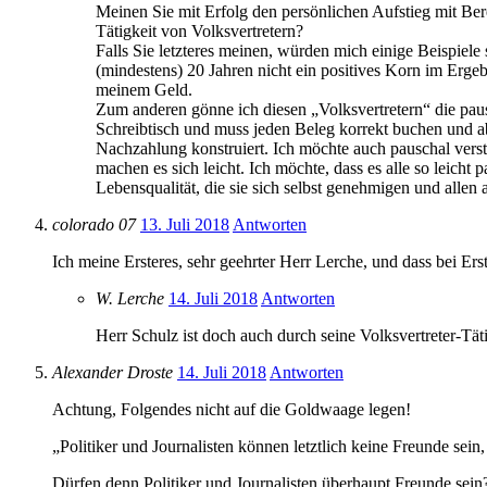
Meinen Sie mit Erfolg den persönlichen Aufstieg mit Ber
Tätigkeit von Volksvertretern?
Falls Sie letzteres meinen, würden mich einige Beispiele se
(mindestens) 20 Jahren nicht ein positives Korn im Erge
meinem Geld.
Zum anderen gönne ich diesen „Volksvertretern“ die paus
Schreibtisch und muss jeden Beleg korrekt buchen und a
Nachzahlung konstruiert. Ich möchte auch pauschal verst
machen es sich leicht. Ich möchte, dass es alle so leicht
Lebensqualität, die sie sich selbst genehmigen und allen 
colorado 07
13. Juli 2018
Antworten
Ich meine Ersteres, sehr geehrter Herr Lerche, und dass bei Er
W. Lerche
14. Juli 2018
Antworten
Herr Schulz ist doch auch durch seine Volksvertreter-Täti
Alexander Droste
14. Juli 2018
Antworten
Achtung, Folgendes nicht auf die Goldwaage legen!
„Politiker und Journalisten können letztlich keine Freunde se
Dürfen denn Politiker und Journalisten überhaupt Freunde sein