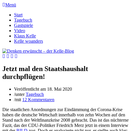
Menü
Start
Tagebuch
Gastspiele
Video
Klaus Kelle
Kelle woanders
Jetzt mal den Staatshaushalt
durchpflügen!
Veröffentlicht am
18. Mai 2020
/
unter
Tagebuch
/
mit
12 Kommentaren
Die staatlichen Anordnungen zur Eindämmung der Corona-Krise
haben die deutsche Wirtschaft innerhalb von zehn Wochen auf den
Stand nach der Weltfinanzkrise 2008 gebracht. Das ist das nüchterne
Fazit, das der CDU-Politiker Friedrich Merz jetzt in einem Interview
mit der
BILD
zog. Doch er analysierte nicht nur, er stellte auch klar: