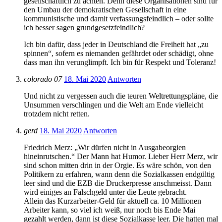
gesellschaftlich zu ächten. Denn diese Organisationen sind für
den Umbau der demokratischen Gesellschaft in eine
kommunistische und damit verfassungsfeindlich – oder sollte
ich besser sagen grundgesetzfeindlich?
Ich bin dafür, dass jeder in Deutschland die Freiheit hat „zu
spinnen“, sofern es niemanden gefährdet oder schädigt, ohne
dass man ihn verunglimpft. Ich bin für Respekt und Toleranz!
colorado 07
18. Mai 2020
Antworten
Und nicht zu vergessen auch die teuren Weltrettungspläne, die
Unsummen verschlingen und die Welt am Ende vielleicht
trotzdem nicht retten.
gerd
18. Mai 2020
Antworten
Friedrich Merz: „Wir dürfen nicht in Ausgabeorgien
hineinrutschen.“ Der Mann hat Humor. Lieber Herr Merz, wir
sind schon mitten drin in der Orgie. Es wäre schön, von den
Politikern zu erfahren, wann denn die Sozialkassen endgültig
leer sind und die EZB die Druckerpresse anschmeisst. Dann
wird einiges an Falschgeld unter die Leute gebracht.
Allein das Kurzarbeiter-Geld für aktuell ca. 10 Millionen
Arbeiter kann, so viel ich weiß, nur noch bis Ende Mai
gezahlt werden, dann ist diese Sozialkasse leer. Die hatten mal