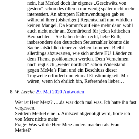
nein, hat Merkel doch ihr eigenes „Geschwätz von
gestern“ schon des öfteren nur wenig später nicht mehr
interessiert. An abrupten Kehrtwendungen gab es
während ihrer (bisherigen) Regentschaft nun wirklich
keinen Mangel. Da kommt’s auf eine mehr dann wohl
auch nicht mehr an. Zermürbend für jeden kritischen
Beobachter. – Sie haben leider recht, liebe Ruth,
insbesondere den deutschen Steuerzahler könnte die
Sache tatsächlich teuer zu stehen kommen. Bleibt
allerdings abzuwarten, wie sich andere EU-Länder zu
dem Thema positionieren werden. Dem Vernehmen
nach regt sich „weiter nördlich“ schon Widerstand
gegen MeMa’s Plan; und ein Beschluss dieser
Tragweite erfordert nun einmal Einstimmigkeit. Mir
wären, wenn ich ehrlich bin, Referenden lieber…
W. Lerche
29. Mai 2020
Antworten
Wer ist Herr Merz? ….da war doch mal was. Ich hatte ihn fast
vergessen.
Seitdem Merkel eine 5. Amtszeit abgenötigt wird, hörte ich
von Merz nichts mehr.
Frage: Was würde Herr Merz anders machen als Frau
Merkel?