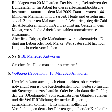
Rücklagen von 20 Milliarden. Der bisherige Rekordwert der
Bundesagentur für Arbeit für dieses arbeitsmarktpolitische
Instrument stammt aus dem Mai 2009. Damals waren 1,44
Millionen Menschen in Kurzarbeit. Heute sind es zehn mal
soviel. Zum ersten Mal nach dem 2. Weltkrieg stieg die Zahl
der Arbeitslosen schon im April explizit an. Gerade in dem
Monat, wo sich die Arbeitslosenzahlen normalerweise
entspannen.
Aber liebe Bürger, die Maßnahmen waren alternativlos. Es
ging um Leben oder Tod. Merke: Wer später stirbt hat noch
lange nicht mehr vom Leben.
S v B
18. Mai 2020
Antworten
Geschwafel. Hatte man anderes erwartet?
Wolfgang Heppelmann
18. Mai 2020
Antworten
Herr Merz kann auch gleich einmal prüfen, ob es weiter
notwändig sein ist, die Kirchenfürsten noch weiter so fürstlich
mit Steuergeld zuzuschaufeln. Oder besteht dann die Gefahr,
daß die „Oberhäupter“ vom sozialistischen Glauben abfallen
und die VerHERRlichung der merkel-Regierung
zurückfahren könnten ? Entzwischen sollten die
Verpflichtungen deutscher Fürsten gegenüber der Kirche für