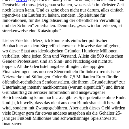
Deutschland muss jetzt genau schauen, was es sich in nächster Zeit
noch leisten kann. Und es gehe eben nicht nur darum, alles einfach
irgendwie am Laufen zu halten, sondern „Spielräume für
Innovationen, für die Digitalisierung der öffentlichen Verwaltung
und der Schulen“ zu erhalten. Denn das, „was wir dort erleben, ist
streckenweise eine Katastrophe“.
Lieber Friedrich Merz, ich könnte als einfacher politischer
Beobachter aus dem Stegreif seitenweise Hinweise darauf geben,
wo dieser Staat aus ideologischen Gründen Hunderte Millionen
verballert, ohne jeden Sinn und Verstand. Allein die 500 deutschen
Gender-Professuren sind an Sinn- und Nutzlosigkeit nicht zu
toppen. All die Gleichstellungsbeauftragten, die üppigen
Finanzierungen aus unseren Steuermitteln für linksextremistische
Netzwerke und Stiftungen. Oder die 7,5 Milliarden Euro für die
öffentlich-rechtlichen Sendeanstalten, die ihrem „Grundauftrag“ zur
Unterhaltung intensiv nachkommen (warum eigentlich?) und ihrem
Grundauftrag zu seriöser Information und ausgewogener
Berichterstattung kaum noch …da gibt es Sparpotentiale ohne Ende.
Und ja, ich weiß, dass das nicht aus dem Bundeshaushalt bezahlt
wird, sondern mit Zwangsgebühren. Aber auch dieses Geld würden
viele Bürger gern für etwas anderes ausgeben als die Gehälter 25-
jähriger Fußball-Millionäre und schwachsinnige Spielshows zu
finanzieren.