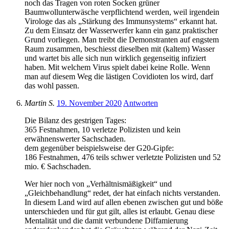
noch das Tragen von roten Socken grüner
Baumwollunterwäsche verpflichtend werden, weil irgendein
Virologe das als „Stärkung des Immunsystems“ erkannt hat.
Zu dem Einsatz der Wasserwerfer kann ein ganz praktischer
Grund vorliegen. Man treibt die Demonstranten auf engstem
Raum zusammen, beschiesst dieselben mit (kaltem) Wasser
und wartet bis alle sich nun wirklich gegenseitig infiziert
haben. Mit welchem Virus spielt dabei keine Rolle. Wenn
man auf diesem Weg die lästigen Covidioten los wird, darf
das wohl passen.
Martin S.
19. November 2020
Antworten
Die Bilanz des gestrigen Tages:
365 Festnahmen, 10 verletze Polizisten und kein
erwähnenswerter Sachschaden.
dem gegenüber beispielsweise der G20-Gipfe:
186 Festnahmen, 476 teils schwer verletzte Polizisten und 52
mio. € Sachschaden.
Wer hier noch von „Verhältnismäßigkeit“ und
„Gleichbehandlung“ redet, der hat einfach nichts verstanden.
In diesem Land wird auf allen ebenen zwischen gut und böße
unterschieden und für gut gilt, alles ist erlaubt. Genau diese
Mentalität und die damit verbundene Diffamierung