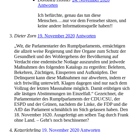
Antworten
Ich befürchte, genau das tun diese
Menschen….nur vor dem Fernseher sitzen, und
keine andere Informationsquelle haben!!
Dieter Zorn
19. November 2020
Antworten
„Wir, die Parlamentarier des Rumpfparlaments, ermächtigen
die allzeit weise Regierung und ihre Organe zum Schutz der
Gesundheit und des Wohlergehens der Bevölkerung auf
Verdacht eine endemische Notlage auszurufen und jedwede
Maßnahmen des folgenden Katalogs zu ergreifen: Belehren,
Bekehren, Züchtigen, Einsperren und Aufknüpfen. Der
Delinquent kann diese Maßnahmen nur abwehren, indem er
sich freiwillig unterwirft. Klagen dagegen sind nur nach dem
Vollzug der letzten Massnahme möglich. Damit erübrigen sich
alle lästigen Abstimmungen im Einzelfall.“ Gezeichnet, die
Parlamentarier des Rumpfparlaments der CDU/CSU, der
ESPD und der Grünen, nachdem die Linke, die FDP und die
AfD das Parlament schmählich im Stich gelassen haben. Den
18. November 1620. Ausgefertigt am selben Tag durch Frank
ohne Land. – Geht’s noch beschissener?
Ketzerlehrling
19. November 2020
Antworten