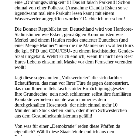
eine „Ordnungswidrigkeit“!!! Das ist falsch Parken!!! Schon
einmal von einer Politesse (Ausnahme Claudia Esken so se
irgendwann mal eine Parkuhr lesen kann) mit einem
Wasserwerfer angegriffen worden? Dachte ich mir schon!
Die Bonner Republik ist tot, Deutschland wird von Hardcore-
Stalinistinnen wie Esken, gemäßigten Kommunisten wie
Merkel und einem Haufen restlos enteierter Eunuchen (und
einer Menge Männer*Innen die nie Männer sein wollten) kurz
die kpl. SPD und CDU/CSU- zu einem faschistoiden Gender-
Staat umgebaut. Wehrt Euch endlich, wenn Ihr nicht den Rest
Eures Lebens einsam mit Maske vor dem Fernseher verenden
wollt!
Jagt diese sogenannten „Volksvertreter“ die sich darüber
Echauffieren, das man vor Ihrer Türe dagegen demonstriert,
das man Ihnen mittels faschistoider Ermächtigungsgesetze
Ihre Grundrechte, nein noch schlimmer, selbst ihre familiären
Kontakte verbieten möchte wann immer es dem
durchgeknallten Hosenrock, der nicht einmal mehr 10
Minuten am Stück stehen kann, oder ihrem Schwesterchen
aus dem Gesundheitsministerium gefällt!
Von was für einer „Demokratie“ reden diese Pfaffen da
eigentlich? Wählt diese Staatsfeinde endlich aus den