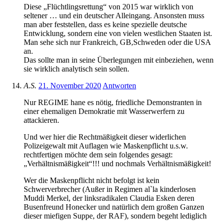
Diese „Flüchtlingsrettung“ von 2015 war wirklich von
seltener … und ein deutscher Alleingang. Ansonsten muss
man aber feststellen, dass es keine spezielle deutsche
Entwicklung, sondern eine von vielen westlichen Staaten ist.
Man sehe sich nur Frankreich, GB,Schweden oder die USA
an.
Das sollte man in seine Überlegungen mit einbeziehen, wenn
sie wirklich analytisch sein sollen.
A.S.
21. November 2020
Antworten
Nur REGIME hane es nötig, friedliche Demonstranten in
einer ehemaligen Demokratie mit Wasserwerfern zu
attackieren.
Und wer hier die Rechtmäßigkeit dieser widerlichen
Polizeigewalt mit Auflagen wie Maskenpflicht u.s.w.
rechtfertigen möchte dem sein folgendes gesagt:
„Verhältnismäßigkeit“!!! und nochmals Verhältnismäßigkeit!
Wer die Maskenpflicht nicht befolgt ist kein
Schwerverbrecher (Außer in Regimen al`la kinderlosen
Muddi Merkel, der linksradikalen Claudia Esken deren
Busenfreund Honecker und natürlich dem großen Ganzen
dieser miefigen Suppe, der RAF), sondern begeht lediglich