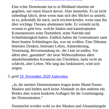
Eine echte Demokratie hat es in Blödland ohnehin nie
gegeben, nur einen Hauch davon. Aber immerhin. Es ist nicht
unbedingt falsch, denn wenn man sich den Michel so ansieht,
ist es, jedenfalls für mich, noch erschreckender, wenn man ihn
über wichtige Themen abstimmen ließe. Er versteht nicht,
worum es geht bzw. welche fatalen und katastrophalen
Konsequenzen seine Dummheit, seine Naivität und
Schlafmützigkeit haben. Endlich haben die Generationen samt
ihren bunten Schützlingen das, was sie wollten. Eine Diktatur,
betreutes Denken, betreutes Leben, Alimentierung,
Verarmung, Bevormundung etc. die Liste ist endlos. Vor
allem aber „garantiert“ der neue Weltsozialismus allen
minderbemittelten Kreaturen das Überleben, mehr recht als
schlecht, aber Leben. Wie lang das funktioniert, wird sich
zeigen.
gerd
19. November 2020
Antworten
„Ja, die meisten Demonstranten trugen keine Mund-Nasen-
Masken und hielten auch keine Abstände zu den anderen ein.
Beides aber waren konkrete Auflagen für die Genehmigung
der Demonstration.“
Demnächst werden wohl zu den Masken und Abstandsregeln