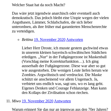
Welcher Staat hat da noch Macht?
Das wäre jetzt irgendwie anarchisch oder eventuell auch
demokratisch. Das jedoch bleibt eine Utopie wegen der vielen
Angsthasen, Lämmer, Schlafschafen, die sich lieber
unterordnen, als ihre früher mal garantierten Menschenrechte
zu verteidigen.
Bettina
19. November 2020
Antworten
Lieber Herr Droste, ich musste gestern gschwind etwas
in unserem kleinen bayerisch-schwäbischen Städtchen
erledigen. „Nur“ in der Fußgängerzone ist Maskenball
(Vorschlag meine Korrekturfunktion…). Ich ging
ausserhalb der Fußgängerzone. Diese war aber so gut
wie ausgestorben. Die wenigen Leute liefen herum wie
Zombies. Argwöhnisch und verdruckst. Die Maske
schützt sie anscheinend vor allem Ungemach. Ja,
verbietet uns endlich was, sagt uns, wo es lang geht.
Eigenes Denken und Courage Fehlanzeige. Man kann
den Kollaps der Zivilisation schon riechen.
Miwo
19. November 2020
Antworten
Warum erinnert Sie das nur an irgenwas aus den 70er Jahren?