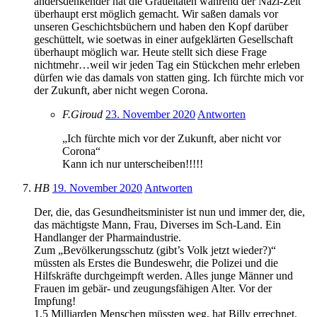
andersdenkender hat die Gräueltaten während der Nazi-Zeit
überhaupt erst möglich gemacht. Wir saßen damals vor
unseren Geschichtsbüchern und haben den Kopf darüber
geschüttelt, wie soetwas in einer aufgeklärten Gesellschaft
überhaupt möglich war. Heute stellt sich diese Frage
nichtmehr…weil wir jeden Tag ein Stückchen mehr erleben
dürfen wie das damals von statten ging. Ich fürchte mich vor
der Zukunft, aber nicht wegen Corona.
F.Giroud
23. November 2020
Antworten
„Ich fürchte mich vor der Zukunft, aber nicht vor
Corona“
Kann ich nur unterscheiben!!!!!
HB
19. November 2020
Antworten
Der, die, das Gesundheitsminister ist nun und immer der, die,
das mächtigste Mann, Frau, Diverses im Sch-Land. Ein
Handlanger der Pharmaindustrie.
Zum „Bevölkerungsschutz (gibt’s Volk jetzt wieder?)“
müssten als Erstes die Bundeswehr, die Polizei und die
Hilfskräfte durchgeimpft werden. Alles junge Männer und
Frauen im gebär- und zeugungsfähigen Alter. Vor der
Impfung!
1,5 Milliarden Menschen müssten weg, hat Billy errechnet.