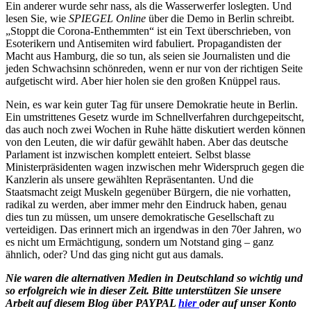
Ein anderer wurde sehr nass, als die Wasserwerfer loslegten. Und
lesen Sie, wie
SPIEGEL Online
über die Demo in Berlin schreibt.
„Stoppt die Corona-Enthemmten“ ist ein Text überschrieben, von
Esoterikern und Antisemiten wird fabuliert. Propagandisten der
Macht aus Hamburg, die so tun, als seien sie Journalisten und die
jeden Schwachsinn schönreden, wenn er nur von der richtigen Seite
aufgetischt wird. Aber hier holen sie den großen Knüppel raus.
Nein, es war kein guter Tag für unsere Demokratie heute in Berlin.
Ein umstrittenes Gesetz wurde im Schnellverfahren durchgepeitscht,
das auch noch zwei Wochen in Ruhe hätte diskutiert werden können
von den Leuten, die wir dafür gewählt haben. Aber das deutsche
Parlament ist inzwischen komplett enteiert. Selbst blasse
Ministerpräsidenten wagen inzwischen mehr Widerspruch gegen die
Kanzlerin als unsere gewählten Repräsentanten. Und die
Staatsmacht zeigt Muskeln gegenüber Bürgern, die nie vorhatten,
radikal zu werden, aber immer mehr den Eindruck haben, genau
dies tun zu müssen, um unsere demokratische Gesellschaft zu
verteidigen. Das erinnert mich an irgendwas in den 70er Jahren, wo
es nicht um Ermächtigung, sondern um Notstand ging – ganz
ähnlich, oder? Und das ging nicht gut aus damals.
Nie waren die alternativen Medien in Deutschland so wichtig und
so erfolgreich wie in dieser Zeit.
Bitte unterstützen Sie unsere
Arbeit auf diesem Blog über PAYPAL
hier
oder auf unser Konto