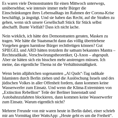
Es waren viele Demonstranten für einen Mittwoch unterwegs,
unübersehbar, wie intensiv immer mehr Bürger die
Einschränkungen ihres Lebensalltags im Rahmen der Corona-Krise
beschäftigt, ja ängstigt. Und sie haben das Recht, auf die Straßen zu
gehen, wenn sich unsere Gesellschaft Stück für Stück selbst
abschafft. Bunte Vielfalt? Dass ich nicht lache.
Nein wirklich, ich hätte den Demonstranten geraten, Masken zu
tragen. Wie hätte die Staatsmacht dann das völlig übertriebene
Vorgehen gegen harmlose Bürger rechtfertigen können? Gut
SPIEGEL und ARD hätten trotzdem ihr sattsam bekanntes Mantra –
Rechtsradikale, Verschwörungstheoretiker, Q-Anon – abgespult.
Aber sie hätten sich ein bisschen mehr anstrengen müssen. Ich
meine, das eigentliche Thema ist die Verhältnismäßigkeit.
Wenn beim alljährichen sogenannten „Al Quds“-Tag radikale
Islamisten durch Berlin ziehen und die Auslöschung Israels und des
jüdischen Volkes in aller Offenheit fordern, dann kommen keine
Wasserwerfer zum Einsatz. Und wenn die Klima-Extremisten von
„Extinction Rebellion“ Teile der Berliner Innenstadt und
Autobahnzufahrten blockieren, dann kommen keine Wasserwerfer
zum Einsatz. Warum eigentlich nicht?
Mehrere Freunde von mir waren heute in Berlin dabei, einer schrieb
mir am Vormittag über WattsApp: „Heute geht es um die Freiheit“.