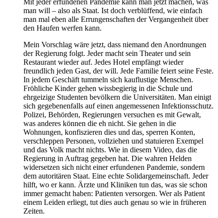
Mit jeder erfundenen Pandemie kann man jetzt machen, was
man will – also als Staat. Ist doch verblüffend, wie einfach
man mal eben alle Errungenschaften der Vergangenheit über
den Haufen werfen kann.
Mein Vorschlag wäre jetzt, dass niemand den Anordnungen
der Regierung folgt. Jeder macht sein Theater und sein
Restaurant wieder auf. Jedes Hotel empfängt wieder
freundlich jeden Gast, der will. Jede Familie feiert seine Feste.
In jedem Geschäft tummeln sich kauflustige Menschen.
Fröhliche Kinder gehen wissbegierig in die Schule und
ehrgeizige Studenten bevölkern die Universitäten. Man einigt
sich gegebenenfalls auf einen angemessenen Infektionsschutz.
Polizei, Behörden, Regierungen versuchen es mit Gewalt,
was anderes können die eh nicht. Sie gehen in die
Wohnungen, konfiszieren dies und das, sperren Konten,
verschleppen Personen, vollziehen und statuieren Exempel
und das Volk macht nichts. Wie in diesem Video, das die
Regierung in Auftrag gegeben hat. Die wahren Helden
widersetzen sich nicht einer erfundenen Pandemie, sondern
dem autoritären Staat. Eine echte Solidargemeinschaft. Jeder
hilft, wo er kann. Ärzte und Kliniken tun das, was sie schon
immer gemacht haben: Patienten versorgen. Wer als Patient
einem Leiden erliegt, tut dies auch genau so wie in früheren
Zeiten.