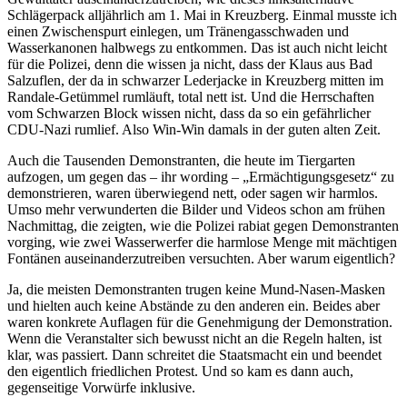
Schlägerpack alljährlich am 1. Mai in Kreuzberg. Einmal musste ich
einen Zwischenspurt einlegen, um Tränengasschwaden und
Wasserkanonen halbwegs zu entkommen. Das ist auch nicht leicht
für die Polizei, denn die wissen ja nicht, dass der Klaus aus Bad
Salzuflen, der da in schwarzer Lederjacke in Kreuzberg mitten im
Randale-Getümmel rumläuft, total nett ist. Und die Herrschaften
vom Schwarzen Block wissen nicht, dass da so ein gefährlicher
CDU-Nazi rumlief. Also Win-Win damals in der guten alten Zeit.
Auch die Tausenden Demonstranten, die heute im Tiergarten
aufzogen, um gegen das – ihr wording – „Ermächtigungsgesetz“ zu
demonstrieren, waren überwiegend nett, oder sagen wir harmlos.
Umso mehr verwunderten die Bilder und Videos schon am frühen
Nachmittag, die zeigten, wie die Polizei rabiat gegen Demonstranten
vorging, wie zwei Wasserwerfer die harmlose Menge mit mächtigen
Fontänen auseinanderzutreiben versuchten. Aber warum eigentlich?
Ja, die meisten Demonstranten trugen keine Mund-Nasen-Masken
und hielten auch keine Abstände zu den anderen ein. Beides aber
waren konkrete Auflagen für die Genehmigung der Demonstration.
Wenn die Veranstalter sich bewusst nicht an die Regeln halten, ist
klar, was passiert. Dann schreitet die Staatsmacht ein und beendet
den eigentlich friedlichen Protest. Und so kam es dann auch,
gegenseitige Vorwürfe inklusive.