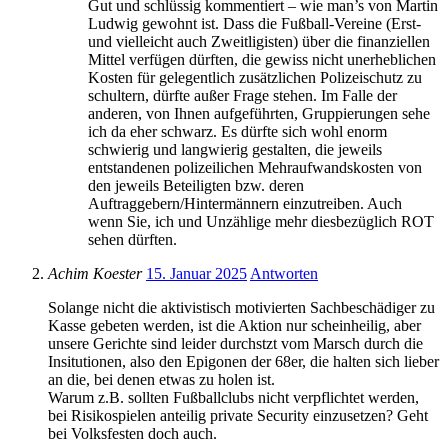
Gut und schlüssig kommentiert – wie man’s von Martin
Ludwig gewohnt ist. Dass die Fußball-Vereine (Erst-
und vielleicht auch Zweitligisten) über die finanziellen
Mittel verfügen dürften, die gewiss nicht unerheblichen
Kosten für gelegentlich zusätzlichen Polizeischutz zu
schultern, dürfte außer Frage stehen. Im Falle der
anderen, von Ihnen aufgeführten, Gruppierungen sehe
ich da eher schwarz. Es dürfte sich wohl enorm
schwierig und langwierig gestalten, die jeweils
entstandenen polizeilichen Mehraufwandskosten von
den jeweils Beteiligten bzw. deren
Auftraggebern/Hintermännern einzutreiben. Auch
wenn Sie, ich und Unzählige mehr diesbezüglich ROT
sehen dürften.
Achim Koester
15. Januar 2025
Antworten
Solange nicht die aktivistisch motivierten Sachbeschädiger zu
Kasse gebeten werden, ist die Aktion nur scheinheilig, aber
unsere Gerichte sind leider durchstzt vom Marsch durch die
Insitutionen, also den Epigonen der 68er, die halten sich lieber
an die, bei denen etwas zu holen ist.
Warum z.B. sollten Fußballclubs nicht verpflichtet werden,
bei Risikospielen anteilig private Security einzusetzen? Geht
bei Volksfesten doch auch.