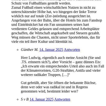
Schutz von Fußballfans gestellt werden.
Zumal Fußball einen wirtschaftlichen Nutzen in nicht zu
unterschätzender Höhe hat, wo hingegen der linke Terror
wirklich nur auf totale (Zer-)stördung ausgerichtet ist.
Angefangen von der Bahn, über die Hotels bis zum Fanshop
und Eintrittsticket hat ein Fan unsummen seines hart
verdienten Geldes gelassen und entsprechend Arbeitsplätze
geschaffen, die Wirtschaft angekurbelt und Steuern gezahlt.
Weg müssen die Chaoten, nicht unser Sporterlebnis, das für
viele ein teil ihrer Kultur und Identität ist.
Günther M.
14. Januar 2025
Antworten
Herr Ludwig, eigentlich auch meine Ansicht (Sie und
.TS. erinnern sich?), aber Vorsicht – ganz dünnes Eis:
„Ich erwarte ein entsprechendes Urteil also auch im Fall
der Klimaterroristen, G20-Straftäter, Antifa und vieler
weiterer radikaler Truppen, […]“
Gut gebrüllt, aber Sie öffnen die bekannte Büchse,
denn wer oder was radikal ist und in Regress
genommen wird, bestimmt leider wer?
S v B
14. Januar 2025
Antworten