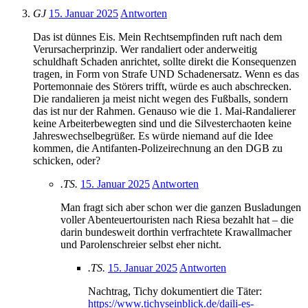
GJ
15. Januar 2025
Antworten
Das ist dünnes Eis. Mein Rechtsempfinden ruft nach dem
Verursacherprinzip. Wer randaliert oder anderweitig
schuldhaft Schaden anrichtet, sollte direkt die Konsequenzen
tragen, in Form von Strafe UND Schadenersatz. Wenn es das
Portemonnaie des Störers trifft, würde es auch abschrecken.
Die randalieren ja meist nicht wegen des Fußballs, sondern
das ist nur der Rahmen. Genauso wie die 1. Mai-Randalierer
keine Arbeiterbewegten sind und die Silvesterchaoten keine
Jahreswechselbegrüßer. Es würde niemand auf die Idee
kommen, die Antifanten-Polizeirechnung an den DGB zu
schicken, oder?
.TS.
15. Januar 2025
Antworten
Man fragt sich aber schon wer die ganzen Busladungen
voller Abenteuertouristen nach Riesa bezahlt hat – die
darin bundesweit dorthin verfrachtete Krawallmacher
und Parolenschreier selbst eher nicht.
.TS.
15. Januar 2025
Antworten
Nachtrag, Tichy dokumentiert die Täter:
https://www.tichyseinblick.de/daili-es-