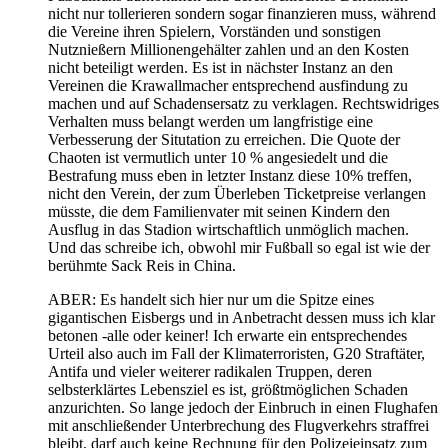
nicht nur tollerieren sondern sogar finanzieren muss, während
die Vereine ihren Spielern, Vorständen und sonstigen
Nutznießern Millionengehälter zahlen und an den Kosten
nicht beteiligt werden. Es ist in nächster Instanz an den
Vereinen die Krawallmacher entsprechend ausfindung zu
machen und auf Schadensersatz zu verklagen. Rechtswidriges
Verhalten muss belangt werden um langfristige eine
Verbesserung der Situtation zu erreichen. Die Quote der
Chaoten ist vermutlich unter 10 % angesiedelt und die
Bestrafung muss eben in letzter Instanz diese 10% treffen,
nicht den Verein, der zum Überleben Ticketpreise verlangen
müsste, die dem Familienvater mit seinen Kindern den
Ausflug in das Stadion wirtschaftlich unmöglich machen.
Und das schreibe ich, obwohl mir Fußball so egal ist wie der
berühmte Sack Reis in China.
ABER: Es handelt sich hier nur um die Spitze eines
gigantischen Eisbergs und in Anbetracht dessen muss ich klar
betonen -alle oder keiner! Ich erwarte ein entsprechendes
Urteil also auch im Fall der Klimaterroristen, G20 Straftäter,
Antifa und vieler weiterer radikalen Truppen, deren
selbsterklärtes Lebensziel es ist, größtmöglichen Schaden
anzurichten. So lange jedoch der Einbruch in einen Flughafen
mit anschließender Unterbrechung des Flugverkehrs straffrei
bleibt, darf auch keine Rechnung für den Polizeieinsatz zum