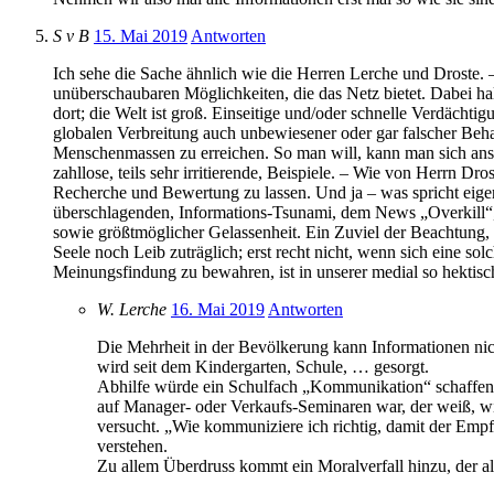
S v B
15. Mai 2019
Antworten
Ich sehe die Sache ähnlich wie die Herren Lerche und Droste. – D
unüberschaubaren Möglichkeiten, die das Netz bietet. Dabei 
dort; die Welt ist groß. Einseitige und/oder schnelle Verdächt
globalen Verbreitung auch unbewiesener oder gar falscher Beh
Menschenmassen zu erreichen. So man will, kann man sich ansch
zahllose, teils sehr irritierende, Beispiele. – Wie von Herrn D
Recherche und Bewertung zu lassen. Und ja – was spricht eige
überschlagenden, Informations-Tsunami, dem News „Overkill“, 
sowie größtmöglicher Gelassenheit. Ein Zuviel der Beachtung,
Seele noch Leib zuträglich; erst recht nicht, wenn sich eine so
Meinungsfindung zu bewahren, ist in unserer medial so hektisch
W. Lerche
16. Mai 2019
Antworten
Die Mehrheit in der Bevölkerung kann Informationen nicht
wird seit dem Kindergarten, Schule, … gesorgt.
Abhilfe würde ein Schulfach „Kommunikation“ schaffen.
auf Manager- oder Verkaufs-Seminaren war, der weiß, 
versucht. „Wie kommuniziere ich richtig, damit der Empf
verstehen.
Zu allem Überdruss kommt ein Moralverfall hinzu, der a