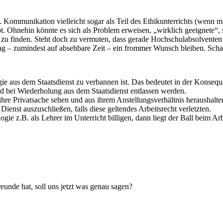
e. Kommunikation vielleicht sogar als Teil des Ethikunterrichts (wenn m
bt. Ohnehin könnte es sich als Problem erweisen, „wirklich geeignete“, 
zu finden. Steht doch zu vermuten, dass gerade Hochschulabsolventen 
hlag – zumindest auf absehbare Zeit – ein frommer Wunsch bleiben. Scha
ogie aus dem Staatsdienst zu verbannen ist. Das bedeutet in der Konsequ
nd bei Wiederholung aus dem Staatsdienst entlassen werden.
 ihre Privatsache sehen und aus ihrem Anstellungsverhältnis heraushalte
ienst auszuschließen, falls diese geltendes Arbeitsrecht verletzten.
logie z.B. als Lehrer im Unterricht billigen, dann liegt der Ball beim A
eunde hat, soll uns jetzt was genau sagen?