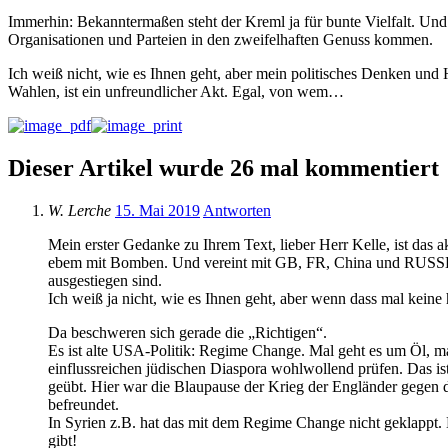
Immerhin: Bekanntermaßen steht der Kreml ja für bunte Vielfalt. Und de
Organisationen und Parteien in den zweifelhaften Genuss kommen.
Ich weiß nicht, wie es Ihnen geht, aber mein politisches Denken und H
Wahlen, ist ein unfreundlicher Akt. Egal, von wem…
Dieser Artikel wurde 26 mal kommentiert
W. Lerche
15. Mai 2019
Antworten
Mein erster Gedanke zu Ihrem Text, lieber Herr Kelle, ist das
ebem mit Bomben. Und vereint mit GB, FR, China und RUSSLA
ausgestiegen sind.
Ich weiß ja nicht, wie es Ihnen geht, aber wenn dass mal keine
Da beschweren sich gerade die „Richtigen“.
Es ist alte USA-Politik: Regime Change. Mal geht es um Öl, ma
einflussreichen jüdischen Diaspora wohlwollend prüfen. Das is
geübt. Hier war die Blaupause der Krieg der Engländer gegen d
befreundet.
In Syrien z.B. hat das mit dem Regime Change nicht geklappt. 
gibt!