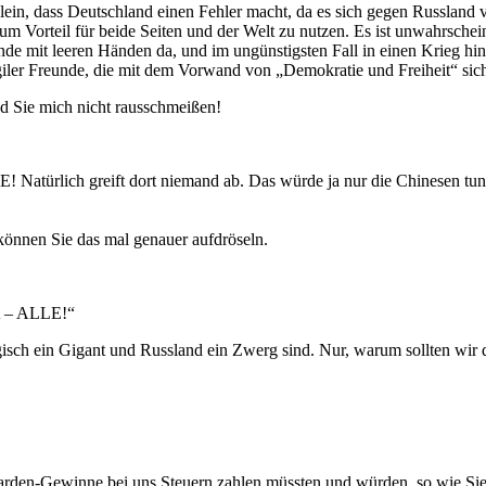
llein, dass Deutschland einen Fehler macht, da es sich gegen Russland v
m Vorteil für beide Seiten und der Welt zu nutzen. Es ist unwahrschei
nde mit leeren Händen da, und im ungünstigsten Fall in einen Krieg h
giler Freunde, die mit dem Vorwand von „Demokratie und Freiheit“ sich
und Sie mich nicht rausschmeißen!
Natürlich greift dort niemand ab. Das würde ja nur die Chinesen tun
t können Sie das mal genauer aufdröseln.
A – ALLE!“
ogisch ein Gigant und Russland ein Zwerg sind. Nur, warum sollten wir
arden-Gewinne bei uns Steuern zahlen müssten und würden, so wie Sie 