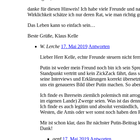
danke für diesen Hinweis! Ich habe viele Freunde und na
Wirklichkeit schätze ich nur deren Rat, wie man richti
Das Leben kann so einfach sein…
Beste Grüße, Klaus Kelle
W. Lerche
17. Mai 2019
Antworten
Lieber Herr Kelle, echte Freunde steuern nicht fe
Putin ist weder mein Freund noch bin ich sein Spr
Standpunkt vertritt und kein ZickZack fährt, dass
seine Interviews und Erklärungen korrekt überset
uns ein genaueres Bild über Putin machen. So aber
Ich finde es Ihrerseits ziemlich polemisch mit ar
im eigenen Lande) Zwerge seien. Was ist das denn 
Ich finde es auch legitim und absolut verständlich
Westen, die Amis oder wer sonst noch haben den Ru
Mir ist schon klar, dass Ihr nächster Putin-Beitr
Dank!
gerd
17. Mai 2019
Antworten