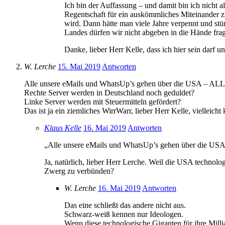
Ich bin der Auffassung – und damit bin ich nicht a
Regentschaft für ein auskömmliches Miteinander zu
wird. Dann hätte man viele Jahre verpennt und stü
Landes dürfen wir nicht abgeben in die Hände fra
Danke, lieber Herr Kelle, dass ich hier sein darf 
W. Lerche
15. Mai 2019
Antworten
Alle unsere eMails und WhatsUp’s gehen über die USA – ALLE! 
Rechte Server werden in Deutschland noch geduldet?
Linke Server werden mit Steuermitteln gefördert?
Das ist ja ein ziemliches WirrWarr, lieber Herr Kelle, vielleich
Klaus Kelle
16. Mai 2019
Antworten
„Alle unsere eMails und WhatsUp’s gehen über die US
Ja, natürlich, lieber Herr Lerche. Weil die USA technol
Zwerg zu verbünden?
W. Lerche
16. Mai 2019
Antworten
Das eine schließt das andere nicht aus.
Schwarz-weiß kennen nur Ideologen.
Wenn diese technologische Giganten für ihre Milli