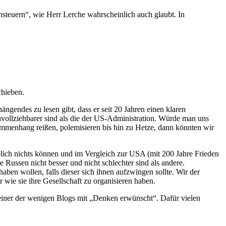
nsteuern“, wie Herr Lerche wahrscheinlich auch glaubt. In
chieben.
ngendes zu lesen gibt, dass er seit 20 Jahren einen klaren
chvollziehbarer sind als die der US-Administration. Würde man uns
ammenhang reißen, polemisieren bis hin zu Hetze, dann könnten wir
blich nichts können und im Vergleich zur USA (mit 200 Jahre Frieden
 Russen nicht besser und nicht schlechter sind als andere.
aben wollen, falls dieser sich ihnen aufzwingen sollte. Wir der
 wie sie ihre Gesellschaft zu organisieren haben.
lt einer der wenigen Blogs mit „Denken erwünscht“. Dafür vielen