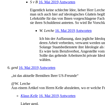
S v B
16. Mai 2019
Antworten
Eigentlich keine schlechte Idee, lieber Herr Lerch
man sich auch hier auf ideologisches Glatteis begi
Lehrkräfte für das von Ihnen vorgeschlagene Fach 
sie ihren Schuldienst antreten. So wird Ihr Vorsc
W. Lerche
16. Mai 2019
Antworten
Ich bin der Auffassung, dass jegliche Ideol
deren Arbeit verbreiten, verwarnt werden u
Solange Staatsbedienstete ihre Ideologie als
Es wäre kein Berufsverbot, Angestellte vom D
Sollte das geltende Arbeitsrecht private Ideo
wählen.
gerd
16. Mai 2019
Antworten
„ist das aktuelle Bemühen Ihrer US-Freunde“
@W. Lerche
Aus einem Artikel von Herrn Kelle abzuleiten, wo er welche Fr
Klaus Kelle
16. Mai 2019
Antworten
Lieber gerd,