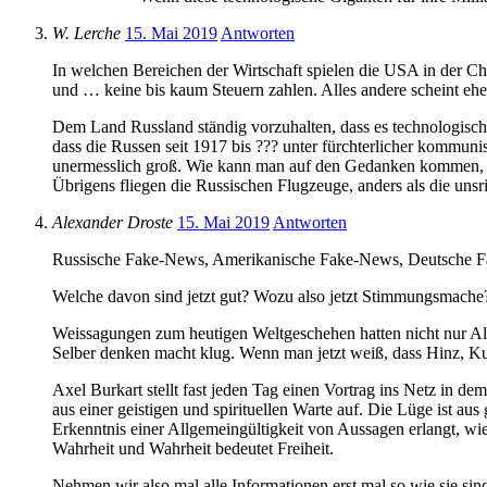
W. Lerche
15. Mai 2019
Antworten
In welchen Bereichen der Wirtschaft spielen die USA in der 
und … keine bis kaum Steuern zahlen. Alles andere scheint ehe
Dem Land Russland ständig vorzuhalten, dass es technologisch n
dass die Russen seit 1917 bis ??? unter fürchterlicher kommuni
unermesslich groß. Wie kann man auf den Gedanken kommen, d
Übrigens fliegen die Russischen Flugzeuge, anders als die unsr
Alexander Droste
15. Mai 2019
Antworten
Russische Fake-News, Amerikanische Fake-News, Deutsche 
Welche davon sind jetzt gut? Wozu also jetzt Stimmungsmache
Weissagungen zum heutigen Weltgeschehen hatten nicht nur A
Selber denken macht klug. Wenn man jetzt weiß, dass Hinz, Ku
Axel Burkart stellt fast jeden Tag einen Vortrag ins Netz in d
aus einer geistigen und spirituellen Warte auf. Die Lüge ist a
Erkenntnis einer Allgemeingültigkeit von Aussagen erlangt, wie
Wahrheit und Wahrheit bedeutet Freiheit.
Nehmen wir also mal alle Informationen erst mal so wie sie s