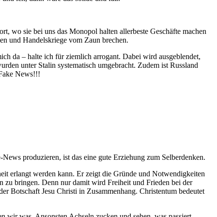
t, wo sie bei uns das Monopol halten allerbeste Geschäfte machen
ützen und Handelskriege vom Zaun brechen.
ch da – halte ich für ziemlich arrogant. Dabei wird ausgeblendet,
e wurden unter Stalin systematisch umgebracht. Zudem ist Russland
 Fake News!!!
e-News produzieren, ist das eine gute Erziehung zum Selberdenken.
eiheit erlangt werden kann. Er zeigt die Gründe und Notwendigkeiten
n zu bringen. Denn nur damit wird Freiheit und Frieden bei der
t der Botschaft Jesu Christi in Zusammenhang. Christentum bedeutet
en wir was. Ansonsten Achseln zucken und sehen, was passiert.