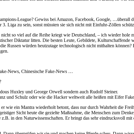
Champions-League? Gewiss bei Amazon, Facebook, Google, …überall dor
r 3. Liga zu sein, sonst müssten sie sich nicht mit Einfuhr-Zöllen sch
icht so viel auf die Reihe kriegt wie Deutschland, – ich wieder hole mi
stischer Diktatur litten. Die besten Leute, Gebildete, Kulturschaffend
ie Russen würden heutzutage technologisch nicht mithalten können?
igen.
Fake-News, Chinesische Fake-News …
?
ldous Huxley und George Orwell sondern auch Rudolf Steiner.
nz und Schulz oder wie die Hacker weltweit alle heißen mit Eifer Fak
em er wie ein Mantra wiederholt betont, dass nur durch Wahrheit die Fr
us geistiger Sicht heute die gezielte Maßnahme, die Menschen zum Denke
 z.B. in den Naturwissenschaften. Er bringt das sehr eindrucksvoll mi
ind. Dann überprüfen wir sie und machen keine Pferde scheu. Dann wiss