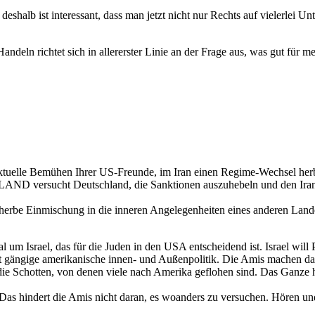
shalb ist interessant, dass man jetzt nicht nur Rechts auf vielerlei Un
andeln richtet sich in allererster Linie an der Frage aus, was gut für m
 aktuelle Bemühen Ihrer US-Freunde, im Iran einen Regime-Wechsel her
ND versucht Deutschland, die Sanktionen auszuhebeln und den Iran 
 herbe Einmischung in die inneren Angelegenheiten eines anderen Lande
l um Israel, das für die Juden in den USA entscheidend ist. Israel wil
t gängige amerikanische innen- und Außenpolitik. Die Amis machen das 
ie Schotten, von denen viele nach Amerika geflohen sind. Das Ganze h
Das hindert die Amis nicht daran, es woanders zu versuchen. Hören und