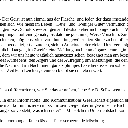
er Geist ist nun einmal aus der Flasche, und jeder, der dazu imstande is
halten sich, wie meist im Leben, „Gute“ und „weniger Gute“ vermutli
igungen bzw. Schuldzuweisungen sind deshalb eher nicht angebracht. – Wi
auptungen auf eine geniale, bis dato nie gekannte, Weise Vorschub. Zu
icken, möglichst viele von ihnen im gewünschten Sinne zu beeinflussen
roste angedeutet, ist anzuraten, sich in Anbetracht der vielen Unzuverl
ntlich dagegen, im Zweifel eine Meldung auch einmal ganz neutral „im
dem wir uns heute tagtäglich ausgesetzt sehen, begegnet man am best
 des Aufhebens, des Ärgers und der Aufregung um Meldungen, die den L
lche Nachricht im Nachhinein gar als plumpes Fake herausstellen sollte.
en Zeit kein Leichtes; dennoch bleibt sie erstrebenswert.
 so differenzieren, wie Sie das schreiben, liebe S v B. Selbst wenn sie
 In einer Informations- und Kommunikations-Gesellschaft eigentlich e
wie man kommunizieren muss, um sein Gegenüber in gewünschte Richt
änger so versteht, was ich sende?“ – Mit solchem Unterrichtsfach könn
lle Hemmungen fallen lässt. – Eine verheerende Mischung.