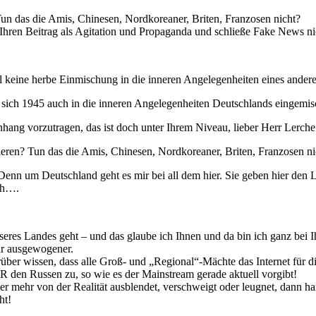
? Tun das die Amis, Chinesen, Nordkoreaner, Briten, Franzosen nicht?
 Ihren Beitrag als Agitation und Propaganda und schließe Fake News ni
al keine herbe Einmischung in die inneren Angelegenheiten eines andere
ich 1945 auch in die inneren Angelegenheiten Deutschlands eingemisc
hang vorzutragen, das ist doch unter Ihrem Niveau, lieber Herr Lerc
agieren? Tun das die Amis, Chinesen, Nordkoreaner, Briten, Franzosen n
. Denn um Deutschland geht es mir bei all dem hier. Sie geben hier den
ich….
res Landes geht – und das glaube ich Ihnen und da bin ich ganz bei Ih
hr ausgewogener.
über wissen, dass alle Groß- und „Regional“-Mächte das Internet für d
UR den Russen zu, so wie es der Mainstream gerade aktuell vorgibt!
r mehr von der Realität ausblendet, verschweigt oder leugnet, dann h
ht!