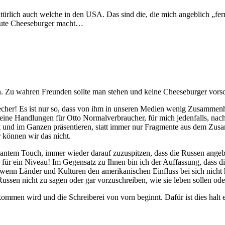
türlich auch welche in den USA. Das sind die, die mich angeblich „fer
g gute Cheeseburger macht…
rn. Zu wahren Freunden sollte man stehen und keine Cheeseburger vors
echer! Es ist nur so, dass von ihm in unseren Medien wenig Zusammenhä
 seine Handlungen für Otto Normalverbraucher, für mich jedenfalls, na
zt und im Ganzen präsentieren, statt immer nur Fragmente aus dem Zus
 können wir das nicht.
rogantem Touch, immer wieder darauf zuzuspitzen, dass die Russen ange
für ein Niveau! Im Gegensatz zu Ihnen bin ich der Auffassung, dass die
, wenn Länder und Kulturen den amerikanischen Einfluss bei sich nicht h
ssen nicht zu sagen oder gar vorzuschreiben, wie sie leben sollen oder
ag kommen wird und die Schreiberei von vorn beginnt. Dafür ist dies ha