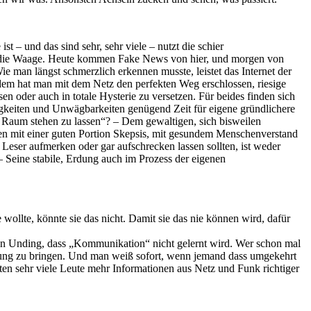
t – und das sind sehr, sehr viele – nutzt die schier
ch die Waage. Heute kommen Fake News von hier, und morgen von
e man längst schmerzlich erkennen musste, leistet das Internet der
dem hat man mit dem Netz den perfekten Weg erschlossen, riesige
 oder auch in totale Hysterie zu versetzen. Für beides finden sich
ässigkeiten und Unwägbarkeiten genügend Zeit für eigene gründlichere
 Raum stehen zu lassen“? – Dem gewaltigen, sich bisweilen
en mit einer guten Portion Skepsis, mit gesundem Menschenverstand
eser aufmerken oder gar aufschrecken lassen sollten, ist weder
 – Seine stabile, Erdung auch im Prozess der eigenen
 wollte, könnte sie das nicht. Damit sie das nie können wird, dafür
in Unding, dass „Kommunikation“ nicht gelernt wird. Wer schon mal
ung zu bringen. Und man weiß sofort, wenn jemand dass umgekehrt
ten sehr viele Leute mehr Informationen aus Netz und Funk richtiger