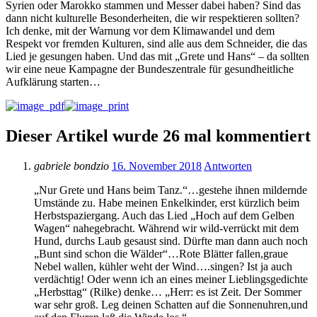
Syrien oder Marokko stammen und Messer dabei haben? Sind das
dann nicht kulturelle Besonderheiten, die wir respektieren sollten?
Ich denke, mit der Warnung vor dem Klimawandel und dem
Respekt vor fremden Kulturen, sind alle aus dem Schneider, die das
Lied je gesungen haben. Und das mit „Grete und Hans“ – da sollten
wir eine neue Kampagne der Bundeszentrale für gesundheitliche
Aufklärung starten…
Dieser Artikel wurde 26 mal kommentiert
gabriele bondzio
16. November 2018
Antworten
„Nur Grete und Hans beim Tanz.“…gestehe ihnen mildernde
Umstände zu. Habe meinen Enkelkinder, erst kürzlich beim
Herbstspaziergang. Auch das Lied „Hoch auf dem Gelben
Wagen“ nahegebracht. Während wir wild-verrückt mit dem
Hund, durchs Laub gesaust sind. Dürfte man dann auch noch
„Bunt sind schon die Wälder“…Rote Blätter fallen,graue
Nebel wallen, kühler weht der Wind….singen? Ist ja auch
verdächtig! Oder wenn ich an eines meiner Lieblingsgedichte
„Herbsttag“ (Rilke) denke… „Herr: es ist Zeit. Der Sommer
war sehr groß. Leg deinen Schatten auf die Sonnenuhren,und