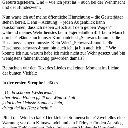
Geburtstagsfeiern. Und – wie ich jetzt las – auch bei der Wehrmacht
und der Bundeswehr.
Nun warte ich auf meine öffentliche Hinrichtung – die Geisterjäger
stehen bereit. Denn – Achtung! – jeden Augenblick kann
rauskommen, dass ich neben „Hoch auf dem gelben Wagen“
während meines Wehrdienstes beim Jägerbataillon 451 beim Marsch
durchs Gelände auch unser Kompanielied „Schwarz-braun ist die
Haselnuss“ singen musste. Kein Witz! „Schwarz-braun ist die
Haselnuss, schwarz-braun bin auch ich, ja bin auch ich…“ Wie
konnte ich nur, warum habe ich mich nicht zur Wehr gesetzt und bin
wenigstens fahnenflüchtig geworden damals?
Betrachten wir den Text des Liedes mal einen Moment im Lichte
der bunten Vielfalt:
In
der ersten Strophe
heißt es
„O, du schöner Westerwald,
über deine Höhen pfeift der Wind so kalt;
jedoch der kleinste Sonnenschein,
dringt tief ins Herz hinein.“
Pfeift der Wind so kalt? Der kleinste Sonnenschein? Zweifellos eine
Warnung vor dem Klimawandel und ein Plädoyer für den Ausstieg
aus dem Kohlebergbau. Ich würde sagen: Mildernde Umstände.