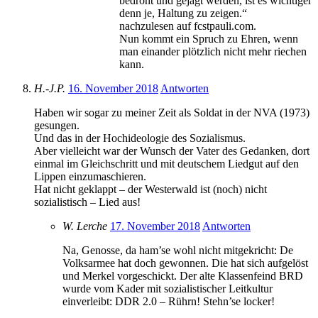
bedroht und gejagt werden, ist es wichtiger
denn je, Haltung zu zeigen.“
nachzulesen auf fcstpauli.com.
Nun kommt ein Spruch zu Ehren, wenn
man einander plötzlich nicht mehr riechen
kann.
H.-J.P.
16. November 2018
Antworten
Haben wir sogar zu meiner Zeit als Soldat in der NVA (1973)
gesungen.
Und das in der Hochideologie des Sozialismus.
Aber vielleicht war der Wunsch der Vater des Gedanken, dort
einmal im Gleichschritt und mit deutschem Liedgut auf den
Lippen einzumaschieren.
Hat nicht geklappt – der Westerwald ist (noch) nicht
sozialistisch – Lied aus!
W. Lerche
17. November 2018
Antworten
Na, Genosse, da ham’se wohl nicht mitgekricht: De
Volksarmee hat doch gewonnen. Die hat sich aufgelöst
und Merkel vorgeschickt. Der alte Klassenfeind BRD
wurde vom Kader mit sozialistischer Leitkultur
einverleibt: DDR 2.0 – Rührn! Stehn’se locker!