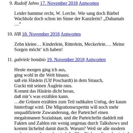
Rudolf Jahns
17. November 2018
Antworten
Leider hammse recht, W. Lerche. Wie sang doch Bärbel
Wachholz doch schon im Sinne der Kanzlerin? „Dahamals
…“
HB
18. November 2018
Antworten
Zehn kleine… Kinderlein, Ritterlein, Meckerlein…. Meine
Sorgen möcht‘ ich haben!
gabriele bondzio
19. November 2018
Antworten
Heute morgen ging ich aus,
ging wohl in die Welt hinaus;
saß ein Häslein (Ulf Poschardt) in dem Strauch,
Guckt mit seinen Äuglein raus.
Kommt das Häslein dicht heran,
daß mir’s was erzählen kann.
…die Grünen erzählen zum Teil radikalen Unfug, der kaum
hinterfragt wird. Die Migrationsexpertin will noch mehr
unqualifizierte Zuwanderung, der Parteichef einen
megalomanen Sozialstaat, und die Parteichefin daddelt mit
Fakten und Zahlen ein wenig ungenau durch Talkshows und
kommt lächelnd damit durch. Warum? Weil sie alle modern