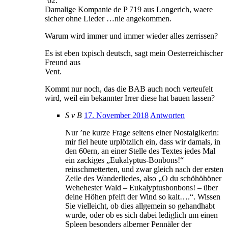
’62.
Damalige Kompanie de P 719 aus Longerich, waere
sicher ohne Lieder …nie angekommen.
Warum wird immer und immer wieder alles zerrissen?
Es ist eben txpisch deutsch, sagt mein Oesterreichischer
Freund aus
Vent.
Kommt nur noch, das die BAB auch noch verteufelt
wird, weil ein bekannter Irrer diese hat bauen lassen?
S v B
17. November 2018
Antworten
Nur ’ne kurze Frage seitens einer Nostalgikerin:
mir fiel heute urplötzlich ein, dass wir damals, in
den 60ern, an einer Stelle des Textes jedes Mal
ein zackiges „Eukalyptus-Bonbons!“
reinschmetterten, und zwar gleich nach der ersten
Zeile des Wanderliedes, also „O du schöhöhöner
Wehehester Wald – Eukalyptusbonbons! – über
deine Höhen pfeift der Wind so kalt….“. Wissen
Sie vielleicht, ob dies allgemein so gehandhabt
wurde, oder ob es sich dabei lediglich um einen
Spleen besonders alberner Pennäler der