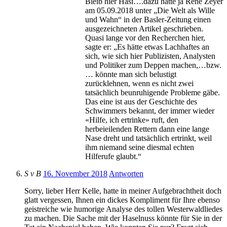
Bleib hier Hasi….dazu hatte ja René Zeyer
am 05.09.2018 unter „Die Welt als Wille
und Wahn“ in der Basler-Zeitung einen
ausgezeichneten Artikel geschrieben.
Quasi lange vor den Recherchen hier,
sagte er: „Es hätte etwas Lachhaftes an
sich, wie sich hier Publizisten, Analysten
und Politiker zum Deppen machen,…bzw.
… könnte man sich belustigt
zurücklehnen, wenn es nicht zwei
tatsächlich beunruhigende Probleme gäbe.
Das eine ist aus der Geschichte des
Schwimmers bekannt, der immer wieder
«Hilfe, ich ertrinke» ruft, den
herbeieilenden Rettern dann eine lange
Nase dreht und tatsächlich ertrinkt, weil
ihm niemand seine diesmal echten
Hilferufe glaubt.“
S v B
16. November 2018
Antworten
Sorry, lieber Herr Kelle, hatte in meiner Aufgebrachtheit doch
glatt vergessen, Ihnen ein dickes Kompliment für Ihre ebenso
geistreiche wie humorige Analyse des tollen Westerwaldliedes
zu machen. Die Sache mit der Haselnuss könnte für Sie in der