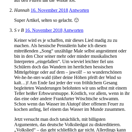
auf den Fluren laß die Winde los.“
Hannah
16. November 2018
Antworten
Super Artikel, selten so gelacht. 🙂
S v B
16. November 2018
Antworten
Keiner wird es je schaffen, mir dieses Lied madig zu zu
machen. Als hessische Pennälerin habe ich diesen
mitreißenden „Song“ unzählige Male selbst angestimmt oder
bin in den Chor seiner mehr oder minder musikalischen
Interpreten „eingefallen“. Um wieviel leichter fiel uns
Schülern doch das Wandern im herrlichen hessischen
Mittelgebirge oder auf dem – jawoll! – so wunderschönen
We-he-he-ster-wald (über deine Höhen pfeift der Wind so
kalt…)! Am Ende fast jeder der von fröhlichem Gesang
begleiteten Wanderungen belohnten wir uns selbst mit einem
Teller heißer Erbswurstsuppe. Köstlich, vor allem, wenn in ihr
das eine oder andere Frankfurter Wöschtsche schwamm.
Schon wenn das Wasser im Alutopf über offenem Feuer zu
kochen anfing, lief einem das Wasser im Munde zusammen.
Jetzt versucht man doch tatsächlich, mit billigsten
Argumenten, das deutsche Volksliedgut zu diskreditieren.
„Volkslied“ – das geht schließlich gar nicht. Allerdings kann