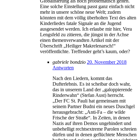
Globalisierung als hoch problematisch gelten.
Eine solche Einstellung passt ganz einfach nicht
mehr in unsere schöne neue Welt; zudem
könnten mit dem völlig überholten Text des alten
Kinderliedes fatale Signale an die Jugend
ausgesendet werden. Ich erlaube mir hier, Vera
Lengsfeld zu zitieren, die jüngst in der Achse
einen themenverwandten Artikel mit der
Überschrift „Heiliger Makrelenarsch!“
veröffentlichte. Treffender geht’s kaum, oder?
gabriele bondzio
20. November 2018
Antworten
Nach den Liedern, kommt das
Dufterlebnis. Es ist scheibar doch wahr,
das in unserem Land der „galoppierende
Rinderwahn“ (Stefan Aust) herrscht.
„Der FC St. Pauli hat gemeinsam mit
seinem Partner Budni ein neues Duschgel
herausgebracht: „Anti-Fa – die wilde
Frische der Straße“. In Zeiten, in denen
Nazis auf ihren Demos ungehindert und
unbehelligt rechtsextreme Parolen schreien
dürfen und in denen geflüchtete Menschen