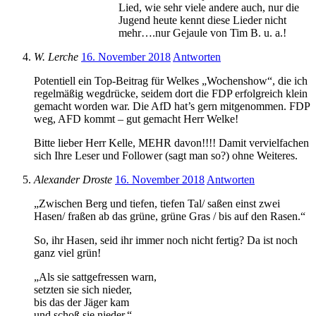
Lied, wie sehr viele andere auch, nur die
Jugend heute kennt diese Lieder nicht
mehr….nur Gejaule von Tim B. u. a.!
W. Lerche
16. November 2018
Antworten
Potentiell ein Top-Beitrag für Welkes „Wochenshow“, die ich
regelmäßig wegdrücke, seidem dort die FDP erfolgreich klein
gemacht worden war. Die AfD hat’s gern mitgenommen. FDP
weg, AFD kommt – gut gemacht Herr Welke!
Bitte lieber Herr Kelle, MEHR davon!!!! Damit vervielfachen
sich Ihre Leser und Follower (sagt man so?) ohne Weiteres.
Alexander Droste
16. November 2018
Antworten
„Zwischen Berg und tiefen, tiefen Tal/ saßen einst zwei
Hasen/ fraßen ab das grüne, grüne Gras / bis auf den Rasen.“
So, ihr Hasen, seid ihr immer noch nicht fertig? Da ist noch
ganz viel grün!
„Als sie sattgefressen warn,
setzten sie sich nieder,
bis das der Jäger kam
und schoß sie nieder.“