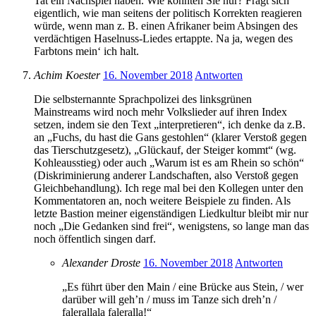
Tat ein Nachspiel haben. Wie konnten Sie nur? Fragt sich
eigentlich, wie man seitens der politisch Korrekten reagieren
würde, wenn man z. B. einen Afrikaner beim Absingen des
verdächtigen Haselnuss-Liedes ertappte. Na ja, wegen des
Farbtons mein‘ ich halt.
Achim Koester
16. November 2018
Antworten
Die selbsternannte Sprachpolizei des linksgrünen
Mainstreams wird noch mehr Volkslieder auf ihren Index
setzen, indem sie den Text „interpretieren“, ich denke da z.B.
an „Fuchs, du hast die Gans gestohlen“ (klarer Verstoß gegen
das Tierschutzgesetz), „Glückauf, der Steiger kommt“ (wg.
Kohleausstieg) oder auch „Warum ist es am Rhein so schön“
(Diskriminierung anderer Landschaften, also Verstoß gegen
Gleichbehandlung). Ich rege mal bei den Kollegen unter den
Kommentatoren an, noch weitere Beispiele zu finden. Als
letzte Bastion meiner eigenständigen Liedkultur bleibt mir nur
noch „Die Gedanken sind frei“, wenigstens, so lange man das
noch öffentlich singen darf.
Alexander Droste
16. November 2018
Antworten
„Es führt über den Main / eine Brücke aus Stein, / wer
darüber will geh’n / muss im Tanze sich dreh’n /
falerallala faleralla!“