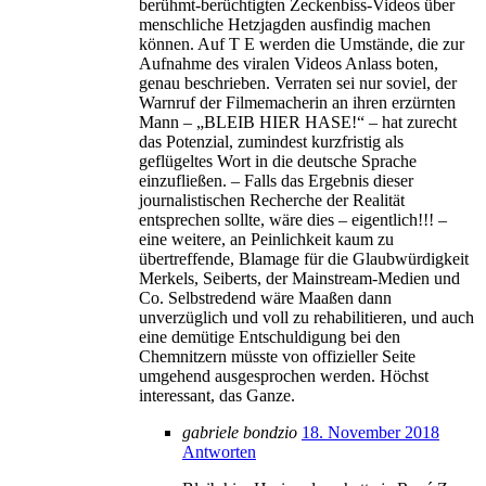
berühmt-berüchtigten Zeckenbiss-Videos über
menschliche Hetzjagden ausfindig machen
können. Auf T E werden die Umstände, die zur
Aufnahme des viralen Videos Anlass boten,
genau beschrieben. Verraten sei nur soviel, der
Warnruf der Filmemacherin an ihren erzürnten
Mann – „BLEIB HIER HASE!“ – hat zurecht
das Potenzial, zumindest kurzfristig als
geflügeltes Wort in die deutsche Sprache
einzufließen. – Falls das Ergebnis dieser
journalistischen Recherche der Realität
entsprechen sollte, wäre dies – eigentlich!!! –
eine weitere, an Peinlichkeit kaum zu
übertreffende, Blamage für die Glaubwürdigkeit
Merkels, Seiberts, der Mainstream-Medien und
Co. Selbstredend wäre Maaßen dann
unverzüglich und voll zu rehabilitieren, und auch
eine demütige Entschuldigung bei den
Chemnitzern müsste von offizieller Seite
umgehend ausgesprochen werden. Höchst
interessant, das Ganze.
gabriele bondzio
18. November 2018
Antworten