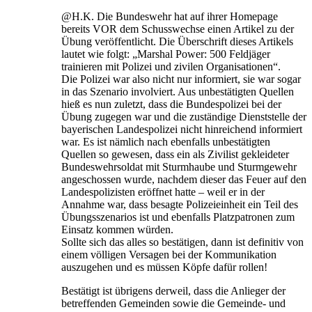
@H.K. Die Bundeswehr hat auf ihrer Homepage
bereits VOR dem Schusswechse einen Artikel zu der
Übung veröffentlicht. Die Überschrift dieses Artikels
lautet wie folgt: „Marshal Power: 500 Feldjäger
trainieren mit Polizei und zivilen Organisationen“.
Die Polizei war also nicht nur informiert, sie war sogar
in das Szenario involviert. Aus unbestätigten Quellen
hieß es nun zuletzt, dass die Bundespolizei bei der
Übung zugegen war und die zuständige Dienststelle der
bayerischen Landespolizei nicht hinreichend informiert
war. Es ist nämlich nach ebenfalls unbestätigten
Quellen so gewesen, dass ein als Zivilist gekleideter
Bundeswehrsoldat mit Sturmhaube und Sturmgewehr
angeschossen wurde, nachdem dieser das Feuer auf den
Landespolizisten eröffnet hatte – weil er in der
Annahme war, dass besagte Polizeieinheit ein Teil des
Übungsszenarios ist und ebenfalls Platzpatronen zum
Einsatz kommen würden.
Sollte sich das alles so bestätigen, dann ist definitiv von
einem völligen Versagen bei der Kommunikation
auszugehen und es müssen Köpfe dafür rollen!
Bestätigt ist übrigens derweil, dass die Anlieger der
betreffenden Gemeinden sowie die Gemeinde- und