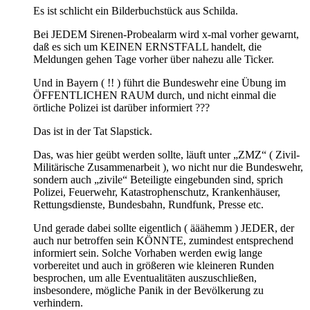
Es ist schlicht ein Bilderbuchstück aus Schilda.
Bei JEDEM Sirenen-Probealarm wird x-mal vorher gewarnt,
daß es sich um KEINEN ERNSTFALL handelt, die
Meldungen gehen Tage vorher über nahezu alle Ticker.
Und in Bayern ( !! ) führt die Bundeswehr eine Übung im
ÖFFENTLICHEN RAUM durch, und nicht einmal die
örtliche Polizei ist darüber informiert ???
Das ist in der Tat Slapstick.
Das, was hier geübt werden sollte, läuft unter „ZMZ“ ( Zivil-
Militärische Zusammenarbeit ), wo nicht nur die Bundeswehr,
sondern auch „zivile“ Beteiligte eingebunden sind, sprich
Polizei, Feuerwehr, Katastrophenschutz, Krankenhäuser,
Rettungsdienste, Bundesbahn, Rundfunk, Presse etc.
Und gerade dabei sollte eigentlich ( ääähemm ) JEDER, der
auch nur betroffen sein KÖNNTE, zumindest entsprechend
informiert sein. Solche Vorhaben werden ewig lange
vorbereitet und auch in größeren wie kleineren Runden
besprochen, um alle Eventualitäten auszuschließen,
insbesondere, mögliche Panik in der Bevölkerung zu
verhindern.