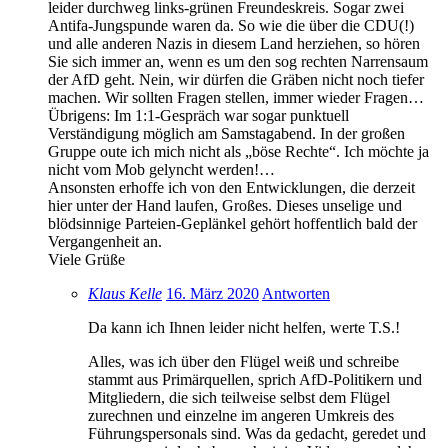
leider durchweg links-grünen Freundeskreis. Sogar zwei
Antifa-Jungspunde waren da. So wie die über die CDU(!)
und alle anderen Nazis in diesem Land herziehen, so hören
Sie sich immer an, wenn es um den sog rechten Narrensaum
der AfD geht. Nein, wir dürfen die Gräben nicht noch tiefer
machen. Wir sollten Fragen stellen, immer wieder Fragen…
Übrigens: Im 1:1-Gespräch war sogar punktuell
Verständigung möglich am Samstagabend. In der großen
Gruppe oute ich mich nicht als „böse Rechte“. Ich möchte ja
nicht vom Mob gelyncht werden!…
Ansonsten erhoffe ich von den Entwicklungen, die derzeit
hier unter der Hand laufen, Großes. Dieses unselige und
blödsinnige Parteien-Geplänkel gehört hoffentlich bald der
Vergangenheit an.
Viele Grüße
Klaus Kelle
16. März 2020
Antworten
Da kann ich Ihnen leider nicht helfen, werte T.S.!
Alles, was ich über den Flügel weiß und schreibe
stammt aus Primärquellen, sprich AfD-Politikern und
Mitgliedern, die sich teilweise selbst dem Flügel
zurechnen und einzelne im angeren Umkreis des
Führungspersonals sind. Was da gedacht, geredet und