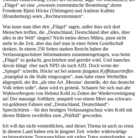
„Flügel“ sei eine „erwiesen extremistische Bestrebung“,deren
Frontleute Björn Höcke (Thüringen) und Andreas Kalbitz
(Brandenburg) seien „Rechtsextremisten“.
Was kann man über den „Flügel“ sagen, außer dass sich dort
Menschen treffen, die „Deutschland, Deutschland über alles, über
alles in der Welt“ singen? Nicht meins dieses Milieu, passt nicht
mehr in die Zeit, aber das darf man in einer freien Gesellschaft
denken. In einem 258 Seiten starken Bericht haben die
Verfassungsschützer Informationen zusammengetragen, was beim
„Flügel“ so gedacht, geschrieben und geredet wird. Und manches
davon klingt eher nach NPD als nach AfD. Doch wenn der
„Spiegel“ schreibt, Höcke sei bei seinem jüngsten
Kyffhäusertreffen
„triumphal in die Halle eingezogen“, man habe einen Werbefilm
abgespielt, der ihn „als eine Art ‚Messias‘ darstelle, der das deutsche
Volk retten solle“, dann wird es grotesk. Schauen Sie sich mal alte
Wahlwerbespots von Helmut Kohl zu Zeiten der Wiedervereinigung
an! Der masssige Anführer, umspielt von einem Meer aus schwarz-
rot-goldenen Fahnen und „Deutschland, Deutschland“-
Sprechchören – für den heutigen Verfassungsschutz wäre Kohl mit
diesen Bildern zweifellos zum „Prüffall“ geworden.
Ich will das nicht verniedlichen, und dieses Thema ist auch zu ernst.
In diesem Land haben erst in jüngster Zeit wieder widerwärtige
rechtsmotivierte Terroranschläge mit vielen Toten stattgefunden, so