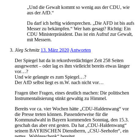
„Und die Gewalt kommt so wenig aus der CDU, wie
aus der AfD.“
Da darf ich heftig widersprechen. „Die AFD ist bis aufs
Messer zu bekämpfen.“ Wer hats gesagt? Richtig: Ein
CDU Ministerpräsident. Das ist ein Aufruf zur Gewalt,
mit Messern.
Jörg Schmitz
13. März 2020
Antworten
Der Spiegel hat da in rekordverdächtiger Zeit 258 Seiten
ausgewertet – oder lag es ihm vielleicht bereits etwas länger
vor…?
Und wie gelangte es zum Spiegel…?
Der AfD selbst liegt es m.W. nach nicht vor…
Fragen über Fragen, eines deutlich machen: Die politischen
Instrumentalisierung stinkt gewaltig zu Himmel.
Bereits vor ca. vier Wochen hätte „CDU-Haldenwang“ vor
die Presse treten können. Passenderweise für die
Kommunalwahl in Bayern kommenden Sonntag, den 15.3.
geschah das aber erst gesten. Da hat „CDU-Haldenwang“
seinem BAYRISCHEN Dienstherrn, „CSU-Seehofer“, ein
nettes „Wahlgeschenk“ bereitet.