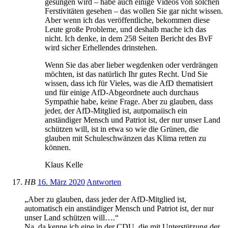
gesungen wird – habe auch einige Videos von solchen
Ferstivitäten gesehen – das wollen Sie gar nicht wissen.
Aber wenn ich das veröffentliche, bekommen diese
Leute große Probleme, und deshalb mache ich das
nicht. Ich denke, in dem 258 Seiten Bericht des BvF
wird sicher Erhellendes drinstehen.
Wenn Sie das aber lieber wegdenken oder verdrängen
möchten, ist das natürlich Ihr gutes Recht. Und Sie
wissen, dass ich für Vieles, was die AfD thematisiert
und für einige AfD-Abgeordnete auch durchaus
Sympathie habe, keine Frage. Aber zu glauben, dass
jeder, der AfD-Mitglied ist, autpomaiisch ein
anständiger Mensch und Patriot ist, der nur unser Land
schützen will, ist in etwa so wie die Grünen, die
glauben mit Schuleschwänzen das Klima retten zu
können.
Klaus Kelle
HB
16. März 2020
Antworten
„Aber zu glauben, dass jeder der AfD-Mitglied ist,
automatisch ein anständiger Mensch und Patriot ist, der nur
unser Land schützen will….“
Na, da kenne ich eine in der CDU, die mit Unterstützung der