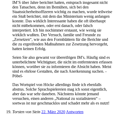
IM’S über Jahre berichtet hatten, entsprach insgesamt nicht
den Tatsachen, denn im Bemühen, sich bei den
Staatssicherheitsoffizeren wichtig zu machen, wurde teilweise
ein Stuß berichtet, mit dem das Ministerium wenig anfangen
konnte. Das wirklich Interessante haben die oft überhaupt
nicht mitbekommen, oder erst danach, oder falsch
interpretiert. Ich bin nochimmer erstaunt, wie wenig sie
wirklich wußten. Der Versuch, familie und Freunde zu
„Zersetzen“, wie aus den Formblättern für die Berichte und
die zu ergreifenden Maßnahmen zur Zesetzung hervorgeht,
hatten keinen Erfolg.
Seien Sie also gewarnt vor übereifrigen IM’s. Häufig sind es
unterbelichtete Wichtigtuer, die nicht im entferntesten erfassen
können, worüber sie zu informieren die Absicht haben. Meist
sind es ehrlose Gestalten, die nach Anerkennung suchen. -
Pöbel-
Das Wortspiel von Höcke allerdings finde ich ebenfalls
abstrus. Solche Sprachspielereien mag ich sonst eigentlich,
aber das war sehr daneben. Nächstens könnte jemand
versuchen, einen anderen „National zu sozialisieren“ –
soetwas ist nur geschmacklos und schadet mehr als es nutzt!
Torsten von Stein
22. März 2020
Antworten