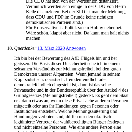
Die CDU hat sich von der Werteunion distanziert.
Vermutlich werden sich einige in der CDU von Herrn
Kelle distanzieren. Bei der SPD ist man der Meinung,
dass CDU und FDP im Grunde keine richtigen
demokratischen Parteien sind.)
Für Konservative ist Politik so ein Hobby nebenbei.
Wäre schön, klappt aber nicht. Da kann man halt nichts
machen.
Querdenker
13. März 2020
Antworten
Ich bin bei der Bewertung des AfD-Flügels hin und her
gerissen. Die Basis dieser Unsicherheit sehe ich in einem
seltsamen Verständnis zur Meinungsfreiheit bei den guten
Demokraten unserer Altparteien. Wenn jemand in seinem
Kopf sadistisch, rassistisch, fremdenfeindlich oder
demokratiefeindlich eingestellt ist, dann ist das seine
Privatsache und in der Bundesrepublik über den Artikel 4 des
Grundgesetzes (Meinungsfreiheit) gedeckt. Es geht dem Staat
erst dann etwas an, wenn diese Privatsache anderen Personen
mitgeteilt oder aus ihr Handlungen gegen Personen oder
Institutionen entstehen. Welche Meinungsäußerung und
Handlungen verboten sind, dürfen nur demokratisch
legitimierte Vertreter der wahlberechtigten Bürger festlegen
und nicht einzelne Personen. Wie eine andere Person eine