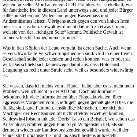
wie ein gezielter Mord an einem CDU-Politiker. Es ist ekelhaft, was
für fanatische Irre in diesem Land unterwegs sind, und jeder Bürger
sollte aufstehen und Widerstand gegen Rassenhass und
Antisemitismus leisten. Übrigens auch gegen den von linken Irren
oder islamistischen. Gewalt wird nicht dadurch zu etwas Gutem,
weil sie von der „richtigen Seite“ kommt. Politische Gewalt ist
immer schlecht. Immer, immer, immer!
Was in den Köpfen der Leute vorgeht, ist deren Sache. Auch wenn
es verschwurbelte Verschwörungstheorien sind. Und in einer freien
Gesellschaft sollte jeder denken und reden können, was er oder sie
will. Das schließt sich keineswegs damit aus, dass Holocaust-
Leugnung zu recht unter Strafe steht, weil es besonders widerwärtig
ist.
Sie wissen, dass ich nichts vom „Flügel“ halte, aber es ist nicht mein
Problem, weil ich nicht in der AfD bin. Doch als Journalist
bekomme ich viele Informationen über Flügelaktivitäten, über
aggressives Vorgehen vom „Geflügel“ gegen gemäßigte AfDler, die
fleißig sind, gute Patrioten, anständige Menschen, aber sich der
Machtgier der Rechtsaußen oft nicht effektiv erwehren können.
Schleswig-Holstein mit „der Doris“ ist so ein Beispiel, wo schon das
Ausschlussverfahren gegen Frau Sayn-Wittgenstein lief, als sie
dennoch wieder zur Landesvorsitzenden gewählt wurde, weil der
Flügel straff organisiert ist und logistisch bestens aufgestellt,