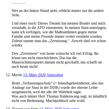
………..
Wer an der linken Wand steht, erblickt immer nur die andere
Seite.
Und eines noch: Dieses Theater hat meinen Bruder und mich
veranlaßt, in die AFD einzutreten. In meinen Stasi-unterlagen,
kann ich verfolgen, wie die Maßnamhmen gegen meine
Familie und meine Freunde immer weiter verstärkt wurden.
Zuletzt nannte man das „Zersetzung.“ -Soweit sind wir schon
wieder.
Den „Zersetzern“ von heute wünsche ich viel Erfolg. Ihr
könnt uns nicht einschüchtern. Das hat die
Mauerschützenpartei damals nicht geschafft, das schafft sie
auch heute nicht!
Martin
13. März 2020
Antworten
Beim „Verfassungsschutz“ (= Inlandsgeheimdienst, also das
Analoge zur Stasi in der DDR) wurde der oberste Leiter
ausgetauscht, weil der alte die Wahrheit sagte.
Was auch immer Herr Thomas Haldenwang sagt, ist inhaltlich
nicht von Bedeutung. Machtpolitisch sehr wohl.
Torsten von Stein
14. März 2020
Antworten