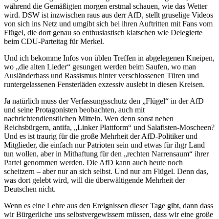
während die Gemäßigten morgen erstmal schauen, wie das Wetter
wird. DSW ist inzwischen raus aus derr AfD, stellt gruselige Videos
von sich ins Netz und umgibt sich bei ihren Auftritten mit Fans vom
Flügel, die dort genau so enthusiastisch klatschen wie Delegierte
beim CDU-Parteitag für Merkel.
Und ich bekomme Infos von üblen Treffen in abgelegenen Kneipen,
wo „die alten Lieder“ gesungen werden beim Saufen, wo man
Ausländerhass und Rassismus hinter verschlossenen Türen und
runtergelassenen Fensterläden exzessiv auslebt in diesen Kreisen.
Ja natürlich muss der Verfassungsschutz den „Flügel“ in der AfD
und seine Protagonisten beobachten, auch mit
nachrichtendienstlichen Mitteln. Wen denn sonst neben
Reichsbürgern, antifa, „Linker Plattform“ und Salafisten-Moscheen?
Und es ist traurig für die große Mehrheit der AfD-Politiker und
Mitglieder, die einfach nur Patrioten sein und etwas für ihgr Land
tun wollen, aber in Mithaftung für den „rechten Narrensaum“ ihrer
Partei genommen werden. Die AfD kann auch heute noch
scheitzern – aber nur an sich selbst. Und nur am Flügel. Denn das,
was dort gelebt wird, will die überwältigende Mehrheit der
Deutschen nicht.
Wenn es eine Lehre aus den Ereignissen dieser Tage gibt, dann dass
wir Bürgerliche uns selbstvergewissern müssen, dass wir eine große