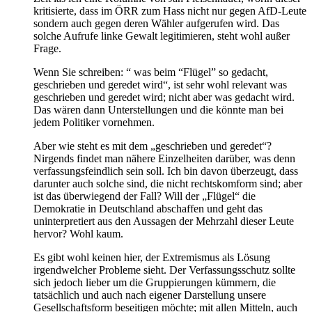
kritisierte, dass im ÖRR zum Hass nicht nur gegen AfD-Leute
sondern auch gegen deren Wähler aufgerufen wird. Das
solche Aufrufe linke Gewalt legitimieren, steht wohl außer
Frage.
Wenn Sie schreiben: “ was beim “Flügel” so gedacht,
geschrieben und geredet wird“, ist sehr wohl relevant was
geschrieben und geredet wird; nicht aber was gedacht wird.
Das wären dann Unterstellungen und die könnte man bei
jedem Politiker vornehmen.
Aber wie steht es mit dem „geschrieben und geredet“?
Nirgends findet man nähere Einzelheiten darüber, was denn
verfassungsfeindlich sein soll. Ich bin davon überzeugt, dass
darunter auch solche sind, die nicht rechtskomform sind; aber
ist das überwiegend der Fall? Will der „Flügel“ die
Demokratie in Deutschland abschaffen und geht das
uninterpretiert aus den Aussagen der Mehrzahl dieser Leute
hervor? Wohl kaum.
Es gibt wohl keinen hier, der Extremismus als Lösung
irgendwelcher Probleme sieht. Der Verfassungsschutz sollte
sich jedoch lieber um die Gruppierungen kümmern, die
tatsächlich und auch nach eigener Darstellung unsere
Gesellschaftsform beseitigen möchte; mit allen Mitteln, auch