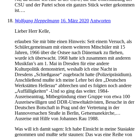
CSU und der Partei schon ein ganzes Stück weiter gekommen
ist….
Wolfgang Heppelmann
16. März 2020
Antworten
Lieber Herr Kelle,
erlauben Sie mir bitte einen Hinweis: Seit einem Versuch, als
Schüler,gemeinsam mit einem weiteren Mitschüler mit 15
Jahren, 1966 über die Ostsee nach Dänemark zu fliehen,
wurde ich überwacht. 1968 hatte ich zusammen mit anderen
Musikfan’s am 1. Mai in Dresden für eine andere
Kulturpolitik demonstriert, weshalb ich eine Nacht in
Dresdens „Schießgasse“ zugebracht hatte (Polizeipräsidium).
Anschließend mußte ich meine Lehre bei den „Deutschen
Werkstätten Hellerau“ abbrechen und es folgten noch andere
„Auffälligkeiten“ -Und so ging das weiter. 1984-
Ausreiseantrag, Mitbegründung einer Gruppe von etwa 100
Ausreisewilligen und DDR-Umweltaktivisten, Besuche in der
Deutschen Botschaft in Prag und der Vertretung in der
Hannoversachen Straße in Berlin, Getsemanekirche,…
Ausreise mit Hilfe von Johannes Rau 1988.
Was will ich damit sagen: Ich habe Einsicht in meine Stasiakte
genommen und mußte sehr staunen: Das was eine Reihe von