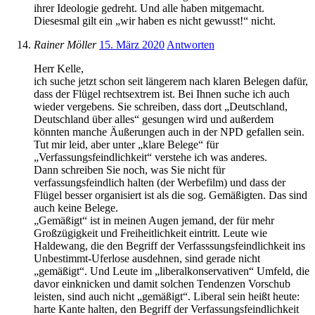
ihrer Ideologie gedreht. Und alle haben mitgemacht.
Diesesmal gilt ein „wir haben es nicht gewusst!“ nicht.
Rainer Möller
15. März 2020
Antworten
Herr Kelle,
ich suche jetzt schon seit längerem nach klaren Belegen dafür,
dass der Flügel rechtsextrem ist. Bei Ihnen suche ich auch
wieder vergebens. Sie schreiben, dass dort „Deutschland,
Deutschland über alles“ gesungen wird und außerdem
könnten manche Äußerungen auch in der NPD gefallen sein.
Tut mir leid, aber unter „klare Belege“ für
„Verfassungsfeindlichkeit“ verstehe ich was anderes.
Dann schreiben Sie noch, was Sie nicht für
verfassungsfeindlich halten (der Werbefilm) und dass der
Flügel besser organisiert ist als die sog. Gemäßigten. Das sind
auch keine Belege.
„Gemäßigt“ ist in meinen Augen jemand, der für mehr
Großzügigkeit und Freiheitlichkeit eintritt. Leute wie
Haldewang, die den Begriff der Verfasssungsfeindlichkeit ins
Unbestimmt-Uferlose ausdehnen, sind gerade nicht
„gemäßigt“. Und Leute im „liberalkonservativen“ Umfeld, die
davor einknicken und damit solchen Tendenzen Vorschub
leisten, sind auch nicht „gemäßigt“. Liberal sein heißt heute:
harte Kante halten, den Begriff der Verfassungsfeindlichkeit