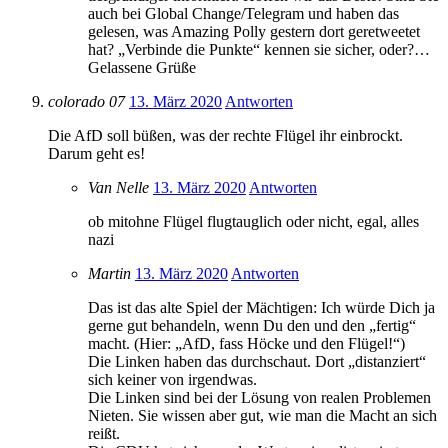
auch bei Global Change/Telegram und haben das
gelesen, was Amazing Polly gestern dort geretweetet
hat? „Verbinde die Punkte“ kennen sie sicher, oder?…
Gelassene Grüße
colorado 07
13. März 2020
Antworten
Die AfD soll büßen, was der rechte Flügel ihr einbrockt.
Darum geht es!
Van Nelle
13. März 2020
Antworten
ob mitohne Flügel flugtauglich oder nicht, egal, alles
nazi
Martin
13. März 2020
Antworten
Das ist das alte Spiel der Mächtigen: Ich würde Dich ja
gerne gut behandeln, wenn Du den und den „fertig“
macht. (Hier: „AfD, fass Höcke und den Flügel!“)
Die Linken haben das durchschaut. Dort „distanziert“
sich keiner von irgendwas.
Die Linken sind bei der Lösung von realen Problemen
Nieten. Sie wissen aber gut, wie man die Macht an sich
reißt.