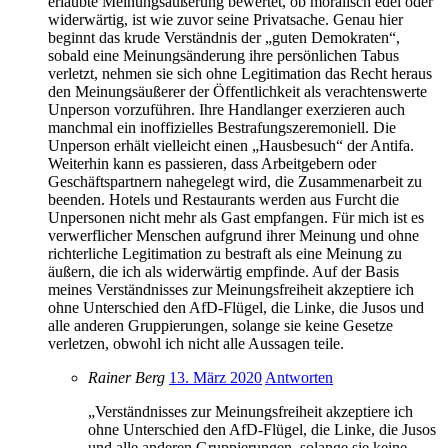
erlaubte Meinungsäußerung bewertet, ob moralisch edel oder
widerwärtig, ist wie zuvor seine Privatsache. Genau hier
beginnt das krude Verständnis der „guten Demokraten“,
sobald eine Meinungsänderung ihre persönlichen Tabus
verletzt, nehmen sie sich ohne Legitimation das Recht heraus
den Meinungsäußerer der Öffentlichkeit als verachtenswerte
Unperson vorzuführen. Ihre Handlanger exerzieren auch
manchmal ein inoffizielles Bestrafungszeremoniell. Die
Unperson erhält vielleicht einen „Hausbesuch“ der Antifa.
Weiterhin kann es passieren, dass Arbeitgebern oder
Geschäftspartnern nahegelegt wird, die Zusammenarbeit zu
beenden. Hotels und Restaurants werden aus Furcht die
Unpersonen nicht mehr als Gast empfangen. Für mich ist es
verwerflicher Menschen aufgrund ihrer Meinung und ohne
richterliche Legitimation zu bestraft als eine Meinung zu
äußern, die ich als widerwärtig empfinde. Auf der Basis
meines Verständnisses zur Meinungsfreiheit akzeptiere ich
ohne Unterschied den AfD-Flügel, die Linke, die Jusos und
alle anderen Gruppierungen, solange sie keine Gesetze
verletzen, obwohl ich nicht alle Aussagen teile.
Rainer Berg
13. März 2020
Antworten
„Verständnisses zur Meinungsfreiheit akzeptiere ich
ohne Unterschied den AfD-Flügel, die Linke, die Jusos
und alle anderen Gruppierungen, solange sie keine