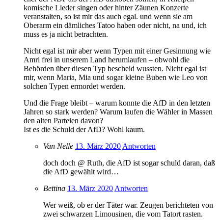
komische Lieder singen oder hinter Zäunen Konzerte
veranstalten, so ist mir das auch egal. und wenn sie am
Oberarm ein dämliches Tatoo haben oder nicht, na und, ich
muss es ja nicht betrachten.
Nicht egal ist mir aber wenn Typen mit einer Gesinnung wie
Amri frei in unserem Land herumlaufen – obwohl die
Behörden über diesen Typ bescheid wussten. Nicht egal ist
mir, wenn Maria, Mia und sogar kleine Buben wie Leo von
solchen Typen ermordet werden.
Und die Frage bleibt – warum konnte die AfD in den letzten
Jahren so stark werden? Warum laufen die Wähler in Massen
den alten Parteien davon?
Ist es die Schuld der AfD? Wohl kaum.
Van Nelle
13. März 2020
Antworten
doch doch @ Ruth, die AfD ist sogar schuld daran, daß
die AfD gewählt wird…
Bettina
13. März 2020
Antworten
Wer weiß, ob er der Täter war. Zeugen berichteten von
zwei schwarzen Limousinen, die vom Tatort rasten.