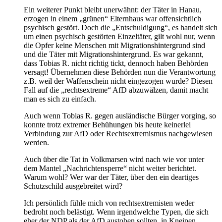
Ein weiterer Punkt bleibt unerwähnt: der Täter in Hanau,
erzogen in einem „grünen“ Elternhaus war offensichtlich
psychisch gestört. Doch die „Entschuldigung“, es handelt sich
um einen psychisch gestörten Einzeltäter, gilt wohl nur, wenn
die Opfer keine Menschen mit Migrationshintergrund sind
und die Täter mit Migrationshintergrund. Es war gekannt,
dass Tobias R. nicht richtig tickt, dennoch haben Behörden
versagt! Übernehmen diese Behörden nun die Verantwortung
z.B. weil der Waffenschein nicht eingezogen wurde? Diesen
Fall auf die „rechtsextreme“ AfD abzuwälzen, damit macht
man es sich zu einfach.
Auch wenn Tobias R. gegen ausländische Bürger vorging, so
konnte trotz extremer Behühungen bis heute keinerlei
Verbindung zur AfD oder Rechtsextremismus nachgewiesen
werden.
Auch über die Tat in Volkmarsen wird nach wie vor unter
dem Mantel „Nachrichtensperre“ nicht weiter berichtet.
Warum wohl? Wer war der Täter, über den ein deartiges
Schutzschild ausgebreitet wird?
Ich persönlich fühle mich von rechtsextremisten weder
bedroht noch belästigt. Wenn irgendwelche Typen, die sich
eher der NDP als der AfD austoben sollten, in Kneipen