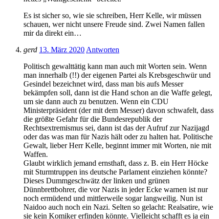
Es ist sicher so, wie sie schreiben, Herr Kelle, wir müssen
schauen, wer nicht unsere Freude sind. Zwei Namen fallen
mir da direkt ein…
gerd
13. März 2020
Antworten
Politisch gewalttätig kann man auch mit Worten sein. Wenn
man innerhalb (!!) der eigenen Partei als Krebsgeschwür und
Gesindel bezeichnet wird, dass man bis aufs Messer
bekämpfen soll, dann ist die Hand schon an die Waffe gelegt,
um sie dann auch zu benutzen. Wenn ein CDU
Ministerpräsident (der mit dem Messer) davon schwafelt, dass
die größte Gefahr für die Bundesrepublik der
Rechtsextremismus sei, dann ist das der Aufruf zur Nazijagd
oder das was man für Nazis hält oder zu halten hat. Politische
Gewalt, lieber Herr Kelle, beginnt immer mit Worten, nie mit
Waffen.
Glaubt wirklich jemand ernsthaft, dass z. B. ein Herr Höcke
mit Sturmtruppen ins deutsche Parlament einziehen könnte?
Dieses Dummgeschwätz der linken und grünen
Dünnbrettbohrer, die vor Nazis in jeder Ecke warnen ist nur
noch ermüdend und mittlerweile sogar langweilig. Nun ist
Naidoo auch noch ein Nazi. Selten so gelacht: Realsatire, wie
sie kein Komiker erfinden könnte. Vielleicht schafft es ja ein