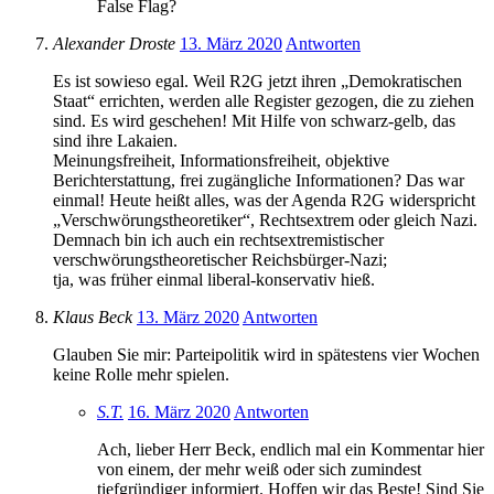
False Flag?
Alexander Droste
13. März 2020
Antworten
Es ist sowieso egal. Weil R2G jetzt ihren „Demokratischen
Staat“ errichten, werden alle Register gezogen, die zu ziehen
sind. Es wird geschehen! Mit Hilfe von schwarz-gelb, das
sind ihre Lakaien.
Meinungsfreiheit, Informationsfreiheit, objektive
Berichterstattung, frei zugängliche Informationen? Das war
einmal! Heute heißt alles, was der Agenda R2G widerspricht
„Verschwörungstheoretiker“, Rechtsextrem oder gleich Nazi.
Demnach bin ich auch ein rechtsextremistischer
verschwörungstheoretischer Reichsbürger-Nazi;
tja, was früher einmal liberal-konservativ hieß.
Klaus Beck
13. März 2020
Antworten
Glauben Sie mir: Parteipolitik wird in spätestens vier Wochen
keine Rolle mehr spielen.
S.T.
16. März 2020
Antworten
Ach, lieber Herr Beck, endlich mal ein Kommentar hier
von einem, der mehr weiß oder sich zumindest
tiefgründiger informiert. Hoffen wir das Beste! Sind Sie