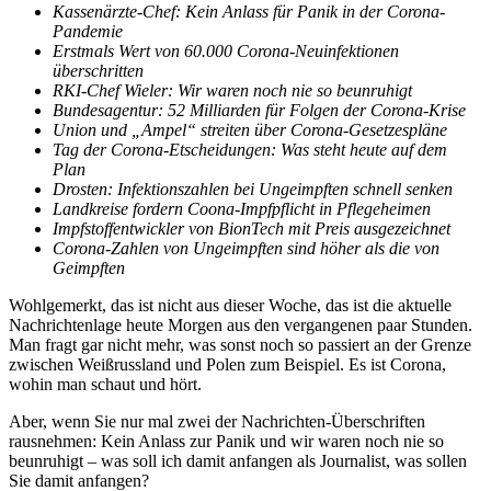
Kassenärzte-Chef: Kein Anlass für Panik in der Corona-
Pandemie
Erstmals Wert von 60.000 Corona-Neuinfektionen
überschritten
RKI-Chef Wieler: Wir waren noch nie so beunruhigt
Bundesagentur: 52 Milliarden für Folgen der Corona-Krise
Union und „Ampel“ streiten über Corona-Gesetzespläne
Tag der Corona-Etscheidungen: Was steht heute auf dem
Plan
Drosten: Infektionszahlen bei Ungeimpften schnell senken
Landkreise fordern Coona-Impfpflicht in Pflegeheimen
Impfstoffentwickler von BionTech mit Preis ausgezeichnet
Corona-Zahlen von Ungeimpften sind höher als die von
Geimpften
Wohlgemerkt, das ist nicht aus dieser Woche, das ist die aktuelle
Nachrichtenlage heute Morgen aus den vergangenen paar Stunden.
Man fragt gar nicht mehr, was sonst noch so passiert an der Grenze
zwischen Weißrussland und Polen zum Beispiel. Es ist Corona,
wohin man schaut und hört.
Aber, wenn Sie nur mal zwei der Nachrichten-Überschriften
rausnehmen: Kein Anlass zur Panik und wir waren noch nie so
beunruhigt – was soll ich damit anfangen als Journalist, was sollen
Sie damit anfangen?