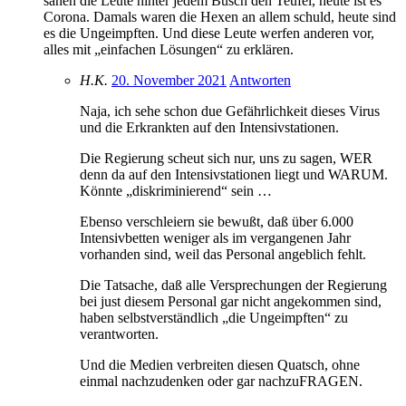
sahen die Leute hinter jedem Busch den Teufel, heute ist es
Corona. Damals waren die Hexen an allem schuld, heute sind
es die Ungeimpften. Und diese Leute werfen anderen vor,
alles mit „einfachen Lösungen“ zu erklären.
H.K.
20. November 2021
Antworten
Naja, ich sehe schon due Gefährlichkeit dieses Virus
und die Erkrankten auf den Intensivstationen.
Die Regierung scheut sich nur, uns zu sagen, WER
denn da auf den Intensivstationen liegt und WARUM.
Könnte „diskriminierend“ sein …
Ebenso verschleiern sie bewußt, daß über 6.000
Intensivbetten weniger als im vergangenen Jahr
vorhanden sind, weil das Personal angeblich fehlt.
Die Tatsache, daß alle Versprechungen der Regierung
bei just diesem Personal gar nicht angekommen sind,
haben selbstverständlich „die Ungeimpften“ zu
verantworten.
Und die Medien verbreiten diesen Quatsch, ohne
einmal nachzudenken oder gar nachzuFRAGEN.