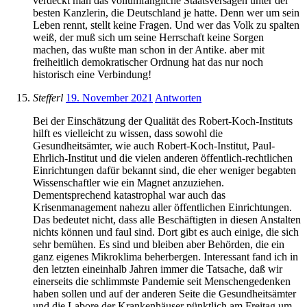
verdeckt man das vollumfängliche Staatsversagen unter der
besten Kanzlerin, die Deutschland je hatte. Denn wer um sein
Leben rennt, stellt keine Fragen. Und wer das Volk zu spalten
weiß, der muß sich um seine Herrschaft keine Sorgen
machen, das wußte man schon in der Antike. aber mit
freiheitlich demokratischer Ordnung hat das nur noch
historisch eine Verbindung!
Stefferl
19. November 2021
Antworten
Bei der Einschätzung der Qualität des Robert-Koch-Instituts
hilft es vielleicht zu wissen, dass sowohl die
Gesundheitsämter, wie auch Robert-Koch-Institut, Paul-
Ehrlich-Institut und die vielen anderen öffentlich-rechtlichen
Einrichtungen dafür bekannt sind, die eher weniger begabten
Wissenschaftler wie ein Magnet anzuziehen.
Dementsprechend katastrophal war auch das
Krisenmanagement nahezu aller öffentlichen Einrichtungen.
Das bedeutet nicht, dass alle Beschäftigten in diesen Anstalten
nichts können und faul sind. Dort gibt es auch einige, die sich
sehr bemühen. Es sind und bleiben aber Behörden, die ein
ganz eigenes Mikroklima beherbergen. Interessant fand ich in
den letzten eineinhalb Jahren immer die Tatsache, daß wir
einerseits die schlimmste Pandemie seit Menschengedenken
haben sollen und auf der anderen Seite die Gesundheitsämter
und die Labore der Krankenhäuser pünktlich am Freitag um