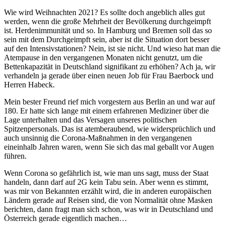
Wie wird Weihnachten 2021? Es sollte doch angeblich alles gut
werden, wenn die große Mehrheit der Bevölkerung durchgeimpft
ist. Herdenimmunität und so. In Hamburg und Bremen soll das so
sein mit dem Durchgeimpft sein, aber ist die Situation dort besser
auf den Intensivstationen? Nein, ist sie nicht. Und wieso hat man die
Atempause in den vergangenen Monaten nicht genutzt, um die
Bettenkapazität in Deutschland signifikant zu erhöhen? Ach ja, wir
verhandeln ja gerade über einen neuen Job für Frau Baerbock und
Herren Habeck.
Mein bester Freund rief mich vorgestern aus Berlin an und war auf
180. Er hatte sich lange mit einem erfahrenen Mediziner über die
Lage unterhalten und das Versagen unseres politischen
Spitzenpersonals. Das ist atemberaubend, wie widersprüchlich und
auch unsinnig die Corona-Maßnahmen in den vergangenen
eineinhalb Jahren waren, wenn Sie sich das mal geballt vor Augen
führen.
Wenn Corona so gefährlich ist, wie man uns sagt, muss der Staat
handeln, dann darf auf 2G kein Tabu sein. Aber wenn es stimmt,
was mir von Bekannten erzählt wird, die in anderen europäischen
Ländern gerade auf Reisen sind, die von Normalität ohne Masken
berichten, dann fragt man sich schon, was wir in Deutschland und
Österreich gerade eigentlich machen…