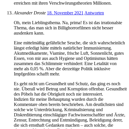
erreichen mit ihren Verschwörungstheorien Millionen.
Alexander Droste
18. November 2021
Antworten
Oh, mein Lieblingsthema. Na, prima! Es ist das irrationalste
Thema, das man sich in Billighorrorfilmen nicht besser
ausdenken kann.
Eine mittelmäßig gefährliche Seuche, die sich wahrscheinlich
längst erledigt hätte mittels natürlicher Immunisierung.
Akutmedikamente, Viamine, frische Luft, Sonnenlicht, gutes
Essen, von mir aus auch Hygiene und Optimismus hätten
zusammen das Schlimmste verhindert: Eine Letalität von
mehr als 0,05 %. Aber die derzeitige Politik inklusive
Impfgedöns schafft mehr.
Es geht nicht um Gesundheit und Schutz, das ging es noch
nie. Überall wird Betrug und Korruption offenbar. Gesundheit
des Pöbels hat die Obrigkeit noch nie interessiert.
Indizien für meine Behauptung wurden durch die
Kommentare oben bereits beschrieben. Am deutlichsten sind
solche wie Unterdrückung, Kriminalisierung und
Diskreditierung einschlägiger Fachwissenschaftler und Ärzte,
Zensur, Entrechtung und Entmündigung, Beleidigung derer,
die sich ernsthaft Gedanken machen – auch solche, die