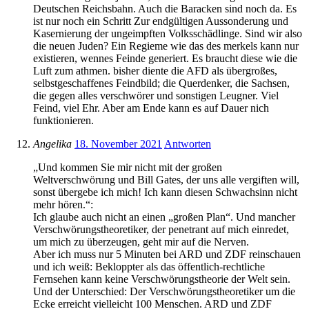
Deutschen Reichsbahn. Auch die Baracken sind noch da. Es
ist nur noch ein Schritt Zur endgültigen Aussonderung und
Kasernierung der ungeimpften Volksschädlinge. Sind wir also
die neuen Juden? Ein Regieme wie das des merkels kann nur
existieren, wennes Feinde generiert. Es braucht diese wie die
Luft zum athmen. bisher diente die AFD als übergroßes,
selbstgeschaffenes Feindbild; die Querdenker, die Sachsen,
die gegen alles verschwörer und sonstigen Leugner. Viel
Feind, viel Ehr. Aber am Ende kann es auf Dauer nich
funktionieren.
Angelika
18. November 2021
Antworten
„Und kommen Sie mir nicht mit der großen
Weltverschwörung und Bill Gates, der uns alle vergiften will,
sonst übergebe ich mich! Ich kann diesen Schwachsinn nicht
mehr hören.“:
Ich glaube auch nicht an einen „großen Plan“. Und mancher
Verschwörungstheoretiker, der penetrant auf mich einredet,
um mich zu überzeugen, geht mir auf die Nerven.
Aber ich muss nur 5 Minuten bei ARD und ZDF reinschauen
und ich weiß: Bekloppter als das öffentlich-rechtliche
Fernsehen kann keine Verschwörungstheorie der Welt sein.
Und der Unterschied: Der Verschwörungstheoretiker um die
Ecke erreicht vielleicht 100 Menschen. ARD und ZDF