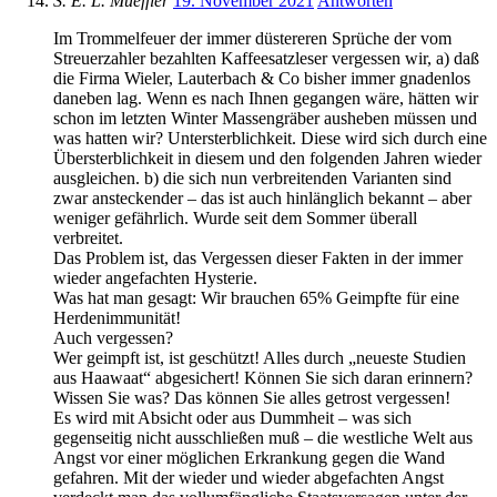
S. E. L. Mueffler
19. November 2021
Antworten
Im Trommelfeuer der immer düstereren Sprüche der vom
Streuerzahler bezahlten Kaffeesatzleser vergessen wir, a) daß
die Firma Wieler, Lauterbach & Co bisher immer gnadenlos
daneben lag. Wenn es nach Ihnen gegangen wäre, hätten wir
schon im letzten Winter Massengräber ausheben müssen und
was hatten wir? Untersterblichkeit. Diese wird sich durch eine
Übersterblichkeit in diesem und den folgenden Jahren wieder
ausgleichen. b) die sich nun verbreitenden Varianten sind
zwar ansteckender – das ist auch hinlänglich bekannt – aber
weniger gefährlich. Wurde seit dem Sommer überall
verbreitet.
Das Problem ist, das Vergessen dieser Fakten in der immer
wieder angefachten Hysterie.
Was hat man gesagt: Wir brauchen 65% Geimpfte für eine
Herdenimmunität!
Auch vergessen?
Wer geimpft ist, ist geschützt! Alles durch „neueste Studien
aus Haawaat“ abgesichert! Können Sie sich daran erinnern?
Wissen Sie was? Das können Sie alles getrost vergessen!
Es wird mit Absicht oder aus Dummheit – was sich
gegenseitig nicht ausschließen muß – die westliche Welt aus
Angst vor einer möglichen Erkrankung gegen die Wand
gefahren. Mit der wieder und wieder abgefachten Angst