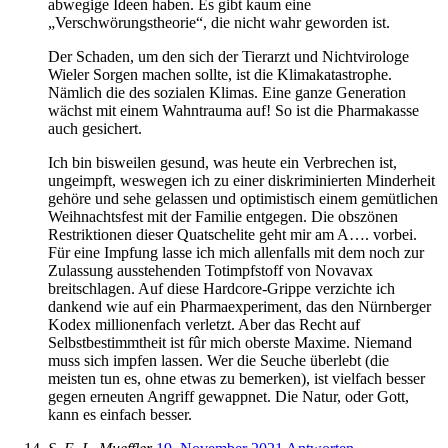
abwegige Ideen haben. Es gibt kaum eine
„Verschwörungstheorie“, die nicht wahr geworden ist.
Der Schaden, um den sich der Tierarzt und Nichtvirologe
Wieler Sorgen machen sollte, ist die Klimakatastrophe.
Nämlich die des sozialen Klimas. Eine ganze Generation
wächst mit einem Wahntrauma auf! So ist die Pharmakasse
auch gesichert.
Ich bin bisweilen gesund, was heute ein Verbrechen ist,
ungeimpft, weswegen ich zu einer diskriminierten Minderheit
gehöre und sehe gelassen und optimistisch einem gemütlichen
Weihnachtsfest mit der Familie entgegen. Die obszönen
Restriktionen dieser Quatschelite geht mir am A…. vorbei.
Für eine Impfung lasse ich mich allenfalls mit dem noch zur
Zulassung ausstehenden Totimpfstoff von Novavax
breitschlagen. Auf diese Hardcore-Grippe verzichte ich
dankend wie auf ein Pharmaexperiment, das den Nürnberger
Kodex millionenfach verletzt. Aber das Recht auf
Selbstbestimmtheit ist fûr mich oberste Maxime. Niemand
muss sich impfen lassen. Wer die Seuche überlebt (die
meisten tun es, ohne etwas zu bemerken), ist vielfach besser
gegen erneuten Angriff gewappnet. Die Natur, oder Gott,
kann es einfach besser.