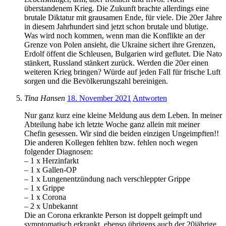
überstandenem Krieg. Die Zukunft brachte allerdings eine
brutale Diktatur mit grausamen Ende, für viele. Die 20er Jahre
in diesem Jahrhundert sind jetzt schon brutale und blutige.
Was wird noch kommen, wenn man die Konflikte an der
Grenze von Polen ansieht, die Ukraine sichert ihre Grenzen,
Erdolf öffent die Schleusen, Bulgarien wird geflutet. Die Nato
stänkert, Russland stänkert zurück. Werden die 20er einen
weiteren Krieg bringen? Würde auf jeden Fall für frische Luft
sorgen und die Bevölkerungszahl bereinigen.
Tina Hansen
18. November 2021
Antworten
Nur ganz kurz eine kleine Meldung aus dem Leben. In meiner
Abteilung habe ich letzte Woche ganz allein mit meiner
Chefin gesessen. Wir sind die beiden einzigen Ungeimpften!!
Die anderen Kollegen fehlten bzw. fehlen noch wegen
folgender Diagnosen:
– 1 x Herzinfarkt
– 1 x Gallen-OP
– 1 x Lungenentzündung nach verschleppter Grippe
– 1 x Grippe
– 1 x Corona
– 2 x Unbekannt
Die an Corona erkrankte Person ist doppelt geimpft und
symptomatisch erkrankt, ebenso übrigens auch der 20jährige