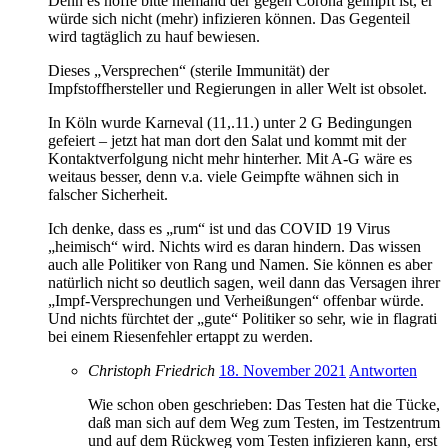
Denn es hoffe bitte niemand der gegen Corona geimpft ist, er
würde sich nicht (mehr) infizieren können. Das Gegenteil
wird tagtäglich zu hauf bewiesen.
Dieses „Versprechen“ (sterile Immunität) der
Impfstoffhersteller und Regierungen in aller Welt ist obsolet.
In Köln wurde Karneval (11,.11.) unter 2 G Bedingungen
gefeiert – jetzt hat man dort den Salat und kommt mit der
Kontaktverfolgung nicht mehr hinterher. Mit A-G wäre es
weitaus besser, denn v.a. viele Geimpfte wähnen sich in
falscher Sicherheit.
Ich denke, dass es „rum“ ist und das COVID 19 Virus
„heimisch“ wird. Nichts wird es daran hindern. Das wissen
auch alle Politiker von Rang und Namen. Sie können es aber
natürlich nicht so deutlich sagen, weil dann das Versagen ihrer
„Impf-Versprechungen und Verheißungen“ offenbar würde.
Und nichts fürchtet der „gute“ Politiker so sehr, wie in flagrati
bei einem Riesenfehler ertappt zu werden.
Christoph Friedrich
18. November 2021
Antworten
Wie schon oben geschrieben: Das Testen hat die Tücke,
daß man sich auf dem Weg zum Testen, im Testzentrum
und auf dem Rückweg vom Testen infizieren kann, erst