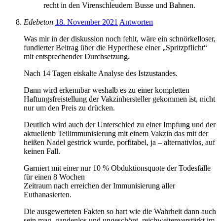
recht in den Virenschleudern Busse und Bahnen.
Edebeton
18. November 2021
Antworten
Was mir in der diskussion noch fehlt, wäre ein schnörkelloser,
fundierter Beitrag über die Hyperthese einer „Spritzpflicht“
mit entsprechender Durchsetzung.
Nach 14 Tagen eiskalte Analyse des Istzustandes.
Dann wird erkennbar weshalb es zu einer kompletten
Haftungsfreistellung der Vakzinhersteller gekommen ist, nicht
nur um den Preis zu drücken.
Deutlich wird auch der Unterschied zu einer Impfung und der
aktuellenb Teilimmunisierung mit einem Vakzin das mit der
heißen Nadel gestrick wurde, porfitabel, ja – alternativlos, auf
keinen Fall.
Garniert mit einer nur 10 % Obduktionsquote der Todesfälle
für einen 8 Wochen
Zeitraum nach erreichen der Immunisierung aller
Euthanasierten.
Die ausgewerteten Fakten so hart wie die Wahrheit dann auch
sein mag, gandenlos und ungeschönt, reichweitenverstärkt im