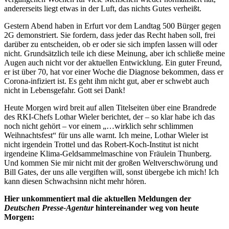
andererseits liegt etwas in der Luft, das nichts Gutes verheißt.
Gestern Abend haben in Erfurt vor dem Landtag 500 Bürger gegen
2G demonstriert. Sie fordern, dass jeder das Recht haben soll, frei
darüber zu entscheiden, ob er oder sie sich impfen lassen will oder
nicht. Grundsätzlich teile ich diese Meinung, aber ich schließe meine
Augen auch nicht vor der aktuellen Entwicklung. Ein guter Freund,
er ist über 70, hat vor einer Woche die Diagnose bekommen, dass er
Corona-infiziert ist. Es geht ihm nicht gut, aber er schwebt auch
nicht in Lebensgefahr. Gott sei Dank!
Heute Morgen wird breit auf allen Titelseiten über eine Brandrede
des RKI-Chefs Lothar Wieler berichtet, der – so klar habe ich das
noch nicht gehört – vor einem „…wirklich sehr schlimmen
Weihnachtsfest“ für uns alle warnt. Ich meine, Lothar Wieler ist
nicht irgendein Trottel und das Robert-Koch-Institut ist nicht
irgendeine Klima-Geldsammelmaschine von Fräulein Thunberg.
Und kommen Sie mir nicht mit der großen Weltverschwörung und
Bill Gates, der uns alle vergiften will, sonst übergebe ich mich! Ich
kann diesen Schwachsinn nicht mehr hören.
Hier unkommentiert mal die aktuellen Meldungen der
Deutschen Presse-Agentur
hintereinander weg von heute
Morgen: