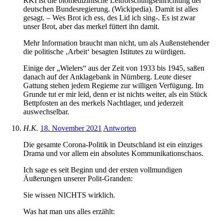
RKI ist die biomedizinische Leitforschungseinrichtung der
deutschen Bundesregierung. (Wickipedia). Damit ist alles
gesagt. – Wes Brot ich ess, des Lid ich sing-. Es ist zwar
unser Brot, aber das merkel füttert ihn damit.
Mehr Information braucht man nicht, um als Außenstehender
die politische ‚Arbeit‘ besagten Istitutes zu würdigen.
Einige der „Wielers“ aus der Zeit von 1933 bis 1945, saßen
danach auf der Anklagebank in Nürnberg. Leute dieser
Gattung stehen jedem Regieme zur willigen Verfügung. Im
Grunde tut er mir leid, denn er ist nichts weiter, als ein Stück
Bettpfosten an des merkels Nachtlager, und jederzeit
auswechselbar.
H.K.
18. November 2021
Antworten
Die gesamte Corona-Politik in Deutschland ist ein einziges
Drama und vor allem ein absolutes Kommunikationschaos.
Ich sage es seit Beginn und der ersten vollmundigen
Äußerungen unserer Polit-Granden:
Sie wissen NICHTS wirklich.
Was hat man uns alles erzählt: