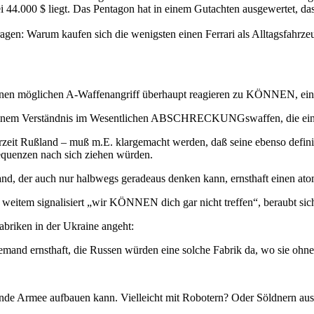
i 44.000 $ liegt. Das Pentagon hat in einem Gutachten ausgewertet, das
agen: Warum kaufen sich die wenigsten einen Ferrari als Alltagsfahrze
 einen möglichen A-Waffenangriff überhaupt reagieren zu KÖNNEN, ein
inem Verständnis im Wesentlichen ABSCHRECKUNGswaffen, die einem 
erzeit Rußland – muß m.E. klargemacht werden, daß seine ebenso defi
uenzen nach sich ziehen würden.
and, der auch nur halbwegs geradeaus denken kann, ernsthaft einen at
eitem signalisiert „wir KÖNNEN dich gar nicht treffen“, beraubt sic
briken in der Ukraine angeht:
mand ernsthaft, die Russen würden eine solche Fabrik da, wo sie ohneh
rende Armee aufbauen kann. Vielleicht mit Robotern? Oder Söldnern aus