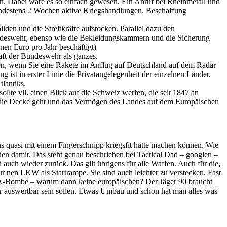
len. Dabei wäre es so einfach gewesen. Ein Anruf bei Rheinmetall und
indestens 2 Wochen aktive Kriegshandlungen. Beschaffung
lden und die Streitkräfte aufstocken. Parallel dazu den
ndeswehr, ebenso wie die Bekleidungskammern und die Sicherung
en Euro pro Jahr beschäftigt)
raft der Bundeswehr als ganzes.
en, wenn Sie eine Rakete im Anflug auf Deutschland auf dem Radar
 ist in erster Linie die Privatangelegenheit der einzelnen Länder.
lantiks.
llte vll. einen Blick auf die Schweiz werfen, die seit 1847 an
h die Decke geht und das Vermögen des Landes auf dem Europäischen
uns quasi mit einem Fingerschnipp kriegsfit hätte machen können. Wie
en damit. Das steht genau beschrieben bei Tactical Dad – googlen –
uch wieder zurück. Das gilt übrigens für alle Waffen. Auch für die,
r nen LKW als Startrampe. Sie sind auch leichter zu verstecken. Fast
e A-Bombe – warum dann keine europäischen? Der Jäger 90 braucht
 auswertbar sein sollen. Etwas Umbau und schon hat man alles was