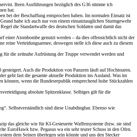
eservist. Ihren Ausführungen bezüglich des G36 stimme ich
men hat.
 bei der Beschaffung entsprochen haben. Im normalen Einsatz ist
m Grund habe ich auch nur von einem einsatztauglichen Sturmgewehr
r Regel die Standartwaffe des deutschen Soldaten und damit das
f einer Atombombe genutzt werden – da dies offensichtlich nicht der
ine reine Verteidungsarmee, deswegen stelle ich diese auch zu diesem
g für die zeitnahe Aufrüstung der Truppe verwendet werden und
 gesteigert. Auch die Produktion von Panzern läuft auf Hochtouren.
ider geht fast die gesamte aktuelle Produktion ins Ausland. Was im
erden können, wenn die Bundesrepublik entsprechend hohe Stückzahlen
rteidigung absolute Spitzenklasse. Selbiges gilt für die
g“. Selbstverständlich sind diese Unabdingbar. Ebenso wie
nzip das gleiche wie für KI-Gesteuerte Waffensysteme (bzw. sie sind
ckelte EuroHawk bzw. Pegasus wa ein sehr teurer Schuss in den Ofen.
ensystem dem Seinen überlegen sein könnte und uns den Stecker