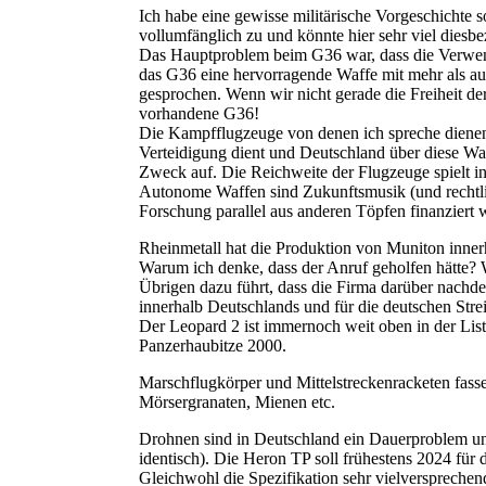
Ich habe eine gewisse militärische Vorgeschichte
vollumfänglich zu und könnte hier sehr viel dies
Das Hauptproblem beim G36 war, dass die Verwend
das G36 eine hervorragende Waffe mit mehr als a
gesprochen. Wenn wir nicht gerade die Freiheit de
vorhandene G36!
Die Kampfflugzeuge von denen ich spreche dienen 
Verteidigung dient und Deutschland über diese Waf
Zweck auf. Die Reichweite der Flugzeuge spielt in
Autonome Waffen sind Zukunftsmusik (und rechtli
Forschung parallel aus anderen Töpfen finanziert 
Rheinmetall hat die Produktion von Muniton inner
Warum ich denke, dass der Anruf geholfen hätte? We
Übrigen dazu führt, dass die Firma darüber nachd
innerhalb Deutschlands und für die deutschen Streit
Der Leopard 2 ist immernoch weit oben in der List
Panzerhaubitze 2000.
Marschflugkörper und Mittelstreckenracketen fass
Mörsergranaten, Mienen etc.
Drohnen sind in Deutschland ein Dauerproblem und 
identisch). Die Heron TP soll frühestens 2024 für
Gleichwohl die Spezifikation sehr vielversprechen