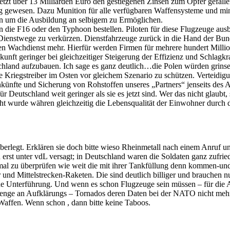
 jetzt über 13 Milliarden Euro den gestiegenen Zinsen zum Opfer gefal
ng gewesen. Dazu Munition für alle verfügbaren Waffensysteme und m
on um die Ausbildung an selbigem zu Ermöglichen.
 die F16 oder den Typhoon bestellen. Piloten für diese Flugzeuge ausbi
ienstwege zu verkürzen. Dienstfahrzeuge zurück in die Hand der Bu
 Wachdienst mehr. Hierfür werden Firmen für mehrere hundert Million
unft geringer bei gleichzeitiger Steigerung der Effizienz und Schlagk
schland aufzubauen. Ich sage es ganz deutlich…die Polen würden grins
Kriegstreiber im Osten vor gleichem Szenario zu schützen. Verteidigung
ünfte und Sicherung von Rohstoffen unseres „Partners“ jenseits des At
utschland weit geringer als sie es jetzt sind. Wer das nicht glaubt, so
ht wurde währen gleichzeitig die Lebensqualität der Einwohner durc
überlegt. Erklären sie doch bitte wieso Rheinmetall nach einem Anruf 
st unter vdL versagt; in Deutschland waren die Soldaten ganz zufried
l zu überprüfen wie weit die mit ihrer Tankfüllung denn kommen-und a
und Mittelstrecken-Raketen. Die sind deutlich billiger und brauchen nu
 jede Unterführung. Und wenn es schon Flugzeuge sein müssen – für di
Menge an Aufklärungs – Tornados deren Daten bei der NATO nicht mehr
affen. Wenn schon , dann bitte keine Taboos.