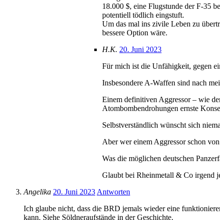
18.000 $, eine Flugstunde der F-35 be
potentiell tödlich eingstuft.
Um das mal ins zivile Leben zu übertr
bessere Option wäre.
H.K.
20. Juni 2023
Für mich ist die Unfähigkeit, gegen
Insbesondere A-Waffen sind nach me
Einem definitiven Aggressor – wie d
Atombombendrohungen ernste Konseq
Selbstverständlich wünscht sich niem
Aber wer einem Aggressor schon von w
Was die möglichen deutschen Panzerfa
Glaubt bei Rheinmetall & Co irgend je
Angelika
20. Juni 2023
Antworten
Ich glaube nicht, dass die BRD jemals wieder eine funktionie
kann. Siehe Söldneraufstände in der Geschichte.