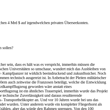
lichen 4 Mrd $ auf irgendwelchen privaten Überseekonten.
n sollen?
her sein, dass es hält was es verspricht, immerhin müssen die
utschen Universitäten so umschaue, wundert mich das Ausbleiben von
- Kampfpanzer ist wirklich beeindruckend und zukunftssicher. Noch
en technisch ausgereizt ist. In Anbetracht der Pleiten militärischer
0ern auch zeitweise die Franzosen beteiligt, welche die Entwicklung
 Erdkampfflugzeug geworden wäre anstatt eines
ortflugzeug ist ein ähnliches Trauerspiel, immerhin wurde das Projekt
ie technische Zuverlässigkeit und daraus resultierende
 Transporthelikopter an. Und vor 10 Jahren wurde bei uns das
ndet wurden. Unter anderem wurde ein kompletter Fliegerhorst als
 aufzählen, aber das würde den Rahmen sprengen. Von den 100