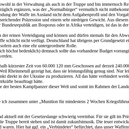
 sowohl in der Verwaltung als auch in der Truppe und bin immernoch R
bezüglich ergänzen, was der „Normalbürger“ vermutlich nicht mitbekom
ung der Waffe im Ausland nicht dem Aufgabenprofil und den Vorgaben
usreichender Präzession und einem sehr niedrigen Gewicht. Aus diese
r Bundesrepublik am Bosporus oder in Afrika verteidigen, ist das in de
der reinen Verteidigung und können und dürfen niemals für den Abwur
fe schlicht nicht verfügt. Deutschland hat übrigens per Grundgesetzt e
sofern auch eine ehr untergeordnete Rolle.
ch höchst bedenklich) demnach sollte das vorhandene Budget vorrangi
werden.
halb kürzester Zeit von 60.000 120 mm Geschossen auf derzeit 240.000
il Rheinmetall gezeigt hat, dass sie leistungsfähig genug sind. Nur le
enkt direkt in der Ukraine zu produzieren. All das hätte verhindert w
rkräfte beauftragt hätte.
e der besten Kampfpanzer dieser Welt und somit im Rahmen der Landesve
e ich zusammen unter „Munition für mindestens 2 Wochen Kriegsführun
aktuell mit der Gesetzeslange schwierig vereinbar. Für sie gilt im Pri
 die Truppe bereit stehen und ist damit zukunfstmusik. Die teuer entwi
d waren. Hier hat ggf. ein „Verbündeter“ befürchtet, dass unser Waff