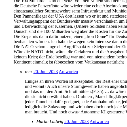
Die 100 Milliarden sind ein Witz. Von den Mitteln sind bereits
die Deutsche Panzerflotte wäre wieder eine echte Abschrecku
einsatztauglicher Sturmgewehre samt Infrastruktur und Muniti
Den Pannenflieger der USA dort lassen wo er ist und stattdessen
Verwaltungsapparat der Bundeswehr massiv verschlanken um D
und Überwachung der Kasernen. (Unsere Soldaten haben keinen
Danach sind die 100 Milliarden weg aber die Kosten für die Zuk
Die Ersparnis dann dafür nutzen, einen „Iron Dome“ für Deut
beobachten würden. Ich habe deswegen kein Interesse daran die 
Die NATO schon lange ein Angriffspakt zur Steigerund der Eink
Wäre die NATO nicht, wären die Gefahren und die Ausgaben für De
keinem Krieg der Erde beteiligt war und von niemandem bedro
Kontinent einmalig ist (abgesehen vom Vatikanstaat natürlich)
renz
20. Juni 2023
Antworten
Einiges an ihren Worten ist akzeptabel, der Rest eher un
und womit? Auch unsere Sturmgewehre haben angeblich er
und das mit den Ami- Schrottmühlen.(F-35)…. da wäre ma
die sie nicht erwähnt haben. Drohnen , Marschflugkörper 
jeder Tunnel ist dafür geeignet, jede Autobahnbrücke,
lediglich die Zulassung und wir haben doch noch jede 
man braucht. Und noch etwas: Autonome KI gesteuerte W
Martin Ludwig
20. Juni 2023
Antworten