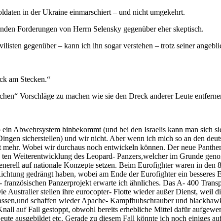
aten in der Ukraine einmarschiert – und nicht umgekehrt.
gernden Forderungen von Herrn Selensky gegenüber eher skeptisch.
vilisten gegenüber – kann ich ihn sogar verstehen – trotz seiner angeb
ck am Stecken.“
hen“ Vorschläge zu machen wie sie den Dreck anderer Leute entferne
so ein Abwehrsystem hinbekommt (und bei den Israelis kann man sich sic
 Dingen sicherstellen) und wir nicht. Aber wenn ich mich so an den de
t mehr. Wobei wir durchaus noch entwickeln können. Der neue Panther
x- ten Weiterentwicklung des Leopard- Panzers,welcher im Grunde genomm
nerell auf nationale Konzepte setzen. Beim Eurofighter waren in den 8
 Richtung gedrängt haben, wobei am Ende der Eurofighter ein besseres
- französischen Panzerprojekt erwarte ich ähnliches. Das A- 400 Transp
e Australier stellen ihre eurocopter- Flotte wieder außer Dienst, weil d
glassen,und schaffen wieder Apache- Kampfhubschrauber und blackhawk-
all auf Fall gestoppt, obwohl bereits erhebliche Mittel dafür aufgewe
 Leute ausgebildet etc. Gerade zu diesem Fall könnte ich noch einiges