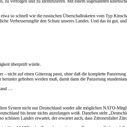
nen, zu verfolgen und zu identifizieren. Mit einem sogenannten kinetis
n etwa so schnell wie die russischen Überschallraketen vom Typ Kinsch
tliche Verbesserungfür den Schutz unseres Landes. Und das ist gut, und
gkeit überprüft würde.
er – nicht auf einen Güterzug passt, ohne daß die komplette Panzerung
r herunter gehoben werden muß, damit dann die Panzerung stundenlan
hland …
dem System nicht nur Deutschland sonder alle möglichen NATO-Mitglied
Deutschland bis heute nichts anzufangen weiß. Daneben steht „Deutsch
so schönen Landes erwartet, der erwartet auch, dass Zitronenfalter Zitro