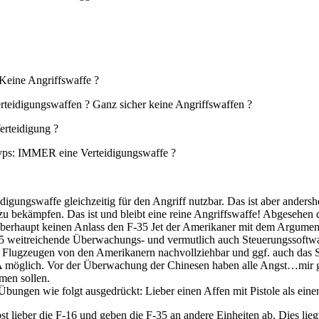
 Keine Angriffswaffe ?
Verteidigungswaffen ? Ganz sicher keine Angriffswaffen ?
erteidigung ?
ps: IMMER eine Verteidigungswaffe ?
eidigungswaffe gleichzeitig für den Angriff nutzbar. Das ist aber ander
zu bekämpfen. Das ist und bleibt eine reine Angriffswaffe! Abgesehen
überhaupt keinen Anlass den F-35 Jet der Amerikaner mit dem Argumen
35 weitreichende Überwachungs- und vermutlich auch Steuerungssoftwa
 Flugzeugen von den Amerikanern nachvollziehbar und ggf. auch das Spe
 möglich. Vor der Überwachung der Chinesen haben alle Angst…mir geh
men sollen.
bungen wie folgt ausgedrückt: Lieber einen Affen mit Pistole als eine
 lieber die F-16 und geben die F-35 an andere Einheiten ab. Dies liegt 