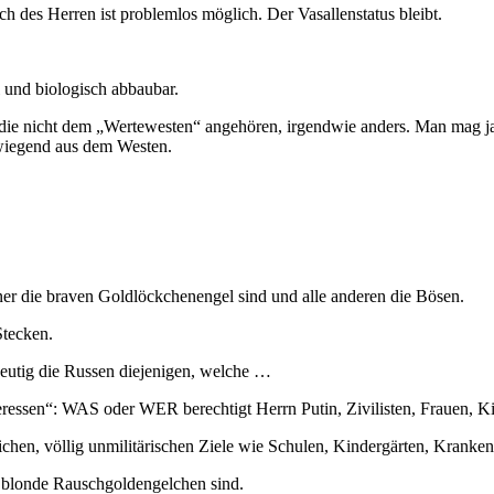
ch des Herren ist problemlos möglich. Der Vasallenstatus bleibt.
l und biologisch abbaubar.
ie nicht dem „Wertewesten“ angehören, irgendwie anders. Man mag ja 
rwiegend aus dem Westen.
ner die braven Goldlöckchenengel sind und alle anderen die Bösen.
tecken.
deutig die Russen diejenigen, welche …
teressen“: WAS oder WER berechtigt Herrn Putin, Zivilisten, Frauen, Kin
chen, völlig unmilitärischen Ziele wie Schulen, Kindergärten, Kranke
r blonde Rauschgoldengelchen sind.