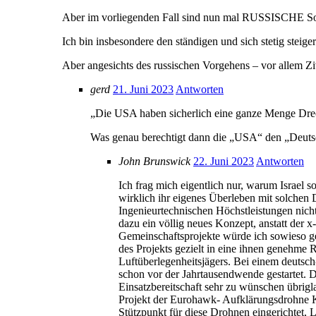
Aber im vorliegenden Fall sind nun mal RUSSISCHE Sold
Ich bin insbesondere den ständigen und sich stetig stei
Aber angesichts des russischen Vorgehens – vor allem Zi
gerd
21. Juni 2023
Antworten
„Die USA haben sicherlich eine ganze Menge Dre
Was genau berechtigt dann die „USA“ den „Deutsc
John Brunswick
22. Juni 2023
Antworten
Ich frag mich eigentlich nur, warum Israel 
wirklich ihr eigenes Überleben mit solchen
Ingenieurtechnischen Höchstleistungen nich
dazu ein völlig neues Konzept, anstatt der 
Gemeinschaftsprojekte würde ich sowieso ge
des Projekts gezielt in eine ihnen genehme
Luftüberlegenheitsjägers. Bei einem deutsch
schon vor der Jahrtausendwende gestartet. Di
Einsatzbereitschaft sehr zu wünschen übri
Projekt der Eurohawk- Aufklärungsdrohne Kn
Stützpunkt für diese Drohnen eingerichtet,