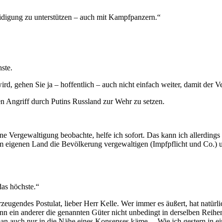
rteidigung zu unterstützen – auch mit Kampfpanzern.“
hste.
, gehen Sie ja – hoffentlich – auch nicht einfach weiter, damit der V
n Angriff durch Putins Russland zur Wehr zu setzen.
ne Vergewaltigung beobachte, helfe ich sofort. Das kann ich allerdings
m eigenen Land die Bevölkerung vergewaltigen (Impfpflicht und Co.) 
das höchste.“
zeugendes Postulat, lieber Herr Kelle. Wer immer es äußert, hat natürl
 wenn ein anderer die genannten Güter nicht unbedingt in derselben Re
 man auch nur in die Nähe eines Konsenses käme. – Wie ich gestern in 