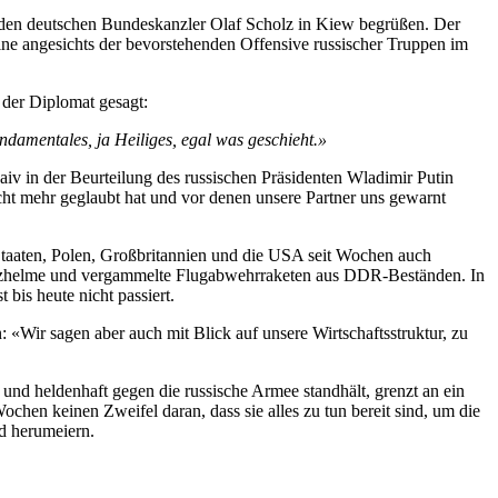
r den deutschen Bundeskanzler Olaf Scholz in Kiew begrüßen. Der
ine angesichts der bevorstehenden Offensive russischer Truppen im
 der Diplomat gesagt:
ndamentales, ja Heiliges, egal was geschieht.»
aiv in der Beurteilung des russischen Präsidenten Wladimir Putin
cht mehr geglaubt hat und vor denen unsere Partner uns gewarnt
 Staaten, Polen, Großbritannien und die USA seit Wochen auch
Schutzhelme und vergammelte Flugabwehrraketen aus DDR-Beständen. In
bis heute nicht passiert.
«Wir sagen aber auch mit Blick auf unsere Wirtschaftsstruktur, zu
und heldenhaft gegen die russische Armee standhält, grenzt an ein
hen keinen Zweifel daran, dass sie alles zu tun bereit sind, um die
d herumeiern.