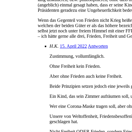
(angeblich) einmal gesagt haben, dass er seine Kin
Präsidenten geradezu eine Ungeheuerlichkeit bed
Wenn das Gegenteil von Frieden nicht Krieg heiß
welchen der beiden Güter er als das höhere bezeic
selbst jetzt noch unter freiem Himmel mit einer F
– ich hätte gerne alle drei, Frieden, Freiheit und G
H.K.
15. April 2022
Antworten
Zustimmung, vollumfänglich.
Ohne Freiheit kein Frieden.
Aber ohne Frieden auch keine Freiheit.
Beide Prinzipien setzen jedoch eine jeweils 
Ein Kind, das sein Zimmer aufräumen soll, un
Wer eine Corona-Maske tragen soll, aber ohn
Unsere von Weltoffenheit, Friedensbesoffenh
geschlagen hat.
Nicht Freiheit ODER Frieden, sondern Frie