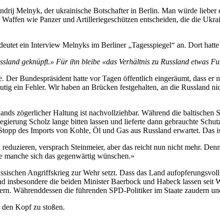
Andrij Melnyk, der ukrainische Botschafter in Berlin. Man würde liebe
r Waffen wie Panzer und Artilleriegeschützen entscheiden, die die Ukra
deutet ein Interview Melnyks im Berliner „Tagesspiegel“ an. Dort hatte
ssland geknüpft.» Für ihn bleibe «das Verhältnis zu Russland etwas Fu
. Der Bundespräsident hatte vor Tagen öffentlich eingeräumt, dass er n
tig ein Fehler. Wir haben an Brücken festgehalten, an die Russland ni
ands zögerlicher Haltung ist nachvollziehbar. Während die baltischen
e Regierung Scholz lange bitten lassen und lieferte dann gebrauchte 
opp des Imports von Kohle, Öl und Gas aus Russland erwartet. Das ist 
duzieren, versprach Steinmeier, aber das reicht nun nicht mehr. Denn: 
 wie manche sich das gegenwärtig wünschen.»
sischen Angriffskrieg zur Wehr setzt. Dass das Land aufopferungsvoll 
 insbesondere die beiden Minister Baerbock und Habeck lassen seit Woc
zern. Währenddessen die führenden SPD-Politiker im Staate zaudern un
r den Kopf zu stoßen.