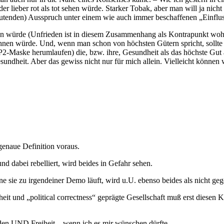
der lieber rot als tot sehen würde. Starker Tobak, aber man will ja nic
eutenden) Ausspruch unter einem wie auch immer beschaffenen „Einfl
en würde (Unfrieden ist in diesem Zusammenhang als Kontrapunkt wohl 
hnen würde. Und, wenn man schon von höchsten Gütern spricht, sollte n
FP2-Maske herumlaufen) die, bzw. ihre, Gesundheit als das höchste Gut
esundheit. Aber das gewiss nicht nur für mich allein. Vielleicht können w
genaue Definition voraus.
d dabei rebelliert, wird beides in Gefahr sehen.
e sie zu irgendeiner Demo läuft, wird u.U. ebenso beides als nicht ge
eit und „political correctness“ geprägte Gesellschaft muß erst diesen 
den UND Freiheit – wenn ich es mir wünschen dürfte.