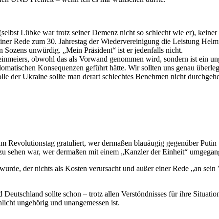
 (selbst Lübke war trotz seiner Demenz nicht so schlecht wie er), keine
i seiner Rede zum 30. Jahrestag der Wiedervereinigung die Leistung He
n Sozens unwürdig. „Mein Präsident“ ist er jedenfalls nicht.
Steinmeiers, obwohl das als Vorwand genommen wird, sondern ist ein un
plomatischen Konsequenzen geführt hätte. Wir sollten uns genau überl
lle der Ukraine sollte man derart schlechtes Benehmen nicht durchgehe
um Revolutionstag gratuliert, wer dermaßen blauäugig gegenüber Putin 
u sehen war, wer dermaßen mit einem „Kanzler der Einheit“ umgegangen
rde, der nichts als Kosten verursacht und außer einer Rede „an sein V
 Deutschland sollte schon – trotz allen Verstöndnisses für ihre Situat
hlicht ungehörig und unangemessen ist.