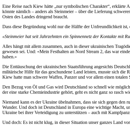
Eine Reise nach Kiew hätte „nur symbolischen Charakter“, erklärte 
könnte nämlich – anders als Steinmeier – über die Lieferung schwere
Osten des Landes dringend braucht.
Dass diese Begründung wohl nur die Hälfte der Unfreundlichkeit ist, 
«Steinmeier hat seit Jahrzehnten ein Spinnennetz der Kontakte mit Ru
Alles hängt mit allem zusammen, auch in dieser ukrainischen Tragödie
gewesen sei. Und: «Mein Festhalten an Nord Stream 2, das war eindeu
haben.»
Die Enttäuschung der ukrainischen Staatsführung angesichts Deutschl
militärische Hilfe für das geschundene Land leisten, musste sich di
Kiew hatte man schwere Waffen, Panzer und vor allem einen totalen St
Den Bezug von Öl und Gas wird Deutschland so schnell wie möglich re
der eine starke Chemieindustrie gehört, geht es nicht ganz so rasch
Niemand kann es der Ukraine übelnahmen, dass sie sich gegen den rus
Wunder. Und doch ist Deutschland in Europa eine wichtige Macht, und
Ukraine bei ihrer Verteidigung zu unterstützen – auch mit Kampfpan
Und doch: Es ist nicht klug, in dieser Situation unser ganzes Land vo