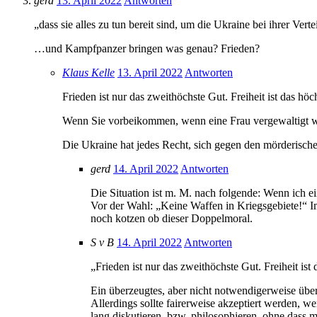
gerd
13. April 2022
Antworten
„dass sie alles zu tun bereit sind, um die Ukraine bei ihrer Ve
…und Kampfpanzer bringen was genau? Frieden?
Klaus Kelle
13. April 2022
Antworten
Frieden ist nur das zweithöchste Gut. Freiheit ist das höc
Wenn Sie vorbeikommen, wenn eine Frau vergewaltigt wird
Die Ukraine hat jedes Recht, sich gegen den mörderische
gerd
14. April 2022
Antworten
Die Situation ist m. M. nach folgende: Wenn ich ei
Vor der Wahl: „Keine Waffen in Kriegsgebiete!“ I
noch kotzen ob dieser Doppelmoral.
S v B
14. April 2022
Antworten
„Frieden ist nur das zweithöchste Gut. Freiheit ist 
Ein überzeugtes, aber nicht notwendigerweise über
Allerdings sollte fairerweise akzeptiert werden,
lang diskutieren, bzw. philosophieren, ohne dass