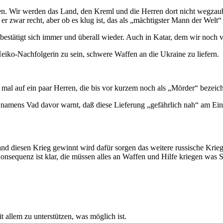
n. Wir werden das Land, den Kreml und die Herren dort nicht wegzau
 zwar recht, aber ob es klug ist, das als „mächtigster Mann der Welt“
estätigt sich immer und überall wieder. Auch in Katar, dem wir noc
Heiko-Nachfolgerin zu sein, schwere Waffen an die Ukraine zu liefern.
auch mal auf ein paar Herren, die bis vor kurzem noch als „Mörder“ bezei
namens Vad davor warnt, daß diese Lieferung „gefährlich nah“ am Eint
and diesen Krieg gewinnt wird dafür sorgen das weitere russische Krieg
nsequenz ist klar, die müssen alles an Waffen und Hilfe kriegen was S
it allem zu unterstützen, was möglich ist.