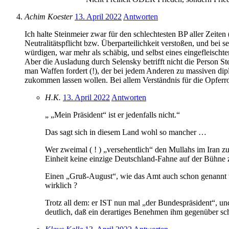
Achim Koester
13. April 2022
Antworten
Ich halte Steinmeier zwar für den schlechtesten BP aller Zeiten
Neutralitätspflicht bzw. Überparteilichkeit verstoßen, und be
würdigen, war mehr als schäbig, und selbst eines eingefleischte
Aber die Ausladung durch Selensky betrifft nicht die Person 
man Waffen fordert (!), der bei jedem Anderen zu massiven di
zukommen lassen wollen. Bei allem Verständnis für die Opferro
H.K.
13. April 2022
Antworten
„ „Mein Präsident“ ist er jedenfalls nicht.“
Das sagt sich in diesem Land wohl so mancher …
Wer zweimal ( ! ) „versehentlich“ den Mullahs im Iran z
Einheit keine einzige Deutschland-Fahne auf der Bühne z
Einen „Gruß-August“, wie das Amt auch schon genannt wu
wirklich ?
Trotz all dem: er IST nun mal „der Bundespräsident“, und
deutlich, daß ein derartiges Benehmen ihm gegenüber sc