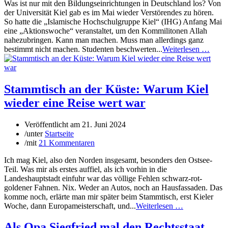
Was ist nur mit den Bildungseinrichtungen in Deutschland los? Von
der Universität Kiel gab es im Mai wieder Verstörendes zu hören.
So hatte die „Islamische Hochschulgruppe Kiel“ (IHG) Anfang Mai
eine „Aktionswoche“ veranstaltet, um den Kommilitonen Allah
nahezubringen. Kann man machen. Muss man allerdings ganz
bestimmt nicht machen. Studenten beschwerten...
Weiterlesen …
Stammtisch an der Küste: Warum Kiel
wieder eine Reise wert war
Veröffentlicht am
21. Juni 2024
/
unter
Startseite
/
mit
21 Kommentaren
Ich mag Kiel, also den Norden insgesamt, besonders den Ostsee-
Teil. Was mir als erstes auffiel, als ich vorhin in die
Landeshauptstadt einfuhr war das völlige Fehlen schwarz-rot-
goldener Fahnen. Nix. Weder an Autos, noch an Hausfassaden. Das
komme noch, erlärte man mir später beim Stammtisch, erst Kieler
Woche, dann Europameisterschaft, und...
Weiterlesen …
Als Opa Siegfried mal den Rechtsstaat