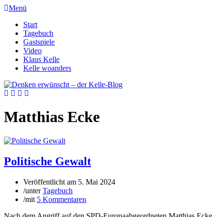
Menü
Start
Tagebuch
Gastspiele
Video
Klaus Kelle
Kelle woanders
Matthias Ecke
Politische Gewalt
Veröffentlicht am
5. Mai 2024
/
unter
Tagebuch
/
mit
5 Kommentaren
Nach dem Angriff auf den SPD-Europaabgeordneten Matthias Ecke