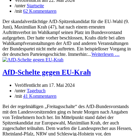
Veröffentlicht am
22. Mai 2024
/
unter
Startseite
/
mit
62 Kommentaren
Der skandalverdächtige AfD-Spitzenkandidat für die EU-Wahl (9.
Juni), Maximilian Krah (47), hat nach einem erneuten
Auftrittsverbot im Wahlkampf seinen Platz im Bundesvorstand
aufgegeben. Der hatte vorher beschlossen, Krahs dürfe bei allen
Wahlkampfveranstaltungen der AfD und anderen Veranstaltungen
der Bundespartei nicht mehr auftreten. Ein beispielloser Vorgang in
der deutschen Parteiengeschichte. Immerhin:...
Weiterlesen …
AfD-Schelte gegen EU-Krah
Veröffentlicht am
17. Mai 2024
/
unter
Tagebuch
/
mit
41 Kommentaren
Bei der regelmäßigen „Freitagsschalte“ des AfD-Bundesvorstands
mit den Landesvorsitzenden ging es heute Morgen nach Angaben
von Teilnehmern hoch her. Im Mittelpunkt stand dabei der
Spitzenkandidat zur Europawahl, Maximilian Krah, der auch
zugeschaltet teilnahm. Dem warfen die Landessprecher aus Hessen,
Rheinland-Pfalz, NRW und Schleswig-Holstein vor, den