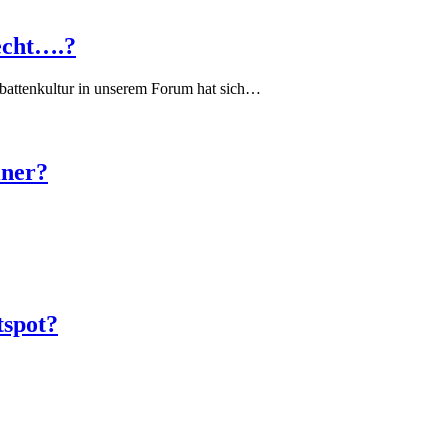
echt….?
battenkultur in unserem Forum hat sich…
iner?
tspot?