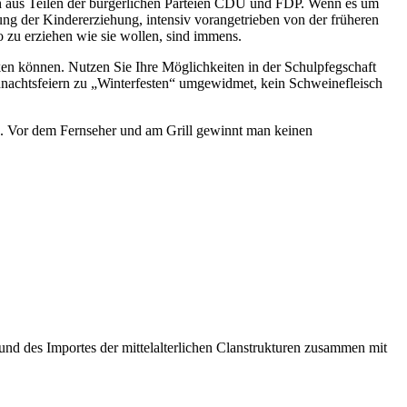
uch aus Teilen der bürgerlichen Parteien CDU und FDP. Wenn es um
ng der Kindererziehung, intensiv vorangetrieben von der früheren
o zu erziehen wie sie wollen, sind immens.
ken können. Nutzen Sie Ihre Möglichkeiten in der Schulpfegschaft
ihnachtsfeiern zu „Winterfesten“ umgewidmet, kein Schweinefleisch
n. Vor dem Fernseher und am Grill gewinnt man keinen
und des Importes der mittelalterlichen Clanstrukturen zusammen mit