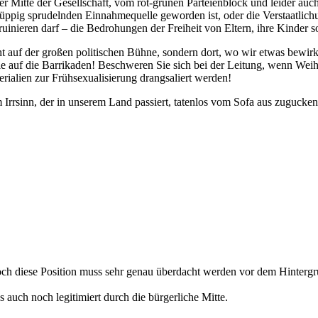
der Mitte der Gesellschaft, vom rot-grünen Parteienblock und leider a
ppig sprudelnden Einnahmequelle geworden ist, oder die Verstaatlichu
inieren darf – die Bedrohungen der Freiheit von Eltern, ihre Kinder s
cht auf der großen politischen Bühne, sondern dort, wo wir etwas bewir
Sie auf die Barrikaden! Beschweren Sie sich bei der Leitung, wenn We
rialien zur Frühsexualisierung drangsaliert werden!
Irrsinn, der in unserem Land passiert, tatenlos vom Sofa aus zugucke
Doch diese Position muss sehr genau überdacht werden vor dem Hintergr
s auch noch legitimiert durch die bürgerliche Mitte.