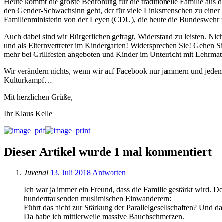
Heute kommt die größte Bedrohung für die traditionelle Familie aus 
den Gender-Schwachsinn geht, der für viele Linksmenschen zu einer ü
Familienministerin von der Leyen (CDU), die heute die Bundeswehr ru
Auch dabei sind wir Bürgerlichen gefragt, Widerstand zu leisten. Ni
und als Elternvertreter im Kindergarten! Widersprechen Sie! Gehen 
mehr bei Grillfesten angeboten und Kinder im Unterricht mit Lehrmate
Wir verändern nichts, wenn wir auf Facebook nur jammern und jedem 
Kulturkampf…
Mit herzlichen Grüße,
Ihr Klaus Kelle
Dieser Artikel wurde 1 mal kommentiert
Juvenal
13. Juli 2018
Antworten
Ich war ja immer ein Freund, dass die Familie gestärkt wird. 
hunderttausenden muslimischen Einwanderern:
Führt das nicht zur Stärkung der Parallelgesellschaften? Und da
Da habe ich mittlerweile massive Bauchschmerzen.