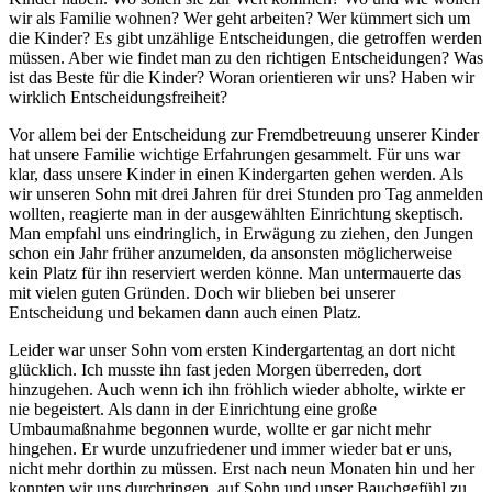
wir als Familie wohnen? Wer geht arbeiten? Wer kümmert sich um
die Kinder? Es gibt unzählige Entscheidungen, die getroffen werden
müssen. Aber wie findet man zu den richtigen Entscheidungen? Was
ist das Beste für die Kinder? Woran orientieren wir uns? Haben wir
wirklich Entscheidungsfreiheit?
Vor allem bei der Entscheidung zur Fremdbetreuung unserer Kinder
hat unsere Familie wichtige Erfahrungen gesammelt. Für uns war
klar, dass unsere Kinder in einen Kindergarten gehen werden. Als
wir unseren Sohn mit drei Jahren für drei Stunden pro Tag anmelden
wollten, reagierte man in der ausgewählten Einrichtung skeptisch.
Man empfahl uns eindringlich, in Erwägung zu ziehen, den Jungen
schon ein Jahr früher anzumelden, da ansonsten möglicherweise
kein Platz für ihn reserviert werden könne. Man untermauerte das
mit vielen guten Gründen. Doch wir blieben bei unserer
Entscheidung und bekamen dann auch einen Platz.
Leider war unser Sohn vom ersten Kindergartentag an dort nicht
glücklich. Ich musste ihn fast jeden Morgen überreden, dort
hinzugehen. Auch wenn ich ihn fröhlich wieder abholte, wirkte er
nie begeistert. Als dann in der Einrichtung eine große
Umbaumaßnahme begonnen wurde, wollte er gar nicht mehr
hingehen. Er wurde unzufriedener und immer wieder bat er uns,
nicht mehr dorthin zu müssen. Erst nach neun Monaten hin und her
konnten wir uns durchringen, auf Sohn und unser Bauchgefühl zu