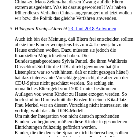
China -zu Maos Zeiten- hat diesen Zwang auf die Eltern
extrem ausgedehnt. Was ist daraus geworden?! Wir haben
früher dieses Verhalten Chinas angeprangert und jetzt wollen
wir bzw. die Politik das gleiche Verfahren anwenden.
Hildegard Königs-Albrecht
23. Juni 2018
Antworten
Auch ich bin der Meinung, daß Eltern frei entscheiden sollten,
ob sie ihre Kinder wenigstens bis zum 4. Lebensjahr zu
Hause erziehen wollen. Dazu müssten sie jedoch die
finanziellen Möglichkeiten haben. Die
Bundestagsabgeordnete Sylvia Pantel, die ihren Wahlkreis
Düsseldorf-Süd für die CDU direkt gewonnen hat (ihr
Listenplatz war so weit hinten, daß er nicht gezogen hätte!),
hat dazu interessante Vorschläge gemacht, die aber von der
CDU-Spitze nicht geschätzt werden. Sie schlug ein
monatliches Elterngeld von 1500 € unter bestimmten
Auflagen vor, wenn Kinder zu Hause erzogen werden. So
hoch sind im Durchschnitt die Kosten für einen Kita-Platz.
Frau Merkel war an diesem Vorschlag nicht interessiert, sie
verfolgt wohl das alte DDR-Modell.
Um mit der Integration von nicht deutsch sprechenden
Kindern zu beginnen, müßten diese Kinder in gesonderten
Einrichtungen frühzeitig gefördert werden.
Kinder, die die deutsche Sprache nicht beherrschen, sollten