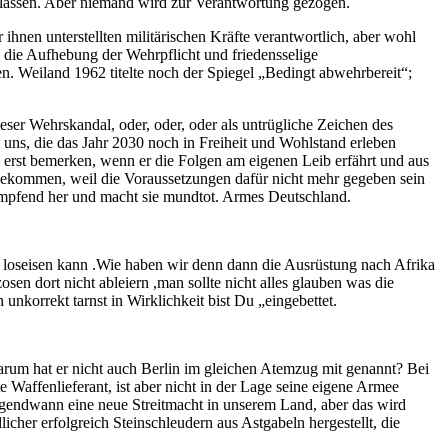
en lassen. Aber niemand wird zur Verantwortung gezogen.
r ihnen unterstellten militärischen Kräfte verantwortlich, aber wohl
h die Aufhebung der Wehrpflicht und friedensselige
en. Weiland 1962 titelte noch der Spiegel „Bedingt abwehrbereit“;
eser Wehrskandal, oder, oder, oder als untrügliche Zeichen des
uns, die das Jahr 2030 noch in Freiheit und Wohlstand erleben
s erst bemerken, wenn er die Folgen am eigenen Leib erfährt und aus
 bekommen, weil die Voraussetzungen dafür nicht mehr gegeben sein
glimpfend her und macht sie mundtot. Armes Deutschland.
loseisen kann .Wie haben wir denn dann die Ausrüstung nach Afrika
sen dort nicht ableiern ,man sollte nicht alles glauben was die
 unkorrekt tarnst in Wirklichkeit bist Du „eingebettet.
arum hat er nicht auch Berlin im gleichen Atemzug mit genannt? Bei
 Waffenlieferant, ist aber nicht in der Lage seine eigene Armee
irgendwann eine neue Streitmacht in unserem Land, aber das wird
cher erfolgreich Steinschleudern aus Astgabeln hergestellt, die