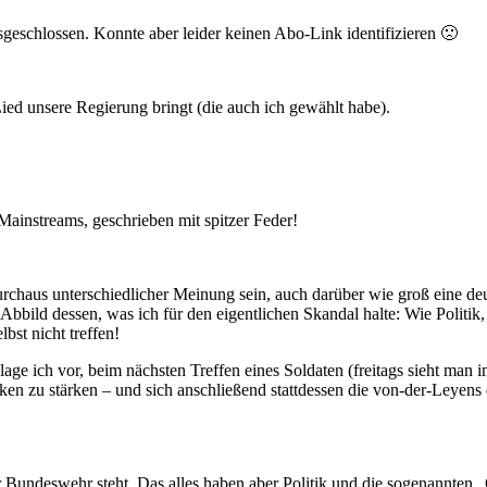
sgeschlossen. Konnte aber leider keinen Abo-Link identifizieren 🙁
ied unsere Regierung bringt (die auch ich gewählt habe).
Mainstreams, geschrieben mit spitzer Feder!
durchaus unterschiedlicher Meinung sein, auch darüber wie groß eine de
 Abbild dessen, was ich für den eigentlichen Skandal halte: Wie Politik
bst nicht treffen!
lage ich vor, beim nächsten Treffen eines Soldaten (freitags sieht man
en zu stärken – und sich anschließend stattdessen die von-der-Leyens
er Bundeswehr steht. Das alles haben aber Politik und die sogenannte