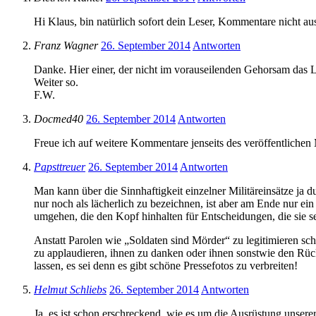
Hi Klaus, bin natürlich sofort dein Leser, Kommentare nicht au
Franz Wagner
26. September 2014
Antworten
Danke. Hier einer, der nicht im vorauseilenden Gehorsam das L
Weiter so.
F.W.
Docmed40
26. September 2014
Antworten
Freue ich auf weitere Kommentare jenseits des veröffentlichen 
Papsttreuer
26. September 2014
Antworten
Man kann über die Sinnhaftigkeit einzelner Militäreinsätze ja 
nur noch als lächerlich zu bezeichnen, ist aber am Ende nur ein
umgehen, die den Kopf hinhalten für Entscheidungen, die sie sel
Anstatt Parolen wie „Soldaten sind Mörder“ zu legitimieren sch
zu applaudieren, ihnen zu danken oder ihnen sonstwie den Rück
lassen, es sei denn es gibt schöne Pressefotos zu verbreiten!
Helmut Schliebs
26. September 2014
Antworten
Ja, es ist schon erschreckend, wie es um die Ausrüstung unser