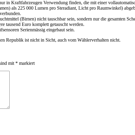
 nur in Kraftfahrzeugen Verwendung finden, die mit einer vollautomat
ammen) als 225 000 Lumen pro Steradiant, Licht pro Raumwinkel) abgebe
n verbunden.
euchtmittel (Birnen) nicht tauschbar sein, sondern nur die gesamten S
re tausend Euro komplett getauscht werden.
fsensoren Serienmässig eingebaut sein.
n Republik ist nicht in Sicht, auch vom Wählerverhalten nicht.
sind mit
*
markiert