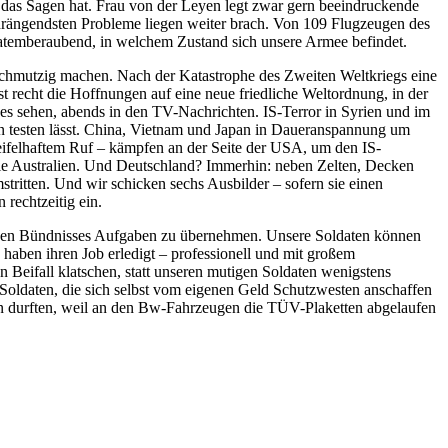
ade das Sagen hat. Frau von der Leyen legt zwar gern beeindruckende
e drängendsten Probleme liegen weiter brach. Von 109 Flugzeugen des
t atemberaubend, in welchem Zustand sich unsere Armee befindet.
 schmutzig machen. Nach der Katastrophe des Zweiten Weltkriegs eine
echt die Hoffnungen auf eine neue friedliche Weltordnung, in der
es sehen, abends in den TV-Nachrichten. IS-Terror in Syrien und im
ten testen lässt. China, Vietnam und Japan in Daueranspannung um
eifelhaftem Ruf – kämpfen an der Seite der USA, um den IS-
wie Australien. Und Deutschland? Immerhin: neben Zelten, Decken
tritten. Und wir schicken sechs Ausbilder – sofern sie einen
rechtzeitig ein.
lichen Bündnisses Aufgaben zu übernehmen. Unsere Soldaten können
haben ihren Job erledigt – professionell und mit großem
eifall klatschen, statt unseren mutigen Soldaten wenigstens
 Soldaten, die sich selbst vom eigenen Geld Schutzwesten anschaffen
ken durften, weil an den Bw-Fahrzeugen die TÜV-Plaketten abgelaufen