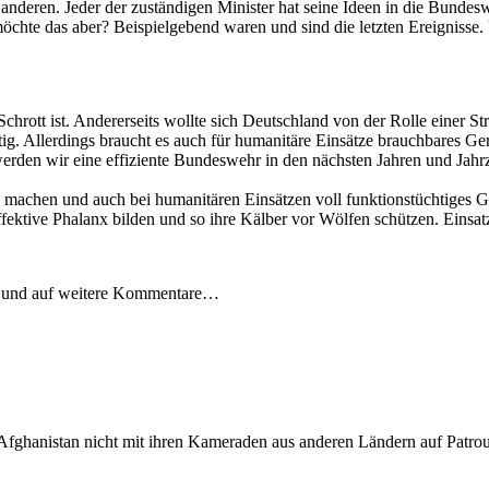
r anderen. Jeder der zuständigen Minister hat seine Ideen in die Bund
 möchte das aber? Beispielgebend waren und sind die letzten Ereigniss
 Schrott ist. Andererseits wollte sich Deutschland von der Rolle einer 
nftig. Allerdings braucht es auch für humanitäre Einsätze brauchbares
rden wir eine effiziente Bundeswehr in den nächsten Jahren und Jahrz
u machen und auch bei humanitären Einsätzen voll funktionstüchtiges Ger
effektive Phalanx bilden und so ihre Kälber vor Wölfen schützen. Eins
og und auf weitere Kommentare…
in Afghanistan nicht mit ihren Kameraden aus anderen Ländern auf Patr