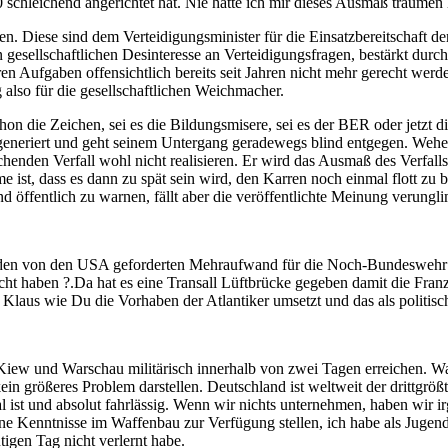
90 schleichend angerichtet hat. Nie hätte ich mir dieses Ausmaß träum
ten. Diese sind dem Verteidigungsminister für die Einsatzbereitschaft de
gesellschaftlichen Desinteresse an Verteidigungsfragen, bestärkt durc
en Aufgaben offensichtlich bereits seit Jahren nicht mehr gerecht werd
 also für die gesellschaftlichen Weichmacher.
on die Zeichen, sei es die Bildungsmisere, sei es der BER oder jetzt di
generiert und geht seinem Untergang geradewegs blind entgegen. Wehe 
henden Verfall wohl nicht realisieren. Er wird das Ausmaß des Verfall
 ist, dass es dann zu spät sein wird, den Karren noch einmal flott zu
nd öffentlich zu warnen, fällt aber die veröffentlichte Meinung verun
r den von den USA geforderten Mehraufwand für die Noch-Bundeswehr 
ht haben ?.Da hat es eine Transall Lüftbrücke gegeben damit die Franzo
er Klaus wie Du die Vorhaben der Atlantiker umsetzt und das als politisch
 Kiew und Warschau militärisch innerhalb von zwei Tagen erreichen. W
n größeres Problem darstellen. Deutschland ist weltweit der drittgrößte
 ist und absolut fahrlässig. Wenn wir nichts unternehmen, haben wir 
e Kenntnisse im Waffenbau zur Verfügung stellen, ich habe als Jugendli
igen Tag nicht verlernt habe.