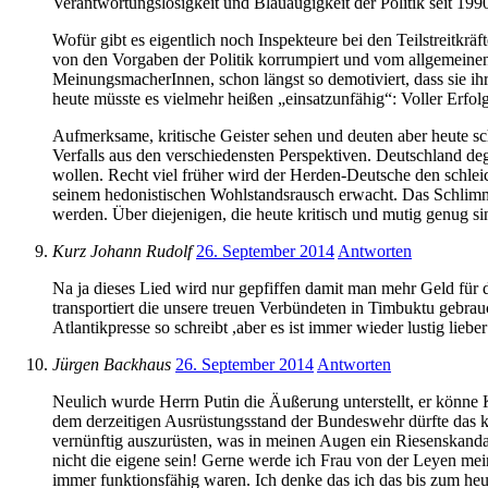
Verantwortungslosigkeit und Blauäugigkeit der Politik seit 19
Wofür gibt es eigentlich noch Inspekteure bei den Teilstreitkräf
von den Vorgaben der Politik korrumpiert und vom allgemeinen 
MeinungsmacherInnen, schon längst so demotiviert, dass sie ihr
heute müsste es vielmehr heißen „einsatzunfähig“: Voller Erfolg
Aufmerksame, kritische Geister sehen und deuten aber heute sch
Verfalls aus den verschiedensten Perspektiven. Deutschland de
wollen. Recht viel früher wird der Herden-Deutsche den schleic
seinem hedonistischen Wohlstandsrausch erwacht. Das Schlimme
werden. Über diejenigen, die heute kritisch und mutig genug si
Kurz Johann Rudolf
26. September 2014
Antworten
Na ja dieses Lied wird nur gepfiffen damit man mehr Geld fü
transportiert die unsere treuen Verbündeten in Timbuktu gebrauc
Atlantikpresse so schreibt ,aber es ist immer wieder lustig lieb
Jürgen Backhaus
26. September 2014
Antworten
Neulich wurde Herrn Putin die Äußerung unterstellt, er könne
dem derzeitigen Ausrüstungsstand der Bundeswehr dürfte das kei
vernünftig auszurüsten, was in meinen Augen ein Riesenskandal
nicht die eigene sein! Gerne werde ich Frau von der Leyen mein
immer funktionsfähig waren. Ich denke das ich das bis zum heut