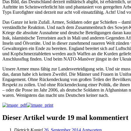
Das Bild, das Deutschland derzeit militärisch abgibt, ist erbärmlich,
Auftritte im Scheinwerferlicht hin und phantasiert von geregelten A
Typs Eurofighter sind derzeit nur acht voll einsatzfähig. Acht! Und
Das Ganze ist kein Zufall. Armee, Soldaten oder gar Schießen – dami
verständliche Reaktion. Und nach dem Zusammenbruch des Sowjet-Kom
Kriege die absolute Ausnahme und deutsche Beteiligungen daran kaum 
Irak, islamistische Terroristen auch in Mali und anderen Gegenden Af
Inseln und Ölvorräte. Und in dieser zunehmend raueren Welt zünden 
Gewaltorgien ein Ende zu bereiten. England bereitet sich auf Lufts
und Kopfschmerztabletten werden auch Waffen an die Kurden geliefert,
Anschlussflug finden. Und beim NATO-Manöver jüngst in der Ukraine w
Unsere Armee muss fähig zur Landesverteidigung sein. Und sie muss 
das, daran habe ich keinen Zweifel. Die Männer und Frauen in Unifor
Engagement. Ohne Rückendeckung von großen Teilen der Bevölkerung, 
Respekt zu zollen. Und ohne Rückendeckung einer Politik, die ihnen 
– oder die Posse im Jahr 2006, als deutsche Soldaten in Afghanistan
waren. Wenigstens das macht uns Deutschen keiner nach.
Dieser Artikel wurde 19 mal kommentiert
Dietrich Kantel
26. September 2014
Antworten