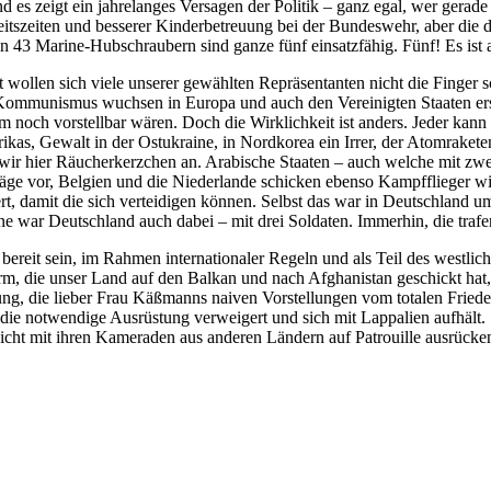
 und es zeigt ein jahrelanges Versagen der Politik – ganz egal, wer ger
rbeitszeiten und besserer Kinderbetreuung bei der Bundeswehr, aber di
 von 43 Marine-Hubschraubern sind ganze fünf einsatzfähig. Fünf! Es is
t wollen sich viele unserer gewählten Repräsentanten nicht die Finger
munismus wuchsen in Europa und auch den Vereinigten Staaten erst r
noch vorstellbar wären. Doch die Wirklichkeit ist anders. Jeder kann 
rikas, Gewalt in der Ostukraine, in Nordkorea ein Irrer, der Atomrake
wir hier Räucherkerzchen an. Arabische Staaten – auch welche mit zw
chläge vor, Belgien und die Niederlande schicken ebenso Kampfflieger 
 damit die sich verteidigen können. Selbst das war in Deutschland ums
ar Deutschland auch dabei – mit drei Soldaten. Immerhin, die trafen 
bereit sein, im Rahmen internationaler Regeln und als Teil des west
m, die unser Land auf den Balkan und nach Afghanistan geschickt hat, 
die lieber Frau Käßmanns naiven Vorstellungen vom totalen Frieden B
die notwendige Ausrüstung verweigert und sich mit Lappalien aufhält.
 nicht mit ihren Kameraden aus anderen Ländern auf Patrouille ausrüc