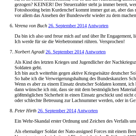
gezogen? KEINER! Der Steuerzahler steht ja immer bereit, wen
Fotoshooting beim Kurdenchef kommt immer gut an, aber das re
vor allem das Ansehen der Bundeswehr wieder zu dem machen, wa
Verena von Buch
26. September 2014
Antworten
Da bin ich also und freue mich auf und über Ihr Engagement, li
Ich werde für sie die Werbetrommel rühren. Versprochen!
Norbert Agradi
26. September 2014
Antworten
Als Kind des letzten Krieges und Jugendlicher der Nachkriegs
Soldaten geht.
Ich bin auch weiterhin gegen aktive Kriegseisätze deutscher So
So habe ich die Verweigerungshaltung des Bundeskanzlers Sch
Wenn es aber zu einem Einsatz deutscher Soldaten kommt, ich 
dann wünsche ich mir, dass sie mit dem bestmöglichen Material
gößtmöglichen Sicherheit in einen Einsatz geschickt und nicht d
oder schlechte Betreuung zur Lachnummer werden, oder in Gef
Peter Hirth
26. September 2014
Antworten
Ein Wehr-Skandal erster Ordnung und Zeichen des Verfalls uns
Als ehemaliger Soldat der Nato-assigned Forces mit einem Bere