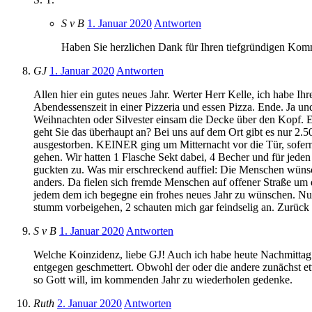
S v B
1. Januar 2020
Antworten
Haben Sie herzlichen Dank für Ihren tiefgründigen Komm
GJ
1. Januar 2020
Antworten
Allen hier ein gutes neues Jahr. Werter Herr Kelle, ich habe I
Abendessenszeit in einer Pizzeria und essen Pizza. Ende. Ja u
Weihnachten oder Silvester einsam die Decke über den Kopf. E
geht Sie das überhaupt an? Bei uns auf dem Ort gibt es nur 2.5
ausgestorben. KEINER ging um Mitternacht vor die Tür, sofern 
gehen. Wir hatten 1 Flasche Sekt dabei, 4 Becher und für jed
guckten zu. Was mir erschreckend auffiel: Die Menschen wünsch
anders. Da fielen sich fremde Menschen auf offener Straße um
jedem dem ich begegne ein frohes neues Jahr zu wünschen. Nur 
stumm vorbeigehen, 2 schauten mich gar feindselig an. Zurück z
S v B
1. Januar 2020
Antworten
Welche Koinzidenz, liebe GJ! Auch ich habe heute Nachmittag 
entgegen geschmettert. Obwohl der oder die andere zunächst etw
so Gott will, im kommenden Jahr zu wiederholen gedenke.
Ruth
2. Januar 2020
Antworten