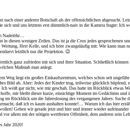
 nach einer anderen Botschaft als der offensichtlichen abgesucht. Lei
die sich und uns letztens erst dümmlich-naiv in die Kamera fragte: Ic
em Nadelöhr…
n in diesen wenigen Zeilen. Das ist ja die Crux jedes gesprochenen un
ne Wertung, Herr Kelle, und ich höre zwangsläufig mit: Wie kann man n
ntlarvt letztlich nur die Projektion. 😉
fentlich ganz zufrieden mit sich und ihrer Situation. Schließlich können
 welchen Maßstab man anlegt.
m Weg liegt ein großes Einkaufszentrum, welches schon seit ungefähr e
es Bild ab. Aber: Jedes der Kinder trug, teilweise glücklich hüpfend, 
. Ich weiß gar nicht, wie mir geschah. Das hatte im Rückblick etwas We
offe, mir bleibt dieser kurze, einsichtige Moment im Gedächtnis und i
ing im Rückblick um die Jahreslosung des vergangenen Jahres: Suche d
 gemacht, daß ich es kaum aushalten konnte!… Warum ich das hier erz
 wollen! Gehen wir gerade jetzt und hier und immer wieder aufeinande
or allem mit der nötigen wertfreien Offenheit, dem anderen sein Leben
es Jahr 2020!