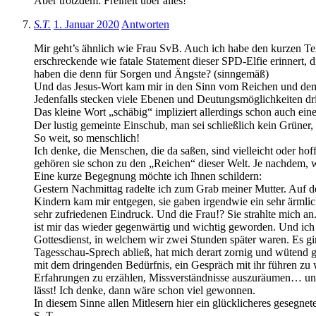
Aber trotzdem: Freiheit über alles!
S.T.
1. Januar 2020
Antworten
Mir geht’s ähnlich wie Frau SvB. Auch ich habe den kurzen Text
erschreckende wie fatale Statement dieser SPD-Elfie erinnert, 
haben die denn für Sorgen und Ängste? (sinngemäß)
Und das Jesus-Wort kam mir in den Sinn vom Reichen und d
Jedenfalls stecken viele Ebenen und Deutungsmöglichkeiten dri
Das kleine Wort „schäbig“ impliziert allerdings schon auch ei
Der lustig gemeinte Einschub, man sei schließlich kein Grüner, e
So weit, so menschlich!
Ich denke, die Menschen, die da saßen, sind vielleicht oder hof
gehören sie schon zu den „Reichen“ dieser Welt. Je nachdem,
Eine kurze Begegnung möchte ich Ihnen schildern:
Gestern Nachmittag radelte ich zum Grab meiner Mutter. Auf de
Kindern kam mir entgegen, sie gaben irgendwie ein sehr ärmlich
sehr zufriedenen Eindruck. Und die Frau!? Sie strahlte mich an
ist mir das wieder gegenwärtig und wichtig geworden. Und ich h
Gottesdienst, in welchem wir zwei Stunden später waren. Es g
Tagesschau-Sprech abließ, hat mich derart zornig und wütend
mit dem dringenden Bedürfnis, ein Gespräch mit ihr führen zu
Erfahrungen zu erzählen, Missverständnisse auszuräumen… und v
lässt! Ich denke, dann wäre schon viel gewonnen.
In diesem Sinne allen Mitlesern hier ein glücklicheres gesegnet
S. T.