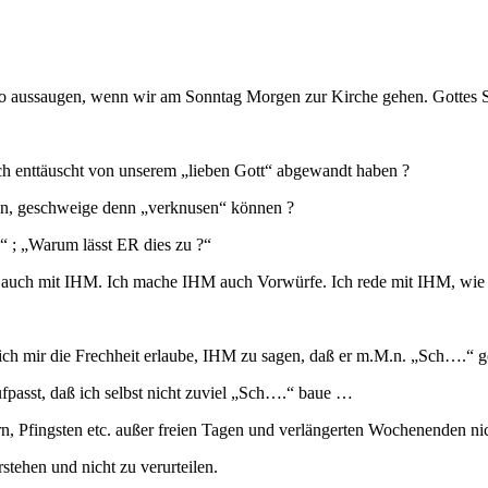
uto aussaugen, wenn wir am Sonntag Morgen zur Kirche gehen. Gottes S
ich enttäuscht von unserem „lieben Gott“ abgewandt haben ?
ehen, geschweige denn „verknusen“ können ?
“ ; „Warum lässt ER dies zu ?“
e auch mit IHM. Ich mache IHM auch Vorwürfe. Ich rede mit IHM, wie 
ß ich mir die Frechheit erlaube, IHM zu sagen, daß er m.M.n. „Sch….“ g
fpasst, daß ich selbst nicht zuviel „Sch….“ baue …
, Pfingsten etc. außer freien Tagen und verlängerten Wochenenden nic
rstehen und nicht zu verurteilen.