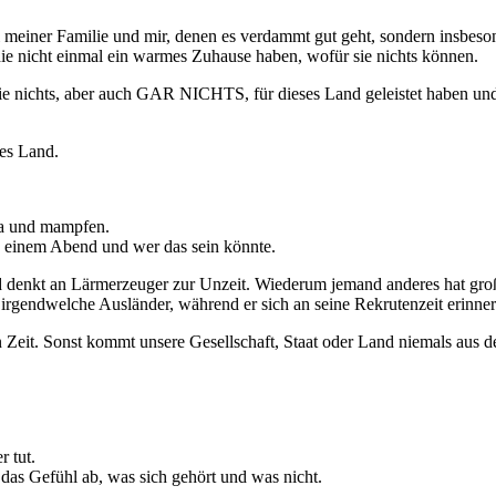
meiner Familie und mir, denen es verdammt gut geht, sondern insbeson
 nicht einmal ein warmes Zuhause haben, wofür sie nichts können.
ie nichts, aber auch GAR NICHTS, für dieses Land geleistet haben un
ses Land.
ria und mampfen.
so einem Abend und wer das sein könnte.
t und denkt an Lärmerzeuger zur Unzeit. Wiederum jemand anderes hat g
 irgendwelche Ausländer, während er sich an seine Rekrutenzeit erinnert
n Zeit. Sonst kommt unsere Gesellschaft, Staat oder Land niemals aus
r tut.
 das Gefühl ab, was sich gehört und was nicht.