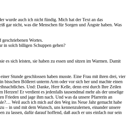
der wurde auch ich nicht fündig. Mich hat der Text an das
h weiß gar nicht, was die Menschen für Sorgen und Ängste haben. Was
d geschriebenen Wortes.
ur in solch billigen Schuppen gehen?
 sie es sich leisten, sie haben zu essen und sitzen im Warmen. Damit
iner Stunde geschlossen haben musste. Eine Frau mit ihren drei, vier
ein bisschen Böllerei unterm Arm oder vor sich her und machte einen
ihnachtliches. Und: Danke, Herr Kelle, denn erst durch Ihre Zeilen
m Herzen! Er verdient es jedenfalls tausendmal mehr als der unselige
en Frieden und jage ihm nach. Und was da unsere Pfarrerin an
ähle?… Weil auch ich mich auf den Weg ins Neue Jahr gemacht habe
r zu – in und mit dem Wunsch, uns kennenzulernen, einander unsere
 zu lassen, dafür darauf hoffend, daß auch er uns einfach nur sein