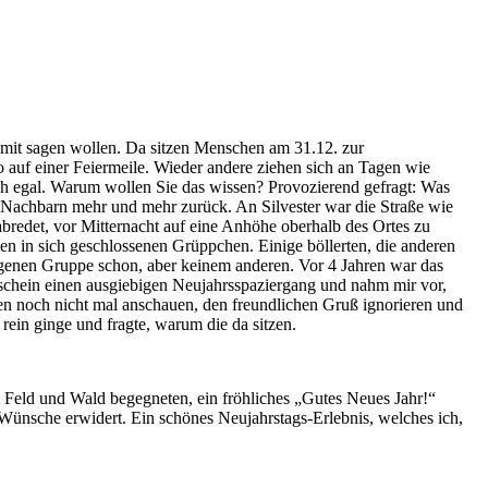
damit sagen wollen. Da sitzen Menschen am 31.12. zur
o auf einer Feiermeile. Wieder andere ziehen sich an Tagen wie
ch egal. Warum wollen Sie das wissen? Provozierend gefragt: Was
ie Nachbarn mehr und mehr zurück. An Silvester war die Straße wie
bredet, vor Mitternacht auf eine Anhöhe oberhalb des Ortes zu
n in sich geschlossenen Grüppchen. Einige böllerten, die anderen
eigenen Gruppe schon, aber keinem anderen. Vor 4 Jahren war das
schein einen ausgiebigen Neujahrsspaziergang und nahm mir vor,
nen noch nicht mal anschauen, den freundlichen Gruß ignorieren und
rein ginge und fragte, warum die da sitzen.
 Feld und Wald begegneten, ein fröhliches „Gutes Neues Jahr!“
n Wünsche erwidert. Ein schönes Neujahrstags-Erlebnis, welches ich,