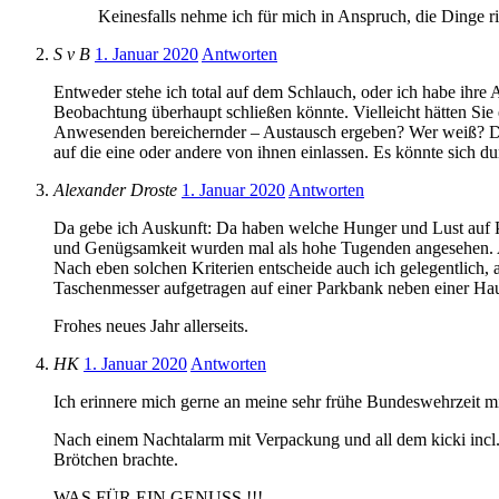
Keinesfalls nehme ich für mich in Anspruch, die Dinge ric
S v B
1. Januar 2020
Antworten
Entweder stehe ich total auf dem Schlauch, oder ich habe ihre A
Beobachtung überhaupt schließen könnte. Vielleicht hätten Sie 
Anwesenden bereichernder – Austausch ergeben? Wer weiß? Das 
auf die eine oder andere von ihnen einlassen. Es könnte sich du
Alexander Droste
1. Januar 2020
Antworten
Da gebe ich Auskunft: Da haben welche Hunger und Lust auf Pi
und Genügsamkeit wurden mal als hohe Tugenden angesehen. Au
Nach eben solchen Kriterien entscheide auch ich gelegentlich,
Taschenmesser aufgetragen auf einer Parkbank neben einer Hau
Frohes neues Jahr allerseits.
HK
1. Januar 2020
Antworten
Ich erinnere mich gerne an meine sehr frühe Bundeswehrzeit mi
Nach einem Nachtalarm mit Verpackung und all dem kicki inc
Brötchen brachte.
WAS FÜR EIN GENUSS !!!