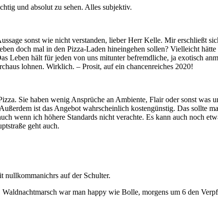
htig und absolut zu sehen. Alles subjektiv.
ussage sonst wie nicht verstanden, lieber Herr Kelle. Mir erschließt si
eben doch mal in den Pizza-Laden hineingehen sollen? Vielleicht hätte s
Leben hält für jeden von uns mitunter befremdliche, ja exotisch anmu
rchaus lohnen. Wirklich. – Prosit, auf ein chancenreiches 2020!
zza. Sie haben wenig Ansprüche an Ambiente, Flair oder sonst was und 
ßerdem ist das Angebot wahrscheinlich kostengünstig. Das sollte ma
 auch wenn ich höhere Standards nicht verachte. Es kann auch noch etw
ptstraße geht auch.
t nullkommanichrs auf der Schulter.
l. Waldnachtmarsch war man happy wie Bolle, morgens um 6 den Verpf