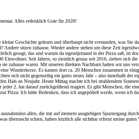
entar. Alles erdenklich Gute für 2020!
hre kleine Geschichte gelesen und überhaupt nicht verstanden, was Sie 
nd? Andere sitzen zuhause. Wieder andere stehen um diese Zeit irgendw
hrlich gesagt, das und warum da irgendjemand in der Pizza saß, ist do
00 Einwohner. Seit Jahren, so ziemlich genau seit 2016, ziehen sich d
sie zuhause waren. Mit unseren direkten Nachbarn hatten wir uns vera
en eine Wunderkerze. Es kamen dort ca. 20 Menschen zusammen in einige
ten sich nicht gegenseitig ein gutes neues Jahr – also innerhalb der 
 den Hals an Neujahr. Heute Mittag machte ich bei strahlendem Sonnen
jeder 2. hat darauf zurückgrüßend reagiert. Es gibt Menschen, die ei
ur Pizza: Ich hätte Bedenken, dass ich angepöbelt werde, wenn ich da 
ausnahmslos allen, die mir auf meinem ausgiebigen Spaziergang durch
as überrascht schien, haben letztlich alle sichtbar erfreut meine gute