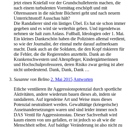
jetzt einen Kniefall vor der Grundschullehrerin machen, die
nach einem turbulenten Vormittag erschöpft und mit
Ohrensausen in die nächste Bücherei geht und nach neuem
Unterrichtsstoff Ausschau hält?
Die Randalierer sind ein lästiges Übel. Es hat sie schon immer
gegeben und es wird sie weiterhin geben. Und irgendetwas
nehmen sie halt zum Anlass. Fußball, Ideologien oder 1. Mai.
Ein kleines Dankeschön haben die Polizisten allemal verdient,
so wie der Journalist, der einmal mehr darauf aufmerksam
macht. Dank auch an die Soldaten, die den Kopf riskieren für
die Fehler, die die Regierenden anzetteln. Dank an die
Krankenschwestern und Altenpfleger, Kindergärtnerinnen
und Hochschulprofessoren, deren Risiko zwar gering ist aber
nicht unbedeutend. Dank, Dank, Dank …
Susanne von Belino
2. Mai 2015
Antworten
Etliche ventilieren ihr Aggressionspotenzial durch sportliche
Aktivitäten, andere wiederum bauen dieses ab, indem sie
randalieren. Auf irgendeine Art und Weise muss dieses
Potenzial neutralisiert werden. Gewalttätige (kriegerische)
Auseinandersetzungen waren und sind leider immer noch
DAS Ventil für Aggressionsstau. Dieser Sachverhalt wird
kaum einem von uns gefallen, er ist jedoch so alt wie die
Menschheit selbst. Auf baldige Veränderung ist also nicht zu