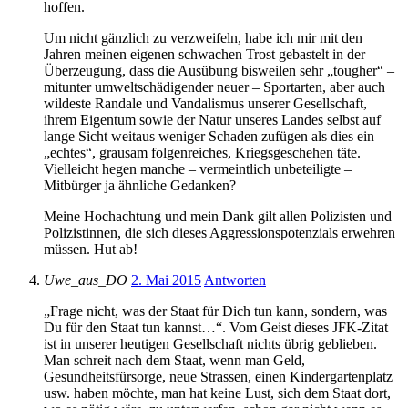
hoffen.
Um nicht gänzlich zu verzweifeln, habe ich mir mit den
Jahren meinen eigenen schwachen Trost gebastelt in der
Überzeugung, dass die Ausübung bisweilen sehr „tougher“ –
mitunter umweltschädigender neuer – Sportarten, aber auch
wildeste Randale und Vandalismus unserer Gesellschaft,
ihrem Eigentum sowie der Natur unseres Landes selbst auf
lange Sicht weitaus weniger Schaden zufügen als dies ein
„echtes“, grausam folgenreiches, Kriegsgeschehen täte.
Vielleicht hegen manche – vermeintlich unbeteiligte –
Mitbürger ja ähnliche Gedanken?
Meine Hochachtung und mein Dank gilt allen Polizisten und
Polizistinnen, die sich dieses Aggressionspotenzials erwehren
müssen. Hut ab!
Uwe_aus_DO
2. Mai 2015
Antworten
„Frage nicht, was der Staat für Dich tun kann, sondern, was
Du für den Staat tun kannst…“. Vom Geist dieses JFK-Zitat
ist in unserer heutigen Gesellschaft nichts übrig geblieben.
Man schreit nach dem Staat, wenn man Geld,
Gesundheitsfürsorge, neue Strassen, einen Kindergartenplatz
usw. haben möchte, man hat keine Lust, sich dem Staat dort,