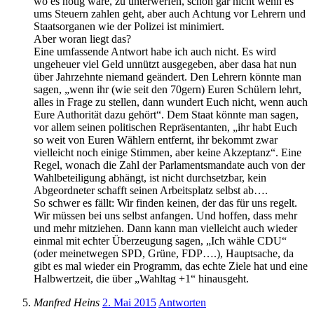
wo es nötig wäre, zu unterwerfen, schon gar nicht wenn es
ums Steuern zahlen geht, aber auch Achtung vor Lehrern und
Staatsorganen wie der Polizei ist minimiert.
Aber woran liegt das?
Eine umfassende Antwort habe ich auch nicht. Es wird
ungeheuer viel Geld unnützt ausgegeben, aber dasa hat nun
über Jahrzehnte niemand geändert. Den Lehrern könnte man
sagen, „wenn ihr (wie seit den 70gern) Euren Schülern lehrt,
alles in Frage zu stellen, dann wundert Euch nicht, wenn auch
Eure Authorität dazu gehört“. Dem Staat könnte man sagen,
vor allem seinen politischen Repräsentanten, „ihr habt Euch
so weit von Euren Wählern entfernt, ihr bekommt zwar
vielleicht noch einige Stimmen, aber keine Akzeptanz“. Eine
Regel, wonach die Zahl der Parlamentsmandate auch von der
Wahlbeteiligung abhängt, ist nicht durchsetzbar, kein
Abgeordneter schafft seinen Arbeitsplatz selbst ab….
So schwer es fällt: Wir finden keinen, der das für uns regelt.
Wir müssen bei uns selbst anfangen. Und hoffen, dass mehr
und mehr mitziehen. Dann kann man vielleicht auch wieder
einmal mit echter Überzeugung sagen, „Ich wähle CDU“
(oder meinetwegen SPD, Grüne, FDP….), Hauptsache, da
gibt es mal wieder ein Programm, das echte Ziele hat und eine
Halbwertzeit, die über „Wahltag +1“ hinausgeht.
Manfred Heins
2. Mai 2015
Antworten