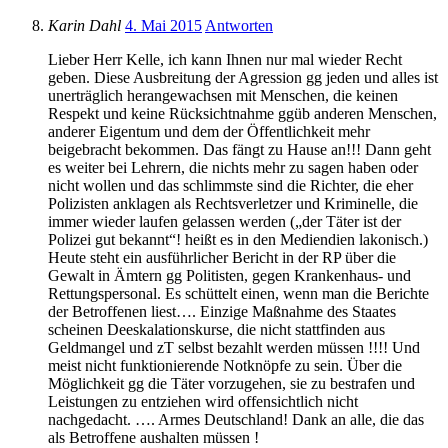
Karin Dahl
4. Mai 2015
Antworten
Lieber Herr Kelle, ich kann Ihnen nur mal wieder Recht
geben. Diese Ausbreitung der Agression gg jeden und alles ist
unerträglich herangewachsen mit Menschen, die keinen
Respekt und keine Rücksichtnahme ggüb anderen Menschen,
anderer Eigentum und dem der Öffentlichkeit mehr
beigebracht bekommen. Das fängt zu Hause an!!! Dann geht
es weiter bei Lehrern, die nichts mehr zu sagen haben oder
nicht wollen und das schlimmste sind die Richter, die eher
Polizisten anklagen als Rechtsverletzer und Kriminelle, die
immer wieder laufen gelassen werden („der Täter ist der
Polizei gut bekannt“! heißt es in den Mediendien lakonisch.)
Heute steht ein ausführlicher Bericht in der RP über die
Gewalt in Ämtern gg Politisten, gegen Krankenhaus- und
Rettungspersonal. Es schüttelt einen, wenn man die Berichte
der Betroffenen liest…. Einzige Maßnahme des Staates
scheinen Deeskalationskurse, die nicht stattfinden aus
Geldmangel und zT selbst bezahlt werden müssen !!!! Und
meist nicht funktionierende Notknöpfe zu sein. Über die
Möglichkeit gg die Täter vorzugehen, sie zu bestrafen und
Leistungen zu entziehen wird offensichtlich nicht
nachgedacht. …. Armes Deutschland! Dank an alle, die das
als Betroffene aushalten müssen !