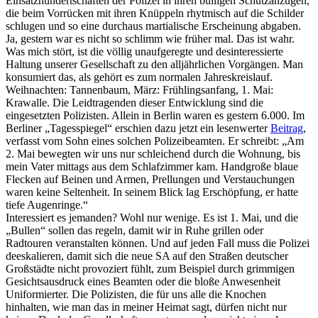
Einsatzhundertschaften der Polizei in ihren bulligen Schutzanzügen,
die beim Vorrücken mit ihren Knüppeln rhytmisch auf die Schilder
schlugen und so eine durchaus martialische Erscheinung abgaben.
Ja, gestern war es nicht so schlimm wie früher mal. Das ist wahr.
Was mich stört, ist die völlig unaufgeregte und desinteressierte
Haltung unserer Gesellschaft zu den alljährlichen Vorgängen. Man
konsumiert das, als gehört es zum normalen Jahreskreislauf.
Weihnachten: Tannenbaum, März: Frühlingsanfang, 1. Mai:
Krawalle. Die Leidtragenden dieser Entwicklung sind die
eingesetzten Polizisten. Allein in Berlin waren es gestern 6.000. Im
Berliner „Tagesspiegel“ erschien dazu jetzt ein lesenwerter
Beitrag
,
verfasst vom Sohn eines solchen Polizeibeamten. Er schreibt: „Am
2. Mai bewegten wir uns nur schleichend durch die Wohnung, bis
mein Vater mittags aus dem Schlafzimmer kam. Handgroße blaue
Flecken auf Beinen und Armen, Prellungen und Verstauchungen
waren keine Seltenheit. In seinem Blick lag Erschöpfung, er hatte
tiefe Augenringe.“
Interessiert es jemanden? Wohl nur wenige. Es ist 1. Mai, und die
„Bullen“ sollen das regeln, damit wir in Ruhe grillen oder
Radtouren veranstalten können. Und auf jeden Fall muss die Polizei
deeskalieren, damit sich die neue SA auf den Straßen deutscher
Großstädte nicht provoziert fühlt, zum Beispiel durch grimmigen
Gesichtsausdruck eines Beamten oder die bloße Anwesenheit
Uniformierter. Die Polizisten, die für uns alle die Knochen
hinhalten, wie man das in meiner Heimat sagt, dürfen nicht nur