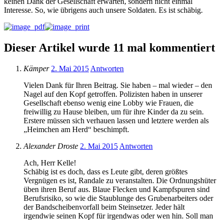
keinen Dank der Gesellschaft erwarten, sondern nicht einmal
Interesse. So, wie übrigens auch unsere Soldaten. Es ist schäbig.
Dieser Artikel wurde 11 mal kommentiert
Kämper
2. Mai 2015
Antworten
Vielen Dank für Ihren Beitrag. Sie haben – mal wieder – den
Nagel auf den Kopf getroffen. Polizisten haben in unserer
Gesellschaft ebenso wenig eine Lobby wie Frauen, die
freiwillig zu Hause bleiben, um für ihre Kinder da zu sein.
Erstere müssen sich verhauen lassen und letztere werden als
„Heimchen am Herd“ beschimpft.
Alexander Droste
2. Mai 2015
Antworten
Ach, Herr Kelle!
Schäbig ist es doch, dass es Leute gibt, deren größtes
Vergnügen es ist, Randale zu veranstalten. Die Ordnungshüter
üben ihren Beruf aus. Blaue Flecken und Kampfspuren sind
Berufsrisiko, so wie die Staublunge des Grubenarbeiters oder
der Bandscheibenvorfall beim Steinsetzer. Jeder hält
irgendwie seinen Kopf für irgendwas oder wen hin. Soll man