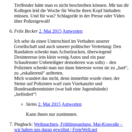
Treffender hätte man es nicht beschreiben können. Mir tun dir
Kollegen leid die Woche für Woche ihren Kopf hinhalten
müssen. Und für was? Schlagzeile in der Presse oder Video
über Polizeigewalt!
Felix Becker
2. Mai 2015
Antworten
Ich sehe da einen Unterschied im Verhalten unserer
Gesellschaft und auch unserer politischer Vertretung: Den
Randalern schenkt man Achselzucken, überwiegend
Desinteresse (ein klein wenig Autos und ein paar
Schaufenster Unbeteiligter demolieren was solls) – den
Polizisten schenkt man nur dann Interesse wenn sie zu „hart“,
zu „eskalierend“ auftreten.
Mich wundert das nicht, denn immerhin wurde einer, der
Steine auf Polizisten warf zum Vizekanzler und
Bundesaußenminister (war halt eine Jugendsünde)
„befördert“!
Steins
2. Mai 2015
Antworten
Kann ihnen nur zustimmen.
Pingback:
Weihnachten, Frühlingsanfang, Mai-Krawalle –
wir haben uns daran gewöhnt | FreieWelt.net