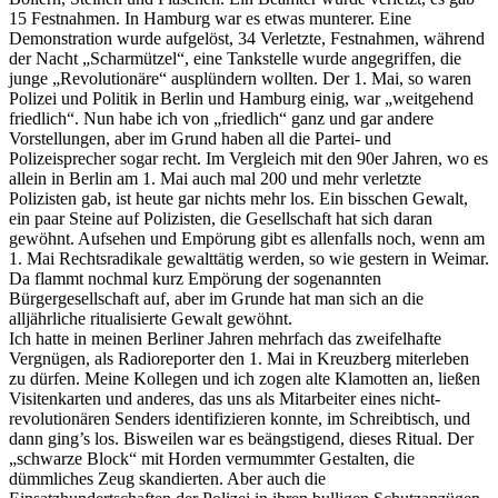
15 Festnahmen. In Hamburg war es etwas munterer. Eine
Demonstration wurde aufgelöst, 34 Verletzte, Festnahmen, während
der Nacht „Scharmützel“, eine Tankstelle wurde angegriffen, die
junge „Revolutionäre“ ausplündern wollten. Der 1. Mai, so waren
Polizei und Politik in Berlin und Hamburg einig, war „weitgehend
friedlich“. Nun habe ich von „friedlich“ ganz und gar andere
Vorstellungen, aber im Grund haben all die Partei- und
Polizeisprecher sogar recht. Im Vergleich mit den 90er Jahren, wo es
allein in Berlin am 1. Mai auch mal 200 und mehr verletzte
Polizisten gab, ist heute gar nichts mehr los. Ein bisschen Gewalt,
ein paar Steine auf Polizisten, die Gesellschaft hat sich daran
gewöhnt. Aufsehen und Empörung gibt es allenfalls noch, wenn am
1. Mai Rechtsradikale gewalttätig werden, so wie gestern in Weimar.
Da flammt nochmal kurz Empörung der sogenannten
Bürgergesellschaft auf, aber im Grunde hat man sich an die
alljährliche ritualisierte Gewalt gewöhnt.
Ich hatte in meinen Berliner Jahren mehrfach das zweifelhafte
Vergnügen, als Radioreporter den 1. Mai in Kreuzberg miterleben
zu dürfen. Meine Kollegen und ich zogen alte Klamotten an, ließen
Visitenkarten und anderes, das uns als Mitarbeiter eines nicht-
revolutionären Senders identifizieren konnte, im Schreibtisch, und
dann ging’s los. Bisweilen war es beängstigend, dieses Ritual. Der
„schwarze Block“ mit Horden vermummter Gestalten, die
dümmliches Zeug skandierten. Aber auch die