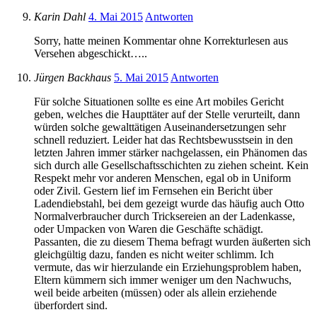
Karin Dahl
4. Mai 2015
Antworten
Sorry, hatte meinen Kommentar ohne Korrekturlesen aus
Versehen abgeschickt…..
Jürgen Backhaus
5. Mai 2015
Antworten
Für solche Situationen sollte es eine Art mobiles Gericht
geben, welches die Haupttäter auf der Stelle verurteilt, dann
würden solche gewalttätigen Auseinandersetzungen sehr
schnell reduziert. Leider hat das Rechtsbewusstsein in den
letzten Jahren immer stärker nachgelassen, ein Phänomen das
sich durch alle Gesellschaftsschichten zu ziehen scheint. Kein
Respekt mehr vor anderen Menschen, egal ob in Uniform
oder Zivil. Gestern lief im Fernsehen ein Bericht über
Ladendiebstahl, bei dem gezeigt wurde das häufig auch Otto
Normalverbraucher durch Tricksereien an der Ladenkasse,
oder Umpacken von Waren die Geschäfte schädigt.
Passanten, die zu diesem Thema befragt wurden äußerten sich
gleichgültig dazu, fanden es nicht weiter schlimm. Ich
vermute, das wir hierzulande ein Erziehungsproblem haben,
Eltern kümmern sich immer weniger um den Nachwuchs,
weil beide arbeiten (müssen) oder als allein erziehende
überfordert sind.