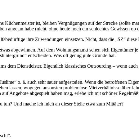
s Küchenmeister ist, bleiben Vergnügungen auf der Strecke (sollte man
eben angetan habe (nicht, ohne heute noch ein schlechtes Gewissen o
ür Hilfsbedürftige ihre Zuwendungen einsetzen. Nicht, dass die „SZ“ dies
ar etwas abgewinnen. Auf dem Wohnungsmarkt sehen sich Eigentümer je
shintergrund“ entscheiden. Was oft genug gute Gründe hat.
s dem Dienstleister. Eigentlich klassisches Outsourcing – wenn auch 
uslime“ o. ä. auch sehr sauer aufgestoßen. Wenn die betroffenen Eige
stehen lassen, wogegen ansonsten problemlose Mietverhältnisse über Ja
 auf Angebote abgespielt haben mag, erlebe ich mit schöner Regelmäßi
 tun? Und mache ich mich an dieser Stelle etwa zum Mittäter?
scht“.