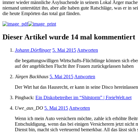
immer wieder männliche Asylsuchende in seinem Lokal Ärger machen. S
niemand unterstützt ihn, aber alle haben gute Ratschläge, was er in s
die heute Empörten das total gut fänden.
Dieser Artikel wurde 14 mal kommentiert
Johann Dörflinger
5. Mai 2015
Antworten
die begattungswilligen Wirtschafts-Flüchtlinge können sich eb
auf der angeblichen Flucht ihre Frauen zurückgelassen haben
Jürgen Backhaus
5. Mai 2015
Antworten
Der Wirt hat das Hausrecht, er kann in seine Disco hereinlasse
Pingback:
Ein Diskobetreiber im “Shitstorm” | FreieWelt.net
Uwe_aus_DO
5. Mai 2015
Antworten
Wenn ich mein Auto versichern möchte, zahle ich erhöhte Beit
Entschuldigung, wenn das bei einigen Versicherern jetzt nicht 
Dienst bin, macht sich verteuernd bemerkbar. All das lässt sich s