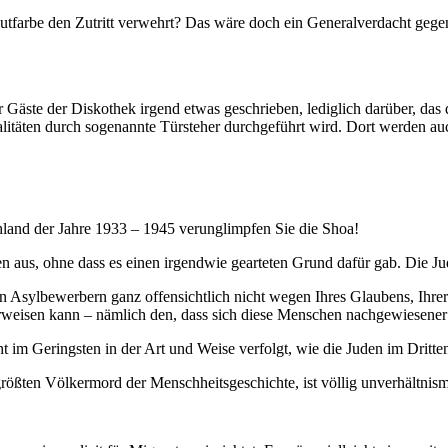
autfarbe den Zutritt verwehrt? Das wäre doch ein Generalverdacht gege
 Gäste der Diskothek irgend etwas geschrieben, lediglich darüber, das 
litäten durch sogenannte Türsteher durchgeführt wird. Dort werden auc
land der Jahre 1933 – 1945 verunglimpfen Sie die Shoa!
n aus, ohne dass es einen irgendwie gearteten Grund dafür gab. Die Ju
n Asylbewerbern ganz offensichtlich nicht wegen Ihres Glaubens, Ihrer 
vorweisen kann – nämlich den, dass sich diese Menschen nachgewiesen
im Geringsten in der Art und Weise verfolgt, wie die Juden im Dritte
ößten Völkermord der Menschheitsgeschichte, ist völlig unverhältnism