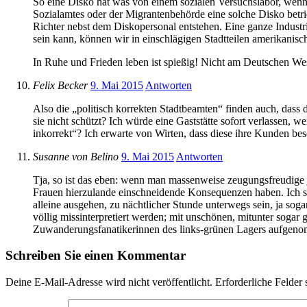
So eine Disko hat was von einem sozialen Versuchslabor, wenn m
Sozialamtes oder der Migrantenbehörde eine solche Disko betrie
Richter nebst dem Diskopersonal entstehen. Eine ganze Industr
sein kann, können wir in einschlägigen Stadtteilen amerikanisc
In Ruhe und Frieden leben ist spießig! Nicht am Deutschen Wes
Felix Becker
9. Mai 2015
Antworten
Also die „politisch korrekten Stadtbeamten“ finden auch, dass
sie nicht schützt? Ich würde eine Gaststätte sofort verlassen
inkorrekt“? Ich erwarte von Wirten, dass diese ihre Kunden be
Susanne von Belino
9. Mai 2015
Antworten
Tja, so ist das eben: wenn man massenweise zeugungsfreudige 
Frauen hierzulande einschneidende Konsequenzen haben. Ich selb
alleine ausgehen, zu nächtlicher Stunde unterwegs sein, ja soga
völlig missinterpretiert werden; mit unschönen, mitunter sogar
Zuwanderungsfanatikerinnen des links-grünen Lagers aufgenomm
Schreiben Sie einen Kommentar
Deine E-Mail-Adresse wird nicht veröffentlicht.
Erforderliche Felder 