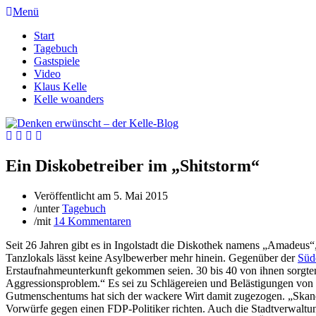
Menü
Start
Tagebuch
Gastspiele
Video
Klaus Kelle
Kelle woanders
Ein Diskobetreiber im „Shitstorm“
Veröffentlicht am
5. Mai 2015
/
unter
Tagebuch
/
mit
14 Kommentaren
Seit 26 Jahren gibt es in Ingolstadt die Diskothek namens „Amadeus“,
Tanzlokals lässt keine Asylbewerber mehr hinein. Gegenüber der
Süd
Erstaufnahmeunterkunft gekommen seien. 30 bis 40 von ihnen sorgten
Aggressionsproblem.“ Es sei zu Schlägereien und Belästigungen von
Gutmenschentums hat sich der wackere Wirt damit zugezogen. „Skanda
Vorwürfe gegen einen FDP-Politiker richten. Auch die Stadtverwaltung