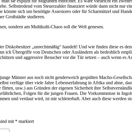
an sie explizit für Migranten einrichtet. Es wäre vielleicht ein zweit
be. Selbstredend vom Steuerzahler finanziert würde dann nicht nur eine
ie könnte sich um benötigte Assesiores oder für Scharmützel und Hand
her Großstädte studieren.
en, sondern am Multikulti-Chaos soll die Welt genesen.
 der Diskobesitzer „unrechtmäßig“ handelt! Und wie finden diese es den
, wenn ich Übergriffe von Deutschen oder Ausländern als bedrohlich em
schützen und aggressive Besucher vor die Tür setzen – auch wenn es Au
junge Männer aus noch nicht genderweich gespülten Macho-Gesellschaft
st verfüge über viele Jahre Lebenserfahrung in Afrika und ahne, dass et
r flirten, usw.) aus Gründen der eigenen Sicherheit ihre Selbstverständ
 gefährlichen, Folgen für die jungen Frauen. Die Vorkommnisse in Ingols
en und verdaut wird, ist mir schleierhaft. Aber auch diese werden s
sind mit
*
markiert