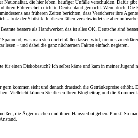
r Nationalität, die hier leben, häufiger Unfälle verschulden. Dafür gibt 
d ihren Führerschein nicht in Deutschland gemacht. Wenn doch: Die F
zumindestens aus früheren Zeiten berichten, dass Versicherer ihre Agen
ch – trotz der Statistik. In diesen fällen verschwindet sie aber unbearbe
Beamte bessere als Handwerker, das ist alles OK, Deutsche sind bessere
annend, was man sich dort einfallen lassen wird, um uns zu erklären, d
r lesen – und dabei die ganz nüchternen Fakten einfach negieren.
 für einen Diskobesuch? Ich selbst käme und kam in meiner Jugend nie 
 er gern kommen sieht und danach drastisch die Getränkepreise erhöht.
rochen. Vielleicht können Sie diesen Ihren Blogbeitrag und die Komme
hmeißen, die Ärger machen und ihnen Hausverbot geben. Punkt! So mach
 Anstand.