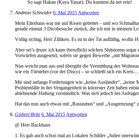
So sagt Hakan (Kaya Yanar): Du kummst da net rein!
Andreas Schneider
6. Mai 2015
Antworten
Mein Elterhaus war nie auf Rosen gebettet – und wo Schmalhan
gerade einmal 3 Dicobesuche zurück, die ich mir in meinem L
Völlig richtig, Herr Zilliken. Es ist in der Tat auffällig, wof
Aber sei’s drum: ich kann (beruflich) solchen Shitstorms sog
Vorwürfen ausgesetzt, sofern sie gegen Bewerbe „mit Migraton
Nun weicht man aus und übergibt die Vermittlung des Wohnraum
wie ein Türsteher (vor der Disco) – so schließt sich ein Kreis…
Mir sind anfangs Forderungen wie „keine Ausländer“, „keine M
Problemfälle in der Vergangenheit in kürzester Zeit haben ent
ablehnende Haltung verständlich. Was sich jedoch bei Anfragen
Hat das nun auch etwas mit „Rassismus“ und „Ausgrenzung“ zu
Gisbert Britz
6. Mai 2015
Antworten
@ Herr Backhaus
1. Es gab auch schon mal an Lokalen Schilder „Juden unerwün