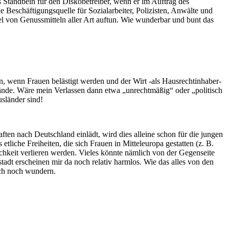
es Standbein für den Diskobetreiber, wenn er im Auftrag des
 Beschäftigungsquelle für Sozialarbeiter, Polizisten, Anwälte und
el von Genussmitteln aller Art auftun. Wie wunderbar und bunt das
n, wenn Frauen belästigt werden und der Wirt -als Hausrechtinhaber-
pfände. Wäre mein Verlassen dann etwa „unrechtmäßig“ oder „politisch
sländer sind!
en nach Deutschland einlädt, wird dies alleine schon für die jungen
liche Freiheiten, die sich Frauen in Mitteleuropa gestatten (z. B.
lichkeit verlieren werden. Vieles könnte nämlich von der Gegenseite
tadt erscheinen mir da noch relativ harmlos. Wie das alles von den
ich noch wundern.