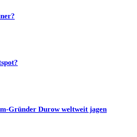
iner?
tspot?
ram-Gründer Durow weltweit jagen