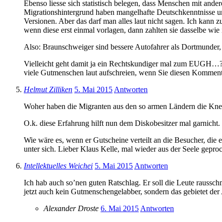
Ebenso liesse sich statistisch belegen, dass Menschen mit andere
Migrationshintergrund haben mangelhafte Deutschkenntnisse un
Versionen. Aber das darf man alles laut nicht sagen. Ich kann 
wenn diese erst einmal vorlagen, dann zahlten sie dasselbe wie i
Also: Braunschweiger sind bessere Autofahrer als Dortmunder, 
Vielleicht geht damit ja ein Rechtskundiger mal zum EUGH…? Sp
viele Gutmenschen laut aufschreien, wenn Sie diesen Kommenta
Helmut Zilliken
5. Mai 2015
Antworten
Woher haben die Migranten aus den so armen Ländern die Knete
O.k. diese Erfahrung hilft nun dem Diskobesitzer mal garnicht.
Wie wäre es, wenn er Gutscheine verteilt an die Besucher, die
unter sich. Lieber Klaus Kelle, mal wieder aus der Seele gep
Intellektuelles Weichei
5. Mai 2015
Antworten
Ich hab auch so’nen guten Ratschlag. Er soll die Leute raussc
jetzt auch kein Gutmenschengelabber, sondern das gebietet der
Alexander Droste
6. Mai 2015
Antworten