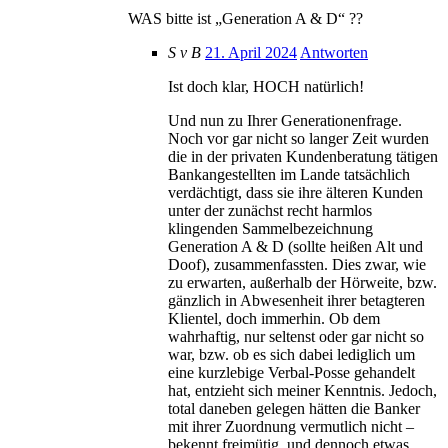
WAS bitte ist „Generation A & D“ ??
S v B
21. April 2024
Antworten
Ist doch klar, HOCH natürlich!
Und nun zu Ihrer Generationenfrage.
Noch vor gar nicht so langer Zeit wurden
die in der privaten Kundenberatung tätigen
Bankangestellten im Lande tatsächlich
verdächtigt, dass sie ihre älteren Kunden
unter der zunächst recht harmlos
klingenden Sammelbezeichnung
Generation A & D (sollte heißen Alt und
Doof), zusammenfassten. Dies zwar, wie
zu erwarten, außerhalb der Hörweite, bzw.
gänzlich in Abwesenheit ihrer betagteren
Klientel, doch immerhin. Ob dem
wahrhaftig, nur seltenst oder gar nicht so
war, bzw. ob es sich dabei lediglich um
eine kurzlebige Verbal-Posse gehandelt
hat, entzieht sich meiner Kenntnis. Jedoch,
total daneben gelegen hätten die Banker
mit ihrer Zuordnung vermutlich nicht –
bekennt freimütig, und dennoch etwas