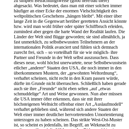
zu simplen Betrachtungsweise (good here/bad there)
abgesackt. Was bedeutet, dass man mit einer solchen immer
häufiger an einer Ecke der enormen Vielschichtigkeit des
weltpolitischen Geschehens „hängen bleibt“. Mit einer über
lange Zeit in die Gegenwart herüber geretteten Ansicht könnte
bzw. wird man wohl früher oder später Schiffbruch erleiden,
zumindest aber gegen die harte Wand der Realität laufen. Die
Länder der Welt sind flügge geworden; sie sind allmählich, ja
fast unmerklich, zu selbstbewussten Teilnehmern an der
internationalen Politik avanciert und fühlen sich demnach
zurecht frei, sich – so vorteilhaft für sie wie möglich- ihre
Partner und Freunde in der Welt selbst auszusuchen. Dass
dieses neue, wohl höchst unerwartete, neue Selbstbewusstsein
etlicher „anderer“ Staaten den USA, die noch immer in den
überkommenen Mustern, der „gewohnten Weltordnung“,
verhaftet scheinen, nicht recht in den Kram passen würde,
dürfte im Grunde nicht überraschen. Schließlich haben gerade
auch sie ihre „Freunde“ nicht eben selten „auf „etwas
schmuddelige“ Art und Weise gewonnen. Nun aber müssen
die USA immer öfter erkennen, dass sie mit ihrer
höchsteigenen Weltsicht offenbar einer Art „Auslaufmodell“
verhaftet geblieben sind, während sich andere Staaten der
Welt einer immer deutlicher hervortretenden Umorientierung
unterzogen zu haben scheinen. Das strikte West-Ost-Muster
ist, so scheint es jedenfalls, im Begriff, an Wirkmacht zu