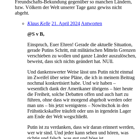
Freundschafts-Bekundung gegenüber so manchen Ländern,
bzw. Völkern der Welt unserer Tage ganz gewiss nicht
abgeht.
Klaus Kelle
21. April 2024
Antworten
@S v B,
Einspruch, Euer Ehren! Gerade die aktuelle Situation,
gerade Putins Schritt, mit militärischen Mitteln Grenzen
verschieben zu wollen und ganze Länder auszulöschen,
beweist, dass sich nichts geändert hat. NUll.
Und dankenswerter Weise lässt uns Putin nicht einmal
im Zweifel über seine Pläne, die ich in meinem Beitrag
nochmal konkretisiert habe. Und wir haben –
wesentlich dank der Amerikaner übrigens – hier heute
die Freiheit, solche Debatten offen und auch hart zu
führen, ohne dass wir morgend abgeholt werden oder
man uns – bis jetzt wenigstens – Nowitschok in den
Frühstückskaffee träufelt oder uns in irgendein Lager
am Ende der Welt wegschließt.
Putin ist zu verdanken, dass wir daran erinnert werden,
wer wir sind. Und jeder kann sehen und hören, was
richtig und falsch, was gut und böse ist.