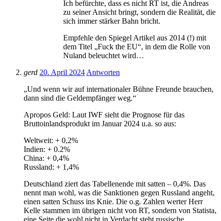
Ich befürchte, dass es nicht RT ist, die Andreas
zu seiner Ansicht bringt, sondern die Realität, die
sich immer stärker Bahn bricht.
Empfehle den Spiegel Artikel aus 2014 (!) mit
dem Titel „Fuck the EU“, in dem die Rolle von
Nuland beleuchtet wird…
gerd
20. April 2024
Antworten
„Und wenn wir auf internationaler Bühne Freunde brauchen,
dann sind die Geldempfänger weg.“
Apropos Geld: Laut IWF sieht die Prognose für das
Bruttoinlandsprodukt im Januar 2024 u.a. so aus:
Weltweit: + 0,2%
Indien: + 0.2%
China: + 0,4%
Russland: + 1,4%
Deutschland ziert das Tabellenende mit satten – 0,4%. Das
nennt man wohl, was die Sanktionen gegen Russland angeht,
einen satten Schuss ins Knie. Die o.g. Zahlen werter Herr
Kelle stammen im übrigen nicht von RT, sondern von Statista,
eine Seite die wohl nicht in Verdacht steht russische