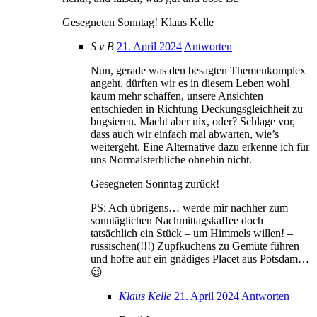
Gesegneten Sonntag! Klaus Kelle
S v B
21. April 2024
Antworten
Nun, gerade was den besagten Themenkomplex
angeht, dürften wir es in diesem Leben wohl
kaum mehr schaffen, unsere Ansichten
entschieden in Richtung Deckungsgleichheit zu
bugsieren. Macht aber nix, oder? Schlage vor,
dass auch wir einfach mal abwarten, wie’s
weitergeht. Eine Alternative dazu erkenne ich für
uns Normalsterbliche ohnehin nicht.
Gesegneten Sonntag zurück!
PS: Ach übrigens… werde mir nachher zum
sonntäglichen Nachmittagskaffee doch
tatsächlich ein Stück – um Himmels willen! –
russischen(!!!) Zupfkuchens zu Gemüte führen
und hoffe auf ein gnädiges Placet aus Potsdam…
😉
Klaus Kelle
21. April 2024
Antworten