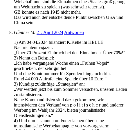
Wirtschaft und sind die Einnahmen eines Staates groß genug,
um Weltmacht zu spielen (was sehr sehr teuer ist).
GB konnte es nach 1945 nicht mehr.
Das wird auch der entscheidende Punkt zwischen USA und
China sein.
Günther M.
21. April 2024
Antworten
1) Am 04.04.2024 bilanziert K.Kelle im KELLE
Nachrichtenmagazin:
„Über 70 Prozent Einbruch bei den Einnahmen. Über 70%!“
2) Nennt ein Beispiel:
„Ich habe vergangene Woche einen „Frühen Vogel“
geschrieben, der sehr gut lief.
Und eine Kontonummer für Spenden hing auch drin.
Rund 44.000 Aufrufe, eine Spende über 10 Euro.“
3) Kündigt zukünftige „Strategien“ an:
„Wir werden jetzt bis zum Sommer versuchen, unseren Laden
zu stabilisieren.
Neue Kommanditisten sind dazu gekommen, wir
intensivieren den Verkauf von p o l i t i s c h e r und anderer
Werbung im Wahljahr 2024, bieten journalistische
Dienstleistungen an.“
4) Und nun – staunen und/oder lachen über seine
transatlantische Werbekampagne von vorvorgestern: