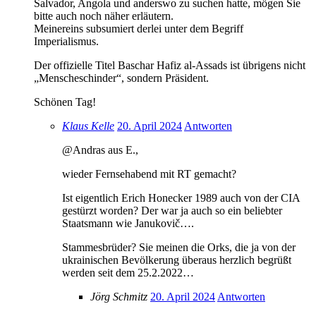
Salvador, Angola und anderswo zu suchen hatte, mögen Sie
bitte auch noch näher erläutern.
Meinereins subsumiert derlei unter dem Begriff
Imperialismus.
Der offizielle Titel Baschar Hafiz al-Assads ist übrigens nicht
„Menscheschinder“, sondern Präsident.
Schönen Tag!
Klaus Kelle
20. April 2024
Antworten
@Andras aus E.,
wieder Fernsehabend mit RT gemacht?
Ist eigentlich Erich Honecker 1989 auch von der CIA
gestürzt worden? Der war ja auch so ein beliebter
Staatsmann wie Janukovič….
Stammesbrüder? Sie meinen die Orks, die ja von der
ukrainischen Bevölkerung überaus herzlich begrüßt
werden seit dem 25.2.2022…
Jörg Schmitz
20. April 2024
Antworten