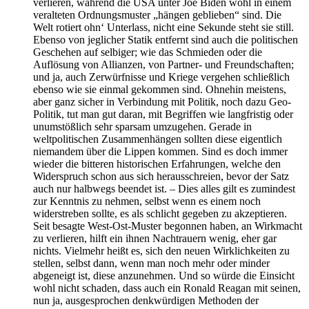
verlieren, während die USA unter Joe Biden wohl in einem
veralteten Ordnungsmuster „hängen geblieben“ sind. Die
Welt rotiert ohn‘ Unterlass, nicht eine Sekunde steht sie still.
Ebenso von jeglicher Statik entfernt sind auch die politischen
Geschehen auf selbiger; wie das Schmieden oder die
Auflösung von Allianzen, von Partner- und Freundschaften;
und ja, auch Zerwürfnisse und Kriege vergehen schließlich
ebenso wie sie einmal gekommen sind. Ohnehin meistens,
aber ganz sicher in Verbindung mit Politik, noch dazu Geo-
Politik, tut man gut daran, mit Begriffen wie langfristig oder
unumstößlich sehr sparsam umzugehen. Gerade in
weltpolitischen Zusammenhängen sollten diese eigentlich
niemandem über die Lippen kommen. Sind es doch immer
wieder die bitteren historischen Erfahrungen, welche den
Widerspruch schon aus sich herausschreien, bevor der Satz
auch nur halbwegs beendet ist. – Dies alles gilt es zumindest
zur Kenntnis zu nehmen, selbst wenn es einem noch
widerstreben sollte, es als schlicht gegeben zu akzeptieren.
Seit besagte West-Ost-Muster begonnen haben, an Wirkmacht
zu verlieren, hilft ein ihnen Nachtrauern wenig, eher gar
nichts. Vielmehr heißt es, sich den neuen Wirklichkeiten zu
stellen, selbst dann, wenn man noch mehr oder minder
abgeneigt ist, diese anzunehmen. Und so würde die Einsicht
wohl nicht schaden, dass auch ein Ronald Reagan mit seinen,
nun ja, ausgesprochen denkwürdigen Methoden der