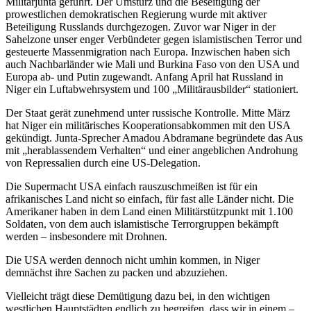
Militärjunta geführt. Der Umsturz und die Beseitigung der
prowestlichen demokratischen Regierung wurde mit aktiver
Beteiligung Russlands durchgezogen. Zuvor war Niger in der
Sahelzone unser enger Verbündeter gegen islamistischen Terror und
gesteuerte Massenmigration nach Europa. Inzwischen haben sich
auch Nachbarländer wie Mali und Burkina Faso von den USA und
Europa ab- und Putin zugewandt. Anfang April hat Russland in
Niger ein Luftabwehrsystem und 100 „Militärausbilder“ stationiert.
Der Staat gerät zunehmend unter russische Kontrolle. Mitte März
hat Niger ein militärisches Kooperationsabkommen mit den USA
gekündigt. Junta-Sprecher Amadou Abdramane begründete das Aus
mit „herablassendem Verhalten“ und einer angeblichen Androhung
von Repressalien durch eine US-Delegation.
Die Supermacht USA einfach rauszuschmeißen ist für ein
afrikanisches Land nicht so einfach, für fast alle Länder nicht. Die
Amerikaner haben in dem Land einen Militärstützpunkt mit 1.100
Soldaten, von dem auch islamistische Terrorgruppen bekämpft
werden – insbesondere mit Drohnen.
Die USA werden dennoch nicht umhin kommen, in Niger
demnächst ihre Sachen zu packen und abzuziehen.
Vielleicht trägt diese Demütigung dazu bei, in den wichtigen
westlichen Hauptstädten endlich zu begreifen, dass wir in einem –