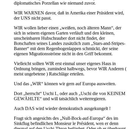
diplomatisches Porzellan wie niemand zuvor.
WIR WARNEN davor, daß in Amerika einer Präsident wird,
der UNS nicht passt.
WIR wollen lieber einen „weißen, noch älteren Mann“, der
sich in seinem eigenen Garten verläuft und den kleinen,
unscheinbaren Hubschrauber dort nicht findet, der
Botschaften seines Landes zusätzlich zum „Stars-and-Stripes-
Banner“ mit dem Regenbogenlappen schmückt, der seine
eigenen Migrationsströme nicht in den Griff bekommt.
Vielleicht sollten WIR erst einmal unser eigenes Haus in
Ordnung bringen, zumindest halbwegs, bevor WIR Anderen (
meist ungebetene ) Ratschläge erteilen.
Und das „WIR“ können wir gern auf Europa ausweiten.
Dort „herrscht“ Uschi I., oder auch „Uschi die von KEINEM
GEWÄHLTE“ und will tatsächlich weiterregieren.
Auch DAS wird wieder demokratisch ausgekungelt !
Fragt sich angesichts des „Null-Bock-auf-Europa“ des im
Sinkflug befindlichen Monsieur le Président, wen er denn
diesmal auf den Uschi-Thron befördert. Oder ob er überhaupt