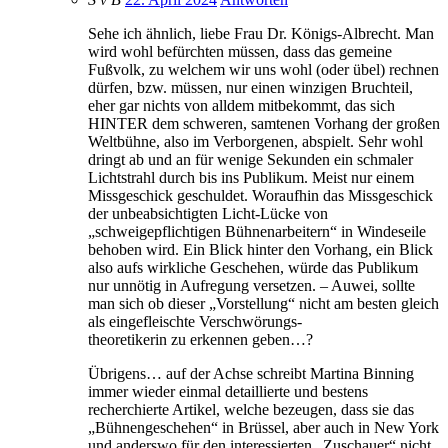
Sehe ich ähnlich, liebe Frau Dr. Königs-Albrecht. Man
wird wohl befürchten müssen, dass das gemeine
Fußvolk, zu welchem wir uns wohl (oder übel) rechnen
dürfen, bzw. müssen, nur einen winzigen Bruchteil,
eher gar nichts von alldem mitbekommt, das sich
HINTER dem schweren, samtenen Vorhang der großen
Weltbühne, also im Verborgenen, abspielt. Sehr wohl
dringt ab und an für wenige Sekunden ein schmaler
Lichtstrahl durch bis ins Publikum. Meist nur einem
Missgeschick geschuldet. Woraufhin das Missgeschick
der unbeabsichtigten Licht-Lücke von
„schweigepflichtigen Bühnenarbeitern“ in Windeseile
behoben wird. Ein Blick hinter den Vorhang, ein Blick
also aufs wirkliche Geschehen, würde das Publikum
nur unnötig in Aufregung versetzen. – Auwei, sollte
man sich ob dieser „Vorstellung“ nicht am besten gleich
als eingefleischte Verschwörungs-
theoretikerin zu erkennen geben…?
Übrigens… auf der Achse schreibt Martina Binning
immer wieder einmal detaillierte und bestens
recherchierte Artikel, welche bezeugen, dass sie das
„Bühnengeschehen“ in Brüssel, aber auch in New York
und anderswo für den interessierten „Zuschauer“ nicht