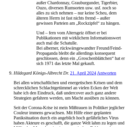
außer Chardonnay, Grauburgunder, Tigerbier,
Ouzo, diversen Rumsorten usw. usf. noch so
alles zu sich nehmen – nur keine Scheu, dem
älteren Herrn ist fast nichts fremd – außer
gewissen Parteien am „Rockzipfel“ zu hängen.
Und – fern vom Altersgeiz öffnet er bei
Publikationen mit wirklichem Informationswert
auch mal die Schatulle.
Bei alberner, rückwärsgewandter Freund/Feind-
Propaganda bleibt die allerdings konsequent
geschlossen, denn ein „Groschenblättchen“ hat er
sich 1971 das letzte Mal gekauft.
Hildegard Königs-Albrecht Dr.
21. April 2024
Antworten
Bei allen wirtschaftlichen und energetischen Krisen und dem
schrecklichen Schlachtgetümmel an vielen Ecken der Welt
habe ich den Eindruck, daß undercover auch ganz andere
Strategien gefahren werden, um Macht ausüben zu können.
Seit der Corona-Krise ist mein Mißtrauen in Politiker jeglicher
Couleur immens gewachsen. Mit Hilfe einer geplanten
Paniksituation durch ein angeblich hoch gefährliches Virus
haben Akteure es geschafft, die ganze Welt lahm zu legen und