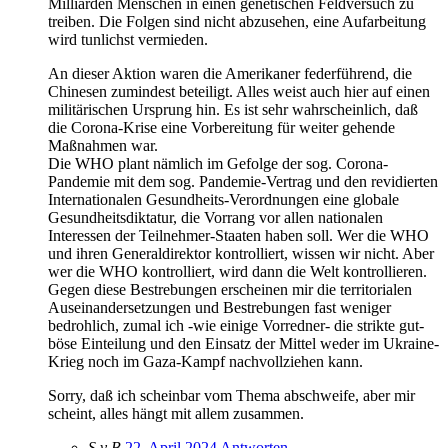
Milliarden Menschen in einen genetischen Feldversuch zu
treiben. Die Folgen sind nicht abzusehen, eine Aufarbeitung
wird tunlichst vermieden.
An dieser Aktion waren die Amerikaner federführend, die
Chinesen zumindest beteiligt. Alles weist auch hier auf einen
militärischen Ursprung hin. Es ist sehr wahrscheinlich, daß
die Corona-Krise eine Vorbereitung für weiter gehende
Maßnahmen war.
Die WHO plant nämlich im Gefolge der sog. Corona-
Pandemie mit dem sog. Pandemie-Vertrag und den revidierten
Internationalen Gesundheits-Verordnungen eine globale
Gesundheitsdiktatur, die Vorrang vor allen nationalen
Interessen der Teilnehmer-Staaten haben soll. Wer die WHO
und ihren Generaldirektor kontrolliert, wissen wir nicht. Aber
wer die WHO kontrolliert, wird dann die Welt kontrollieren.
Gegen diese Bestrebungen erscheinen mir die territorialen
Auseinandersetzungen und Bestrebungen fast weniger
bedrohlich, zumal ich -wie einige Vorredner- die strikte gut-
böse Einteilung und den Einsatz der Mittel weder im Ukraine-
Krieg noch im Gaza-Kampf nachvollziehen kann.
Sorry, daß ich scheinbar vom Thema abschweife, aber mir
scheint, alles hängt mit allem zusammen.
S v B
22. April 2024
Antworten