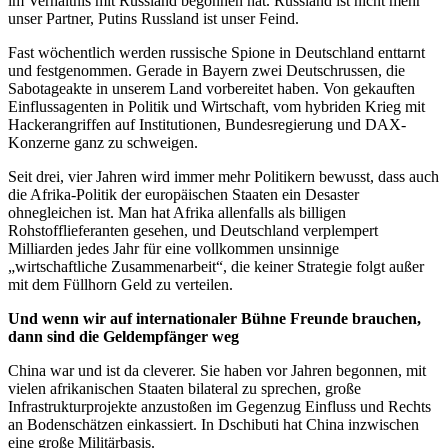
im Verhältnis mit Russland begonnen hat. Russland ist nicht mehr
unser Partner, Putins Russland ist unser Feind.
Fast wöchentlich werden russische Spione in Deutschland enttarnt
und festgenommen. Gerade in Bayern zwei Deutschrussen, die
Sabotageakte in unserem Land vorbereitet haben. Von gekauften
Einflussagenten in Politik und Wirtschaft, vom hybriden Krieg mit
Hackerangriffen auf Institutionen, Bundesregierung und DAX-
Konzerne ganz zu schweigen.
Seit drei, vier Jahren wird immer mehr Politikern bewusst, dass auch
die Afrika-Politik der europäischen Staaten ein Desaster
ohnegleichen ist. Man hat Afrika allenfalls als billigen
Rohstofflieferanten gesehen, und Deutschland verplempert
Milliarden jedes Jahr für eine vollkommen unsinnige
„wirtschaftliche Zusammenarbeit“, die keiner Strategie folgt außer
mit dem Füllhorn Geld zu verteilen.
Und wenn wir auf internationaler Bühne Freunde brauchen,
dann sind die Geldempfänger weg
China war und ist da cleverer. Sie haben vor Jahren begonnen, mit
vielen afrikanischen Staaten bilateral zu sprechen, große
Infrastrukturprojekte anzustoßen im Gegenzug Einfluss und Rechts
an Bodenschätzen einkassiert. In Dschibuti hat China inzwischen
eine große Militärbasis.