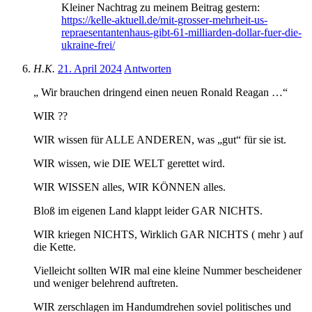
Kleiner Nachtrag zu meinem Beitrag gestern:
https://kelle-aktuell.de/mit-grosser-mehrheit-us-
repraesentantenhaus-gibt-61-milliarden-dollar-fuer-die-
ukraine-frei/
H.K.
21. April 2024
Antworten
„ Wir brauchen dringend einen neuen Ronald Reagan …“
WIR ??
WIR wissen für ALLE ANDEREN, was „gut“ für sie ist.
WIR wissen, wie DIE WELT gerettet wird.
WIR WISSEN alles, WIR KÖNNEN alles.
Bloß im eigenen Land klappt leider GAR NICHTS.
WIR kriegen NICHTS, Wirklich GAR NICHTS ( mehr ) auf
die Kette.
Vielleicht sollten WIR mal eine kleine Nummer bescheidener
und weniger belehrend auftreten.
WIR zerschlagen im Handumdrehen soviel politisches und