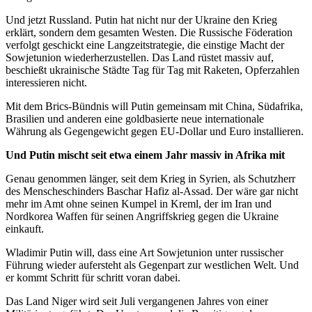
Und jetzt Russland. Putin hat nicht nur der Ukraine den Krieg
erklärt, sondern dem gesamten Westen. Die Russische Föderation
verfolgt geschickt eine Langzeitstrategie, die einstige Macht der
Sowjetunion wiederherzustellen. Das Land rüstet massiv auf,
beschießt ukrainische Städte Tag für Tag mit Raketen, Opferzahlen
interessieren nicht.
Mit dem Brics-Bündnis will Putin gemeinsam mit China, Südafrika,
Brasilien und anderen eine goldbasierte neue internationale
Währung als Gegengewicht gegen EU-Dollar und Euro installieren.
Und Putin mischt seit etwa einem Jahr massiv in Afrika mit
Genau genommen länger, seit dem Krieg in Syrien, als Schutzherr
des Menscheschinders Baschar Hafiz al-Assad. Der wäre gar nicht
mehr im Amt ohne seinen Kumpel in Kreml, der im Iran und
Nordkorea Waffen für seinen Angriffskrieg gegen die Ukraine
einkauft.
Wladimir Putin will, dass eine Art Sowjetunion unter russischer
Führung wieder aufersteht als Gegenpart zur westlichen Welt. Und
er kommt Schritt für schritt voran dabei.
Das Land Niger wird seit Juli vergangenen Jahres von einer