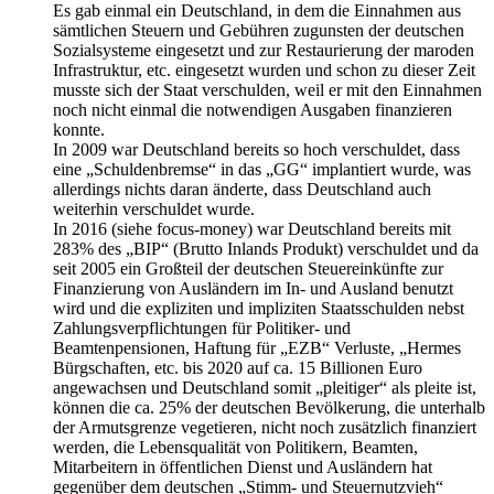
Es gab einmal ein Deutschland, in dem die Einnahmen aus
sämtlichen Steuern und Gebühren zugunsten der deutschen
Sozialsysteme eingesetzt und zur Restaurierung der maroden
Infrastruktur, etc. eingesetzt wurden und schon zu dieser Zeit
musste sich der Staat verschulden, weil er mit den Einnahmen
noch nicht einmal die notwendigen Ausgaben finanzieren
konnte.
In 2009 war Deutschland bereits so hoch verschuldet, dass
eine „Schuldenbremse“ in das „GG“ implantiert wurde, was
allerdings nichts daran änderte, dass Deutschland auch
weiterhin verschuldet wurde.
In 2016 (siehe focus-money) war Deutschland bereits mit
283% des „BIP“ (Brutto Inlands Produkt) verschuldet und da
seit 2005 ein Großteil der deutschen Steuereinkünfte zur
Finanzierung von Ausländern im In- und Ausland benutzt
wird und die expliziten und impliziten Staatsschulden nebst
Zahlungsverpflichtungen für Politiker- und
Beamtenpensionen, Haftung für „EZB“ Verluste, „Hermes
Bürgschaften, etc. bis 2020 auf ca. 15 Billionen Euro
angewachsen und Deutschland somit „pleitiger“ als pleite ist,
können die ca. 25% der deutschen Bevölkerung, die unterhalb
der Armutsgrenze vegetieren, nicht noch zusätzlich finanziert
werden, die Lebensqualität von Politikern, Beamten,
Mitarbeitern in öffentlichen Dienst und Ausländern hat
gegenüber dem deutschen „Stimm- und Steuernutzvieh“