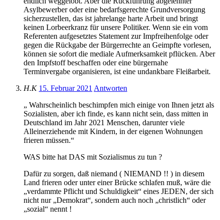
endlich weggelobt. Aber die Rückführung abgelehnter
Asylbewerber oder eine bedarfsgerechte Grundversorgung
sicherzustellen, das ist jahrelange harte Arbeit und bringt
keinen Lorbeerkranz für unsere Politiker. Wenn sie ein vom
Referenten aufgesetztes Statement zur Impfreihenfolge oder
gegen die Rückgabe der Bürgerrechte an Geimpfte vorlesen,
können sie sofort die mediale Aufmerksamkeit pflücken. Aber
den Impfstoff beschaffen oder eine bürgernahe
Terminvergabe organisieren, ist eine undankbare Fleißarbeit.
H.K
15. Februar 2021
Antworten
„ Wahrscheinlich beschimpfen mich einige von Ihnen jetzt als
Sozialisten, aber ich finde, es kann nicht sein, dass mitten in
Deutschland im Jahr 2021 Menschen, darunter viele
Alleinerziehende mit Kindern, in der eigenen Wohnungen
frieren müssen.“
WAS bitte hat DAS mit Sozialismus zu tun ?
Dafür zu sorgen, daß niemand ( NIEMAND !! ) in diesem
Land frieren oder unter einer Brücke schlafen muß, wäre die
„verdammte Pflicht und Schuldigkeit“ eines JEDEN, der sich
nicht nur „Demokrat“, sondern auch noch „christlich“ oder
„sozial“ nennt !