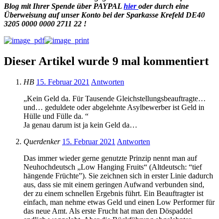
Blog mit Ihrer Spende
über
PAYPAL
hier
oder durch eine
Überweisung auf unser Konto bei der Sparkasse Krefeld DE40
3205 0000 0000 2711 22 !
Dieser Artikel wurde 9 mal kommentiert
HB
15. Februar 2021
Antworten
„Kein Geld da. Für Tausende Gleichstellungsbeauftragte…
und… geduldete oder abgelehnte Asylbewerber ist Geld in
Hülle und Fülle da. “
Ja genau darum ist ja kein Geld da…
Querdenker
15. Februar 2021
Antworten
Das immer wieder gerne genutzte Prinzip nennt man auf
Neuhochdeutsch „Low Hanging Fruits“ (Altdeutsch: “tief
hängende Früchte”). Sie zeichnen sich in erster Linie dadurch
aus, dass sie mit einem geringen Aufwand verbunden sind,
der zu einem schnellen Ergebnis führt. Ein Beauftragter ist
einfach, man nehme etwas Geld und einen Low Performer für
das neue Amt. Als erste Frucht hat man den Dös­pad­del