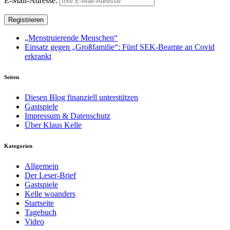
E-Mail-Adresse:
„Menstruierende Menschen“
Einsatz gegen „Großfamilie“: Fünf SEK-Beamte an Covid
erkrankt
Seiten
Diesen Blog finanziell unterstützen
Gastspiele
Impressum & Datenschutz
Über Klaus Kelle
Kategorien
Allgemein
Der Leser-Brief
Gastspiele
Kelle woanders
Startseite
Tagebuch
Video