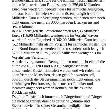
Bundeskanzleramt, sowie für die Minister nebst Mitarbeitern
in den Ministerien laut Bundeshaushalt 356,80 Milliarden
Euro, was wiederum bedeutet, dass für sämtliche Ausgaben,
die vom Bund finanziert werden müssen, lediglich 442,50
Milliarden Euro zur Verfügung standen, mit denen man noch
nicht einmal die mehr als 3000 maroden Brücken instand
setzen könnte.
In 2020 betrugen die Steuereinnahmen 682,35 Milliarden
Euro, (116,96 Milliarden weniger, als im Vorjahr) davon
wurden für den Eigenbedarf 362,00 Milliarden Euro benötigt
(5,2 Milliarden mehr als im Vorjahr) für sämtliche Kosten, die
vom Bund finanziert werden müssen standen somit lediglich
320,35 Milliarden Euro (122,15 Milliarden weniger als im
Vorjahr) zur Verfügung.
Aus dem vorgenannten Betrag können noch nicht einmal die
durch die EU, UNO und NATO Mitgliedschaften
entstehenden Kosten finanziert werden und wir reden hier
über frierende Menschen, denen geholfen werden soll,
obwohl durch die Steuereinnahmen noch nicht einmal die
zukünftigen Pensionsansprüche unserer Politiker und
Beamten abgedeckt werden können, für die es keine
Rücklagen gibt.
Es gibt offensichtlich immer noch Bürgerinnen und Bürger
die nicht begreifen, dass das deutsche „Stimm- und
Steuernutzvieh“ in seiner Gesamtheit lediglich eine