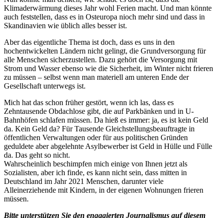
Klimaderwärmung dieses Jahr wohl Ferien macht. Und man könnte
auch feststellen, dass es in Osteuropa nioch mehr sind und dass in
Skandinavien wie üblich alles besser ist.
Aber das eigentliche Thema ist doch, dass es uns in den
hochentwickelten Ländern nicht gelingt, die Grundversorgung für
alle Menschen sicherzustellen. Dazu gehört die Versorgung mit
Strom und Wasser ebenso wie die Sicherheit, im Winter nicht frieren
zu müssen – selbst wenn man materiell am unteren Ende der
Gesellschaft unterwegs ist.
Mich hat das schon früher gestört, wenn ich las, dass es
Zehntausende Obdachlose gibt, die auf Parkbänken und in U-
Bahnhöfen schlafen müssen. Da hieß es immer: ja, es ist kein Geld
da. Kein Geld da? Für Tausende Gleichstellungsbeauftragte in
öffentlichen Verwaltungen oder für aus politischen Gründen
geduldete aber abgelehnte Asylbewerber ist Geld in Hülle und Fülle
da. Das geht so nicht.
Wahrscheinlich beschimpfen mich einige von Ihnen jetzt als
Sozialisten, aber ich finde, es kann nicht sein, dass mitten in
Deutschland im Jahr 2021 Menschen, darunter viele
Alleinerziehende mit Kindern, in der eigenen Wohnungen frieren
müssen.
Bitte unterstützen Sie den engagierten Journalismus auf diesem