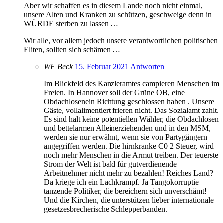
Aber wir schaffen es in diesem Lande noch nicht einmal,
unsere Alten und Kranken zu schützen, geschweige denn in
WÜRDE sterben zu lassen …
Wir alle, vor allem jedoch unsere verantwortlichen politischen
Eliten, sollten sich schämen …
WF Beck
15. Februar 2021
Antworten
Im Blickfeld des Kanzleramtes campieren Menschen im
Freien. In Hannover soll der Grüne OB, eine
Obdachlosenein Richtung geschlossen haben . Unsere
Gäste, vollalimentiert frieren nicht. Das Sozialamt zahlt.
Es sind halt keine potentiellen Wähler, die Obdachlosen
und bettelarmen Alleinerziehenden und in den MSM,
werden sie nur erwähnt, wenn sie von Partygängern
angegriffen werden. Die hirnkranke C0 2 Steuer, wird
noch mehr Menschen in die Armut treiben. Der teuerste
Strom der Welt ist bald für gutverdienende
Arbeitnehmer nicht mehr zu bezahlen! Reiches Land?
Da kriege ich ein Lachkrampf. Ja Tangokorruptie
tanzende Politiker, die bereichern sich unverschämt!
Und die Kirchen, die unterstützen lieber internationale
gesetzesbrecherische Schlepperbanden.